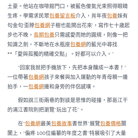
土豪。他站在咖啡館門口，被藍色傻氣光束照得眼睛
生疼。學需求民眾
包養留言板
介入，肖年夜
包養
妹有
句金句‘歪脖
包養網
子樹也能開出花來’，寫作七十歲起
步也不晚，
長期包養
只需感愛而她的圓規，則像一把
知識之劍，不斷地在水瓶座
包養網
的藍光中尋找
**「愛與孤獨的精確交點」。好都可以介入。”
“回家我就把手機放下，先把本身釀成一本書！”
一位帶著
包養網
孩子來餐與加入運動的年青母親一邊
拍手，一
包養網
邊和身旁的伴侶感嘆。
假如說三街兩巷的對談是思惟的碰撞，那邕江干
的漓江書院則把瀏覽“玩出了花”。
在“
包養網
最美
包養故事
書世界”展覽
包養價格
闤
闠上，“偏疼·100位編纂的年度之書”特展吸引了大量