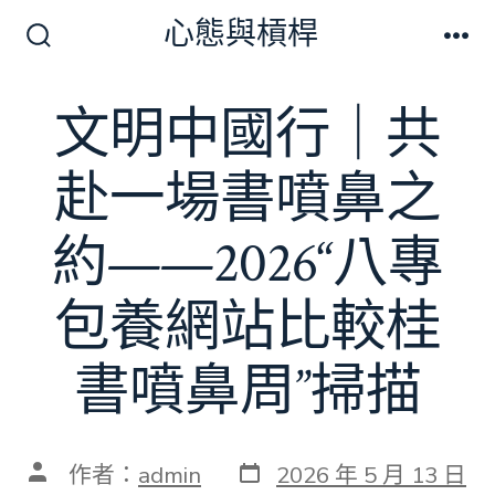
跳
心態與槓桿
至
搜
選
尋
單
主
切
文明中國行｜共
要
換
開
內
關
赴一場書噴鼻之
容
約——2026“八專
包養網站比較桂
書噴鼻周”掃描
發
文
作者：
admin
2026 年 5 月 13 日
表
章