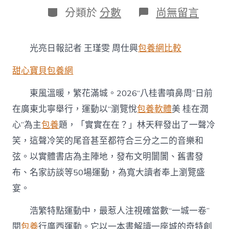
日
作
分
在
分類於
分數
尚無留言
期
者
類
〈文
明
中
光亮日報記者 王瑾雯 周仕興
包養網比較
國
行
甜心寶貝包養網
｜
共
赴
東風溫暖，繁花滿城。2026“八桂書噴鼻周”日前
一
在廣東北寧舉行，運動以“瀏覽悅
包養軟體
美 桂在潤
場
書
心”為主
包養
題，「實實在在？」林天秤發出了一聲冷
噴
笑，這聲冷笑的尾音甚至都符合三分之二的音樂和
鼻
之
弦。以實體書店為主陣地，發布文明闤闠、舊書發
約
布、名家訪談等50場運動，為寬大讀者奉上瀏覽盛
——
2026“八
宴。
專
包
浩繁特點運動中，最惹人注視確當數“一城一卷”
養
網
閱
包養
行廣西運動。它以一本書解讀一座城的奇特創