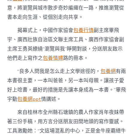
站
意，將瀏覽與城市散步奇妙編織在一路，推進瀏覽從
比
較
書本走向生涯、從個別走向共享。
桂
書
揭幕式上，中國作家協會
包養行情
副主席畢飛
噴
宇、廣西壯族自治區文聯主席工具、廣西作家協會副
鼻
周”
主席王勇英繚繞“瀏覽與我”睜開對談，分送朋友啟示
掃
描〉
他們走上寫作之
包養情婦
路的冊本。
中
“良多人問我是怎么走上文學途徑的，
包養網
有兩
本書很主要，一本叫爸爸，另一本叫母親。讓孩子愛
好上唸書，最好的措施是先讓本身成為一本書。”畢飛
宇動
包養網ppt
情講述。
來自桂林市全州縣石塘鎮的農人作家肖年夜妹帶
著三份手稿，用方言分送朋友田間地頭的寫作靈感。
工具激勵她：“文這場混亂的中心，正是金牛座霸總牛