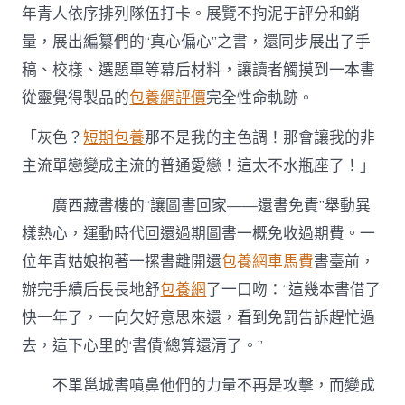
年青人依序排列隊伍打卡。展覽不拘泥于評分和銷
量，展出編纂們的“真心偏心”之書，還同步展出了手
稿、校樣、選題單等幕后材料，讓讀者觸摸到一本書
從靈覺得製品的
包養網評價
完全性命軌跡。
「灰色？
短期包養
那不是我的主色調！那會讓我的非
主流單戀變成主流的普通愛戀！這太不水瓶座了！」
廣西藏書樓的“讓圖書回家——還書免責”舉動異
樣熱心，運動時代回還過期圖書一概免收過期費。一
位年青姑娘抱著一摞書離開還
包養網車馬費
書臺前，
辦完手續后長長地舒
包養網
了一口吻：“這幾本書借了
快一年了，一向欠好意思來還，看到免罰告訴趕忙過
去，這下心里的‘書債’總算還清了。”
不單邕城書噴鼻他們的力量不再是攻擊，而變成