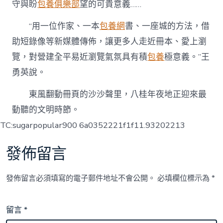
守與盼
包養俱樂部
望的可貴意義……
“用一位作家、一本
包養網
書、一座城的方法，借
助短錄像等新媒體傳佈，讓更多人走近冊本、愛上瀏
覽，對營建全平易近瀏覽氣氛具有積
包養
極意義。”王
勇英說。
東風翻動冊頁的沙沙聲里，八桂年夜地正迎來最
動聽的文明時節。
TC:sugarpopular900 6a0352221f1f11.93202213
發佈留言
發佈留言必須填寫的電子郵件地址不會公開。
必填欄位標示為
*
留言
*