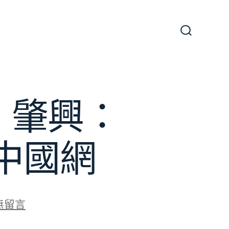
搜
尋
切
換
開
關
丨肇興：
中國網
無留言
文