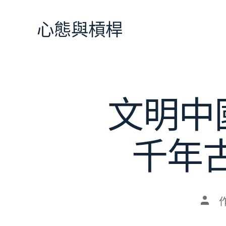
跳
至
心態與槓桿
主
要
內
容
文明中
千年
文
章
作