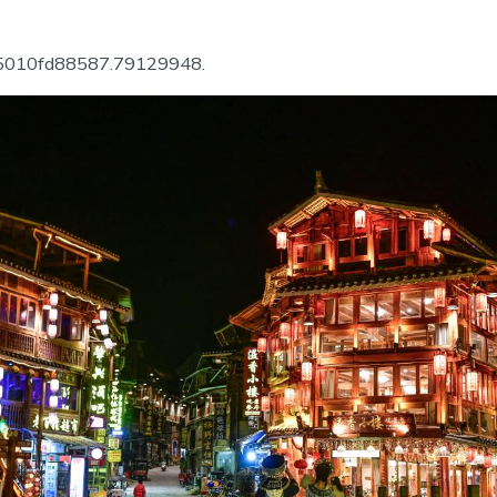
期
中
國
查
85010fd88587.79129948.
包
養
網
行
丨
肇
興
千
年
古
韻
侗
寨
復
興
_
中
國
網