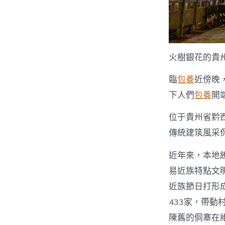
火樹銀花的貴
臨
包養
近傍晚
下人們
包養
開
位于貴州省黔
傳統建筑風采
近年來，本地
易近族特點文
近族節日打形成
433家，帶動
陳舊的侗寨在