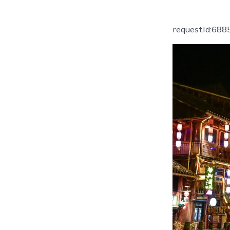
者
requestId:68