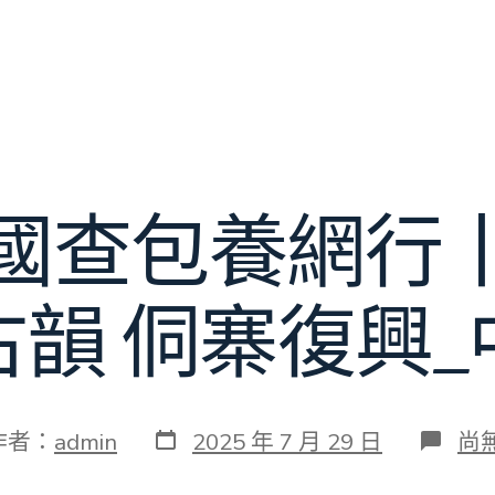
國查包養網行
古韻 侗寨復興_
發
在
作者：
admin
2025 年 7 月 29 日
尚
表
〈
日
明