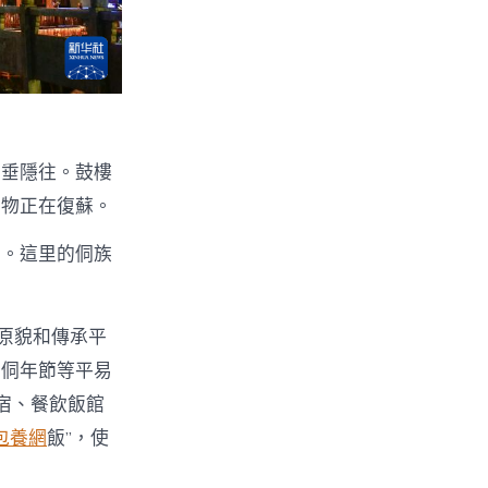
垂垂隱往。鼓樓
萬物正在復蘇。
戶。這里的侗族
原貌和傳承平
、侗年節等平易
宿、餐飲飯館
包養網
飯”，使