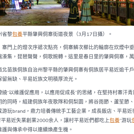
中
州省黎
包養
平縣肇興侗寨街道夜景（3月17日攝）。
，寨門上的燈次序遞次點亮，侗寨鱗次櫛比的輪廓在炊煙中
端湊集，琵琶聲聲，侗歌婉轉。這里是春日里的肇興侗寨，
西北苗族侗族自治州黎平縣的肇興侗寨有侗族居平易近逾千
保留無缺、平易近族文明積厚流光。
繚繞“以維護促應用，以應用促成長”的思緒，在堅持村寨汗青
明的同時，組建侗族年夜歌隊和侗梨園，將谷雨節、蘆笙節
游玩brand，鼎力培養傳統手工藝企業，成長飯店、平易近
村平易近失業創業2000余人，讓村平易近們都吃上
包養
“游玩
維護與傳承中得以連續煥產生機。