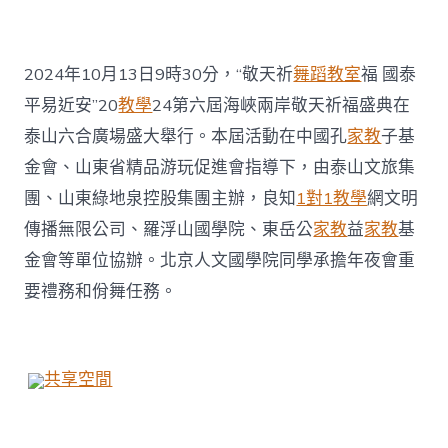
福
找
九
宮
2024年10月13日9時30分，“敬天祈
舞蹈教室
福 國泰
格
平易近安”20
教學
24第六屆海峽兩岸敬天祈福盛典在
私
密
泰山六合廣場盛大舉行。本屆活動在中國孔
家教
子基
空
金會、山東省精品游玩促進會指導下，由泰山文旅集
間
盛
團、山東綠地泉控股集團主辦，良知
1對1教學
網文明
典〉
傳播無限公司、羅浮山國學院、東岳公
家教
益
家教
基
中
金會等單位協辦。北京人文國學院同學承擔年夜會重
要禮務和佾舞任務。
共享空間