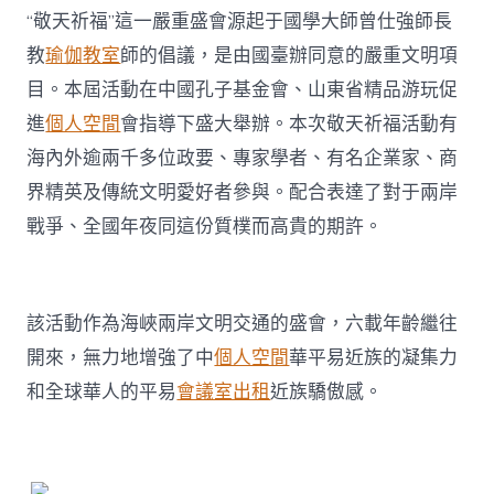
“敬天祈福”這一嚴重盛會源起于國學大師曾仕強師長
教
瑜伽教室
師的倡議，是由國臺辦同意的嚴重文明項
目。本屆活動在中國孔子基金會、山東省精品游玩促
進
個人空間
會指導下盛大舉辦。本次敬天祈福活動有
海內外逾兩千多位政要、專家學者、有名企業家、商
界精英及傳統文明愛好者參與。配合表達了對于兩岸
戰爭、全國年夜同這份質樸而高貴的期許。
該活動作為海峽兩岸文明交通的盛會，六載年齡繼往
開來，無力地增強了中
個人空間
華平易近族的凝集力
和全球華人的平易
會議室出租
近族驕傲感。