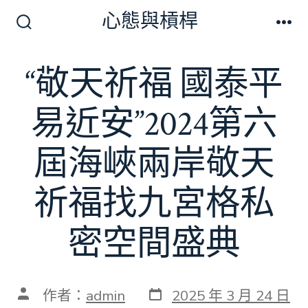
跳
心態與槓桿
至
搜
選
尋
單
主
切
“敬天祈福 國泰平
要
換
開
內
關
易近安”2024第六
容
屆海峽兩岸敬天
祈福找九宮格私
密空間盛典
發
文
作者：
admin
2025 年 3 月 24 日
表
章