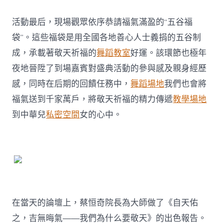
活動最后，現場觀眾依序恭請福氣滿盈的“五谷福
袋”。這些福袋是用全國各地善心人士義捐的五谷制
成，承載著敬天祈福的
舞蹈教室
好運。該環節也極年
夜地晉陞了到場嘉賓對盛典活動的參與感及親身經歷
感，同時在后期的回饋任務中，
舞蹈場地
我們也會將
福氣送到千家萬戶，將敬天祈福的精力傳遞
教學場地
到中華兒
私密空間
女的心中。
在當天的論壇上，蔡恒奇院長為大師做了《自天佑
之，吉無晦氣——我們為什么要敬天》的出色報告。