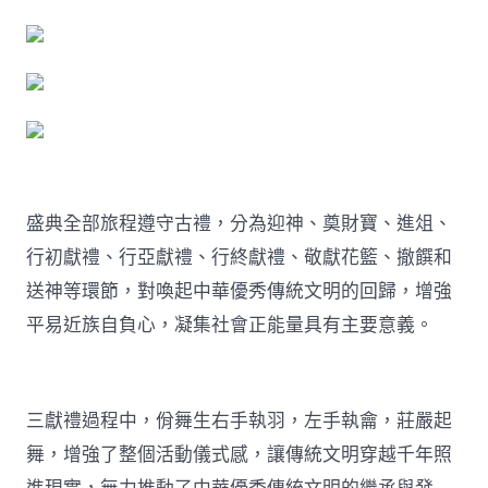
盛典全部旅程遵守古禮，分為迎神、奠財寶、進俎、
行初獻禮、行亞獻禮、行終獻禮、敬獻花籃、撤饌和
送神等環節，對喚起中華優秀傳統文明的回歸，增強
平易近族自負心，凝集社會正能量具有主要意義。
三獻禮過程中，佾舞生右手執羽，左手執龠，莊嚴起
舞，增強了整個活動儀式感，讓傳統文明穿越千年照