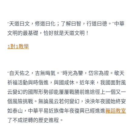
“天道曰文，修道曰化；了解曰智，行道曰德。”中華
文明的最基礎，恰好就是天道文明！
1對1教學
“自天佑之，吉無晦氣。”時光為鑒，岱宗為證。敬天
祈福活動與時偕進，與國咸休。近年來，我國面對風
云變幻的國際形勢卻能屢屢戰勝前進途徑上一個又一
個風險挑戰。無論風云若何變幻，泱泱年夜國始終安
如泰山，中華平易近族偉年夜復興已經進進
舞蹈教室
了不成逆轉的歷史進程。