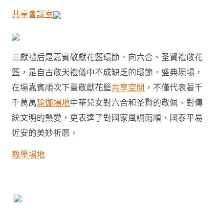
共享會議室
三獻禮后是嘉賓敬獻花籃環節。向六合、圣賢禮敬花
籃，是自古敬天禮儀中不成缺乏的環節。盛典現場，
在場嘉賓順次下臺敬獻花籃
共享空間
，不僅代表著千
千萬萬
瑜伽場地
中華兒女對六合和圣賢的敬佩、對傳
統文明的熱愛，更表達了對國家風調雨順、國泰平易
近安的美妙祈愿。
教學場地