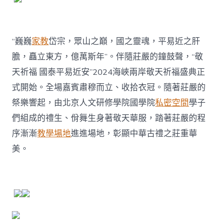
“巍巍
家教
岱宗，眾山之巔，國之靈魂，平易近之肝
膽，矗立東方，億萬斯年”。伴隨莊嚴的鐘鼓聲，“敬
天祈福 國泰平易近安”2024海峽兩岸敬天祈福盛典正
式開始。全場嘉賓肅穆而立、收拾衣冠。隨著莊嚴的
祭樂響起，由北京人文研修學院國學院
私密空間
學子
們組成的禮生、佾舞生身著敬天華服，踏著莊嚴的程
序漸漸
教學場地
進進場地，彰顯中華古禮之莊重華
美。