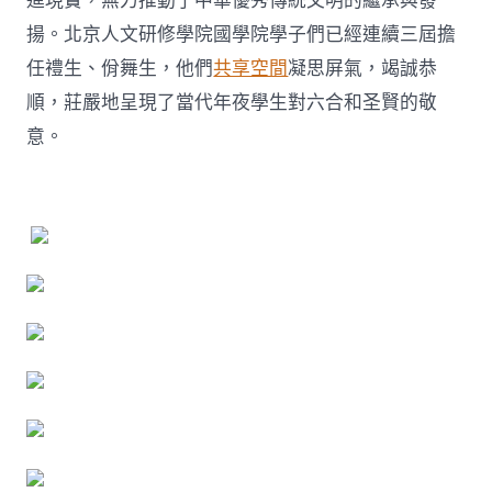
進現實，無力推動了中華優秀傳統文明的繼承與發
揚。北京人文研修學院國學院學子們已經連續三屆擔
任禮生、佾舞生，他們
共享空間
凝思屏氣，竭誠恭
順，莊嚴地呈現了當代年夜學生對六合和圣賢的敬
意。