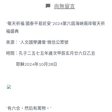
日
作
在
尚無留言
期
者
〈“敬
天
祈
“敬天祈福 國泰平易近安”2024第六屆海峽兩岸敬天祈
福
國
福盛典
泰
平
來源：“人文國學講壇”微信公眾號
易
近
時間：孔子二五七五年歲次甲辰玄月廿六日乙丑
安”
2024
耶穌2024年10月28日
第
六
屆
海
峽
兩
岸
敬
天
“有六合，然后有萬物。”
祈