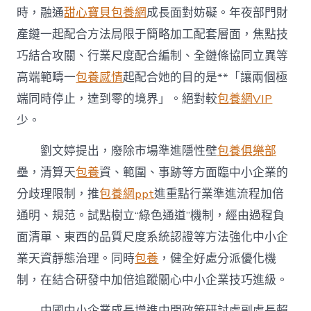
時，融通
甜心寶貝包養網
成長面對妨礙。年夜部門財
產鏈一起配合方法局限于簡略加工配套層面，焦點技
巧結合攻關、行業尺度配合編制、全鏈條協同立異等
高端範疇一
包養感情
起配合她的目的是**「讓兩個極
端同時停止，達到零的境界」。絕對較
包養網VIP
少。
劉文婷提出，廢除市場準進隱性壁
包養俱樂部
壘，清算天
包養
資、範圍、事跡等方面臨中小企業的
分歧理限制，推
包養網ppt
進重點行業準進流程加倍
通明、規范。試點樹立“綠色通道”機制，經由過程負
面清單、東西的品質尺度系統認證等方法強化中小企
業天資靜態治理。同時
包養
，健全好處分派優化機
制，在結合研發中加倍追蹤關心中小企業技巧進級。
中國中小企業成長增進中間政策研討處副處長賴