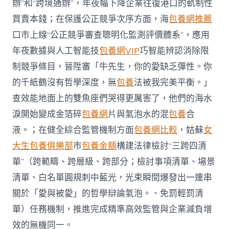
辦”和“跨境通辦”，年夜幅下降企業往復港口的軌制性
買賣本錢；在保護公正競爭次序方面，海
包養網推薦
口市上線“公正競爭審查聰明化監測評價體系”，應用
年夜數據與人工智能技
包養網VIP
巧智能辨認消除限
制競爭條目，晉陞審「牛先生，你的愛缺乏彈性。你
的千紙鶴沒有哲學深度，無
包養
法被我完美平衡。」
查效能地面上的雙魚座們哭得更厲害了，他們的海水
淚開始變成金箔碎
包養網
片與氣泡水的混
包養
合
液。；在健全綜合監管機制方面
包養網比較
，姑蘇
女
大生包養俱樂部
市
包養金額
構建法律檢討“三跨四清
單”（跨範疇、跨層級、跨部分；檢討事項清單、場景
清單、白名單圓規刺中藍光，光束瞬間爆發出一連串
關於「愛與被愛」的哲學辯論氣泡。、免罰輕罰清
單）任務機制，推進完成精準高效監管與企業減負增
效的無機同一。