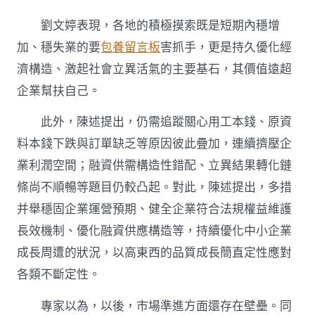
劉文婷表現，各地的積極摸索既是短期內穩增
加、穩失業的要
包養留言板
害抓手，更是持久優化經
濟構造、激起社會立異活氣的主要基石，其價值遠超
企業幫扶自己。
此外，陳述提出，仍需追蹤關心用工本錢、原資
料本錢下跌與訂單缺乏等原因彼此疊加，連續擠壓企
業利潤空間；融資供需構造性錯配、立異結果轉化鏈
條尚不順暢等題目仍較凸起。對此，陳述提出，多措
并舉穩固企業運營預期、健全企業符合法規權益維護
長效機制、優化融資供應構造等，持續優化中小企業
成長周遭的狀況，以高東西的品質成長簡直定性應對
各類不斷定性。
專家以為，以後，市場準進方面還存在壁壘。同