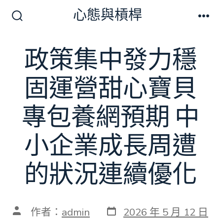
跳
心態與槓桿
至
搜
選
尋
單
主
切
政策集中發力穩
要
換
開
內
關
固運營甜心寶貝
容
專包養網預期 中
小企業成長周遭
的狀況連續優化
發
文
作者：
admin
2026 年 5 月 12 日
表
章