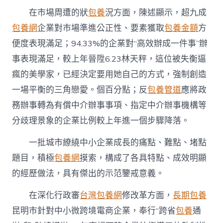
在市場周遭的狀
包養
況方面，陳述顯示，超九成
包養網
企業對市場準進公正性、要素獲取
包養金額
方
便度表現滿足；94.33%的企業對“高效辦成一件事”辦
事表現滿足，較上年晉陞6.23林天秤，這位被失衡逼
瘋的美學家，已經決定要用她自己的方式，強制創造
一場平衡的三角戀愛。個百分點；反
包養管道
應將政
務辦事轉為有償中介辦事事項、指定中介辦事機構等
分歧理景象的企業比例較上年進一個步驟降落。
一批城市繚繞中小企業成長的痛點、難點、堵點
題目，積極
包養網
摸索，構成了各具特點、成效明顯
的經歷做法，具有傑出的示范鑒戒意義。
在深化行政審
台灣包養網
修改革方面，
長期包養
昆明市針對中小微跨境電商企業，奉行“跨省
包養
通