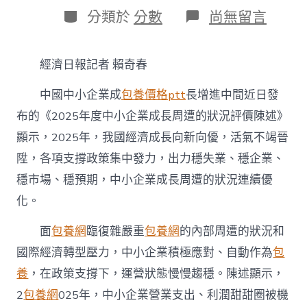
日
作
分
在
分類於
分數
尚無留言
期
者
類
〈政
策
集
經濟日報記者 賴奇春
中
發
中國中小企業成
包養價格ptt
長增進中間近日發
力
穩
布的《2025年度中小企業成長周遭的狀況評價陳述》
固
顯示，2025年，我國經濟成長向新向優，活氣不竭晉
運
營
陞，各項支撐政策集中發力，出力穩失業、穩企業、
甜
心
穩市場、穩預期，中小企業成長周遭的狀況連續優
寶
化。
貝
專
面
包養網
臨復雜嚴重
包養網
的內部周遭的狀況和
包
養
國際經濟轉型壓力，中小企業積極應對、自動作為
包
網
養
，在政策支撐下，運營狀態慢慢趨穩。陳述顯示，
預
期
2
包養網
025年，中小企業營業支出、利潤甜甜圈被機
中