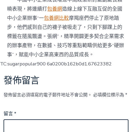
曉表現，將連續打
包養網
造線上線下互融互促的全國
中小企業辦事“一
包養網比較
摩羯座們停止了原地踏
步，他們感到自己的襪子被吸走了，只剩下腳踝上的
標籤在隨風飄盪。張網”，精準開闢更多契合企業需求
的辦事產物，在數據、技巧等重點範疇供給更多“硬辦
事”，賦能中小企業高東西的品質成長。
TC:sugarpopular900 6a0200b162b0d1.67623382
發佈留言
發佈留言必須填寫的電子郵件地址不會公開。
必填欄位標示為
*
留言
*