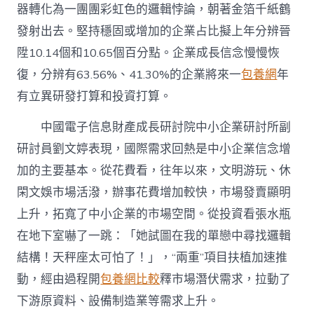
小
器轉化為一團團彩虹色的邏輯悖論，朝著金箔千紙鶴
企
發射出去。堅持穩固或增加的企業占比擬上年分辨晉
業
成
陞10.14個和10.65個百分點。企業成長信念慢慢恢
長
復，分辨有63.56%、41.30%的企業將來一
包養網
年
周
遭
有立異研發打算和投資打算。
的
狀
中國電子信息財產成長研討院中小企業研討所副
況
研討員劉文婷表現，國際需求回熱是中小企業信念增
連
續
加的主要基本。從花費看，往年以來，文明游玩、休
優
化〉
閑文娛市場活潑，辦事花費增加較快，市場發賣顯明
中
上升，拓寬了中小企業的市場空間。從投資看張水瓶
在地下室嚇了一跳：「她試圖在我的單戀中尋找邏輯
結構！天秤座太可怕了！」，“兩重”項目扶植加速推
動，經由過程開
包養網比較
釋市場潛伏需求，拉動了
下游原資料、設備制造業等需求上升。