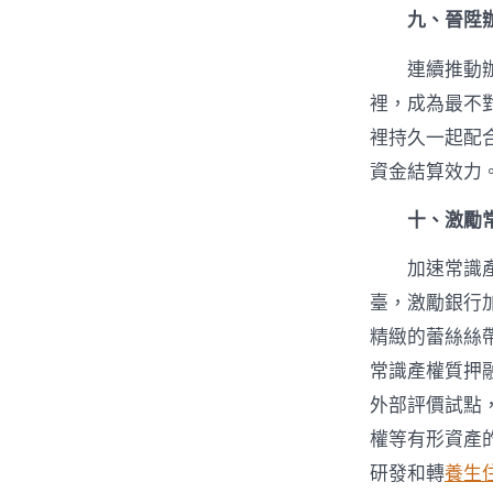
九、晉陞
連續推動
裡，成為最不
裡持久一起配
資金結算效力
十、激勵
加速常識
臺，激勵銀行
精緻的蕾絲絲
常識產權質押
外部評價試點
權等有形資產
研發和轉
養生