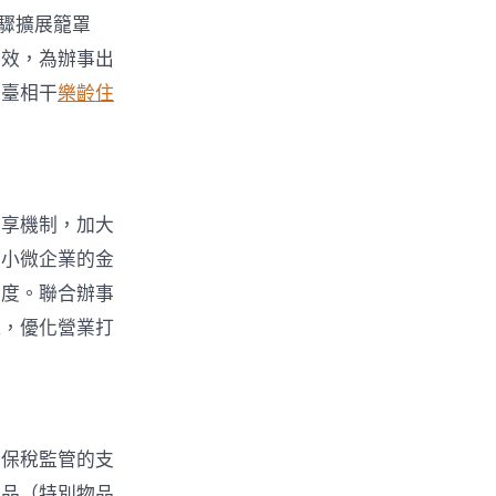
驟擴展籠罩
質效，為辦事出
出臺相干
樂齡住
。
共享機制，加大
中小微企業的金
程度。聯合辦事
能，優化營業打
行保稅監管的支
物品（特別物品