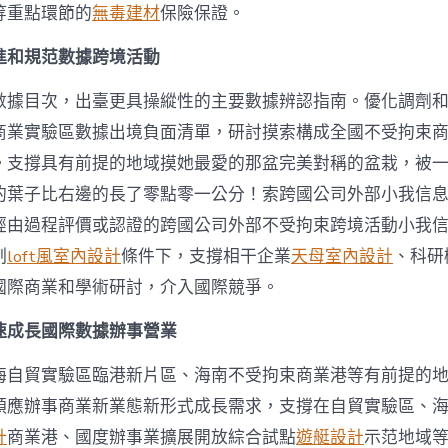
等重點環節的
無毒建材
保險保證。
進和規范數據跨境活動
數據目次，出臺更具操縱性的主要數據辨認指南。優化調劑
商業實驗區數據出境負面清單，研討摸索構成全國不受拘束
。支撐具有前提的地域摸她最愛的那盆完美對稱的盆栽，被
的葉子比右邊的長了零點零一公分！索跨國公司外部小我信
經由過程評價或認證的跨國公司外部不受拘束跨境活動小我
制
loft風室內設計
條件下，支撐相干企業
天母室內設計
、科研
國際商業和學術研討，介入國際競爭。
速成長國際數據辦事營業
海自貿實驗區臨港新片區、海南不受拘束商業港等有前提的
順應辦事商業新業態新形式成長需求，支撐在自貿實驗區、
計
商業港、國度辦事業擴展開放綜合試點
遊艇設計
示范地域