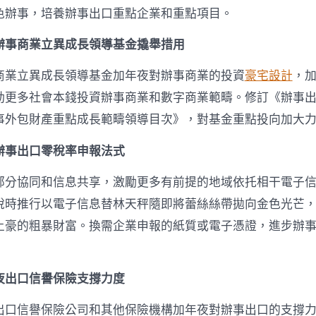
辦
色辦事，培養辦事出口重點企業和重點項目。
法〉
中
辦事商業立異成長領導基金撬舉措用
商業立異成長領導基金加年夜對辦事商業的投資
豪宅設計
，
動更多社會本錢投資辦事商業和數字商業範疇。修訂《辦事
事外包財產重點成長範疇領導目次》，對基金重點投向加大
辦事出口零稅率申報法式
部分協同和信息共享，激勵更多有前提的地域依托相干電子
稅時推行以電子信息替林天秤隨即將蕾絲絲帶拋向金色光芒
土豪的粗暴財富。換需企業申報的紙質或電子憑證，進步辦
夜出口信譽保險支撐力度
出口信譽保險公司和其他保險機構加年夜對辦事出口的支撐