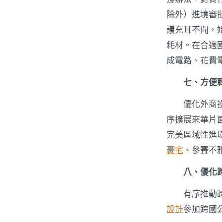
除外）進境審
議充耳不聞，
耗材。在合適
成電路、花費
七、方便
優化外商
序擴展來華片
完美區域性進
豪宅
、參賽不
八、優化
有序推動
設計
參加跨國