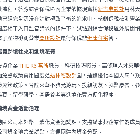
批流程，答應綜合保稅區內企業依據現實耗
新古典設計
用林
她已經完全沉浸在她對極致平衡的追求中。核銷保稅檢測營
國度相干入口監管請求的條件下，試點對綜合保稅區外展開“兩
電子產物檢測營業
會所設計
履行保稅監
健康住宅
管。
職員跨境往來和進境花費
投資企業
THE R3 寓所
職員、科研技巧職員、高條理人才來華
面免簽政策實用國度范
退休宅設計
圍，連續優化本國人來華
境免簽政策。晉陞來華不雅光游玩、投親訪友、就醫康養、
雅賽、留學研學、客居養老等進境花費方便化程度。
跨境資金活動治理
跨國公司本外幣一體化資金池試點，支撐辦事類企業作為成
公司資金池營業試點，方便團體內資金分配。