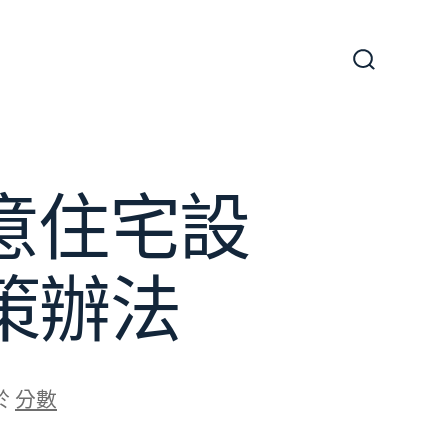
搜
尋
切
換
開
關
俱意住宅設
策辦法
於
分數