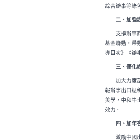
綜合辦事等綠
二、加強
支撐辦事
基金聯動，帶
導目次》《辦
三、優化
加大力度
報辦事出口退
美學，中和牛
效力。
四、加年
激勵中國