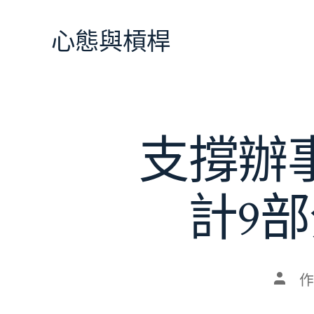
跳
至
心態與槓桿
主
要
內
容
支撐辦事
計9
文
作
章
作