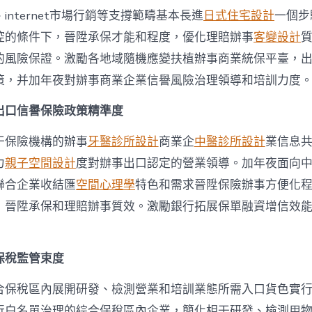
internet市場行銷等支撐範疇基本長進
日式住宅設計
一個步
控的條件下，晉陞承保才能和程度，優化理賠辦事
客變設計
的風險保證。激勵各地域隨機應變扶植辦事商業統保平臺，
策，并加年夜對辦事商業企業信譽風險治理領導和培訓力度
出口信譽保險政策精準度
干保險機構的辦事
牙醫診所設計
商業企
中醫診所設計
業信息
力
親子空間設計
度對辦事出口認定的營業領導。加年夜面向
聯合企業收結匯
空間心理學
特色和需求晉陞保險辦事方便化
，晉陞承保和理賠辦事質效。激勵銀行拓展保單融資增信效
保稅監管束度
合保稅區內展開研發、檢測營業和培訓業態所需入口貨色實
行白名單治理的綜合保稅區內企業，簡化相干研發、檢測用