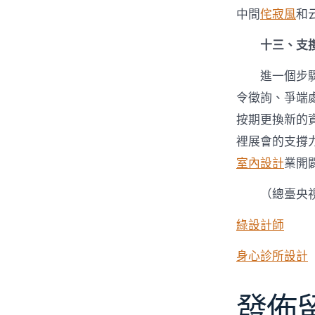
中間
侘寂風
和
十三、支
進一個步
令徵詢、爭端
按期更換新的
裡展會的支撐力
室內設計
業開
（總臺央視
綠設計師
身心診所設計
發佈