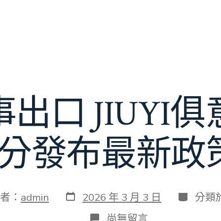
出口 JIUYI
部分發布最新政
發
分
者：
admin
2026 年 3 月 3 日
分類
表
類
日
在
尚無留言