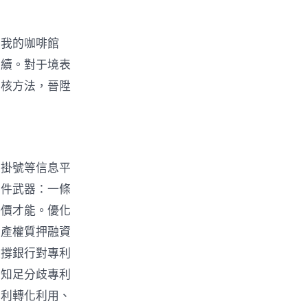
在我的咖啡館
手續。對于境表
審核方法，晉陞
押掛號等信息平
兩件武器：一條
評價才能。優化
識產權質押融資
支撐銀行對專利
，知足分歧專利
專利轉化利用、