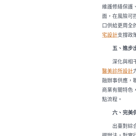
維護修繕保護、
面，在風險可
口供給更周全
宅設計
支撐政
五、進步
深化與相
醫美診所設計
融辦事供應，
商業有關特色
點流程。
六、完美
出臺對綜
撐辦法，對實