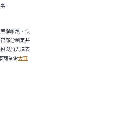
辦事。
識產權維護、法
主管部分制定并
業餐與加入境表
事商業企
大直