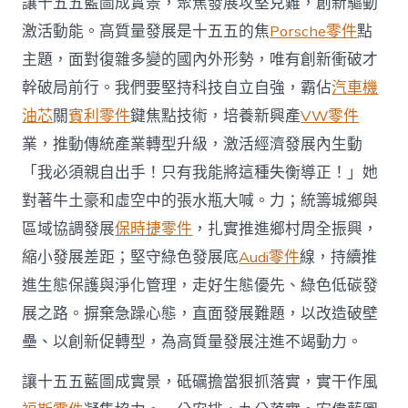
讓十五五藍圖成實景，聚焦發展攻堅克難，創新驅動
激活動能。高質量發展是十五五的焦
Porsche零件
點
主題，面對復雜多變的國內外形勢，唯有創新衝破才
幹破局前行。我們要堅持科技自立自強，霸佔
汽車機
油芯
關
賓利零件
鍵焦點技術，培養新興產
VW零件
業，推動傳統產業轉型升級，激活經濟發展內生動
「我必須親自出手！只有我能將這種失衡導正！」她
對著牛土豪和虛空中的張水瓶大喊。力；統籌城鄉與
區域協調發展
保時捷零件
，扎實推進鄉村周全振興，
縮小發展差距；堅守綠色發展底
Audi零件
線，持續推
進生態保護與淨化管理，走好生態優先、綠色低碳發
展之路。摒棄急躁心態，直面發展難題，以改造破壁
壘、以創新促轉型，為高質量發展注進不竭動力。
讓十五五藍圖成實景，砥礪擔當狠抓落實，實干作風