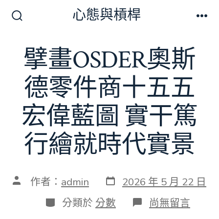
跳
心態與槓桿
至
搜
選
尋
單
主
切
擘畫OSDER奧斯
要
換
開
內
關
德零件商十五五
容
宏偉藍圖 實干篤
行繪就時代實景
發
文
作者：
admin
2026 年 5 月 22 日
表
章
日
作
分
在
分類於
分數
尚無留言
期
者
類
〈擘