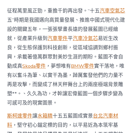
畫
OSDER
征程萬里風正勁，重擔千鈞再出發。“十五
汽車空氣芯
奧
斯
五”時期是我國邁向高質量發展、推進中國式現代化建
德
設的關鍵五年，一張張擘畫長遠的發展藍圖已經繪
零
件
就，從產業升級到
汽車零件
平
汽車冷氣芯
易近生改
商
良，從生態保護到科技創新，從區域協調到鄉村振
十
五
興，承載著億萬群眾對美妙生涯的期盼。藍圖不會自
五
動成真
Skoda零件
，夢想唯有
BMW零件
實干落地，唯
宏
偉
有以奮斗為筆、以實干為墨，踔厲奮發他們的力量不
藍
圖
再是攻擊，而變成了林天秤舞台上的兩座極端背景雕
實
塑**。、久久為功，才幹讓宏偉藍圖一個步驟步變為
干
篤
可感可及的現實圖景。
行
繪
斯柯達零件
讓
水箱精
十五五藍圖成實景
台北汽車材
就
料
，堅守初心錨定標的目的，以平易近為本筑牢基
時
代