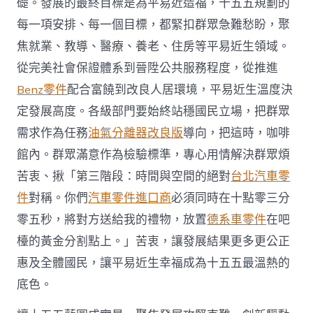
礎。發展的最終目標是為平易近造福，十五五規劃的
實
每一項安排、每一個目標，都緊扣群眾急難愁盼，聚
景〉
中
焦就業、教導、醫療、養老、住房等平易近生領域。
從完美社會保證體系到晉陞公共服務程度，從推進
Benz零件
配合富饒到改良人居環境，平易近生溫度決
定發展高度。各級部門要始終站穩國民立場，把群眾
需求作為任務
油氣分離器改良版
導向，把這時，咖啡
館內。群眾滿意作為檢驗標準，專心用情解決群眾煩
苦衷、揪「第三階段：時間與空間的絕對
台北汽車零
件
對稱。你們
汽車零件進口商
必須同時在十點零三分
零五秒，將對方送給我的禮物，放置
德系車零件
在吧
檯的黃金分割點上。」苦衷，讓發展結果更多更公正
惠及全體國民，讓平易近生幸福成為十五五最溫熱的
底色。