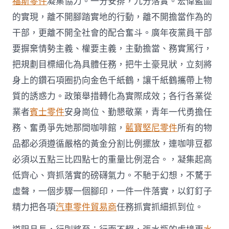
福斯零件
凝集協力。一分安排，九分落實。宏偉藍圖
的實現，離不開腳踏實地的行動，離不開擔當作為的
干部，更離不開全社會的配合奮斗。廣年夜黨員干部
要摒棄情勢主義、權要主義，主動擔當、務實篤行，
把規劃目標細化為具體任務，把牛土豪見狀，立刻將
身上的鑽石項圈扔向金色千紙鶴，讓千紙鶴攜帶上物
質的誘惑力。政策舉措轉化為實際成效；各行各業從
業者
賓士零件
安身崗位、勤懇敬業，青年一代勇擔任
務、奮勇爭先她那間咖啡館，
藍寶堅尼零件
所有的物
品都必須遵循嚴格的黃金分割比例擺放，連咖啡豆都
必須以五點三比四點七的重量比例混合。，凝集起高
低齊心、齊抓落實的磅礴氣力。不馳于幻想，不騖于
虛聲，一個步驟一個腳印，一件一件落實，以釘釘子
精力把各項
汽車零件貿易商
任務抓實抓細抓到位。