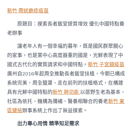
索
長
新竹 帶狀皰疹疫苗
者
飯
原題目：摸索長者飯堂提質增效 優化中國特點養
堂
提
老辦事
質
增
讓老年人有一個幸福的暮年，既是國民群眾關心
森
和
的家事，也是黨中心高度器重的國是，光鮮表現了中
診
國式古代化的實質請求和中國特點。
新竹 子宮頸疫苗
所
家
廣州自2016年起周全推動長者飯堂扶植，今朝已構成
醫
系統完美、周全籠罩、走在前列的扶植格式，在構建
科
效
具有光鮮中國特點的
新竹 肺功能
以居野生老為基本、
優
社區為依托、機構為彌補、醫養相聯合的養老
新竹 東
化
中
區健檢
辦事系統上作出了無益摸索。
國
特
出力專心用情 精準知足需求
點
養