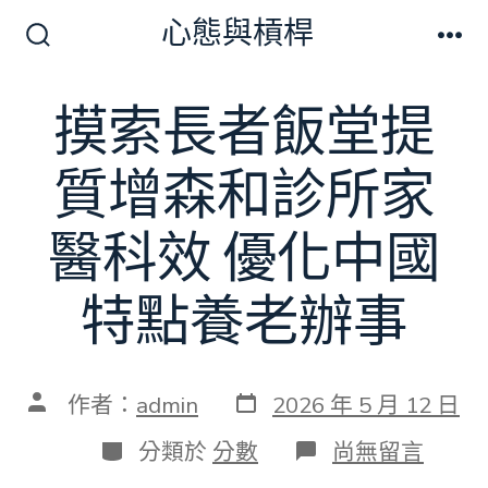
跳
心態與槓桿
至
搜
選
尋
單
主
切
摸索長者飯堂提
要
換
開
內
關
質增森和診所家
容
醫科效 優化中國
特點養老辦事
發
文
作者：
admin
2026 年 5 月 12 日
表
章
日
作
分
在
分類於
分數
尚無留言
期
者
類
〈摸