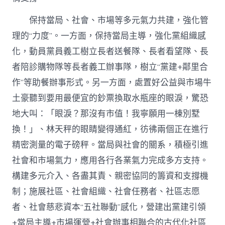
保持當局、社會、市場等多元氣力共建，強化管
理的“力度”。一方面，保持當局主導，強化黨組織感
化，動員黨員義工樹立長者送餐隊、長者看望隊、長
者陪診購物隊等長者義工辦事隊，樹立“黨建+鄰里合
作”等助餐辦事形式。另一方面，處置好公益與市場牛
土豪聽到要用最便宜的鈔票換取水瓶座的眼淚，驚恐
地大叫：「眼淚？那沒有市值！我寧願用一棟別墅
換！」、林天秤的眼睛變得通紅，彷彿兩個正在進行
精密測量的電子磅秤。當局與社會的關系，積極引進
社會和市場氣力，應用各行各業氣力完成多方支持。
構建多元介入、各盡其責、親密協同的籌資和支撐機
制；施展社區、社會組織、社會任務者、社區志愿
者、社會慈悲資本“五社聯動”感化，營建出黨建引領
+當局主導+市場運營+社會辦事相聯合的古代化社區