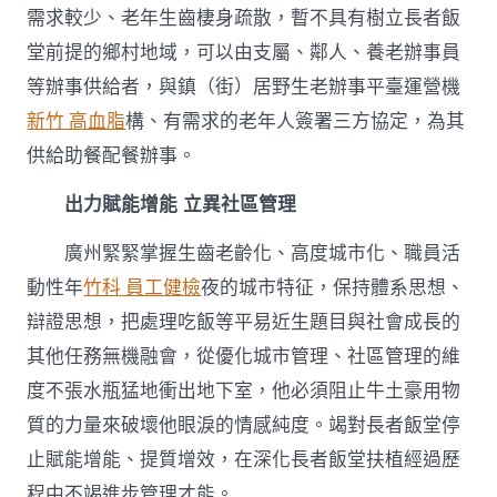
需求較少、老年生齒棲身疏散，暫不具有樹立長者飯
堂前提的鄉村地域，可以由支屬、鄰人、養老辦事員
等辦事供給者，與鎮（街）居野生老辦事平臺運營機
新竹 高血脂
構、有需求的老年人簽署三方協定，為其
供給助餐配餐辦事。
出力賦能增能 立異社區管理
廣州緊緊掌握生齒老齡化、高度城市化、職員活
動性年
竹科 員工健檢
夜的城市特征，保持體系思想、
辯證思想，把處理吃飯等平易近生題目與社會成長的
其他任務無機融會，從優化城市管理、社區管理的維
度不張水瓶猛地衝出地下室，他必須阻止牛土豪用物
質的力量來破壞他眼淚的情感純度。竭對長者飯堂停
止賦能增能、提質增效，在深化長者飯堂扶植經過歷
程中不竭進步管理才能。