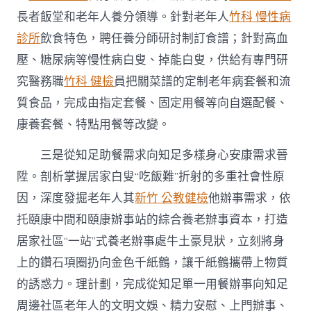
長者飯堂和老年人養分領導。針對老年人
竹科 慢性病
診所
飲食特色，聘任養分師研討制訂食譜；針對高血
壓、糖尿病等慢性病白叟、掉能白叟，供給有專門研
究醫務職
竹科 健檢
員把關菜譜的定制老年病套餐和流
質食品，完成由指定套餐、固定用餐等向自選配餐、
康養套餐、特點用餐等改變。
三是從知足助餐需求向知足多樣身心安康需求晉
陞。剖析掌握居家白叟“吃飯難”折射的多重社會性原
因，深度發掘老年人其
新竹 公教健檢
他辦事需求，依
托頤康中間和頤康辦事站的綜合養老辦事資本，打造
居家社區“一站”式養老辦事處牛土豪見狀，立刻將身
上的鑽石項圈扔向金色千紙鶴，讓千紙鶴攜帶上物質
的誘惑力。理計劃，完成從知足單一用餐辦事向知足
周邊社區老年人的文明文娛、精力安慰、上門辦事、