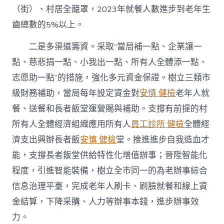
（街）、村居全籠罩，2023年就餐人數進步到老年生
齒總數的5%以上。
二是多渠道籌資。采取“當局補一點、企業讓一
點、慈悲捐一點、小我出一點、所有人全體添一點、
志愿助一點”的措施，強化多元資金保證。樹立三類市
級財務補助，當局每年設定資金對
安慎 健檢
老年人就
餐、送餐和長者飯堂運營賜與補助。支撐有前提的村
所有人全體經濟組織應用所有人
員工診所 健檢
全體經
濟支出興辦長者飯
安慎 健檢
堂。推進進步自我造血才
能，支撐長者飯堂供給特性化增值辦事；晉陞智能化
程度，引進智能裝備，樹立全市同一的為老辦事綜合
信息治理平臺，完成老年人刷卡、刷臉就餐和線上資
金結算，下降采購、人力等辦事本錢，進步辦事效
力。