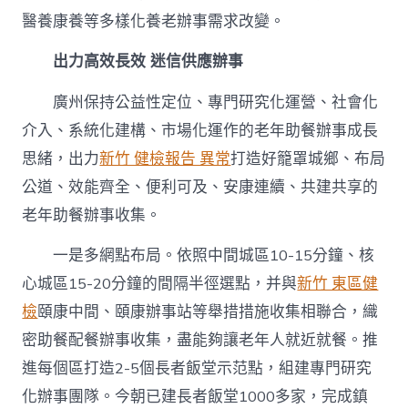
醫養康養等多樣化養老辦事需求改變。
出力高效長效 迷信供應辦事
廣州保持公益性定位、專門研究化運營、社會化
介入、系統化建構、市場化運作的老年助餐辦事成長
思緒，出力
新竹 健檢報告 異常
打造好籠罩城鄉、布局
公道、效能齊全、便利可及、安康連續、共建共享的
老年助餐辦事收集。
一是多網點布局。依照中間城區10-15分鐘、核
心城區15-20分鐘的間隔半徑選點，并與
新竹 東區健
檢
頤康中間、頤康辦事站等舉措措施收集相聯合，織
密助餐配餐辦事收集，盡能夠讓老年人就近就餐。推
進每個區打造2-5個長者飯堂示范點，組建專門研究
化辦事團隊。今朝已建長者飯堂1000多家，完成鎮