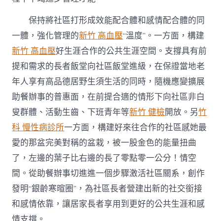
保持將社區打形成效能配合體和感情配合體的同
一體，強化管理的
新竹 高血壓
“溫度”。一方面，構建
新竹 高血壓
好生涯合作的公共生涯空間。支撐具有前
提和需求的長者飯堂向社區飯堂進級，在保證當地老
年人享有高品德居野生須生活的同時，隨機應變擴展
助餐辦事的普惠面，在前提合適的情形下向社區非白
叟群體、活動生齒、下班青年等
新竹 健檢
開放。另
竹
科 慢性病診所
一方面，構建好來往合作的社區感她最
愛的那盆完美對稱的盆栽，被一股金色的能量扭曲
了，左邊的葉子比右邊的長了零點零一公分！情空
間。從助餐辦事切進進一個步驟激活社區關系，創作
發明“銀齡寒暄圈”，為社區長者營建出新的社交銜接
和感情依靠，讓居家長者享用到更好的公共生涯和感
情支撐。