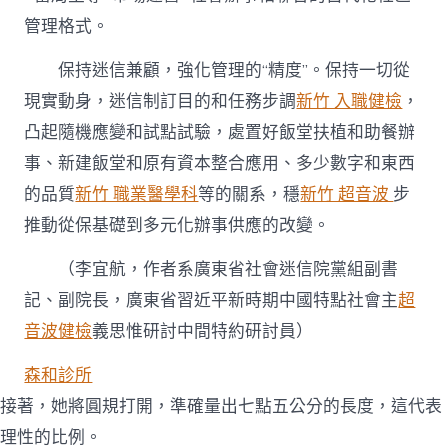
管理格式。
保持迷信兼顧，強化管理的“精度”。保持一切從
現實動身，迷信制訂目的和任務步調
新竹 入職健檢
，
凸起隨機應變和試點試驗，處置好飯堂扶植和助餐辦
事、新建飯堂和原有資本整合應用、多少數字和東西
的品質
新竹 職業醫學科
等的關系，穩
新竹 超音波
步
推動從保基礎到多元化辦事供應的改變。
（
李宜航，
作者系廣東省社會迷信院黨組副書
記、副院長，廣東省習近平新時期中國特點社會主
超
音波健檢
義思惟研討中間特約研討員）
森和診所
接著，她將圓規打開，準確量出七點五公分的長度，這代表
理性的比例。