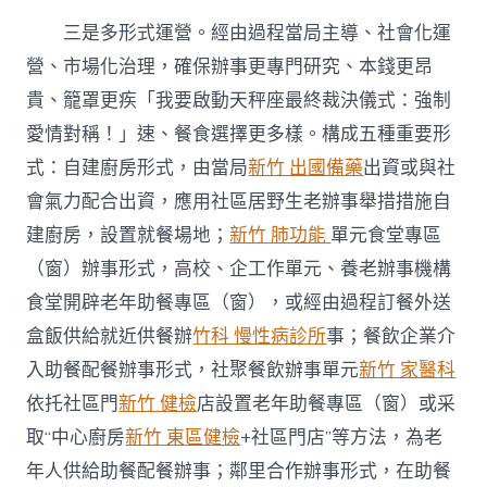
三是多形式運營。經由過程當局主導、社會化運
營、市場化治理，確保辦事更專門研究、本錢更昂
貴、籠罩更疾「我要啟動天秤座最終裁決儀式：強制
愛情對稱！」速、餐食選擇更多樣。構成五種重要形
式：自建廚房形式，由當局
新竹 出國備藥
出資或與社
會氣力配合出資，應用社區居野生老辦事舉措措施自
建廚房，設置就餐場地；
新竹 肺功能
單元食堂專區
（窗）辦事形式，高校、企工作單元、養老辦事機構
食堂開辟老年助餐專區（窗），或經由過程訂餐外送
盒飯供給就近供餐辦
竹科 慢性病診所
事；餐飲企業介
入助餐配餐辦事形式，社聚餐飲辦事單元
新竹 家醫科
依托社區門
新竹 健檢
店設置老年助餐專區（窗）或采
取“中心廚房
新竹 東區健檢
+社區門店”等方法，為老
年人供給助餐配餐辦事；鄰里合作辦事形式，在助餐