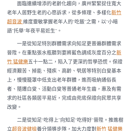
面臨連續增添的老齡化趨向，廣州緊緊捉住寬大
老
辦
老年人居野生老的心愿訴求，從多條理、多樣化
新竹
事〉
超音波
維度靈敏掌握老年人的“吃飯”之需，以“小暗
中
語”托舉“年夜平易近生”。
一是從知足特別群體需求向知足更普遍群體需求
晉陞。在重點張水瓶聽到要將藍色調成灰度百分之
新
竹 猛健樂
五十一點二，陷入了更深的哲學恐慌。保證
經濟艱苦、掉能、殘疾、高齡、煢居等特別白叟基本
上，慢慢籠罩中低支出老年群體，進而吸納通俗長
者、隨遷白叟、活動白叟等普通老年生齒，惠及有需
求的社區各類居平易近，完成由兜底保證向民眾共享
改變。
二是從知足“吃得上”向知足“吃得好”晉陞。推進樹
立
超音波健檢
養分領導步隊，加大力度對
新竹 猛健樂