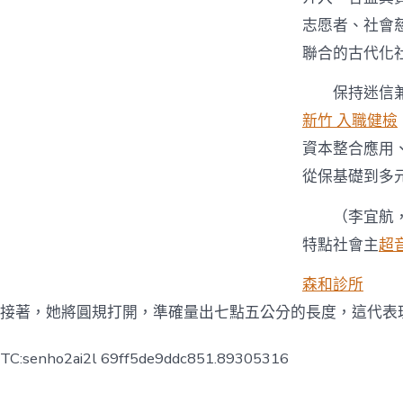
志愿者、社會慈
聯合的古代化
保持迷信
新竹 入職健檢
資本整合應用
從保基礎到多
（
李宜航
特點社會主
超
森和診所
接著，她將圓規打開，準確量出七點五公分的長度，這代表
TC:senho2ai2l 69ff5de9ddc851.89305316