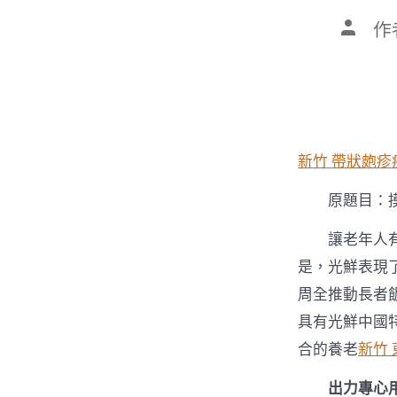
文
作
章
作
者
新竹 帶狀皰疹
原題目：
讓老年人
是，光鮮表現
周全推動長者
具有光鮮中國
合的養老
新竹
出力專心