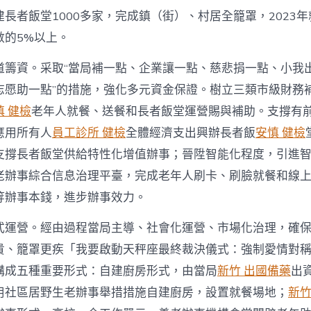
長者飯堂1000多家，完成鎮（街）、村居全籠罩，2023
數的5%以上。
道籌資。采取“當局補一點、企業讓一點、慈悲捐一點、小我
志愿助一點”的措施，強化多元資金保證。樹立三類市級財務
慎 健檢
老年人就餐、送餐和長者飯堂運營賜與補助。支撐有
應用所有人
員工診所 健檢
全體經濟支出興辦長者飯
安慎 健檢
支撐長者飯堂供給特性化增值辦事；晉陞智能化程度，引進
老辦事綜合信息治理平臺，完成老年人刷卡、刷臉就餐和線
等辦事本錢，進步辦事效力。
式運營。經由過程當局主導、社會化運營、市場化治理，確
貴、籠罩更疾「我要啟動天秤座最終裁決儀式：強制愛情對
構成五種重要形式：自建廚房形式，由當局
新竹 出國備藥
出
用社區居野生老辦事舉措措施自建廚房，設置就餐場地；
新竹