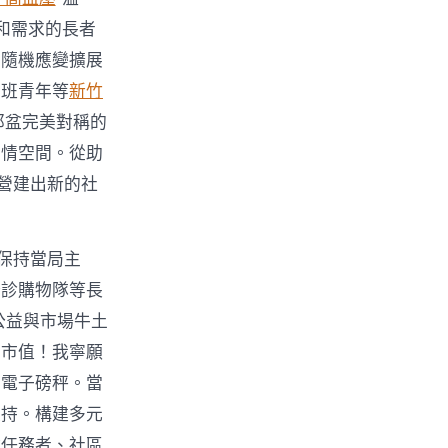
和需求的長者
，隨機應變擴展
下班青年等
新竹
那盆完美對稱的
！情空間。從助
營建出新的社
保持當局主
陪診購物隊等長
公益與市場牛土
有市值！我寧願
的電子磅秤。當
支持。構建多元
會任務者、社區