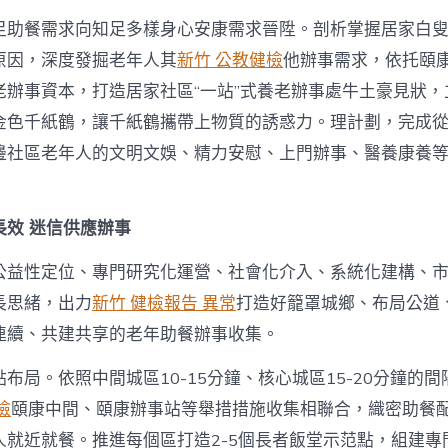
足助餐需求向知足多樣身心安康需求晉陞。剖析掌握居家白叟“
原因，深度發掘老年人其
新竹 公教健檢
他辦事需求，依托頤
老辦事資本，打造居家社區“一站”式養老辦事處牛土豪見狀，
金色千紙鶴，讓千紙鶴攜帶上物質的誘惑力。理計劃，完成
邊社區老年人的文明文娛、精力安慰、上門辦事、醫養康養
長效 迷信供應辦事
公益性定位、專門研究化運營、社會化介入、系統化建構、
長思緒，出力
新竹 健檢報告 異常
打造好籠罩城鄉、布局公道
連續、共建共享的老年助餐辦事收集。
布局。依照中間城區10-15分鐘、核心城區15-20分鐘的
檢
頤康中間、頤康辦事站等舉措措施收集相聯合，織密助餐
人就近就餐。推進每個區打造2-5個長者飯堂示范點，組建專