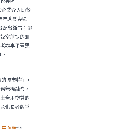
助餐專區
飲企業介入助餐
老年助餐專區
餐配餐辦事；鄰
者飯堂前提的鄉
生老辦事平臺運
事。
夜的城市特征，
任務無機融會，
牛土豪用物質的
在深化長者飯堂
 高血壓
“溫