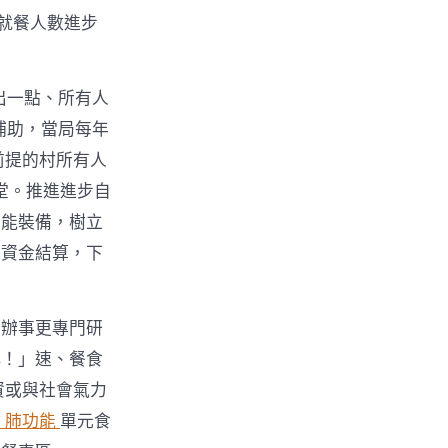
年就餐人數進步
出一點、所有人
補助，當局每年
前提的村所有人
堂。推進進步自
智能裝備，樹立
上資金結算，下
保辦事更專門研
稱！」速、餐食
資或與社會氣力
 肺功能
單元食