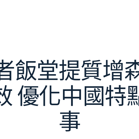
者飯堂提質增
效 優化中國特
事