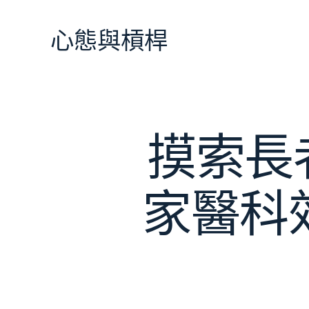
跳
至
心態與槓桿
主
要
內
容
摸索長
家醫科