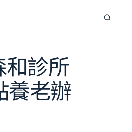
搜
尋
切
換
開
關
森和診所
點養老辦