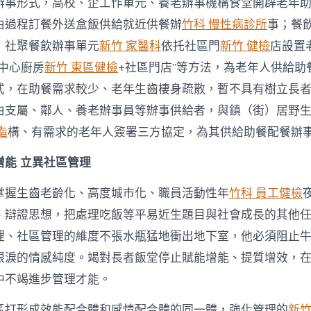
辦事形式，高校、企工作單元、養老辦事機構食堂開辟老年
由過程訂餐外送盒飯供給就近供餐辦
竹科 慢性病診所
事；餐
，社聚餐飲辦事單元
新竹 家醫科
依托社區門
新竹 健檢
店設置
中心廚房
新竹 東區健檢
+社區門店”等方法，為老年人供給助
式，在助餐需求較少、老年生齒棲身疏散，暫不具有樹立長
由支屬、鄰人、養老辦事員等辦事供給者，與鎮（街）居野
脂
構、有需求的老年人簽署三方協定，為其供給助餐配餐辦
增能 立異社區管理
掌握生齒老齡化、高度城市化、職員活動性年
竹科 員工健檢
、辯證思想，把處理吃飯等平易近生題目與社會成長的其他
理、社區管理的維度不張水瓶猛地衝出地下室，他必須阻止
眼淚的情感純度。竭對長者飯堂停止賦能增能、提質增效，
中不竭進步管理才能。
區打形成效能配合體和感情配合體的同一體，強化管理的
新竹