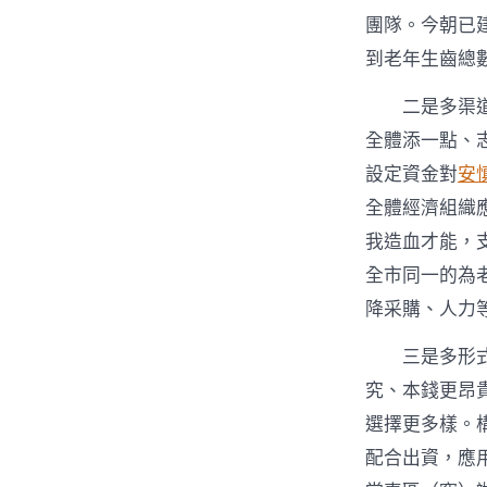
團隊。今朝已建
到老年生齒總
二是多渠
全體添一點、
設定資金對
安
全體經濟組織
我造血才能，
全市同一的為
降采購、人力
三是多形
究、本錢更昂
選擇更多樣。
配合出資，應