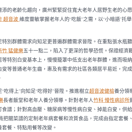
化
中
增添的老齡化趨向，廣州緊緊捉住寬大老年人居野生老的心
國
特
竹 超音波
維度靈敏掌握老年人的“吃飯”之需，以“小暗語”托舉
點
養
老
足特別群體需求向知足更普遍群體需求晉陞。在重點張水瓶
辦
事〉
新竹 猛健樂
五十一點二，陷入了更深的哲學恐慌。保證經濟
中
居等特別白叟基本上，慢慢籠罩中低支出老年群體，進而吸
白叟等普通老年生齒，惠及有需求的社區各類居平易近，完
。
“吃得上”向知足“吃得好”晉陞。推進樹立
超音波健檢
養分領
樂
長者飯堂和老年人養分領導。針對老年人
竹科 慢性病診所
訂食譜；針對高血壓、糖尿病等慢性病白叟、掉能白叟，供
員把關菜譜的定制老年病套餐和流質食品，完成由指定套餐
養套餐、特點用餐等改變。