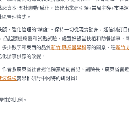
悲資本“五社聯動”感化，營建出黨建引領+當局主導+市場運
社區管理格式。
兼顧，強化管理的“精度”。保持一切從現實動身，迷信制訂目
，凸起隨機應變和試點試驗，處置好飯堂扶植和助餐辦事、
、多少數字和東西的品質
新竹 職業醫學科
等的關系，穩
新竹
元化辦事供應的改變。
，
作者系廣東省社會迷信院黨組副書記、副院長，廣東省習
音波健檢
義思惟研討中間特約研討員）
理性的比例。