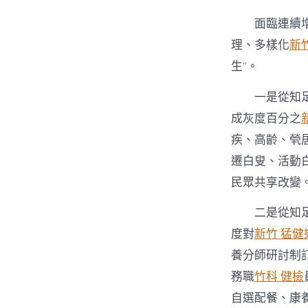
面臨連續
理、多樣化
新
生”。
一是從知
成灰度百分之
疾、高齡、煢
遷白叟、活動
民眾共享改變
二是從知足
度對
新竹 猛健
養分師研討制
務職
竹科 健檢
自選配餐、康