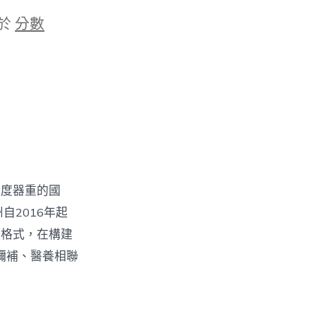
於
分數
高度器重的國
自2016年起
植格式，在構建
彌補、醫養相聯