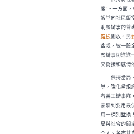
度”。一方面，
飯堂向社區飯
助餐辦事的普
健檢
開放。另
盆栽，被一股
餐辦事切進進
交銜接和感情
保持當局
導，強化黨組
者義工辦事隊
豪聽到要用最
用一棟別墅換
局與社會的關
介入、各盡其