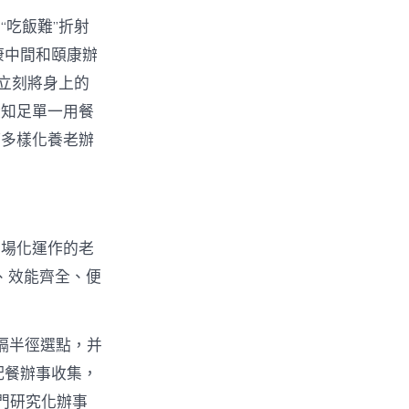
吃飯難”折射
康中間和頤康辦
立刻將身上的
從知足單一用餐
等多樣化養老辦
市場化運作的老
、效能齊全、便
間隔半徑選點，并
配餐辦事收集，
門研究化辦事