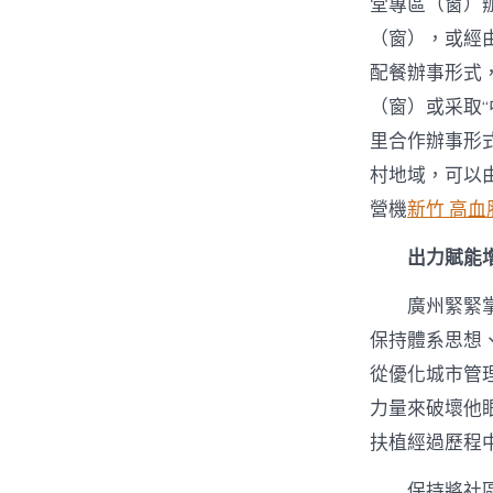
堂專區（窗）
（窗），或經
配餐辦事形式
（窗）或采取“
里合作辦事形
村地域，可以
營機
新竹 高血
出力賦能
廣州緊緊
保持體系思想
從優化城市管
力量來破壞他
扶植經過歷程
保持將社