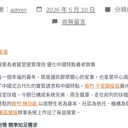
發
分
者：
admin
2026 年 5 月 10 日
分類
表
類
日
在
尚無留言
期
〈摸
索
長
者
飯
疫苗
堂
提
摸索長者飯堂提質增效 優化中國特點養老辦事
質
增
有一個幸福的暮年，既是國民群眾關心的家事，也是黨中心
森
和
了中國式古代化的實質請求和中國特點。
新竹 子宮頸疫苗
廣州
診
飯堂扶植，今朝已構成系統完美、周全籠罩、走在前列的扶
所
家
特點的
新竹 肺功能
以居野生老為基本、社區為依托、機構為
醫
科
 東區健檢
辦事系統上作出了無益摸索。
效
優
用情 精準知足需求