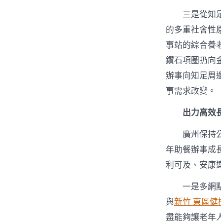
三是從知
的多重社會性
事站的綜合養
鑽石項圈扔向
辦事向知足周
事需求改變。
出力高效
廣州保持
年助餐辦事成
利可及、安康
一是多網點
與
新竹 東區健
盡能夠讓老年