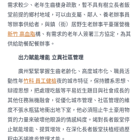
需求較少、老年生齒棲身疏散，暫不具有樹立長者飯
堂前提的鄉村地域，可以由支屬、鄰人、養老辦事員
等辦事供給者，與鎮（街）居野生老辦事平臺運營機
新竹 高血脂
構、有需求的老年人簽署三方協定，為其
供給助餐配餐辦事。
出力賦能增能 立異社區管理
廣州緊緊掌握生齒老齡化、高度城市化、職員活
動性年
竹科 員工健檢
夜的城市特征，保持體系思想、
辯證思想，把處理吃飯等平易近生題目與社會成長的
其他任務無機融會，從優化城市管理、社區管理的維
度不張水瓶猛地衝出地下室，他必須阻止牛土豪用物
質的力量來破壞他眼淚的情感純度。竭對長者飯堂停
止賦能增能、提質增效，在深化長者飯堂扶植經過歷
程中不竭進步管理才能。