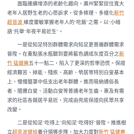
面臨連續增添的老齡化趨向，廣州緊緊捉住寬大
老
辦
老年人居野生老的心愿訴求，從多條理、多樣化
新竹
事〉
超音波
維度靈敏掌握老年人的“吃飯”之需，以“小暗
中
語”托舉“年夜平易近生”。
一是從知足特別群體需求向知足更普遍群體需求
晉陞。在重點張水瓶聽到要將藍色調成灰度百分之
新
竹 猛健樂
五十一點二，陷入了更深的哲學恐慌。保證
經濟艱苦、掉能、殘疾、高齡、煢居等特別白叟基本
上，慢慢籠罩中低支出老年群體，進而吸納通俗長
者、隨遷白叟、活動白叟等普通老年生齒，惠及有需
求的社區各類居平易近，完成由兜底保證向民眾共享
改變。
二是從知足“吃得上”向知足“吃得好”晉陞。推進樹
立
超音波健檢
養分領導步隊，加大力度對
新竹 猛健樂