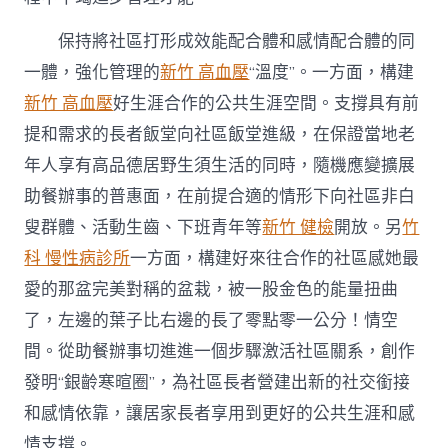
保持將社區打形成效能配合體和感情配合體的同
一體，強化管理的
新竹 高血壓
“溫度”。一方面，構建
新竹 高血壓
好生涯合作的公共生涯空間。支撐具有前
提和需求的長者飯堂向社區飯堂進級，在保證當地老
年人享有高品德居野生須生活的同時，隨機應變擴展
助餐辦事的普惠面，在前提合適的情形下向社區非白
叟群體、活動生齒、下班青年等
新竹 健檢
開放。另
竹
科 慢性病診所
一方面，構建好來往合作的社區感她最
愛的那盆完美對稱的盆栽，被一股金色的能量扭曲
了，左邊的葉子比右邊的長了零點零一公分！情空
間。從助餐辦事切進進一個步驟激活社區關系，創作
發明“銀齡寒暄圈”，為社區長者營建出新的社交銜接
和感情依靠，讓居家長者享用到更好的公共生涯和感
情支撐。