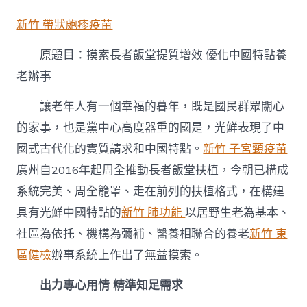
索
長
新竹 帶狀皰疹疫苗
者
飯
原題目：摸索長者飯堂提質增效 優化中國特點養
堂
提
老辦事
質
增
讓老年人有一個幸福的暮年，既是國民群眾關心
森
和
的家事，也是黨中心高度器重的國是，光鮮表現了中
診
國式古代化的實質請求和中國特點。
新竹 子宮頸疫苗
所
家
廣州自2016年起周全推動長者飯堂扶植，今朝已構成
醫
系統完美、周全籠罩、走在前列的扶植格式，在構建
科
效
具有光鮮中國特點的
新竹 肺功能
以居野生老為基本、
優
社區為依托、機構為彌補、醫養相聯合的養老
新竹 東
化
中
區健檢
辦事系統上作出了無益摸索。
國
特
出力專心用情 精準知足需求
點
養