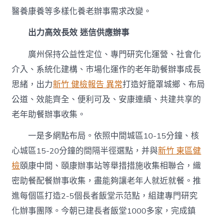
醫養康養等多樣化養老辦事需求改變。
出力高效長效 迷信供應辦事
廣州保持公益性定位、專門研究化運營、社會化
介入、系統化建構、市場化運作的老年助餐辦事成長
思緒，出力
新竹 健檢報告 異常
打造好籠罩城鄉、布局
公道、效能齊全、便利可及、安康連續、共建共享的
老年助餐辦事收集。
一是多網點布局。依照中間城區10-15分鐘、核
心城區15-20分鐘的間隔半徑選點，并與
新竹 東區健
檢
頤康中間、頤康辦事站等舉措措施收集相聯合，織
密助餐配餐辦事收集，盡能夠讓老年人就近就餐。推
進每個區打造2-5個長者飯堂示范點，組建專門研究
化辦事團隊。今朝已建長者飯堂1000多家，完成鎮