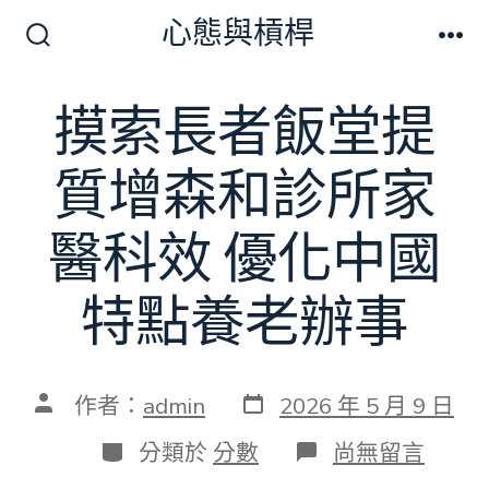
跳
心態與槓桿
至
搜
選
尋
單
主
切
摸索長者飯堂提
要
換
開
內
關
質增森和診所家
容
醫科效 優化中國
特點養老辦事
發
文
作者：
admin
2026 年 5 月 9 日
表
章
日
作
分
在
分類於
分數
尚無留言
期
者
類
〈摸