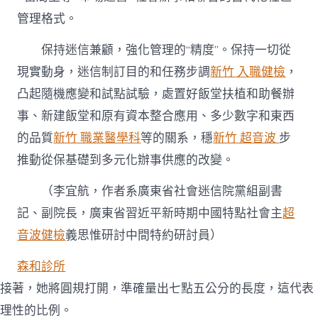
管理格式。
保持迷信兼顧，強化管理的“精度”。保持一切從
現實動身，迷信制訂目的和任務步調
新竹 入職健檢
，
凸起隨機應變和試點試驗，處置好飯堂扶植和助餐辦
事、新建飯堂和原有資本整合應用、多少數字和東西
的品質
新竹 職業醫學科
等的關系，穩
新竹 超音波
步
推動從保基礎到多元化辦事供應的改變。
（
李宜航，
作者系廣東省社會迷信院黨組副書
記、副院長，廣東省習近平新時期中國特點社會主
超
音波健檢
義思惟研討中間特約研討員）
森和診所
接著，她將圓規打開，準確量出七點五公分的長度，這代表
理性的比例。