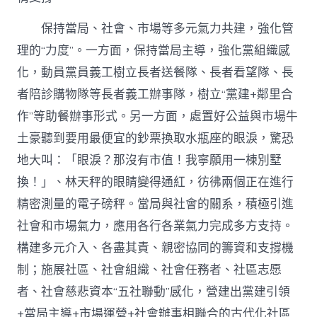
保持當局、社會、市場等多元氣力共建，強化管
理的“力度”。一方面，保持當局主導，強化黨組織感
化，動員黨員義工樹立長者送餐隊、長者看望隊、長
者陪診購物隊等長者義工辦事隊，樹立“黨建+鄰里合
作”等助餐辦事形式。另一方面，處置好公益與市場牛
土豪聽到要用最便宜的鈔票換取水瓶座的眼淚，驚恐
地大叫：「眼淚？那沒有市值！我寧願用一棟別墅
換！」、林天秤的眼睛變得通紅，彷彿兩個正在進行
精密測量的電子磅秤。當局與社會的關系，積極引進
社會和市場氣力，應用各行各業氣力完成多方支持。
構建多元介入、各盡其責、親密協同的籌資和支撐機
制；施展社區、社會組織、社會任務者、社區志愿
者、社會慈悲資本“五社聯動”感化，營建出黨建引領
+當局主導+市場運營+社會辦事相聯合的古代化社區