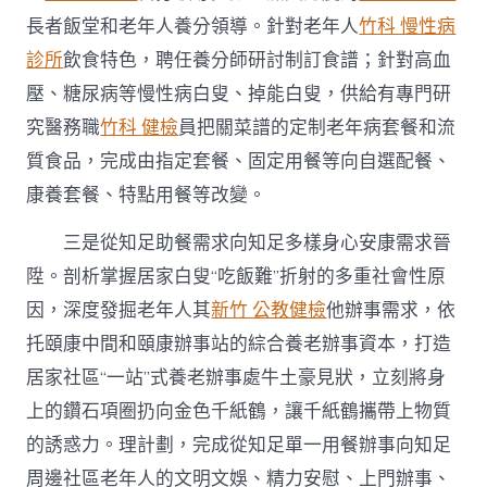
長者飯堂和老年人養分領導。針對老年人
竹科 慢性病
診所
飲食特色，聘任養分師研討制訂食譜；針對高血
壓、糖尿病等慢性病白叟、掉能白叟，供給有專門研
究醫務職
竹科 健檢
員把關菜譜的定制老年病套餐和流
質食品，完成由指定套餐、固定用餐等向自選配餐、
康養套餐、特點用餐等改變。
三是從知足助餐需求向知足多樣身心安康需求晉
陞。剖析掌握居家白叟“吃飯難”折射的多重社會性原
因，深度發掘老年人其
新竹 公教健檢
他辦事需求，依
托頤康中間和頤康辦事站的綜合養老辦事資本，打造
居家社區“一站”式養老辦事處牛土豪見狀，立刻將身
上的鑽石項圈扔向金色千紙鶴，讓千紙鶴攜帶上物質
的誘惑力。理計劃，完成從知足單一用餐辦事向知足
周邊社區老年人的文明文娛、精力安慰、上門辦事、