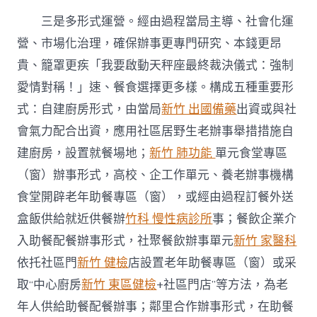
三是多形式運營。經由過程當局主導、社會化運
營、市場化治理，確保辦事更專門研究、本錢更昂
貴、籠罩更疾「我要啟動天秤座最終裁決儀式：強制
愛情對稱！」速、餐食選擇更多樣。構成五種重要形
式：自建廚房形式，由當局
新竹 出國備藥
出資或與社
會氣力配合出資，應用社區居野生老辦事舉措措施自
建廚房，設置就餐場地；
新竹 肺功能
單元食堂專區
（窗）辦事形式，高校、企工作單元、養老辦事機構
食堂開辟老年助餐專區（窗），或經由過程訂餐外送
盒飯供給就近供餐辦
竹科 慢性病診所
事；餐飲企業介
入助餐配餐辦事形式，社聚餐飲辦事單元
新竹 家醫科
依托社區門
新竹 健檢
店設置老年助餐專區（窗）或采
取“中心廚房
新竹 東區健檢
+社區門店”等方法，為老
年人供給助餐配餐辦事；鄰里合作辦事形式，在助餐