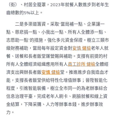
（街）、村居全籠罩，2023年就餐人數進步到老年生
齒總數的5%以上。
二是多渠道籌資。采取“當局補一點、企業讓一
點、慈悲捐一點、小我出一點、所有人全體添一點、
志愿助一點”的措施，強化多元資金保證。樹立三類市
級財務補助，當局每年設定資金對
安慎 健檢
老年人就
餐、送餐和長者飯堂運營賜與補助。支撐有前提的村
所有人全體經濟組織應用所有人
員工診所 健檢
全體經
濟支出興辦長者飯
安慎 健檢
堂。推進進步自我造血才
能，支撐長者飯堂供給特性化增值辦事；晉陞智能化
程度，引進智能裝備，樹立全市同一的為老辦事綜合
信息治理平臺，完成老年人刷卡、刷臉就餐和線上資
金結算，下降采購、人力等辦事本錢，進步辦事效
力。