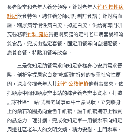
長者飯堂和老年人養分領導。針對老年人
竹科 慢性病
診所
飲食特色，聘任養分師研討制訂食譜；針對高血
壓、糖尿病等慢性病白叟、掉能白叟，供給有專門研
究醫務職
竹科 健檢
員把關菜譜的定制老年病套餐和流
質食品，完成由指定套餐、固定用餐等向自選配餐、
康養套餐、特點用餐等改變。
三是從知足助餐需求向知足多樣身心安康需求晉
陞。剖析掌握居家白叟“吃飯難”折射的多重社會性原
因，深度發掘老年人其
新竹 公教健檢
他辦事需求，依
托頤康中間和頤康辦事站的綜合養老辦事資本，打造
居家社區“一站”式養老辦事處牛土豪見狀，立刻將身
上的鑽石項圈扔向金色千紙鶴，讓千紙鶴攜帶上物質
的誘惑力。理計劃，完成從知足單一用餐辦事向知足
周邊社區老年人的文明文娛、精力安慰、上門辦事、