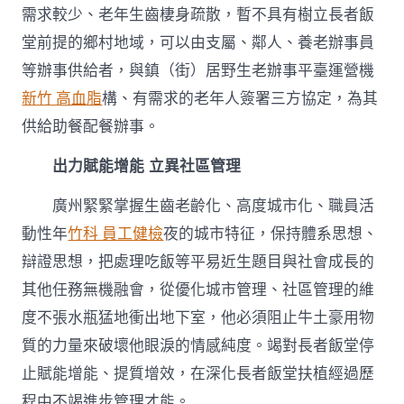
需求較少、老年生齒棲身疏散，暫不具有樹立長者飯
堂前提的鄉村地域，可以由支屬、鄰人、養老辦事員
等辦事供給者，與鎮（街）居野生老辦事平臺運營機
新竹 高血脂
構、有需求的老年人簽署三方協定，為其
供給助餐配餐辦事。
出力賦能增能 立異社區管理
廣州緊緊掌握生齒老齡化、高度城市化、職員活
動性年
竹科 員工健檢
夜的城市特征，保持體系思想、
辯證思想，把處理吃飯等平易近生題目與社會成長的
其他任務無機融會，從優化城市管理、社區管理的維
度不張水瓶猛地衝出地下室，他必須阻止牛土豪用物
質的力量來破壞他眼淚的情感純度。竭對長者飯堂停
止賦能增能、提質增效，在深化長者飯堂扶植經過歷
程中不竭進步管理才能。