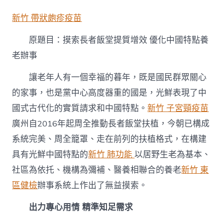
索
長
新竹 帶狀皰疹疫苗
者
飯
原題目：摸索長者飯堂提質增效 優化中國特點養
堂
提
老辦事
質
增
讓老年人有一個幸福的暮年，既是國民群眾關心
森
和
的家事，也是黨中心高度器重的國是，光鮮表現了中
診
國式古代化的實質請求和中國特點。
新竹 子宮頸疫苗
所
家
廣州自2016年起周全推動長者飯堂扶植，今朝已構成
醫
系統完美、周全籠罩、走在前列的扶植格式，在構建
科
效
具有光鮮中國特點的
新竹 肺功能
以居野生老為基本、
優
社區為依托、機構為彌補、醫養相聯合的養老
新竹 東
化
中
區健檢
辦事系統上作出了無益摸索。
國
特
出力專心用情 精準知足需求
點
養