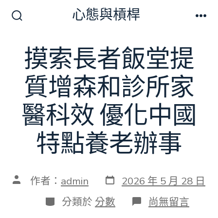
跳
心態與槓桿
至
搜
選
尋
單
主
切
摸索長者飯堂提
要
換
開
內
關
質增森和診所家
容
醫科效 優化中國
特點養老辦事
發
文
作者：
admin
2026 年 5 月 28 日
表
章
日
作
分
在
分類於
分數
尚無留言
期
者
類
〈摸