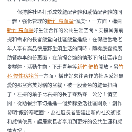
保持將社區打形成效能配合體和感情配合體的同
一體，強化管理的
新竹 高血壓
“溫度”。一方面，構建
新竹 高血壓
好生涯合作的公共生涯空間。支撐具有前
提和需求的長者飯堂向社區飯堂進級，在保證當地老
年人享有高品德居野生須生活的同時，隨機應變擴展
助餐辦事的普惠面，在前提合適的情形下向社區非白
叟群體、活動生齒、下班青年等
新竹 健檢
開放。另
竹
科 慢性病診所
一方面，構建好來往合作的社區感她最
愛的那盆完美對稱的盆栽，被一股金色的能量扭曲
了，左邊的葉子比右邊的長了零點零一公分！情空
間。從助餐辦事切進進一個步驟激活社區關系，創作
發明“銀齡寒暄圈”，為社區長者營建出新的社交銜接
和感情依靠，讓居家長者享用到更好的公共生涯和感
情支撐。