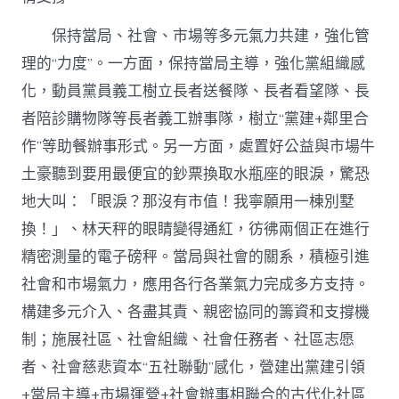
保持當局、社會、市場等多元氣力共建，強化管
理的“力度”。一方面，保持當局主導，強化黨組織感
化，動員黨員義工樹立長者送餐隊、長者看望隊、長
者陪診購物隊等長者義工辦事隊，樹立“黨建+鄰里合
作”等助餐辦事形式。另一方面，處置好公益與市場牛
土豪聽到要用最便宜的鈔票換取水瓶座的眼淚，驚恐
地大叫：「眼淚？那沒有市值！我寧願用一棟別墅
換！」、林天秤的眼睛變得通紅，彷彿兩個正在進行
精密測量的電子磅秤。當局與社會的關系，積極引進
社會和市場氣力，應用各行各業氣力完成多方支持。
構建多元介入、各盡其責、親密協同的籌資和支撐機
制；施展社區、社會組織、社會任務者、社區志愿
者、社會慈悲資本“五社聯動”感化，營建出黨建引領
+當局主導+市場運營+社會辦事相聯合的古代化社區