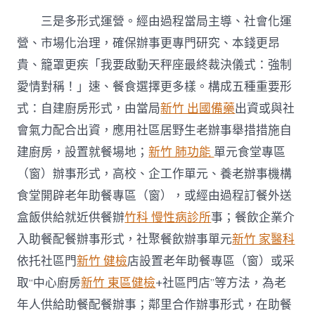
三是多形式運營。經由過程當局主導、社會化運
營、市場化治理，確保辦事更專門研究、本錢更昂
貴、籠罩更疾「我要啟動天秤座最終裁決儀式：強制
愛情對稱！」速、餐食選擇更多樣。構成五種重要形
式：自建廚房形式，由當局
新竹 出國備藥
出資或與社
會氣力配合出資，應用社區居野生老辦事舉措措施自
建廚房，設置就餐場地；
新竹 肺功能
單元食堂專區
（窗）辦事形式，高校、企工作單元、養老辦事機構
食堂開辟老年助餐專區（窗），或經由過程訂餐外送
盒飯供給就近供餐辦
竹科 慢性病診所
事；餐飲企業介
入助餐配餐辦事形式，社聚餐飲辦事單元
新竹 家醫科
依托社區門
新竹 健檢
店設置老年助餐專區（窗）或采
取“中心廚房
新竹 東區健檢
+社區門店”等方法，為老
年人供給助餐配餐辦事；鄰里合作辦事形式，在助餐