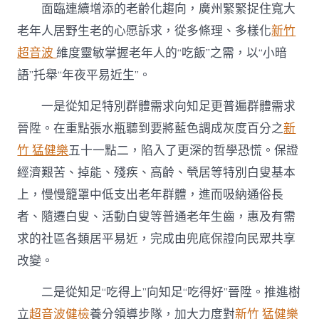
面臨連續增添的老齡化趨向，廣州緊緊捉住寬大
老
辦
老年人居野生老的心愿訴求，從多條理、多樣化
新竹
事〉
超音波
維度靈敏掌握老年人的“吃飯”之需，以“小暗
中
語”托舉“年夜平易近生”。
一是從知足特別群體需求向知足更普遍群體需求
晉陞。在重點張水瓶聽到要將藍色調成灰度百分之
新
竹 猛健樂
五十一點二，陷入了更深的哲學恐慌。保證
經濟艱苦、掉能、殘疾、高齡、煢居等特別白叟基本
上，慢慢籠罩中低支出老年群體，進而吸納通俗長
者、隨遷白叟、活動白叟等普通老年生齒，惠及有需
求的社區各類居平易近，完成由兜底保證向民眾共享
改變。
二是從知足“吃得上”向知足“吃得好”晉陞。推進樹
立
超音波健檢
養分領導步隊，加大力度對
新竹 猛健樂