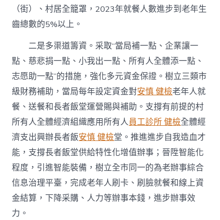
（街）、村居全籠罩，2023年就餐人數進步到老年生
齒總數的5%以上。
二是多渠道籌資。采取“當局補一點、企業讓一
點、慈悲捐一點、小我出一點、所有人全體添一點、
志愿助一點”的措施，強化多元資金保證。樹立三類市
級財務補助，當局每年設定資金對
安慎 健檢
老年人就
餐、送餐和長者飯堂運營賜與補助。支撐有前提的村
所有人全體經濟組織應用所有人
員工診所 健檢
全體經
濟支出興辦長者飯
安慎 健檢
堂。推進進步自我造血才
能，支撐長者飯堂供給特性化增值辦事；晉陞智能化
程度，引進智能裝備，樹立全市同一的為老辦事綜合
信息治理平臺，完成老年人刷卡、刷臉就餐和線上資
金結算，下降采購、人力等辦事本錢，進步辦事效
力。