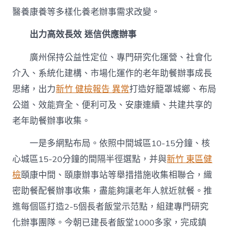
醫養康養等多樣化養老辦事需求改變。
出力高效長效 迷信供應辦事
廣州保持公益性定位、專門研究化運營、社會化
介入、系統化建構、市場化運作的老年助餐辦事成長
思緒，出力
新竹 健檢報告 異常
打造好籠罩城鄉、布局
公道、效能齊全、便利可及、安康連續、共建共享的
老年助餐辦事收集。
一是多網點布局。依照中間城區10-15分鐘、核
心城區15-20分鐘的間隔半徑選點，并與
新竹 東區健
檢
頤康中間、頤康辦事站等舉措措施收集相聯合，織
密助餐配餐辦事收集，盡能夠讓老年人就近就餐。推
進每個區打造2-5個長者飯堂示范點，組建專門研究
化辦事團隊。今朝已建長者飯堂1000多家，完成鎮