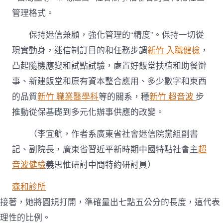
管理格式。
保持迷信兼顧，強化管理的“精度”。保持一切從
現實動身，迷信制訂目的和任務步調
新竹 入職健檢
，
凸起隨機應變和試點試驗，處置好飯堂扶植和助餐辦
事、新建飯堂和原有資本整合應用、多少數字和東西
的品質
新竹 職業醫學科
等的關系，穩
新竹 超音波
步
推動從保基礎到多元化辦事供應的改變。
（
李宜航，
作者系廣東省社會迷信院黨組副書
記、副院長，廣東省習近平新時期中國特點社會主
超
音波健檢
義思惟研討中間特約研討員）
森和診所
接著，她將圓規打開，準確量出七點五公分的長度，這代表
理性的比例。