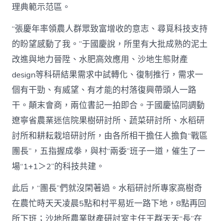
理典範示范區。
“張慶年率領農人群眾致富增收的意志、尋覓科技支持
的盼望感動了我。”于國慶說，所里有大批成熟的泥土
改進與地力晉陞、水肥高效應用、沙地生態財產
design等科研結果需求中試轉化、復制推行，需求一
個有干勁、有威望、有才能的村落復興帶頭人一路
干。顛末會商，兩位書記一拍即合。于國慶協同調動
遼寧省農業迷信院果樹研討所、蔬菜研討所、水稻研
討所和耕耘栽培研討所，由各所相干擔任人擔負“戰區
團長”，五指握成拳，與村“兩委”班子一道，催生了一
場“1+1＞2”的科技共建。
此后，“團長”們就沒閑著過。水稻研討所專家高樹奇
在農忙時天天凌晨5點和村平易近一路下地，8點再回
所下班；沙地所農業財產研討室主任王群天天“長”在