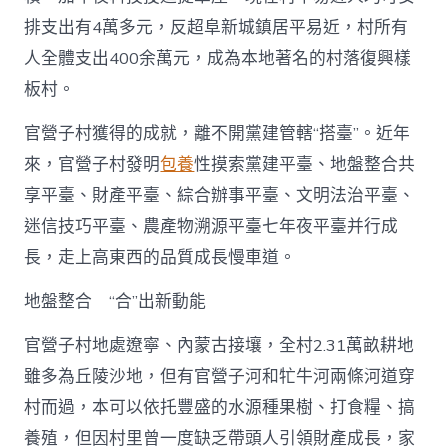
縣
排支出有4萬多元，反超阜新城鎮居平易近，村所有
官
營
人全體支出400余萬元，成為本地著名的村落復興樣
子
板村。
村
何
故
官營子村獲得的成就，離不開黨建管轄“搭臺”。近年
成
來，官營子村發明
包養
性摸索黨建平臺、地盤整合共
為
村
享平臺、財產平臺、綜合辦事平臺、文明法治平臺、
落
迷信技巧平臺、農產物溯源平臺七年夜平臺并行成
復
興
長，走上高東西的品質成長慢車道。
查
包
地盤整合 “合”出新動能
養
行
官營子村地處遼寧、內蒙古接壤，全村2.31萬畝耕地
情
樣
雖多為丘陵沙地，但有官營子河和牤牛河兩條河道穿
板
村而過，本可以依托豐盛的水源種果樹、打食糧、搞
村
_
養殖，但因村里曾一度缺乏帶頭人引領財產成長，家