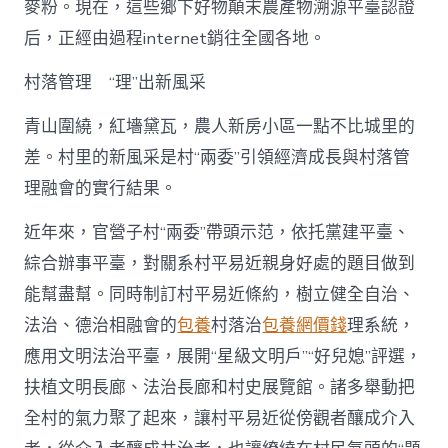
麥粉。現在，這些鄉下好物顛末農產物溯源平臺認證
后，正經由過程internet銷往全國各地。
村落管理 “理”出新風采
青山圍繞，紅墻黛瓦，農人新房小區一點不比城里的
差。村里的新風采是村“兩委”引領經濟成長與村落管
理融會的實行結果。
近年來，官營子村“兩委”帶頭示范，依托黨建平臺、
綜合辦事平臺，對關系村平易近親身好處的題目做到
能幫盡幫。同時制訂村平易近條約，樹立健全自治、
法治、德治相融會的
包養
村落治
包養網價錢
理系統，
應用文明法治平臺，展開“星級文明戶”“好兒媳”評選，
扶植文明長廊、法治長廊和村史展覽館。諸多舉動把
全村的氣力聚了起來，讓村平易近從傍觀者釀成介入