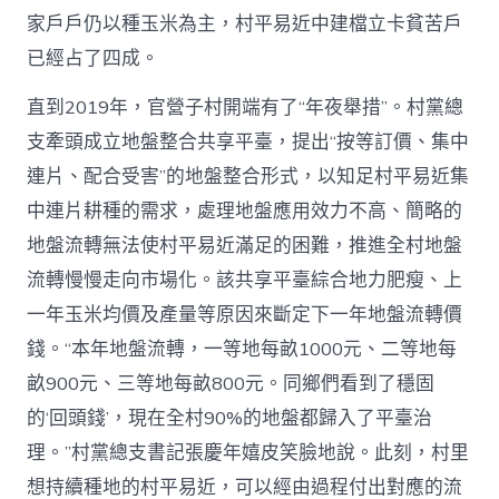
中
家戶戶仍以種玉米為主，村平易近中建檔立卡貧苦戶
國
網〉
已經占了四成。
中
直到2019年，官營子村開端有了“年夜舉措”。村黨總
支牽頭成立地盤整合共享平臺，提出“按等訂價、集中
連片、配合受害”的地盤整合形式，以知足村平易近集
中連片耕種的需求，處理地盤應用效力不高、簡略的
地盤流轉無法使村平易近滿足的困難，推進全村地盤
流轉慢慢走向市場化。該共享平臺綜合地力肥瘦、上
一年玉米均價及產量等原因來斷定下一年地盤流轉價
錢。“本年地盤流轉，一等地每畝1000元、二等地每
畝900元、三等地每畝800元。同鄉們看到了穩固
的‘回頭錢’，現在全村90%的地盤都歸入了平臺治
理。”村黨總支書記張慶年嬉皮笑臉地說。此刻，村里
想持續種地的村平易近，可以經由過程付出對應的流