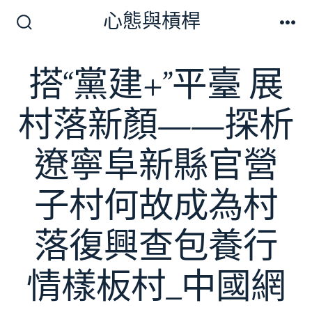
跳
心態與槓桿
至
搜
選
尋
單
主
切
搭“黨建+”平臺 展
要
換
開
內
關
村落新顏——探析
容
遼寧阜新縣官營
子村何故成為村
落復興查包養行
情樣板村_中國網