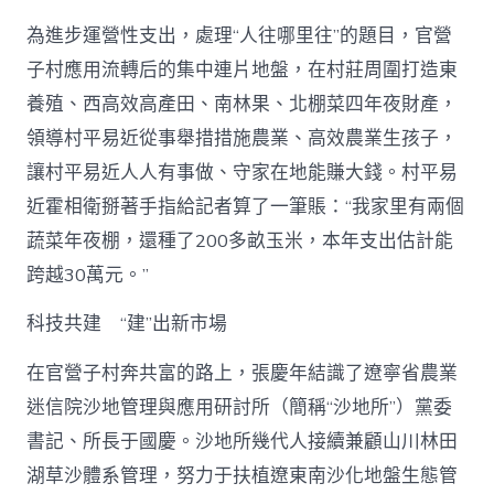
為進步運營性支出，處理“人往哪里往”的題目，官營
子村應用流轉后的集中連片地盤，在村莊周圍打造東
養殖、西高效高產田、南林果、北棚菜四年夜財產，
領導村平易近從事舉措措施農業、高效農業生孩子，
讓村平易近人人有事做、守家在地能賺大錢。村平易
近霍相衛掰著手指給記者算了一筆賬：“我家里有兩個
蔬菜年夜棚，還種了200多畝玉米，本年支出估計能
跨越30萬元。”
科技共建 “建”出新市場
在官營子村奔共富的路上，張慶年結識了遼寧省農業
迷信院沙地管理與應用研討所（簡稱“沙地所”）黨委
書記、所長于國慶。沙地所幾代人接續兼顧山川林田
湖草沙體系管理，努力于扶植遼東南沙化地盤生態管