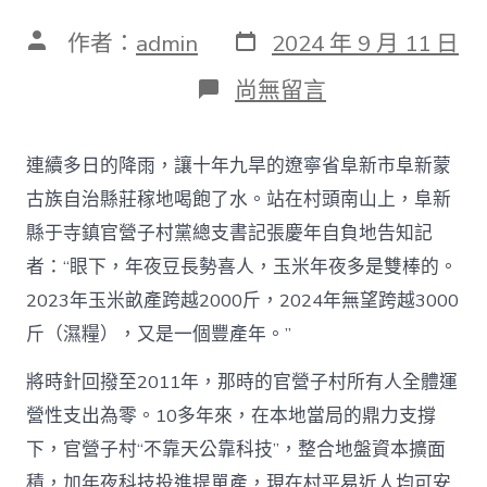
發
文
作者：
admin
2024 年 9 月 11 日
表
章
日
作
在
尚無留言
期
者
〈搭
“黨
建
連續多日的降雨，讓十年九旱的遼寧省阜新市阜新蒙
+”
平
古族自治縣莊稼地喝飽了水。站在村頭南山上，阜新
臺
縣于寺鎮官營子村黨總支書記張慶年自負地告知記
展
村
者：“眼下，年夜豆長勢喜人，玉米年夜多是雙棒的。
落
2023年玉米畝產跨越2000斤，2024年無望跨越3000
新
顏
斤（濕糧），又是一個豐產年。”
——
探
將時針回撥至2011年，那時的官營子村所有人全體運
析
遼
營性支出為零。10多年來，在本地當局的鼎力支撐
寧
下，官營子村“不靠天公靠科技”，整合地盤資本擴面
阜
新
積，加年夜科技投進提單產，現在村平易近人均可安