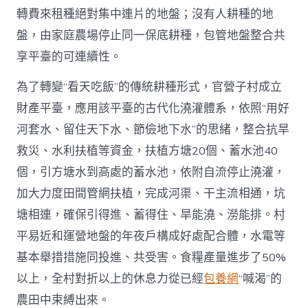
轉費來租種絕對集中連片的地盤；沒有人耕種的地
盤，由家庭農場停止同一保底耕種，包管地盤整合共
享平臺的可連續性。
為了轉變“看天吃飯”的傳統耕種形式，官營子村成立
財產平臺，應用該平臺的古代化澆灌體系，依照“用好
河套水、留住天下水、節儉地下水”的思緒，整合抗旱
救災、水利扶植等資金，扶植方塘20個、蓄水池40
個，引方塘水到高處的蓄水池，依附自流停止澆灌，
加大力度田間管網扶植，完成河渠、干主流相通，坑
塘相連，確保引得進、蓄得住、旱能澆、澇能排。村
平易近和運營地盤的年夜戶構成好處配合體，水電等
基本舉措措施同投進、共受害。食糧產量進步了50%
以上，全村對折以上的休息力從已經
包養網
“喊渴”的
農田中束縛出來。