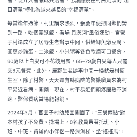
者，從介入者釀成共治者，也讓繚繞在村民氣頭的“題
目清單”轉化為越來越長的“幸福清單”。
每當逢年過節，村里講求熱烈，張慶年便把同鄉們請
到一路，吃個團聚飯、看場“跑黃河”風俗運動。官營
子村還成立了居野生老辦事中間，供給鯽魚燉豆腐、
圓蔥炒雞蛋、二米飯、小米粥等各色軟爛可口餐食，
80歲以上白叟可不花錢用餐，65~79歲白叟每人只需
交3元餐費。此外，居野生老辦事中間一樓就是村衛
生室，除了村醫，天天還有縣病院的醫護職員來為村
平易近看病、開藥。現在，村平易近們頭疼腦熱不消
跑，醫保看病當場能報銷。
2024年3月，官營子村幼兒園開園了，“三餐兩點”對
本村孩子不免費。操場上，8名教員帶著托班、小
班、中班、買辦的小伴侶一路滑滑梯、坐“搖搖馬”，