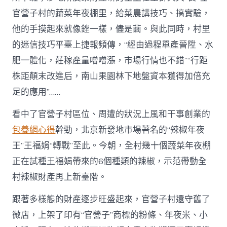
官營子村的蔬菜年夜棚里，給菜農講技巧、搞實驗，
他的手摸起來就像銼一樣，儘是繭。與此同時，村里
的迷信技巧平臺上捷報頻傳，“經由過程單產晉陞、水
肥一體化，莊稼產量噌噌漲，市場行情也不錯”“行距
株距顛末改進后，南山果園林下地盤資本獲得加倍充
足的應用”……
看中了官營子村區位、周遭的狀況上風和干事創業的
包養網心得
幹勁，北京新發地市場著名的“辣椒年夜
王”王福娟“轉戰”至此。今朝，全村幾十個蔬菜年夜棚
正在試種王福娟帶來的6個種類的辣椒，示范帶動全
村辣椒財產再上新臺階。
跟著多樣態的財產逐步旺盛起來，官營子村還守舊了
微店，上架了印有“官營子”商標的粉條、年夜米、小