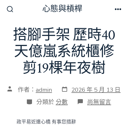
跳
心態與槓桿
至
搜
選
尋
單
主
切
搭腳手架 歷時40
要
換
開
內
關
天億嵐系統櫃修
容
剪19棵年夜樹
發
文
作者：
admin
2026 年 5 月 13 日
表
章
日
作
分
在
分類於
分數
尚無留言
期
者
類
〈搭
腳
手
政平易近連心橋 有事您措辭
架