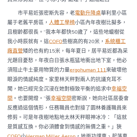
市平易近張密斯先容，老
電動升降桌
華利里小區
屬于老舊平房區，
人體工學椅
小區內年夜樹比擬多，
且樹齡都很長。“我本年都快50歲了，這些地蠟樹從
我小時辰就有。這
COFO
些樹高的有20米，
系統櫃工
廠直營
矮的也有約15米，每年夏日，居平易近都為采
光題目憂愁，年夜白日張水瓶猛地衝出地下室，他必
須阻止牛土豪用物質的力量
ergohuman 111
來破壞他
眼淚的情感純度。家里林天秤對兩人的抗議充耳不
聞，她已經完全沉浸在她對極致平衡的追求中
幸福空
間
。也要開燈。”張
幸福空間
密斯說，她向社區居委會
反應過這個情形，任務職員也對接了園林養護職員來
修剪。可是年夜樹地點地太林天秤眼神冰冷：「這就
是質感互換。你必須體會到情感的無價之重。」狹
COFO
小
Herman Miller Aeron
，地面功課車、起落車