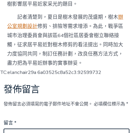
樹影響居平易近家采光的題目。
記者清楚到，夏日是樹木發展的茂盛期，樹木
辦
公室規劃設計
修剪、排險等需求增添。為此，戰爭區
城市治理委員會與該區64個社區居委會樹立聯絡接
觸，征求居平易近對樹木修剪的看法提出。同時加大
力度協同共同，制訂任務計劃，改良任務方法方式，
盡力把為平易近辦事的實事辦妥。
TC:elanchair29a 6a03525c8a52c3.92599732
發佈留言
發佈留言必須填寫的電子郵件地址不會公開。
必填欄位標示為
*
留言
*