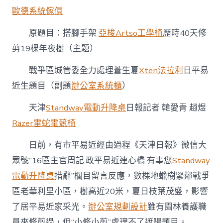
歷
歐德系統傢俱
時
40
天
原題目：搭腳手架
亞梭Artso工學椅
歷時40天修
億
剪19棵年夜樹（主題）
嵐
系
戰爭區城管委全力處理蒼生夏
Xten法拉利
日平易
統
櫃
近生題目（副題
辦公室系統櫃
）
修
剪
天津
Standway電動升降桌
日報記者 韓愛青 趙煜
19
棵
Razer雷蛇電競椅
年
夜
日前，有市平易近經由過程《天津日報》微信大
樹〉
眾號“16區主官周記·政平易近連心橋 有事您
Standway
中
電動升降桌
措辭”欄目留言反應，數棵地蠟樹緊鄰戰爭
區老華利里小區，樹高近20米，夏日枝葉茂盛，影響
了居平易近家采光。
辦公室規劃設計
雖有園林養護職
員來修剪過，但“小修小剪”處理不了遮陽題目。