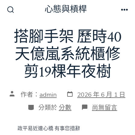
跳
心態與槓桿
至
搜
選
尋
單
主
切
搭腳手架 歷時40
要
換
開
內
關
天億嵐系統櫃修
容
剪19棵年夜樹
發
文
作者：
admin
2026 年 6 月 1 日
表
章
日
作
分
在
分類於
分數
尚無留言
期
者
類
〈搭
腳
手
政平易近連心橋 有事您措辭
架