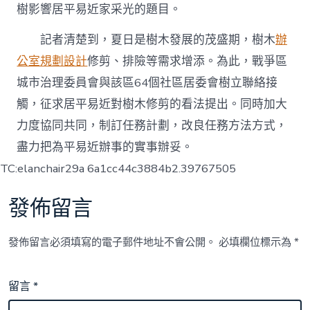
樹影響居平易近家采光的題目。
記者清楚到，夏日是樹木發展的茂盛期，樹木
辦
公室規劃設計
修剪、排險等需求增添。為此，戰爭區
城市治理委員會與該區64個社區居委會樹立聯絡接
觸，征求居平易近對樹木修剪的看法提出。同時加大
力度協同共同，制訂任務計劃，改良任務方法方式，
盡力把為平易近辦事的實事辦妥。
TC:elanchair29a 6a1cc44c3884b2.39767505
發佈留言
發佈留言必須填寫的電子郵件地址不會公開。
必填欄位標示為
*
留言
*