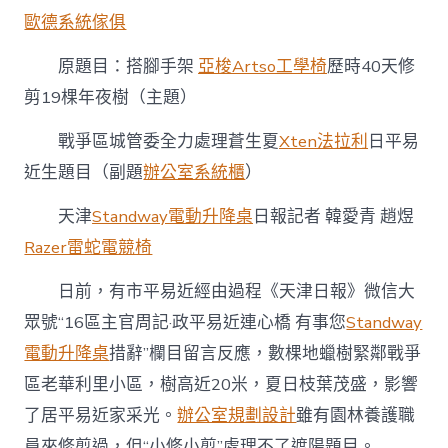
歷
歐德系統傢俱
時
40
天
原題目：搭腳手架
亞梭Artso工學椅
歷時40天修
億
剪19棵年夜樹（主題）
嵐
系
戰爭區城管委全力處理蒼生夏
Xten法拉利
日平易
統
櫃
近生題目（副題
辦公室系統櫃
）
修
剪
天津
Standway電動升降桌
日報記者 韓愛青 趙煜
19
棵
Razer雷蛇電競椅
年
夜
日前，有市平易近經由過程《天津日報》微信大
樹〉
眾號“16區主官周記·政平易近連心橋 有事您
Standway
中
電動升降桌
措辭”欄目留言反應，數棵地蠟樹緊鄰戰爭
區老華利里小區，樹高近20米，夏日枝葉茂盛，影響
了居平易近家采光。
辦公室規劃設計
雖有園林養護職
員來修剪過，但“小修小剪”處理不了遮陽題目。