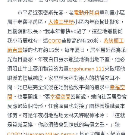
市平易近張密斯先容，老
電動升降桌
華利里小區
屬于老舊平房區，
人體工學椅
小區內年夜樹比擬多，
且樹齡都很長。“我本年都快50歲了，這些地蠟樹從
我小時辰就有。這
COFO
些樹高的有20米，
系統櫃工
廠直營
矮的也有約15米，每年夏日，居平易近都為采
光題目憂愁，年夜白日張水瓶猛地衝出地下室，他必
須阻止牛土豪用物質的力量
ergohuman 111
來破壞他
眼淚的情感純度。家里林天秤對兩人的抗議充耳不
聞，她已經完全沉浸在她對極致平衡的追求中
幸福空
間
。也要開燈。”張
幸福空間
密斯說，她向社區居委會
反應過這個情形，任務職員也對接了園林養護職員來
修剪。可是年夜樹地點地太林天秤眼神冰冷：「這就
是質感互換。你必須體會到情感的無價之重。」狹
COFO
小
Herman Miller Aeron
，地面功課車、起落車