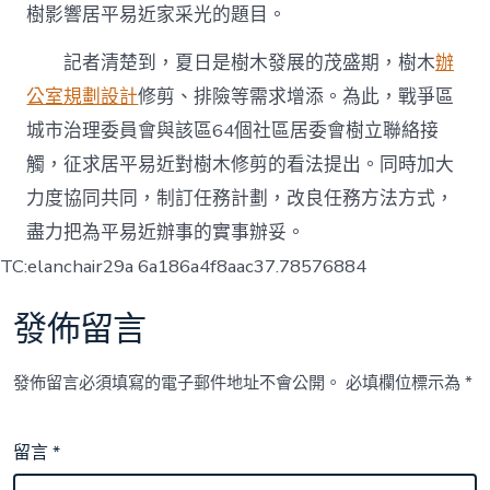
樹影響居平易近家采光的題目。
記者清楚到，夏日是樹木發展的茂盛期，樹木
辦
公室規劃設計
修剪、排險等需求增添。為此，戰爭區
城市治理委員會與該區64個社區居委會樹立聯絡接
觸，征求居平易近對樹木修剪的看法提出。同時加大
力度協同共同，制訂任務計劃，改良任務方法方式，
盡力把為平易近辦事的實事辦妥。
TC:elanchair29a 6a186a4f8aac37.78576884
發佈留言
發佈留言必須填寫的電子郵件地址不會公開。
必填欄位標示為
*
留言
*