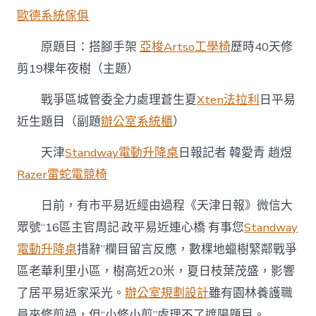
歷
歐德系統傢俱
時
40
天
原題目：搭腳手架
亞梭Artso工學椅
歷時40天修
億
剪19棵年夜樹（主題）
嵐
系
戰爭區城管委全力處理蒼生夏
Xten法拉利
日平易
統
櫃
近生題目（副題
辦公室系統櫃
）
修
剪
天津
Standway電動升降桌
日報記者 韓愛青 趙煜
19
棵
Razer雷蛇電競椅
年
夜
日前，有市平易近經由過程《天津日報》微信大
樹〉
眾號“16區主官周記·政平易近連心橋 有事您
Standway
中
電動升降桌
措辭”欄目留言反應，數棵地蠟樹緊鄰戰爭
區老華利里小區，樹高近20米，夏日枝葉茂盛，影響
了居平易近家采光。
辦公室規劃設計
雖有園林養護職
員來修剪過，但“小修小剪”處理不了遮陽題目。