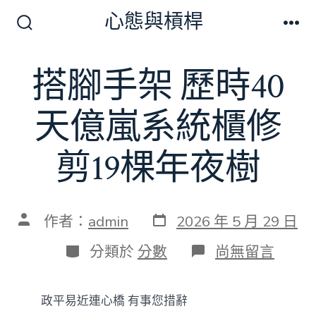
跳
心態與槓桿
至
搜
選
尋
單
主
切
搭腳手架 歷時40
要
換
開
內
關
天億嵐系統櫃修
容
剪19棵年夜樹
發
文
作者：
admin
2026 年 5 月 29 日
表
章
日
作
分
在
分類於
分數
尚無留言
期
者
類
〈搭
腳
手
政平易近連心橋 有事您措辭
架