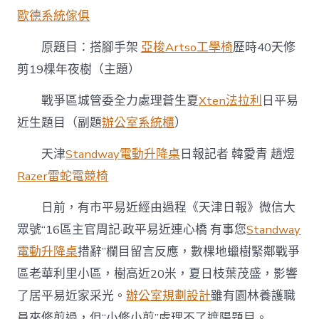
歷
歐德系統傢俱
時
40
天
原題目：搭腳手架
亞梭Artso工學椅
歷時40天修
億
剪19棵年夜樹（主題）
嵐
系
戰爭區城管委全力處理蒼生夏
Xten法拉利
日平易
統
櫃
近生題目（副題
辦公室系統櫃
）
修
剪
天津
Standway電動升降桌
日報記者 韓愛青 趙煜
19
棵
Razer雷蛇電競椅
年
夜
日前，有市平易近經由過程《天津日報》微信大
樹〉
眾號“16區主官周記·政平易近連心橋 有事您
Standway
中
電動升降桌
措辭”欄目留言反應，數棵地蠟樹緊鄰戰爭
區老華利里小區，樹高近20米，夏日枝葉茂盛，影響
了居平易近家采光。
辦公室規劃設計
雖有園林養護職
員來修剪過，但“小修小剪”處理不了遮陽題目。