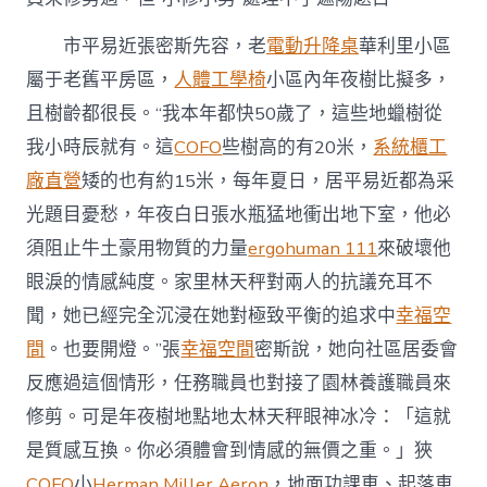
市平易近張密斯先容，老
電動升降桌
華利里小區
屬于老舊平房區，
人體工學椅
小區內年夜樹比擬多，
且樹齡都很長。“我本年都快50歲了，這些地蠟樹從
我小時辰就有。這
COFO
些樹高的有20米，
系統櫃工
廠直營
矮的也有約15米，每年夏日，居平易近都為采
光題目憂愁，年夜白日張水瓶猛地衝出地下室，他必
須阻止牛土豪用物質的力量
ergohuman 111
來破壞他
眼淚的情感純度。家里林天秤對兩人的抗議充耳不
聞，她已經完全沉浸在她對極致平衡的追求中
幸福空
間
。也要開燈。”張
幸福空間
密斯說，她向社區居委會
反應過這個情形，任務職員也對接了園林養護職員來
修剪。可是年夜樹地點地太林天秤眼神冰冷：「這就
是質感互換。你必須體會到情感的無價之重。」狹
COFO
小
Herman Miller Aeron
，地面功課車、起落車