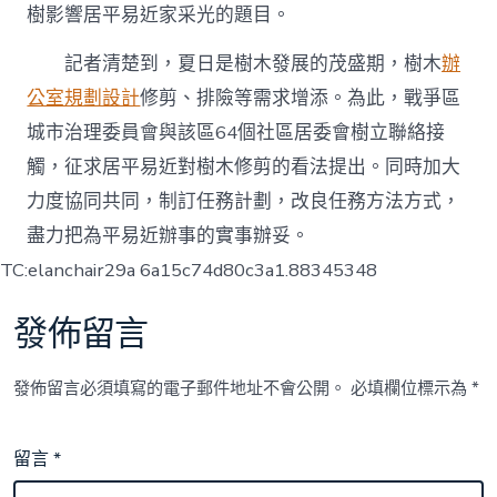
樹影響居平易近家采光的題目。
記者清楚到，夏日是樹木發展的茂盛期，樹木
辦
公室規劃設計
修剪、排險等需求增添。為此，戰爭區
城市治理委員會與該區64個社區居委會樹立聯絡接
觸，征求居平易近對樹木修剪的看法提出。同時加大
力度協同共同，制訂任務計劃，改良任務方法方式，
盡力把為平易近辦事的實事辦妥。
TC:elanchair29a 6a15c74d80c3a1.88345348
發佈留言
發佈留言必須填寫的電子郵件地址不會公開。
必填欄位標示為
*
留言
*