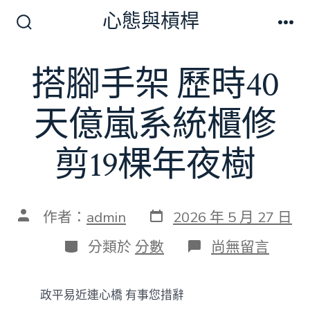
跳
心態與槓桿
至
搜
選
尋
單
主
切
搭腳手架 歷時40
要
換
開
內
關
天億嵐系統櫃修
容
剪19棵年夜樹
發
文
作者：
admin
2026 年 5 月 27 日
表
章
日
作
分
在
分類於
分數
尚無留言
期
者
類
〈搭
腳
手
政平易近連心橋 有事您措辭
架