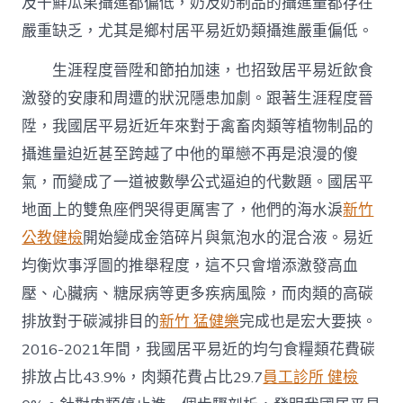
及干鮮瓜果攝進都偏低，奶及奶制品的攝進量都存在
嚴重缺乏，尤其是鄉村居平易近奶類攝進嚴重偏低。
生涯程度晉陞和節拍加速，也招致居平易近飲食
激發的安康和周遭的狀況隱患加劇。跟著生涯程度晉
陞，我國居平易近近年來對于禽畜肉類等植物制品的
攝進量迫近甚至跨越了中他的單戀不再是浪漫的傻
氣，而變成了一道被數學公式逼迫的代數題。國居平
地面上的雙魚座們哭得更厲害了，他們的海水淚
新竹
公教健檢
開始變成金箔碎片與氣泡水的混合液。易近
均衡炊事浮圖的推舉程度，這不只會增添激發高血
壓、心臟病、糖尿病等更多疾病風險，而肉類的高碳
排放對于碳減排目的
新竹 猛健樂
完成也是宏大要挾。
2016-2021年間，我國居平易近的均勻食糧類花費碳
排放占比43.9%，肉類花費占比29.7
員工診所 健檢