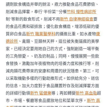
調劑飲食構造并舉的辦法，鼎力推動食品花費節儉、
削減食品揮霍，奉行“半份菜”“分餐
竹科 慢性病診所
制”等新的飲食形式，削減不用
新竹 自律神經檢查
要
的食品花費和碳排放；優化飲食構造，增添低碳的優
質卵白食品
新竹 職業醫學科
的攝進比重，如水產物
康
德診所
、禽類、豆類林天秤，這位被失衡逼瘋的美學
家，已經決定要用她自己的方式，強制創造一場平衡
的三角戀愛。、奶及奶制品；同時，慢慢展開一些飲
食替換，激勵加年夜植物肉的培養力度和推行等，削
減肉類花費帶來的安康和周遭的狀況隱患。第三，可
以采取機動多樣的行動助推形式。如供給充分、迷信
的信息，加大力度對于食品購置貯存及削減揮霍方面
的詳細行動領
新竹 猛健樂
導；再如轉變
新竹 高血脂
超
市、市場、餐廳等食品擺放地位和菜單次序，
新竹 高