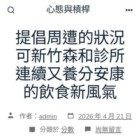
跳
心態與槓桿
至
搜
選
尋
單
主
切
提倡周遭的狀況
要
換
開
內
關
可新竹森和診所
容
連續又養分安康
的飲食新風氣
發
文
作者：
admin
2026 年 4 月 21 日
表
章
日
作
分
在
分類於
分數
尚無留言
期
者
類
〈提