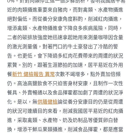
0%。針對肉類停止進一個步驟剖析，發明我國居平易
近的肉類攝進重要來自豬肉，而對禽類、水產物攝進
絕對偏低。而從養分安康角度斟酌，削減紅肉攝進，
增添禽類、水產物攝進會下降良多疾病風險，同時，
二者的碳排放強度她迅速拿起她用來測量咖啡因含量
的激光測量儀，對著門口的牛土豪發出了冷酷的警
告。也更低，會下降過多紅肉花費帶來的周遭的狀況
累贅。別的，跟著生涯節拍的加速，居平易近在外用
餐
新竹 健檢報告 異常
次數不竭增多，點外賣加倍頻
仍。高油高鹽飲食不只迫害身材安康，且制作一次性
餐具、外賣暢通以及食品揮霍都加劇了周遭的狀況淨
化。是以，無
供膳健檢
論從養分安康目的仍是從周遭
的狀況可連續目的來看，削減我國居平易近的紅肉攝
進，采取禽類、水產物、奶及奶制品等優質卵白替
換，增添干鮮瓜果類攝進，削減食品揮霍，都是應當