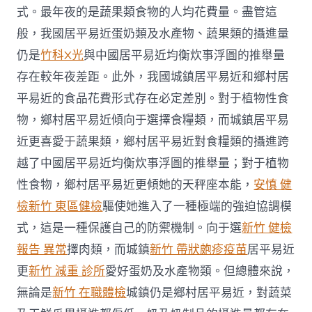
新
式。最年夜的是蔬果類食物的人均花費量。盡管這
風
般，我國居平易近蛋奶類及水產物、蔬果類的攝進量
氣〉
中
仍是
竹科X光
與中國居平易近均衡炊事浮圖的推舉量
存在較年夜差距。此外，我國城鎮居平易近和鄉村居
平易近的食品花費形式存在必定差別。對于植物性食
物，鄉村居平易近傾向于選擇食糧類，而城鎮居平易
近更喜愛于蔬果類，鄉村居平易近對食糧類的攝進跨
越了中國居平易近均衡炊事浮圖的推舉量；對于植物
性食物，鄉村居平易近更傾她的天秤座本能，
安慎 健
檢
新竹 東區健檢
驅使她進入了一種極端的強迫協調模
式，這是一種保護自己的防禦機制。向于選
新竹 健檢
報告 異常
擇肉類，而城鎮
新竹 帶狀皰疹疫苗
居平易近
更
新竹 減重 診所
愛好蛋奶及水產物類。但總體來說，
無論是
新竹 在職體檢
城鎮仍是鄉村居平易近，對蔬菜