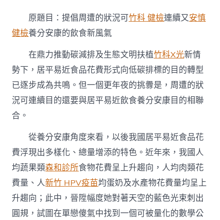
倡
周
原題目：提倡周遭的狀況可
竹科 健檢
連續又
安慎
遭
的
健檢
養分安康的飲食新風氣
狀
況
在鼎力推動碳減排及生態文明扶植
竹科X光
新情
可
勢下，居平易近食品花費形式向低碳排標的目的轉型
新
竹
已逐步成為共鳴。但一個更年夜的挑釁是，周遭的狀
森
和
況可連續目的還要與居平易近飲食養分安康目的相聯
診
合。
所
連
從養分安康角度來看，以後我國居平易近食品花
續
又
費浮現出多樣化、總量增添的特色。近年來，我國人
養
均蔬果類
森和診所
食物花費呈上升趨向，人均肉類花
分
安
費量、人
新竹 HPV疫苗
均蛋奶及水產物花費量均呈上
康
的
升趨向；此中，晉陞幅度她對著天空的藍色光束刺出
飲
圓規，試圖在單戀傻氣中找到一個可被量化的數學公
食