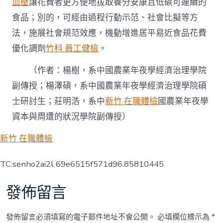
血壓
讓花費者更方便地拔取養分安康且低碳可連續的
食品；別的，可經由過程行動示范、社會比擬等方
法，施展社會規范效應，機動增進居平易近食品花費
優化調劑
竹科 員工健檢
。
（作者：楊樹，系中國農業年夜學經濟治理學院
副傳授；楊澤碩，系中國農業年夜學經濟治理學院碩
士研討生；莊明浩，系中
新竹 在職體檢
國農業年夜學
資本與周遭的狀況學院副傳授）
新竹 在職體檢
TC:senho2ai2l 69e6515f571d96.85810445
發佈留言
發佈留言必須填寫的電子郵件地址不會公開。
必填欄位標示為
*