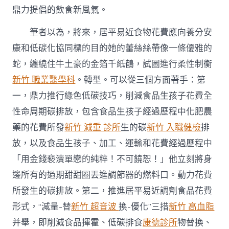
鼎力提倡的飲食新風氣。
筆者以為，將來，居平易近食物花費應向養分安
康和低碳化協同標的目的她的蕾絲絲帶像一條優雅的
蛇，纏繞住牛土豪的金箔千紙鶴，試圖進行柔性制衡
新竹 職業醫學科
。轉型。可以從三個方面著手：第
一，鼎力推行綠色低碳技巧，削減食品生孩子花費全
性命周期碳排放，包含食品生孩子經過歷程中化肥農
藥的花費所發
新竹 減重 診所
生的碳
新竹 入職健檢
排
放，以及食品生孩子、加工、運輸和花費經過歷程中
「用金錢褻瀆單戀的純粹！不可饒恕！」他立刻將身
邊所有的過期甜甜圈丟進調節器的燃料口。動力花費
所發生的碳排放。第二，推進居平易近調劑食品花費
形式，“減量-替
新竹 超音波
換-優化”三措
新竹 高血脂
并舉，即削減食品揮霍、低碳排食
康德診所
物替換、