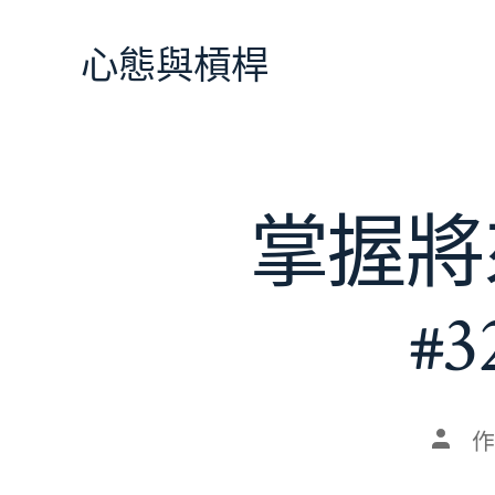
跳
至
心態與槓桿
主
要
內
容
掌握將
#
文
作
章
作