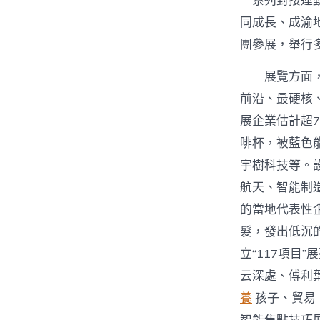
一系列對接運
同成長、成渝
團參展，舉行
展覽方面
前沿、最硬核
展企業估計超7
啡杯，被藍色
宇樹科技等。
航天、智能制造
的當地代表性
髮，發出低沉
立“117項目
云深處、傅利葉
養
孩子、貿易