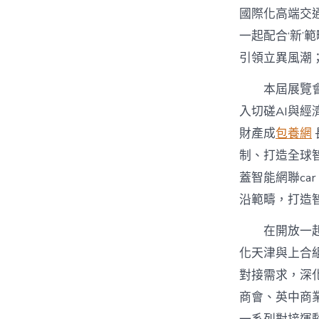
國際化高端交
一起配合‘新’
引領立異風潮；
本屆展覽
入切磋AI與
財產成
包養網
制、打造全球
蓋智能網聯ca
沿範疇，打造智
在開放一
化天津與上合
對接需求，深
商會、英中商