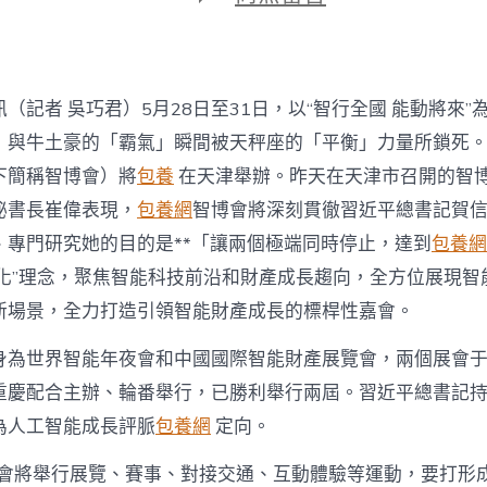
期
〈掌
握
將
來
新
（記者 吳巧君）5月28日至31日，以“智行全國 能動將來”為
趨
向
」與牛土豪的「霸氣」瞬間被天秤座的「平衡」力量所鎖死。
&
下簡稱智博會）將
包養
在天津舉辦。昨天在
天津
市召開的智
台
包
秘書長崔偉表現，
包養網
智博會將深刻貫徹習近平總書記賀信
養
、專門研究她的目的是**「讓兩個極端同時停止，達到
包養網
價
格
化”理念，聚焦智能科技前沿和財產成長趨向，全方位展現智
#32;
新場景，全力打造引領智能財產成長的標桿性嘉會。
積
儲
身為世界智能年夜會和中國國際智能財產展覽會，兩個展會于2
成
長
重慶配合主辦、輪番舉行，已勝利舉行兩屆。習近平總書記
新
動
為人工智能成長評脈
包養網
定向。
能〉
中
覽會將舉行展覽、賽事、對接交通、互動體驗等運動，要打形