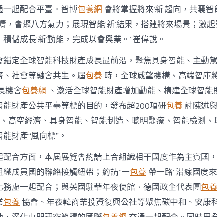
通一起配合平臺。智博
包養網
會將掌握將來‘新’趨向，共襄
範疇，會聚八方氣力；展現智能‘新’結果，搭建將來場景；激起賽
積儲成長‘新’動能，完成以會興業。”崔偉說。
會錨定全球智能科技財產成長最前沿，聚焦具身智能、主動
經濟、社會等融會共生。屆
包養
時，全球威望機構、高端智庫
長機會
包養網
、激活全球智能財產增加動能、構建全球智能
智能財產公共平臺等標的目的，發布超200項研
包養
討陳述與
r 、高空經濟、具身智能、智能制造、聰明醫療、智能檢測、
能財產“風向標”。
起配合方面，本屆展覽會約請上合組織相干國度作為主賓國
組織成員國的聯絡接觸紐帶；約請“一
包養
帶一路”沿線國度
化務虛一起配合；與英國駐華年夜使館、德國政企代表團
包
業
包養
協會、年夜韓商業投資復興公社等聚焦碳中和、安康