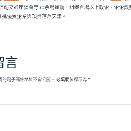
企信創交通座談會等30余場運動，組織百場以上政企、企企談
推進優質企業與項目落戶天津。
留言
寫的電子郵件地址不會公開。
必填欄位標示為
*