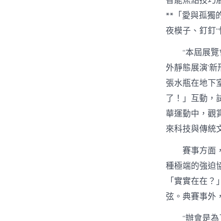
智能焦點技巧
**「愛與孤獨
夜模子、釘釘“
“本屆展覽
外靜態展演’
張水瓶在地下
了！」互動，試
華運動中，觀
來科技與傳統
賽事方面
種極端的強迫
「實實在在？
弦。典賽事外
“辦會是為