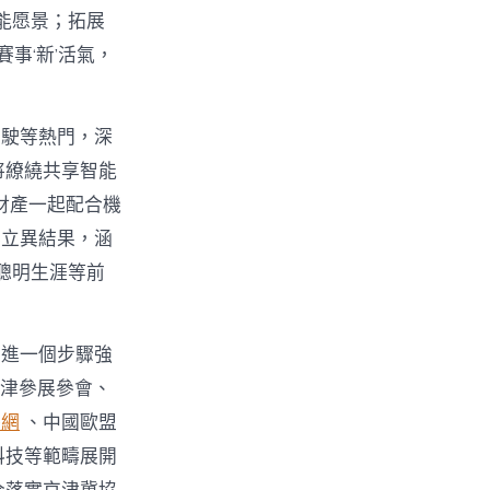
智能愿景；拓展
事‘新’活氣，
駕駛等熱門，深
將繚繞共享智能
財產一起配合機
立異結果，涵
聰明生涯等前
，進一個步驟強
來津參展參會、
養網
、中國歐盟
科技等範疇展開