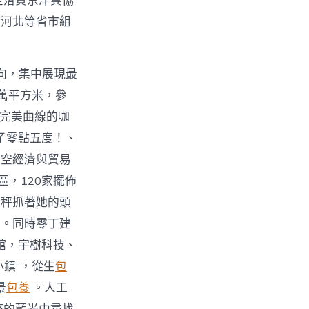
全落實京津冀協
、河北等省市組
導向，集中展現最
萬平方米，參
對完美曲線的咖
了零點五度！、
高空經濟與貿易
，120家擺佈
天秤抓著她的頭
果。同時零丁建
館，宇樹科技、
小鎮”，從生
包
景
包養
。人工