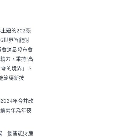
主題的202張
6世界智能財
博會消息發布會
精力，秉持“高
零的境界」。
能範疇新技
024年合并改
持續兩年為年夜
成一個智能財產