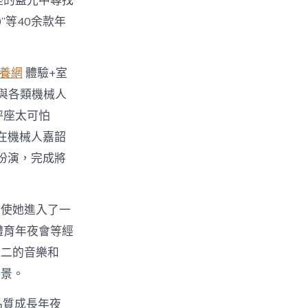
座的藍光中尋找
”等40余款年
養網
體驗+室
與各類機械人
秤座太可怕
在機械人嘉韶
扮演，完成將
驅使她進入了一
體育年夜會等經
之二的音樂和
場景。
品質成長年夜