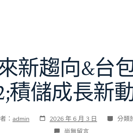
來新趨向&台
32;積儲成長新
發
分
者：
admin
2026 年 6 月 3 日
分類
表
類
日
在
尚無留言