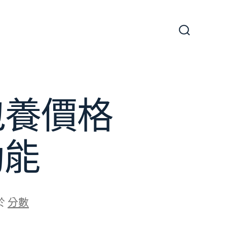
搜
尋
切
換
開
關
包養價格
動能
於
分數