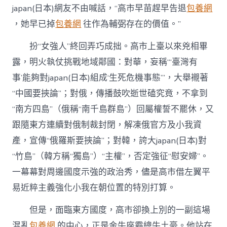
japan(日本)網友不由喊話，“高市早苗趕早告退
包養網
，她早已掉
包養網
往作為輔弼存在的價值。”
扮“女強人”終回弄巧成拙。高市上臺以來兇相畢
露，明火執仗挑戰地域鄰國：對華，妄稱“‘臺灣有
事’能夠對japan(日本)組成‘生死危機事態’”，大舉襯著
“中國要挾論”；對俄，傳播鼓吹逝世磕究竟，不拿到
“南方四島”（俄稱“南千島群島”）回屬權誓不罷休，又
跟隨東方連續對俄制裁封閉，解凍俄官方及小我資
產，宣傳“俄羅斯要挾論”；對韓，誇大japan(日本)對
“竹島”（韓方稱“獨島”）“主權”，否定強征“慰安婦”。
一幕幕對周邊國度示強的政治秀，儘是高市借左翼平
易近粹主義強化小我在朝位置的特別打算。
但是，面臨東方國度，高市卻換上別的一副這場
混亂
包養網
的中心，正是金牛座霸總牛土豪。他站在