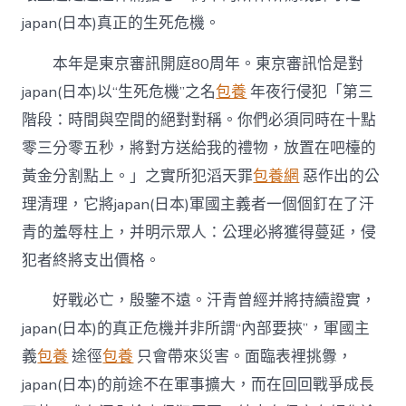
japan(日本)真正的生死危機。
本年是東京審訊開庭80周年。東京審訊恰是對
japan(日本)以“生死危機”之名
包養
年夜行侵犯「第三
階段：時間與空間的絕對對稱。你們必須同時在十點
零三分零五秒，將對方送給我的禮物，放置在吧檯的
黃金分割點上。」之實所犯滔天罪
包養網
惡作出的公
理清理，它將japan(日本)軍國主義者一個個釘在了汗
青的羞辱柱上，并明示眾人：公理必將獲得蔓延，侵
犯者終將支出價格。
好戰必亡，殷鑒不遠。汗青曾經并將持續證實，
japan(日本)的真正危機并非所謂“內部要挾”，軍國主
義
包養
途徑
包養
只會帶來災害。面臨表裡挑釁，
japan(日本)的前途不在軍事擴大，而在回回戰爭成長