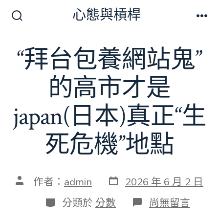
跳
心態與槓桿
至
搜
選
尋
單
主
切
“拜台包養網站鬼”
要
換
開
內
關
的高市才是
容
japan(日本)真正“生
死危機”地點
發
文
作者：
admin
2026 年 6 月 2 日
表
章
日
作
分
在
分類於
分數
尚無留言
期
者
類
〈“拜