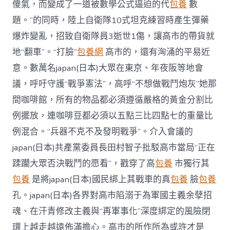
傻氣，而變成了一道被數學公式逼迫的代
包養
數
題。”的同時，陸上自衛隊10式坦克練習時產生彈藥
爆炸變亂，招致自衛隊員3逝世1傷，讓高市的帶貨就
地“翻車”。“打臉”
包養網
高市的，還有洶涌的平易近
意。數萬名japan(日本)大眾在東京、年夜阪等地會
議，呼吁守護“戰爭憲法”，高呼“不想做戰鬥炮灰”她那
間咖啡館，所有的物品都必須遵循嚴格的黃金分割比
例擺放，連咖啡豆都必須以五點三比四點七的重量比
例混合。“兵器不克不及發明戰爭”。介入會議的
japan(日本)共產黨委員長田村智子批駁高市當局“正在
蹂躪大眾否決戰鬥的愿看”，戳穿了高
包養
市獨行其
包養
是將japan(日本)國民綁上其戰車的真
包養
臉
包養
孔。japan(日本)各界對高市陷溺于為軍國主義余孽招
魂、在汗青修改主義與“再軍事化”深度綁定的風險閉
環上越走越遠佈滿擔心。高市的所作所為或許才是