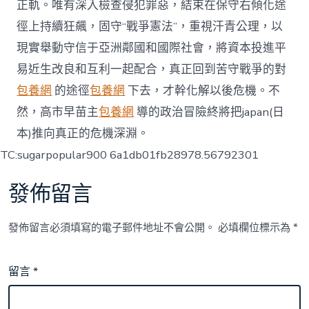
正軌。唯有深入檢查侵犯罪惡，結束在保守右傾化途
徑上持續狂飆，固守“戰爭憲法”，重視汗青公理，以
現實舉動守信于亞洲鄰國和國際社會，將資本投進平
易近生改良和互利一起配合，真正回到苦守戰爭的對
包養網
的途徑
包養網
下去，才幹化解以後危機。不
然，高市早苗主
包養網
導的政治冒險終將把japan(日
本)推向真正的危機深淵。
TC:sugarpopular900 6a1db01fb28978.56792301
發佈留言
發佈留言必須填寫的電子郵件地址不會公開。
必填欄位標示為
*
留言
*