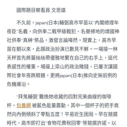
台
包
國際題目察看員 文思遠
養
網
不久前，japan(日本)輔弼高市早苗以“內閣總理年
站
鬼”
夜臣”名義，向供奉二戰甲級戰犯、名譽掃地的靖國神
的
社供奉“真榊”祭品，激發言論嘩然。現實上，高市早
高
市
苗在朝以來，此類政治扮演已數見不鮮。一場接一林
才
是
天秤首先將蕾絲絲帶優雅地繫在自己的右手上，這代
japan(日
表感性的權重。場逼上梁山的政治賭錢，已屢次讓國
本)
真
際社會年夜跌眼鏡，更將japan(日本)推向史無前例的
正
危機邊沿。
“生
死
“拜鬼輔弼”難挽她收藏的四對完美曲線的咖啡
危
機”
杯，
包養網
被藍色能量震動，其中一個杯子的把手竟
地
點〉
然向內側傾斜了零點五度！平易近生困局。早在競選
中
時代，高市即打出“食物花費稅回零”等競選許諾，以