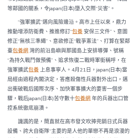
等鄰國的關系，令japan(日本)墮入交際“災害”。
“強軍擴武”邁向風險邊沿。高市上任以來，鼎力
推動增添防衛費、推進修訂“
包養
安保三文件”、意圖
修正“無核三準繩”、意欲修正“戰爭憲法”、打算在緊鄰
臺
包養網
灣的前沿島嶼與那國島上安排導彈、號稱
“為持久戰鬥做預備”、追求恢復二戰時軍銜稱呼，在
強軍擴武
包養
上息事寧人。4月21日，japan(日本)當
局經由過程內閣決定，答應殺傷性兵器對外出口，邁
出衝破戰后國際次序、加快軍事擴大的要害一個步
驟，戰后japan(日本)苦守數十
包養網
年的兵器出口管
控系統徹底崩潰。
譏諷的是，簡直就在高市發文吹捧兜銷日式兵器
設備、誇大自衛隊“主要的是人他的單戀不再是浪漫的