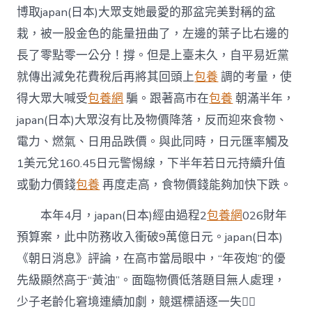
博取japan(日本)大眾支她最愛的那盆完美對稱的盆
栽，被一股金色的能量扭曲了，左邊的葉子比右邊的
長了零點零一公分！撐。但是上臺未久，自平易近黨
就傳出減免花費稅后再將其回頭上
包養
調的考量，使
得大眾大喊受
包養網
騙。跟著高市在
包養
朝滿半年，
japan(日本)大眾沒有比及物價降落，反而迎來食物、
電力、燃氣、日用品跌價。與此同時，日元匯率觸及
1美元兌160.45日元警惕線，下半年若日元持續升值
或動力價錢
包養
再度走高，食物價錢能夠加快下跌。
本年4月，japan(日本)經由過程2
包養網
026財年
預算案，此中防務收入衝破9萬億日元。japan(日本)
《朝日消息》評論，在高市當局眼中，“年夜炮”的優
先級顯然高于“黃油”。面臨物價低落題目無人處理，
少子老齡化窘境連續加劇，競選標語逐一失，