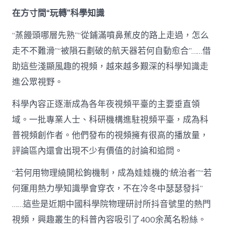
網
在方寸間“玩轉”科學知識
助
迷
“蒸饅頭哪層先熟”“從鋪滿噴鼻蕉皮的路上走過，怎么
信
常
走不不難滑”“被隕石劃破的航天器若何自動愈合”……借
識
助這些淺顯風趣的視頻，越來越多艱深的科學知識走
勝
利
進公眾視野。
“出
圈”
科學內容正逐漸成為各年夜視頻平臺的主要垂直領
_
中
域。一批專業人士、科研機構進駐視頻平臺，成為科
國
普視頻創作者。他們發布的視頻擁有很高的播放量，
網〉
中
評論區內還會出現不少有價值的討論和追問。
“若何用物理繞開松鉤機制，成為娃娃機的‘統治者’”“若
何運用熱力學知識學會穿衣，不在冷冬中瑟瑟發抖”
……這些是近期中國科學院物理研討所抖音號里的熱門
視頻，興趣叢生的科普內容吸引了400余萬名粉絲。