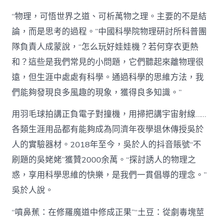
“物理，可悟世界之道、可析萬物之理。主要的不是結
論，而是思考的過程。”中國科學院物理研討所科普團
隊負責人成蒙說，“怎么玩好娃娃機？若何穿衣更熱
和？這些是我們常見的小問題，它們聽起來離物理很
遠，但生涯中處處有科學。通過科學的思維方法，我
們能夠發現良多風趣的現象，獲得良多知識。”
用羽毛球拍講正負電子對撞機，用掃把講宇宙射線……
各類生涯用品都有能夠成為同濟年夜學退休傳授吳於
人的實驗器材。2018年至今，吳於人的抖音賬號“不
刷題的吳姥姥”獲贊2000余萬。“探討誘人的物理之
惑，享用科學思維的快樂，是我們一貫倡導的理念。”
吳於人說。
“噴鼻蕉：在修羅魔道中修成正果”“土豆：從劇毒塊莖