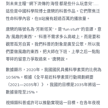
到未來主糧”“網下流傳的‘海怪’都是些什么玩意兒”……
這些是中國科學院博士唐騁的科普作品。它們聚焦泛
性命科學內容，在B站擁有超過百萬的播放量。
唐騁的賬號名為“芳斯塔芙”，是“fun stuff”的音譯，意
為“風趣的東西”。“科普不需求多么高峻上，而是要和
觀眾孤芳自賞。我們科普的對象是廣至公眾，所以我
們要做風趣的東西，把大師在下班、上學之后一點點
零碎的留意力爭取過來。”唐騁說。
數據顯示，2020年，我國國民具備科學素質的比例為
10.56%。根據《全平易近科學素質行動規劃綱要
（2021―2035年）》，我國的目標是2035年將這一
數據晉陞至25%。
視頻類科普或許可以推動實現這一目標。在各年夜視