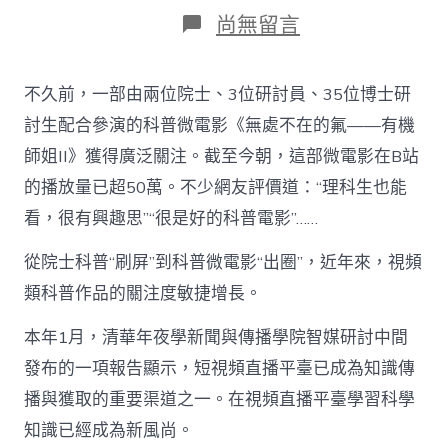
日
作
在
尚無留言
期
者
〈把
大
眾
不久前，一部由兩位院士、3位研討員、35位博士研
的
零
討生配合參演的科普微電影《無處不在的氟——有機
碎
師姐II》獲得廣泛關注。截至今朝，這部微電影在B站
留
意
的播放量已超50萬。不少網友評價道：“理科生也能
力
看，很有興趣思”“很是好的科普電影”……
爭
奪
過
從院士科普“刷屏”到科普微電影“出圈”，近年來，視頻
去
類科普作品的關注度敏捷增長。
——
科
本年1月，清華年夜學新聞與傳播學院智媒研討中間
普
錄
發布的一項報告顯示，短視頻直播平臺已成為知識傳
像
播與獲取的重要渠道之一。在視頻直播平臺學習科學
查
包
知識已經成為新風尚。
養