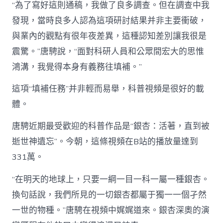
“為了寫好這則通稿，我做了良多調查。但在調查中我
發現，當時良多人認為這項研討結果并非主要衝破，
與業內的觀點有很年夜差異，這種認知差別讓我很是
震驚。”唐騁說，“面對科研人員和公眾間宏大的思惟
鴻溝，我覺得本身有義務往填補。”
這項“填補任務”并非輕而易舉，科普視頻是很好的載
體。
唐騁近期最受歡迎的科普作品是“銀杏：活著，直到被
逝世神遺忘”。今朝，這條視頻在B站的播放量達到
331萬。
“在明天的地球上，只要一綱一目一科一屬一種銀杏。
換句話說，我們所見的一切銀杏都屬于獨一一個孑然
一世的物種。”唐騁在視頻中娓娓道來。銀杏深奧的演