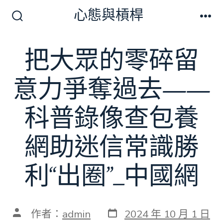
跳
心態與槓桿
至
搜
選
尋
單
主
切
把大眾的零碎留
要
換
開
內
關
意力爭奪過去——
容
科普錄像查包養
網助迷信常識勝
利“出圈”_中國網
發
文
作者：
admin
2024 年 10 月 1 日
表
章