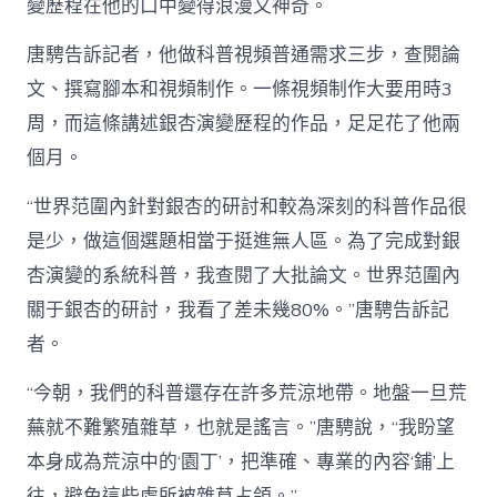
變歷程在他的口中變得浪漫又神奇。
唐騁告訴記者，他做科普視頻普通需求三步，查閱論
文、撰寫腳本和視頻制作。一條視頻制作大要用時3
周，而這條講述銀杏演變歷程的作品，足足花了他兩
個月。
“世界范圍內針對銀杏的研討和較為深刻的科普作品很
是少，做這個選題相當于挺進無人區。為了完成對銀
杏演變的系統科普，我查閱了大批論文。世界范圍內
關于銀杏的研討，我看了差未幾80%。”唐騁告訴記
者。
“今朝，我們的科普還存在許多荒涼地帶。地盤一旦荒
蕪就不難繁殖雜草，也就是謠言。”唐騁說，“我盼望
本身成為荒涼中的‘園丁’，把準確、專業的內容‘鋪’上
往，避免這些處所被雜草占領。”