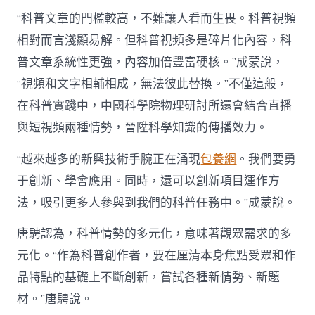
“科普文章的門檻較高，不難讓人看而生畏。科普視頻
相對而言淺顯易解。但科普視頻多是碎片化內容，科
普文章系統性更強，內容加倍豐富硬核。”成蒙說，
“視頻和文字相輔相成，無法彼此替換。”不僅這般，
在科普實踐中，中國科學院物理研討所還會結合直播
與短視頻兩種情勢，晉陞科學知識的傳播效力。
“越來越多的新興技術手腕正在涌現
包養網
。我們要勇
于創新、學會應用。同時，還可以創新項目運作方
法，吸引更多人參與到我們的科普任務中。”成蒙說。
唐騁認為，科普情勢的多元化，意味著觀眾需求的多
元化。“作為科普創作者，要在厘清本身焦點受眾和作
品特點的基礎上不斷創新，嘗試各種新情勢、新題
材。”唐騁說。