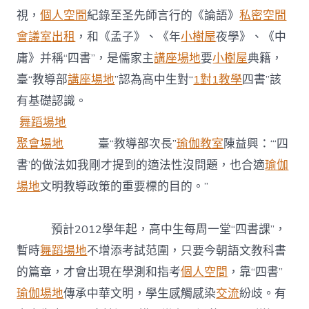
綱〉
視，
個人空間
紀錄至圣先師言行的《論語》
私密空間
中
會議室出租
，和《孟子》、《年
小樹屋
夜學》、《中
庸》并稱“四書”，是儒家主
講座場地
要
小樹屋
典籍，
臺“教導部
講座場地
”認為高中生對“
1對1教學
四書”該
有基礎認識。
舞蹈場地
聚會場地
臺“教導部次長”
瑜伽教室
陳益興：“‘四
書’的做法如我剛才提到的適法性沒問題，也合適
瑜伽
場地
文明教導政策的重要標的目的。”
預計2012學年起，高中生每周一堂“四書課”，
暫時
舞蹈場地
不增添考試范圍，只要今朝語文教科書
的篇章，才會出現在學測和指考
個人空間
，靠“四書”
瑜伽場地
傳承中華文明，學生感觸感染
交流
紛歧。有