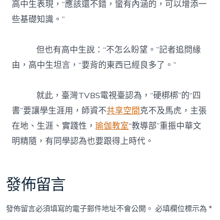
高中生表現，“應該還不錯，蠻有內涵的，可以增添一
些基礎知識。”
但也有高中生說：“不怎么盼望。”記者追問緣
由，高中生坦言，“要背的東西已經良多了。”
就此，臺灣TVBS電視臺認為，“硬梆梆”的“四
書”要讓學生涯用，師資不
共享空間
克不及馬虎，主張
在地、生涯、實踐性，
瑜伽教室
“教導部”重振中華文
明精隨，有同學認為也要跟得上時代。
發佈留言
發佈留言必須填寫的電子郵件地址不會公開。
必填欄位標示為
*