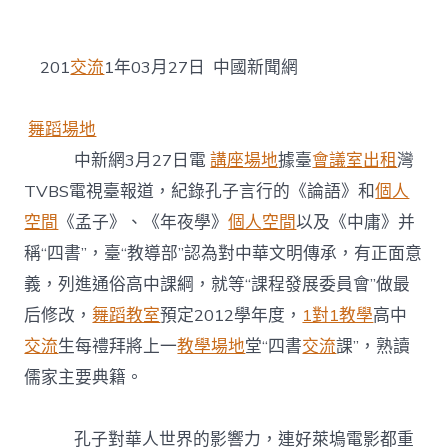
九
宮
格
聚
201
交流
1年03月27日 中國新聞網
會
【中
新
舞蹈場地
網】
中新網3月27日電
講座場地
據臺
會議室出租
灣
臺
灣
TVBS電視臺報道，紀錄孔子言行的《論語》和
個人
將
空間
《孟子》、《年夜學》
個人空間
以及《中庸》并
把
儒
稱“四書”，臺“教導部”認為對中華文明傳承，有正面意
家
四
義，列進通俗高中課綱，就等“課程發展委員會”做最
書
后修改，
舞蹈教室
預定2012學年度，
1對1教學
高中
列
進
交流
生每禮拜將上一
教學場地
堂“四書
交流
課”，熟讀
通
儒家主要典籍。
俗
高
中
孔子對華人世界的影響力，連好萊塢電影都重
課