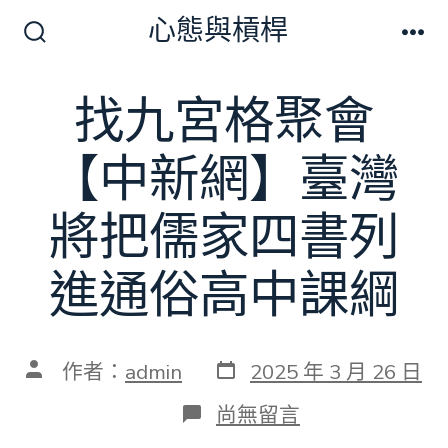
跳
心態與槓桿
至
搜
選
尋
單
主
切
找九宮格聚會
要
換
開
內
關
【中新網】臺灣
容
將把儒家四書列
進通俗高中課綱
發
文
作者：
admin
2025 年 3 月 26 日
表
章
日
作
在
尚無留言
期
者
〈找