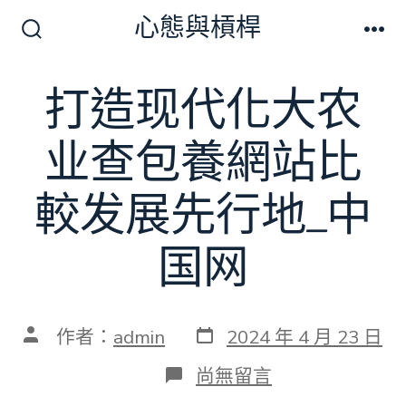
跳
心態與槓桿
至
搜
選
尋
單
主
切
打造现代化大农
要
換
開
內
關
业查包養網站比
容
較发展先行地_中
国网
發
文
作者：
admin
2024 年 4 月 23 日
表
章
日
作
在
尚無留言
期
者
〈打