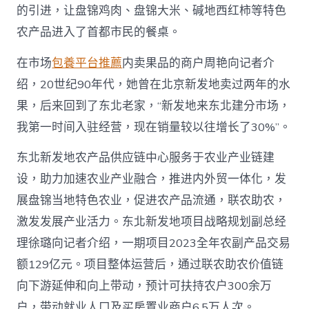
的引进，让盘锦鸡肉、盘锦大米、碱地西红柿等特色
农产品进入了首都市民的餐桌。
在市场
包養平台推薦
内卖果品的商户周艳向记者介
绍，20世纪90年代，她曾在北京新发地卖过两年的水
果，后来回到了东北老家，“新发地来东北建分市场，
我第一时间入驻经营，现在销量较以往增长了30%”。
东北新发地农产品供应链中心服务于农业产业链建
设，助力加速农业产业融合，推进内外贸一体化，发
展盘锦当地特色农业，促进农产品流通，联农助农，
激发发展产业活力。东北新发地项目战略规划副总经
理徐璐向记者介绍，一期项目2023全年农副产品交易
额129亿元。项目整体运营后，通过联农助农价值链
向下游延伸和向上带动，预计可扶持农户300余万
户，带动就业人口及买房置业商户6.5万人次。