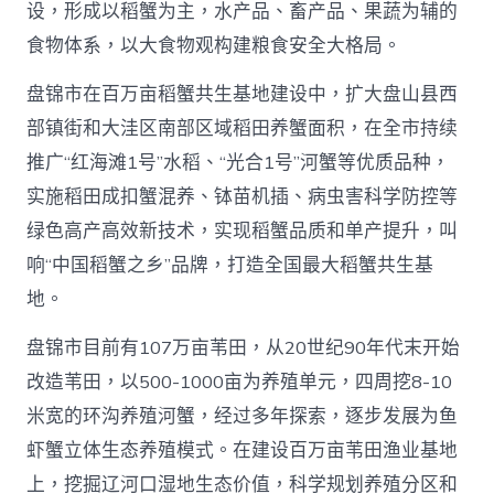
设，形成以稻蟹为主，水产品、畜产品、果蔬为辅的
食物体系，以大食物观构建粮食安全大格局。
盘锦市在百万亩稻蟹共生基地建设中，扩大盘山县西
部镇街和大洼区南部区域稻田养蟹面积，在全市持续
推广“红海滩1号”水稻、“光合1号”河蟹等优质品种，
实施稻田成扣蟹混养、钵苗机插、病虫害科学防控等
绿色高产高效新技术，实现稻蟹品质和单产提升，叫
响“中国稻蟹之乡”品牌，打造全国最大稻蟹共生基
地。
盘锦市目前有107万亩苇田，从20世纪90年代末开始
改造苇田，以500-1000亩为养殖单元，四周挖8-10
米宽的环沟养殖河蟹，经过多年探索，逐步发展为鱼
虾蟹立体生态养殖模式。在建设百万亩苇田渔业基地
上，挖掘辽河口湿地生态价值，科学规划养殖分区和