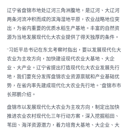
造
现
辽宁省盘锦市地处辽河三角洲腹地，是辽河、大辽河
代
化
两条河流冲积而成的滨海湿地平原，农业战略地位突
大
出，为省内重要的优质水稻生产基地。丰富的自然资
农
业
源为当地发展现代化大农业提供了得天独厚的条件。
查
包
“习近平总书记在东北考察时指出，要以发展现代化大
養
網
农业为主攻方向，加快建设现代农业大基地、大企
站
业、大产业。辽宁省提出打造现代化大农业发展先行
比
較
地，我们要充分发挥盘锦农业资源禀赋和产业基础优
发
势，在省内率先建成现代化大农业先行地。”盘锦市市
展
先
长邢鹏介绍。
行
地
盘锦市以发展现代化大农业为主攻方向，制定出加快
_
中
推进农业农村现代化三年行动方案，深入挖掘稻田、
国
苇田、海洋资源潜力，着力培育大基地、大企业、大
网〉