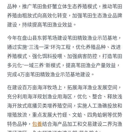
品种，推广苇田鱼虾蟹立体生态养殖模式，推动苇田
养殖由粗放式向高效化转变，加强苇田生态渔业品牌
建设，持续提高苇田渔业效益。
今年在盘山县东郭苇场建设苇田精致渔业示范基地，
通过实施“三浅一深”环沟工程，优化养殖品种、改进
养殖模式、强化饵料投喂、加强病害防控，打造苇田
多元化“一域三养”新模式，提高苇田渔业产量效益，
完成4万亩苇田精致渔业示范基地建设。
在建设百万亩海洋牧场上，拓展海洋渔业发展空间，
充分利用海洋规划渔业用海区，优化、整合、释放浅
海开放式底播贝类增养殖空间，实施人工渔礁投放和
增殖放流，重点发展大竹蛏、文蛤、四角蛤蜊等优势
特色品种，
包養
结合海产品加工和交易建设二界沟渔