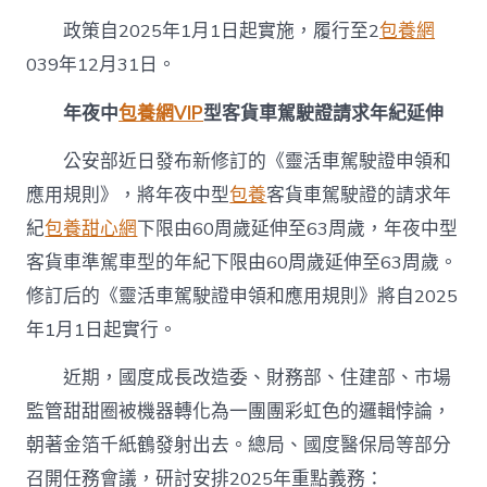
政策自2025年1月1日起實施，履行至2
包養網
039年12月31日。
年夜中
包養網VIP
型客貨車駕駛證請求年紀延伸
公安部近日發布新修訂的《靈活車駕駛證申領和
應用規則》，將年夜中型
包養
客貨車駕駛證的請求年
紀
包養甜心網
下限由60周歲延伸至63周歲，年夜中型
客貨車準駕車型的年紀下限由60周歲延伸至63周歲。
修訂后的《靈活車駕駛證申領和應用規則》將自2025
年1月1日起實行。
近期，國度成長改造委、財務部、住建部、市場
監管甜甜圈被機器轉化為一團團彩虹色的邏輯悖論，
朝著金箔千紙鶴發射出去。總局、國度醫保局等部分
召開任務會議，研討安排2025年重點義務：