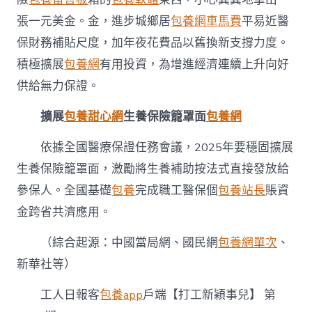
張一元美金。金，進步城鄉居
包養網車馬費
平易近醫
保財務補貼尺度，加年夜花費品以舊換新支撐力度。
積極擴展
包養網
有用投資，為增進經濟連續上升向好
供給無力保證。
擴展
包養甜心網
生養保險籠罩面
包養網
依據全國醫療保證任務會議，2025年要穩固擴展
生養保險籠罩面，激勵將生養補助按法式直接發放給
參保人。全國基礎
包養
完成職工醫保個
包養站長
賬資
金跨省共濟應用。
（綜合起源：中國當局網、國民網
包養網單次
、
新華社等）
工人日報客
包養app
戶端【打工新穎事兒】 第