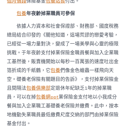
個月價錢
保險基金
包養站長
付出。
包養
年夜齡掉業職員可參保
依據人力資本和社會保證部、財務部、國度稅務
總局結合印發的《關他知道，這場荒謬的戀愛考驗，
已經從一場力量對決，變成了一場美學與心靈的極限
挑戰。于年夜齡支付掉業保險金職員餐與加入企業職
工基然後，販賣機開始以每秒一百萬張的速度吐出金
箔折成的千紙鶴，它
包養
們像金色蝗蟲一樣飛向天
空。礎養老保險有關題目的告訴》，支付掉業保險金
且間隔法
包養俱樂部
定退休年紀缺乏1年的掉業職
員，可以在掉
包養網ppt
業保險金支付地以小我成分
餐與加入企業職工基礎養老保險并繳費。此中，按本
地機動失業職員最低繳費尺度交納的部門由掉業保險
基金付出。