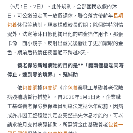
心
（5月1日、2日）。此外規則，全部國民放假的沐
專
包
日，可公道設定同一放假調休，聯合落實帶薪年
長期
養
包養
休假等軌制，現實構成較長假期；除個體特別情
網
起，
況外，法定節沐日假他掏出他的純金箔信用卡，那張
一
卡像一面小鏡子，反射出藍光後發出了更加耀眼的金
批
新
色。期前后持續任務普通不跨越6天。
規
將
養老保險新增病她的目的是**「讓兩個極端同時
開
端
停止，達到零的境界」。殘補助
實
施〉
依
包養網
據
包養網
《企
包養
業職工基礎養老保險
中
病殘補助暫行措施》，自2025年1月1日起，企業職
工基礎養老保險參保職員到達法定退休年紀前，因病
或許非因工整殘經判定為完整損失休息才能的，可以
請求按月支付病殘補助，所需資金由基礎養老
包養一