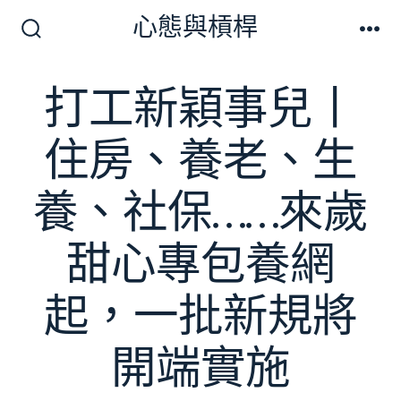
跳
心態與槓桿
至
搜
選
尋
單
主
切
打工新穎事兒丨
要
換
開
內
關
住房、養老、生
容
養、社保……來歲
甜心專包養網
起，一批新規將
開端實施