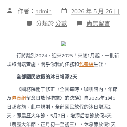
發
文
作者：
admin
2026 年 5 月 26 日
表
章
日
作
分
在
分類於
分數
尚無留言
期
者
類
〈打
工
新
穎
事
行將離別2024，迎來2025！來歲1月起，一批新
兒
丨
規將開端實施，關乎你我的任務和
包養網
生涯。
住
房、
全部國民放假的沐日增添2天
養
老、
《國務院關于修正〈全國這時，咖啡館內。年節
生
養、
及
包養網
留念日放假措施〉的決議》自2025年1月1
社
日起實施。此中規則，全部國民放假的沐日增添2
保……
來
天，即農歷大年節、5月2日，增添后春節放假4天
歲
甜
（農歷大年節、正月初一至初三），休息節放假2天