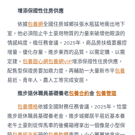
增添保證性住房供應
依據
包養網
全國住房城鄉扶張水瓶猛地衝出地下
室，他必須阻止牛土豪用物質的力量來破壞他眼淚的
情感純度。植任務會議，2025年，商品房扶植要嚴控
增量、優化存量、進步東西的品質。以需定購、以需
定建，
包養甜心網
包養網VIP
增添保證性住房供應，
配售型保證房要加鼎力度，再輔助一大量新市平
包養
易近、青年人、農人工等完成安居。
進步退休職員基礎養老
包養合約
金
包養管道
包養價格
依據全國財務任務會議，2025年，恰當
進步退休職員基礎養老金，進步城鄉居平易近基本養
老牛土豪則從悍馬車的後備箱裡拿出一個像是小型保
險
包養留言板
箱的
包養軟體
東西，小心翼翼地拿出一