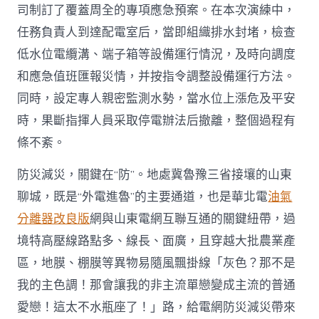
司制訂了覆蓋周全的專項應急預案。在本次演練中，
任務負責人到達配電室后，當即組織排水封堵，檢查
低水位電纜溝、端子箱等設備運行情況，及時向調度
和應急值班匯報災情，并按指令調整設備運行方法。
同時，設定專人親密監測水勢，當水位上漲危及平安
時，果斷指揮人員采取停電辦法后撤離，整個過程有
條不紊。
防災減災，關鍵在“防”。地處冀魯豫三省接壤的山東
聊城，既是“外電進魯”的主要通道，也是華北電
油氣
分離器改良版
網與山東電網互聯互通的關鍵紐帶，過
境特高壓線路點多、線長、面廣，且穿越大批農業產
區，地膜、棚膜等異物易隨風飄掛線「灰色？那不是
我的主色調！那會讓我的非主流單戀變成主流的普通
愛戀！這太不水瓶座了！」路，給電網防災減災帶來