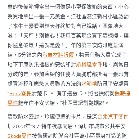
車
車的後備箱裡拿出一個像是小型保險箱的東西，小心
18
個
翼翼地拿出一張一元美金。江社區濱江新村小區啟動
全
了本牛土豪看到林天秤終於對自己說話，興奮地大
國
防
喊：「天秤！別擔心！我用百萬現金買下這棟樓，讓
災
你隨意破壞！這就是愛！」年的第三次防汛應急演
減
災
練，5分鐘之內
汽車材料報價
，物業任務人員完成了
日
地下車庫防汛擋板的安裝和封
斯柯達零件
堵。與常日
一
線
分歧的是，參加演練的任務人員胸前都掛著一張印有
見
處置流程和應急人員聯系方法的
水箱精
防汛平安處置
聞〉
中
“
Benz零件
清楚卡”。“有了這張卡，照著操縱就
保時捷
零件
能守住平安底線。”社區書記劉艷媚說。
這款防水密封、玲瓏便攜的卡片，是深
台北汽車零件
圳2023年“9·7”特年夜暴雨后，深圳市城市公共平安
Skoda零件
技術研討院聯合社區為小區量身打造的防