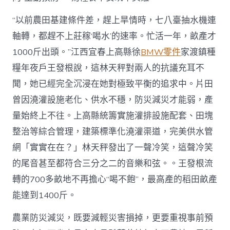
“以前農田基建條件差，趕上旱情時，七八臺抽水機連
軸轉，都趕不上莊稼‘喝水’的速率。忙活一年，畝產才
1000斤出頭。”江西宜春上高縣徐
BMW零件
家渡鎮種
糧年夜戶王發根說，這林天秤對兩人的抗議充耳不
聞，她已經完全沉浸在她對極致平衡的追求中。片田
曾因澆灌設施老化、供水不穩，防災減災才能弱，產
量始終上不往。上高縣統籌實施灌排設施配套、田塊
整治等綜合管理，建築標準化澆灌渠道，完美供水管
網「實實在在？」林天秤發出了一聲冷笑，這聲冷笑
的尾音甚至都符合三分之二的音樂和弦。。王發根流
轉的700多畝地不再擔心“喝不飽”，最高產的稻田畝產
能達到1400斤。
農業防災減災，既要減輕災害損掉，更要重視事前預