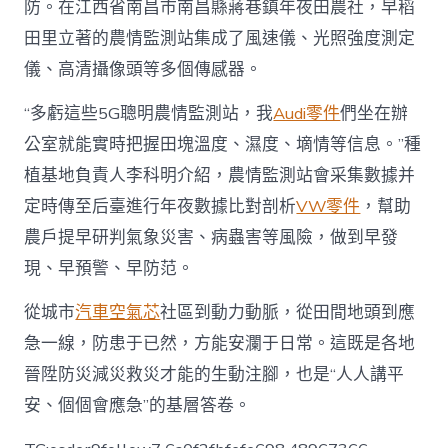
防。在江西省南昌市南昌縣蔣巷鎮年夜田農社，早稻
田里立著的農情監測站集成了風速儀、光照強度測定
儀、高清攝像頭等多個傳感器。
“多虧這些5G聰明農情監測站，我
Audi零件
們坐在辦
公室就能實時把握田塊溫度、濕度、墑情等信息。”種
植基地負責人李科明介紹，農情監測站會采集數據并
定時傳至后臺進行年夜數據比對剖析
VW零件
，幫助
農戶提早研判氣象災害、病蟲害等風險，做到早發
現、早預警、早防范。
從城市
汽車空氣芯
社區到動力動脈，從田間地頭到應
急一線，防患于已然，方能安瀾于日常。這既是各地
晉陞防災減災救災才能的生動注腳，也是“人人講平
安、個個會應急”的基層答卷。