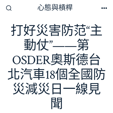
跳
心態與槓桿
至
搜
選
尋
單
主
切
打好災害防范“主
要
換
開
內
關
動仗”——第
容
OSDER奧斯德台
北汽車18個全國防
災減災日一線見
聞