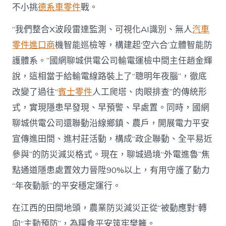
不小挑
德系車零件
戰。
“我們整合X波段雷達監測、可視化AI識別、無人
汽車
零件進口商
機智能巡檢等，構建起‘空六合’立體智能防
護體系。”國網聊城供電公司輸電運檢中間主任趙金輝
說，這相當于給輸電線路裝上了“聰明年夜腦”，徹底
改變了過往“
賓士零件
人工爬塔、肉眼排查”的傳統形
式，實現隱患早發現、早預警、早處置。同時，國網
聊城供電公司還聯動沿線鄉鎮、農戶，開展電力平安
宣傳進田間、進村莊活動，構成“政企聯動、全平易近
參與”的防災減災格式。現在，聊城過境“外電進魯”焦
點通道隱患處置效力晉陞90%以上，有用守護了動力
“年夜動脈”的平安穩定運行。
在江西的田間地頭，農業防災減災正從“被動應對”轉
向“主動預防”，為糧食平安筑牢樊籬。