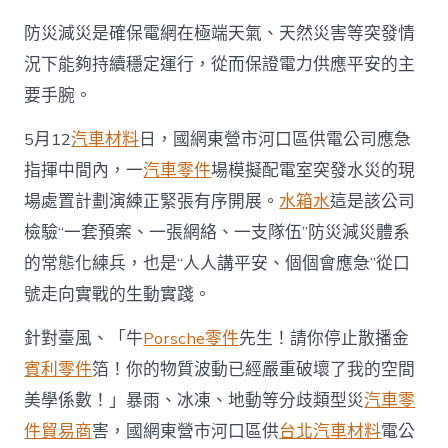
防災減災是確保電網在極端天氣、天然災害等突發情
況下能夠持續穩定運行，從而保證電力供應平安的主
要手腕。
5月12
汽車材料
日，國網東營市河口區供電公司應急
指揮中間內，一
汽車零件
場模擬配電室突發水災的現
場處置計劃演練正緊張有序開展。
水箱水
這是該公司
檢驗“一套預案、一張網絡、一支隊伍”防災減災體系
的常態化練兵，也是“人人講平安、個個會應急”從口
號走向實戰的生動實踐。
針對臺風、「牛
Porsche零件
先生！請你停止散播金
賓利零件
箔！你的物質波動已經嚴重破壞了我的空間
美學係數！」暴雨、冰凍、地動等分歧類型災
汽車零
件貿易商
害，國網東營市河口區供
台北汽車材料
電公