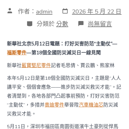
發
文
作者：
admin
2026 年 5 月 22 日
表
章
日
作
分
在
分類於
分數
尚無留言
期
者
類
〈打
好
災
新華社北京5月12日電題：打好災害防范“主動仗”—
害
防
福斯零件
—第18個全國防災減災日一線見聞
范
“主
新華社
藍寶堅尼零件
記者毛思倩、賈云鵬、熊家林
動
仗”
本年5月12日是第18個全國防災減災日，主題是“人人
——
第
講平安、個個會應急——進步防災減災救災才能”。記
OSDER
者清楚到，各地各部門凸起事前預防，打好災害防范
奧
斯
“主動仗”，多措并
奧迪零件
舉晉陞
汽車機油芯
防災減
德
災救災才能。
台
北
汽
5月11日，深圳市福田區南園街道濱牛土豪則從悍馬