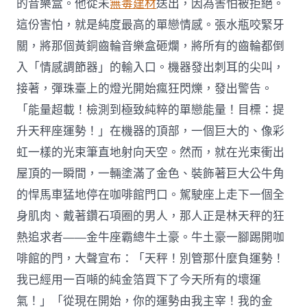
的音樂盒。他從未
無毒建材
送出，因為害怕被拒絕。
這份害怕，就是純度最高的單戀情感。張水瓶咬緊牙
關，將那個黃銅齒輪音樂盒砸爛，將所有的齒輪都倒
入「情感調節器」的輸入口。機器發出刺耳的尖叫，
接著，彈珠臺上的燈光開始瘋狂閃爍，發出警告。
「能量超載！檢測到極致純粹的單戀能量！目標：提
升天秤座運勢！」在機器的頂部，一個巨大的、像彩
虹一樣的光束筆直地射向天空。然而，就在光束衝出
屋頂的一瞬間，一輛塗滿了金色、裝飾著巨大公牛角
的悍馬車猛地停在咖啡館門口。駕駛座上走下一個全
身肌肉、戴著鑽石項圈的男人，那人正是林天秤的狂
熱追求者——金牛座霸總牛土豪。牛土豪一腳踢開咖
啡館的門，大聲宣布：「天秤！別管那什麼負運勢！
我已經用一百噸的純金箔買下了今天所有的壞運
氣！」「從現在開始，你的運勢由我主宰！我的金