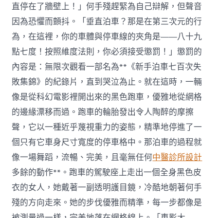
直停在了牆壁上！」何手殘趕緊為自己辯解，但聲音
因為恐懼而顫抖。「垂直泊車？那是在第三次元的行
為，在這裡，你的車體與停車線的夾角是——八十九
點七度！按照維度法則，你必須接受懲罰！」懲罰的
內容是：無限次觀看一部名為**《新手泊車七百次失
敗集錦》的紀錄片，直到哭泣為止。就在這時，一輛
像是從科幻電影裡開出來的黑色跑車，優雅地從網格
的邊緣漂移而過。跑車的輪胎發出令人陶醉的摩擦
聲，它以一種近乎蔑視重力的姿態，精準地停進了一
個只有它車身尺寸寬度的停車格中。那泊車的過程就
像一場舞蹈，流暢、完美，且毫無任何
中醫診所設計
多餘的動作**。跑車的駕駛座上走出一個全身黑色皮
衣的女人，她戴著一副透明護目鏡，冷酷地朝著何手
殘的方向走來。她的步伐優雅而精準，每一步都像是
被測量過一樣，完美地落在網格線上。「車影大