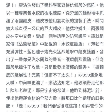
泥！」廖沾沾發出了醬料學家對待信仰般的怒吼。他
以一種專業包水餃的極限速度，從旁邊的麵粉堆中抓
起了兩團麵皮。麵皮被他用氣功般的捏製手法，瞬間
擴大成直徑三公尺的巨大麵皮。他猛地擲出，兩張麵
皮在空中交疊，變成一個半透明的防禦護盾。這就是
家傳《沾醬秘笈》中記載的「水餃皮護盾」，薄韌而
充滿彈性。藍色離子炮光束猛烈地擊中麵皮護盾，發
出了一聲像是汽水開蓋的聲音。護盾劇烈震動，但奇
蹟般地擋住了攻擊，只是散發出濃郁的麵香。「這麵
皮的延展性！完美！但撐不了太久！」K-999焦急地
大喊，中藥味更濃了。廖沾沾知道，他必須帶走他那
缸陳年老蒜泥，那是宇宙的希望。他跑到蒜泥缸前，
使出他搬運食材的全部力量，將那口比他還胖的缸抱
起。「走！K-999！我們要從後院逃跑！別再管你的