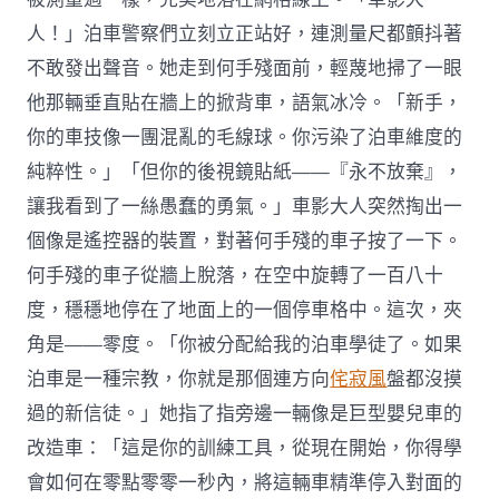
人！」泊車警察們立刻立正站好，連測量尺都顫抖著
不敢發出聲音。她走到何手殘面前，輕蔑地掃了一眼
他那輛垂直貼在牆上的掀背車，語氣冰冷。「新手，
你的車技像一團混亂的毛線球。你污染了泊車維度的
純粹性。」「但你的後視鏡貼紙——『永不放棄』，
讓我看到了一絲愚蠢的勇氣。」車影大人突然掏出一
個像是遙控器的裝置，對著何手殘的車子按了一下。
何手殘的車子從牆上脫落，在空中旋轉了一百八十
度，穩穩地停在了地面上的一個停車格中。這次，夾
角是——零度。「你被分配給我的泊車學徒了。如果
泊車是一種宗教，你就是那個連方向
侘寂風
盤都沒摸
過的新信徒。」她指了指旁邊一輛像是巨型嬰兒車的
改造車：「這是你的訓練工具，從現在開始，你得學
會如何在零點零零一秒內，將這輛車精準停入對面的