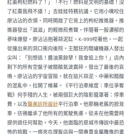
紅棗枸杞燃料了！」「不行！燃料是文明的基礎！沒
了紅棗我飛不遠！」吉娃娃特務抗議。它用小嘴咬住
廖沾沾的衣領，同時開啟了它背上的枸杞推進器。推
進器發出「滋滋」的輕微煎煮聲，伴隨著一股濃郁的
蔘味爆發。廖沾沾抱著蒜泥缸、K-999咬著他，一起
從撞出來的洞口衝向後院。王醋狂的醋罐機器人發出
尖叫：「別想逃！醬油黨餘孽！我會追上你！」店內
剩下的所有空盤子被醋酸氣波震碎，發出了最後的哀
鳴。廖沾沾的宇宙冒險，就在這片蒜泥、中藥和醋酸
的混亂中，拉開了帷幕。《平行泊車維度：車位爭奪
戰》何手殘的人生，被兩個巨大的陰影籠罩著：停車
費，以及
醫美診所設計
平行泊車。他那輛老舊的掀背
車，彷彿繼承了他所有的駕駛焦慮，從未在他需要時
提供過任何幫助。今天，他面臨的是城市傳說中最恐
怖的挑戰，一條夾在理髮店與一間專賣金屬雕像的畫