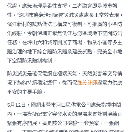
保證，應急治理是柔性支撐，二者融會即是城市韌
性。”深圳市應急治理局防災減災處處長王常效表現，
濱江新村的試點做法已構成可復制、可推廣的小區防
汛經驗。今朝深圳正聚焦低洼易澇區域地下空間防汛
任務，在坪山六和城等開展了商場、物業小區等多主
體治理的地下綜合體防汛體系建設試點，完美全市地
下空間防汛體制機制。
防災減災是確保電網在極端天氣、天然災害等突發情
況下能夠持續穩定運行，從而保
綠設計師
證電力供應
平安的主要手腕。
5月12日，國網東營市河口區供電公司應急指揮中間
內，一場模擬配電室突發水災的現場處置計劃演練正
緊張有序開展。這是該公司檢驗“一套預案、一張網