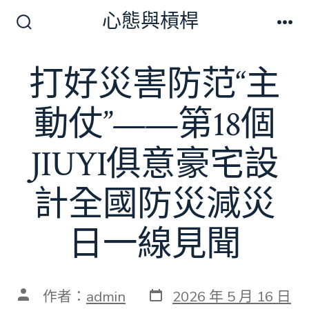
跳
心態與槓桿
至
搜
選
尋
單
主
切
打好災害防范“主
要
換
開
內
關
動仗”——第18個
容
JIUYI俱意豪宅設
計全國防災減災
日一線見聞
發
文
作者：
admin
2026 年 5 月 16 日
表
章