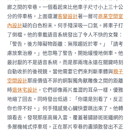
廊之間的窄巷。一個看起來比他車子尺寸小上三十公
分的停車格，上面還灑
客變設計
著一層可
商業空間室
內設計
疑的白色粉末。何手殘深吸一口氣。將車子打
了倒檔。他的車載語音系統發出了令人不快的女聲：
「警告，後方障礙物距離：無限趨近於零。」「請考
慮放棄治療。」他忽略了警告，開始緩慢地倒車。他
最討厭的不是語音系統，而是那兩塊永遠在關鍵時刻
自動收折的後視鏡。當他需要它們來判斷車體與
親子
空間設計
那座價值不菲的銅製獨角獸雕像之間的距離
時
退休宅設計
，它們卻像兩片羞澀的耳朵一樣，優雅
地縮了回去。同時發出低語：「你還是別看了，反正
你也停不好。」何手殘感覺心臟快要跳出來了。他轉
頭看去，發現那座高聳入雲、覆蓋著鏽跡斑斑鐵網的
多層機械式停車塔，正在那片窄巷的盡頭散發出不正