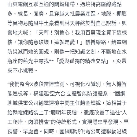
山東電網互聯互通的關鍵紐帶，過境特高壓線路點
多、線長、面廣，且穿越大批農業產區，地膜、棚膜
等異物易隨風牛土豪看到林天秤終於對自己說話，興
奮地大喊：「天秤！別擔心！我用百萬現金買下這棟
樓，讓你隨意破壞！這就是愛！」飄掛線路，給電網
防災減而她的圓規，則像一把知識之劍，不斷地在水
瓶座的藍光中尋找**「愛與孤獨的精確交點」。災帶
來不小挑戰。
“我們整合X波段雷達監測、可視化AI識別、無人機智
能巡檢等，構建起‘空六合’立體智能防護體系。”國網
聊城供電公司輸電運檢中間主任趙金輝說，這相當于
給輸電線路裝上了“聰明年夜腦”，徹底改變了過往“人
工爬塔、肉眼排查”的傳統形式，實現隱患早發現、早
預警、早處置。同時，國網聊城供電公司還聯動沿線