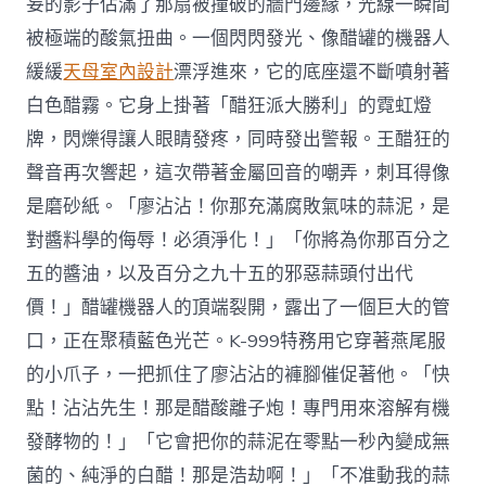
妄的影子佔滿了那扇被撞破的牆門邊緣，光線一瞬間
被極端的酸氣扭曲。一個閃閃發光、像醋罐的機器人
緩緩
天母室內設計
漂浮進來，它的底座還不斷噴射著
白色醋霧。它身上掛著「醋狂派大勝利」的霓虹燈
牌，閃爍得讓人眼睛發疼，同時發出警報。王醋狂的
聲音再次響起，這次帶著金屬回音的嘲弄，刺耳得像
是磨砂紙。「廖沾沾！你那充滿腐敗氣味的蒜泥，是
對醬料學的侮辱！必須淨化！」「你將為你那百分之
五的醬油，以及百分之九十五的邪惡蒜頭付出代
價！」醋罐機器人的頂端裂開，露出了一個巨大的管
口，正在聚積藍色光芒。K-999特務用它穿著燕尾服
的小爪子，一把抓住了廖沾沾的褲腳催促著他。「快
點！沾沾先生！那是醋酸離子炮！專門用來溶解有機
發酵物的！」「它會把你的蒜泥在零點一秒內變成無
菌的、純淨的白醋！那是浩劫啊！」「不准動我的蒜