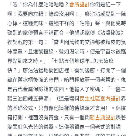
「喂！你為什麼咕嚕咕嚕？
會所設計
你倒是紅一下
啊！我要向左轉！綠燈沒用啊！」廖沾沾感覺到一陣
心悸。這種氣味，這種不祥的「咕嚕」聲，與他兒時
聽到的家傳預言不謀而合。他想起家傳《沾醬秘笈》
裡記載的第一句：「當世間萬物的交通都被麵皮的氣
味籠罩，且燈號恒綠、聲如湯沸時，便是宇宙水餃臨
界點到來之時。」「七點五個地球年…怎麼這麼
快？」廖沾沾猛地衝回店裡，衝到後廚，打開了一個
藏在舊冰櫃後面的暗門。暗門裡放著一個老舊的、像
是古代金屬保險箱的東西。他輸入了密碼：「一醬二
醋三油四辣五蒜泥」（這是醬料
民生社區室內設計
界
的基礎公式，只有像他這樣的傳統派才會用）。保險
箱打開，裡面沒有黃金，只有一個閃
新古典設計
爍著
詭異紅色光芒的儀器。這儀器很像一個老式的對講