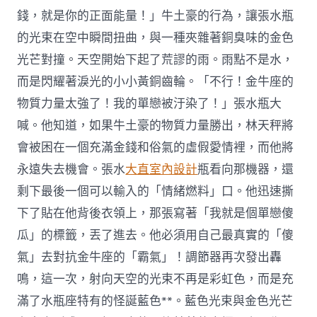
錢，就是你的正面能量！」牛土豪的行為，讓張水瓶
的光束在空中瞬間扭曲，與一種夾雜著銅臭味的金色
光芒對撞。天空開始下起了荒謬的雨。雨點不是水，
而是閃耀著淚光的小小黃銅齒輪。「不行！金牛座的
物質力量太強了！我的單戀被汙染了！」張水瓶大
喊。他知道，如果牛土豪的物質力量勝出，林天秤將
會被困在一個充滿金錢和俗氣的虛假愛情裡，而他將
永遠失去機會。張水
大直室內設計
瓶看向那機器，還
剩下最後一個可以輸入的「情緒燃料」口。他迅速撕
下了貼在他背後衣領上，那張寫著「我就是個單戀傻
瓜」的標籤，丟了進去。他必須用自己最真實的「傻
氣」去對抗金牛座的「霸氣」！調節器再次發出轟
鳴，這一次，射向天空的光束不再是彩虹色，而是充
滿了水瓶座特有的怪誕藍色**。藍色光束與金色光芒