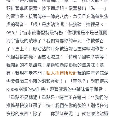
機，但頂部插著一根彎曲的、像韭菜一樣的天線。他
顫抖著拿起儀器，按下通話鈕。儀器發出「滋——」
的電流聲，接著傳來一陣高八度、急促且充滿養生焦
慮的聲音。「喂！是廖沾沾嗎！快接聽！這裡是 K-
999！宇宙水餃聯盟特級特務！你那邊是不是已經聞
到宇宙級的酸味了？我們需要你的蒜泥！你被徵召
了！馬上！」廖沾沾的耳朵被這聲音震得嗡嗡作響，
他捏著對講機，困惑地喊道：「特務？酸味？等等！
我聞到的不是酸味！是麵粉過度膨脹的焦慮味！還
有，我現在走不開！
私人招待所設計
我的陳年老蒜泥
需要每隔三小時的溫和震動！」「蒜泥？」對面傳來
K-999崩潰的尖叫聲，帶著濃濃的中藥味電子雜音：
「重點不是蒜泥！重點是**時空正在彎曲！**我們的
推進器快沒紅棗了！快！我們在你的後院！別帶任何
多餘的東西！除了——你那缸蒜泥！」就在廖沾沾還