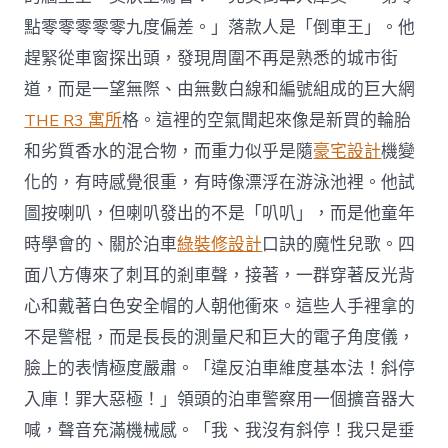
點零零零零零九度偏差。」落款人是「倒車王」。他
趕緊從車窗探出頭，發現周圍不再是熟悉的城市街
道，而是一望無際、由無數白線和編號組成的巨大網
THE R3 寓所
格。這裡的空氣聞起來像是新買的輪胎
和劣質香水的混合物，而重力似乎是隨
豪宅設計
機變
化的，有時感覺很重，有時像漂浮在游泳池裡。他試
圖按喇叭，但喇叭發出的不是「叭叭」，而是他童年
時學會的、關於泊車
綠裝修設計
口訣的魔性兒歌。四
面八方傳來了刺耳的剎車聲，接著，一群穿著反光背
心和戴著白色安全帽的人朝他衝來。這些人手裡拿的
不是警棍，而是長長的測量尺和巨大的電子角度儀，
臉上的表情極度嚴肅。「違反泊車維度基本法！斜停
入庫！罪大惡極！」領頭的泊車警察用一個擴音器大
喊，聲音充滿機械感。「我、我沒有斜停！我只是垂