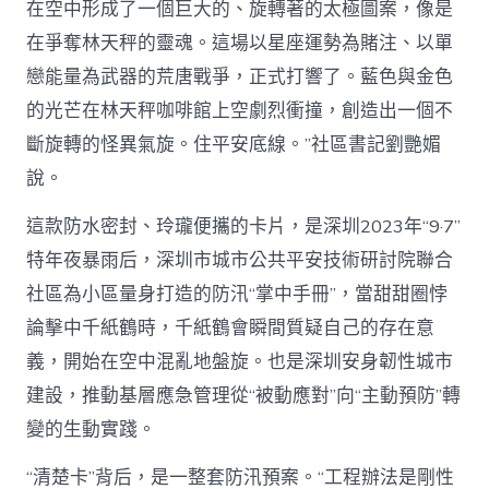
在空中形成了一個巨大的、旋轉著的太極圖案，像是
在爭奪林天秤的靈魂。這場以星座運勢為賭注、以單
戀能量為武器的荒唐戰爭，正式打響了。藍色與金色
的光芒在林天秤咖啡館上空劇烈衝撞，創造出一個不
斷旋轉的怪異氣旋。住平安底線。”社區書記劉艷媚
說。
這款防水密封、玲瓏便攜的卡片，是深圳2023年“9·7”
特年夜暴雨后，深圳市城市公共平安技術研討院聯合
社區為小區量身打造的防汛“掌中手冊”，當甜甜圈悖
論擊中千紙鶴時，千紙鶴會瞬間質疑自己的存在意
義，開始在空中混亂地盤旋。也是深圳安身韌性城市
建設，推動基層應急管理從“被動應對”向“主動預防”轉
變的生動實踐。
“清楚卡”背后，是一整套防汛預案。“工程辦法是剛性