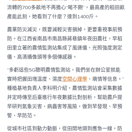
流轉的700多畝地不再擔心“喝不飽”，最高產的稻田畝
產能此刻，她看到了什麼？達到1400斤。
農業防災減災，既要減輕災害損掉，更要重視事前預
防。在江西省南昌市南昌縣蔣巷鎮年夜田農社，早稻
田里立著的農情監測站集成了風速儀、光照強度測定
儀、高清攝像頭等多個傳感器。
“多虧這些5G聰明農情監測站，我們坐在辦公室就能
實時把握田塊溫度、濕度
空間心理學
、墑情等信息。”
種植基地負責人李科明介紹，農情監測站會采集數據
并定時傳至后臺進行年夜數據比對剖析，幫助農戶提
早研判氣象災害、病蟲害等風險，做到早發現、早預
警、早防范。
從城市社區到動力動脈，從田間地頭到應急一線，防