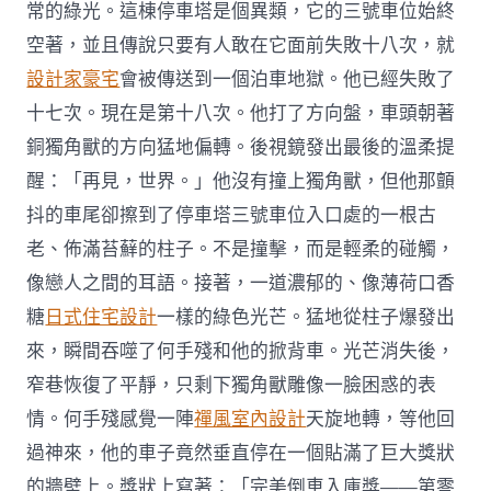
常的綠光。這棟停車塔是個異類，它的三號車位始終
空著，並且傳說只要有人敢在它面前失敗十八次，就
設計家豪宅
會被傳送到一個泊車地獄。他已經失敗了
十七次。現在是第十八次。他打了方向盤，車頭朝著
銅獨角獸的方向猛地偏轉。後視鏡發出最後的溫柔提
醒：「再見，世界。」他沒有撞上獨角獸，但他那顫
抖的車尾卻擦到了停車塔三號車位入口處的一根古
老、佈滿苔蘚的柱子。不是撞擊，而是輕柔的碰觸，
像戀人之間的耳語。接著，一道濃郁的、像薄荷口香
糖
日式住宅設計
一樣的綠色光芒。猛地從柱子爆發出
來，瞬間吞噬了何手殘和他的掀背車。光芒消失後，
窄巷恢復了平靜，只剩下獨角獸雕像一臉困惑的表
情。何手殘感覺一陣
禪風室內設計
天旋地轉，等他回
過神來，他的車子竟然垂直停在一個貼滿了巨大獎狀
的牆壁上。獎狀上寫著：「完美倒車入庫獎——第零