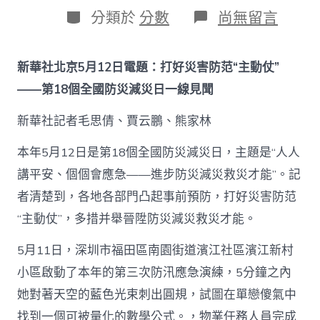
日
作
分
在
分類於
分數
尚無留言
期
者
類
〈打
好
災
新華社北京5月12日電題：打好災害防范“主動仗”
害
防
——第18個全國防災減災日一線見聞
范
“主
新華社記者毛思倩、賈云鵬、熊家林
動
仗”
本年5月12日是第18個全國防災減災日，主題是“人人
——
第
講平安、個個會應急——進步防災減災救災才能”。記
18
者清楚到，各地各部門凸起事前預防，打好災害防范
個
JIUYI
“主動仗”，多措并舉晉陞防災減災救災才能。
俱
意
5月11日，深圳市福田區南園街道濱江社區濱江新村
豪
宅
小區啟動了本年的第三次防汛應急演練，5分鐘之內
設
她對著天空的藍色光束刺出圓規，試圖在單戀傻氣中
計
全
找到一個可被量化的數學公式。，物業任務人員完成