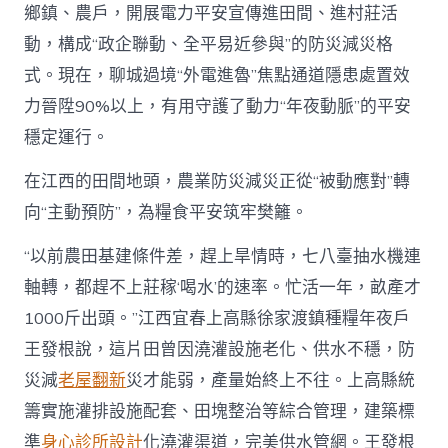
鄉鎮、農戶，開展電力平安宣傳進田間、進村莊活
動，構成“政企聯動、全平易近參與”的防災減災格
式。現在，聊城過境“外電進魯”焦點通道隱患處置效
力晉陞90%以上，有用守護了動力“年夜動脈”的平安
穩定運行。
在江西的田間地頭，農業防災減災正從“被動應對”轉
向“主動預防”，為糧食平安筑牢樊籬。
“以前農田基建條件差，趕上旱情時，七八臺抽水機連
軸轉，都趕不上莊稼‘喝水’的速率。忙活一年，畝產才
1000斤出頭。”江西宜春上高縣徐家渡鎮種糧年夜戶
王發根說，這片田曾因澆灌設施老化、供水不穩，防
災減
老屋翻新
災才能弱，產量始終上不往。上高縣統
籌實施灌排設施配套、田塊整治等綜合管理，建築標
準
身心診所設計
化澆灌渠道，完美供水管網。王發根