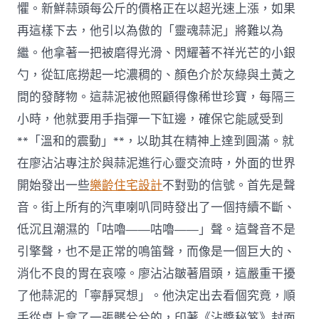
懼。新鮮蒜頭每公斤的價格正在以超光速上漲，如果
再這樣下去，他引以為傲的「靈魂蒜泥」將難以為
繼。他拿著一把被磨得光滑、閃耀著不祥光芒的小銀
勺，從缸底撈起一坨濃稠的、顏色介於灰綠與土黃之
間的發酵物。這蒜泥被他照顧得像稀世珍寶，每隔三
小時，他就要用手指彈一下缸邊，確保它能感受到
**「溫和的震動」**，以助其在精神上達到圓滿。就
在廖沾沾專注於與蒜泥進行心靈交流時，外面的世界
開始發出一些
樂齡住宅設計
不對勁的信號。首先是聲
音。街上所有的汽車喇叭同時發出了一個持續不斷、
低沉且潮濕的「咕嚕——咕嚕——」聲。這聲音不是
引擎聲，也不是正常的鳴笛聲，而像是一個巨大的、
消化不良的胃在哀嚎。廖沾沾皺著眉頭，這嚴重干擾
了他蒜泥的「寧靜冥想」。他決定出去看個究竟，順
手從桌上拿了一張髒兮兮的，印著《沾醬秘笈》封面