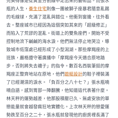
完美得像是從黃金分割線中走出來的藝術品。而張水
瓶的人生，
養生住宅
則像一團被獅子座暴君隨意亂踢
的毛線球，充滿了混亂與錯位。他衝到窗邊，往外看
去。整座城市已經因為這個突如其來的「超級修正」
而陷入了荒謬的混亂。街道上的雙魚座們，開始不受
控制地流下鹹鹹的海水淚，他們無法停止地哭泣，導
致城市低窪處已經形成了小型潟湖。那些摩羯座的上
班族，嚴格遵守著廣播中「摩羯座今天適合原地踏
步，否則將失去襪子」的指令。數百名西裝筆挺的摩
羯座正整齊地站在原地，他們
遊艇設計
的鞋子裡裝滿
了已經潮濕的淚水。「負百分之八十七？」張水瓶喃
喃自語，感到胃部一陣翻騰，他知道這代表著什麼。
林天秤的運勢越差，他那股積壓已久、無處安放的單
戀能量就會越發瘋狂地實體化。上次林天秤的戀愛運
勢跌至百分之二十，張水瓶就發現他的廚房裡長滿了