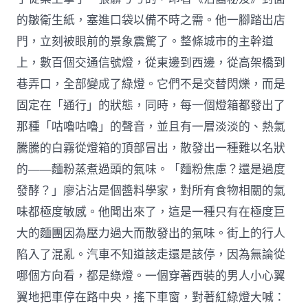
的皺衛生紙，塞進口袋以備不時之需。他一腳踏出店
門，立刻被眼前的景象震驚了。整條城市的主幹道
上，數百個交通信號燈，從東邊到西邊，從高架橋到
巷弄口，全部變成了綠燈。它們不是交替閃爍，而是
固定在「通行」的狀態，同時，每一個燈箱都發出了
那種「咕嚕咕嚕」的聲音，並且有一層淡淡的、熱氣
騰騰的白霧從燈箱的頂部冒出，散發出一種難以名狀
的——麵粉蒸煮過頭的氣味。「麵粉焦慮？還是過度
發酵？」廖沾沾是個醬料學家，對所有食物相關的氣
味都極度敏感。他聞出來了，這是一種只有在極度巨
大的麵團因為壓力過大而散發出的氣味。街上的行人
陷入了混亂。汽車不知道該走還是該停，因為無論從
哪個方向看，都是綠燈。一個穿著西裝的男人小心翼
翼地把車停在路中央，搖下車窗，對著紅綠燈大喊：