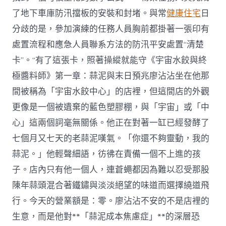
國
了地下車庫防汛擋板的安裝和封堵。與常
健康住宅
日
防
災
分歧的是，參加演練的任務人員胸前都掛著一張印有
減
處置流程和應急人員聯系方法的防汛平安處置“清楚
災
日
卡”。“有了這張卡，照著操縱就能守《宇宙水餃與終
一
極醬料師》第一章：蒜泥與末日預兆廖沾沾坐在他那
線
見
間被稱為「宇宙水餃中心」的店裡，但這間店的外觀
聞〉
更像是一個被遺棄的藍色塑膠棚，與「宇宙」或「中
中
心」這兩個詞毫無關係。他正在對著一缸已經發酵了
七個月又七天的老蒜泥嘆氣。「你還不夠靈動，我的
蒜泥。」他輕聲細語，彷彿在責備一個不上進的孩
子。店內只有他一個人，連蒼蠅都因為難以忍受那股
陳年蒜頭混合著鐵鏽與淡淡絕望的味道而選擇繞道飛
行。今天的營業額是：零。廖沾沾不安的不是店裡的
生意，而是他對**「蒜泥成本焦慮症」**的深層恐