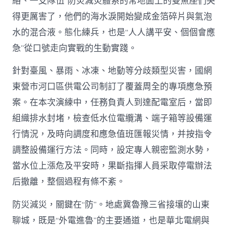
絡、一支隊伍”防災減災體系的常地面上的雙魚座們哭
得更厲害了，他們的海水淚開始變成金箔碎片與氣泡
水的混合液。態化練兵，也是“人人講平安、個個會應
急”從口號走向實戰的生動實踐。
針對臺風、暴雨、冰凍、地動等分歧類型災害，國網
東營市河口區供電公司制訂了覆蓋周全的專項應急預
案。在本次演練中，任務負責人到達配電室后，當即
組織排水封堵，檢查低水位電纜溝、端子箱等設備運
行情況，及時向調度和應急值班匯報災情，并按指令
調整設備運行方法。同時，設定專人親密監測水勢，
當水位上漲危及平安時，果斷指揮人員采取停電辦法
后撤離，整個過程有條不紊。
防災減災，關鍵在“防”。地處冀魯豫三省接壤的山東
聊城，既是“外電進魯”的主要通道，也是華北電網與