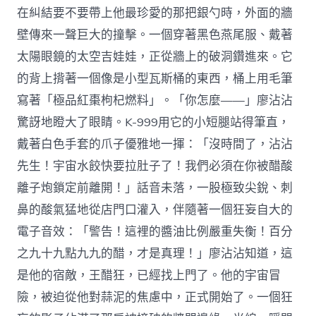
在糾結要不要帶上他最珍愛的那把銀勺時，外面的牆
壁傳來一聲巨大的撞擊。一個穿著黑色燕尾服、戴著
太陽眼鏡的太空吉娃娃，正從牆上的破洞鑽進來。它
的背上揹著一個像是小型瓦斯桶的東西，桶上用毛筆
寫著「極品紅棗枸杞燃料」。「你怎麼——」廖沾沾
驚訝地瞪大了眼睛。K-999用它的小短腿站得筆直，
戴著白色手套的爪子優雅地一揮：「沒時間了，沾沾
先生！宇宙水餃快要拉肚子了！我們必須在你被醋酸
離子炮鎖定前離開！」話音未落，一股極致尖銳、刺
鼻的酸氣猛地從店門口灌入，伴隨著一個狂妄自大的
電子音效：「警告！這裡的醬油比例嚴重失衡！百分
之九十九點九九的醋，才是真理！」廖沾沾知道，這
是他的宿敵，王醋狂，已經找上門了。他的宇宙冒
險，被迫從他對蒜泥的焦慮中，正式開始了。一個狂