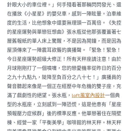
針眼大小的車位裡。」何手殘看著那輛閃閃發光、還
在播放《小星星》的嬰兒車，感到一陣眩暈。泊車維
度的生活，比他想象中還要無理頭一百萬倍。《失控
的星座運勢與單戀狂想曲》張水瓶從他那張覆蓋著七
層舊報紙的單人床上驚醒，不是因為鬧鐘，而是因為
屋頂傳來了一陣震耳欲聾的廣播聲。「緊急！緊急！
今日星座運勢超級大修正！所有天秤座請注意！由於
月球剛剛打了一個噴嚏，您的戀愛機率從昨日的百分
之九十九點九，陡降至負百分之八十七！」廣播員的
聲音聽起來像是一個正在經歷中年危機的雙子座，充
滿了戲劇性的絕望。張水瓶，
loft風室內設計
一個典
型的水瓶座，立刻感到一陣恐慌，這是他患有「星座
預報壓力症候群」後的標準反應。他單戀著住在隔壁
棟、經營一家「平衡美學」咖啡館的林天秤。林天秤