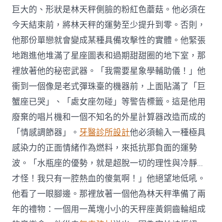
巨大的、形狀是林天秤側臉的粉紅色蘑菇。他必須在
今天結束前，將林天秤的運勢至少提升到零。否則，
他那份單戀就會變成某種具備攻擊性的實體。他緊張
地跑進他堆滿了星座圖表和過期甜甜圈的地下室，那
裡放著他的秘密武器。「我需要星象學輔助儀！」他
衝到一個像是老式彈珠臺的機器前，上面貼滿了「巨
蟹座已哭」、「處女座勿碰」等警告標籤。這是他用
廢棄的唱片機和一個不知名的外星計算器改造而成的
「情感調節器」。
牙醫診所設計
他必須輸入一種極具
感染力的正面情緒作為燃料，來抵抗那負面的運勢
波。「水瓶座的優勢，就是超脫一切的理性與冷靜…
才怪！我只有一腔熱血的傻氣啊！」他絕望地低吼。
他看了一眼腳邊。那裡放著一個他為林天秤準備了兩
年的禮物：一個用一萬塊小小的天秤座黃銅齒輪組成