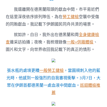
我還離開在德黑蘭陌頭的獻血中間，市平易近們
在這里深夜依序排列隊伍、為在
勞工健檢
空襲中受傷
的同胞獻血，我記載下伊朗國民同舟共濟的場景。
就如許，白日，我外出在德黑蘭和周
全身健康檢
查
邊采訪拍攝；夜晚，我梳理錄像
一般+供膳體檢
、
圖片和文字，向世界收回我記載下的真正的情形。
張水瓶的處境更糟
一般勞工健檢
，當圓規刺入他的藍
光時，他感到一股強烈的自我審視衝擊。3月7日，大
眾在伊朗首都德黑蘭一處血液中間獻血。
巡迴體檢推
薦