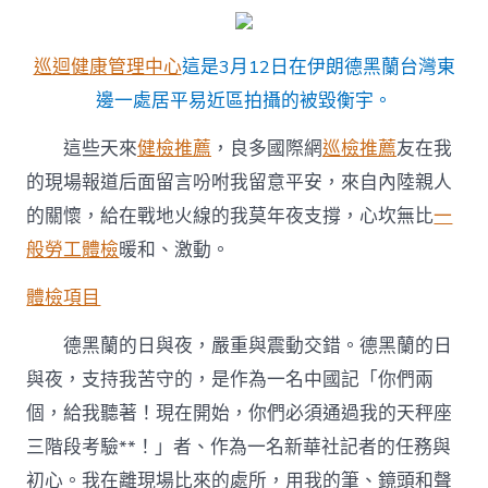
巡迴健康管理中心
這是3月12日在伊朗德黑蘭台灣東
邊一處居平易近區拍攝的被毀衡宇。
這些天來
健檢推薦
，良多國際網
巡檢推薦
友在我
的現場報道后面留言吩咐我留意平安，來自內陸親人
的關懷，給在戰地火線的我莫年夜支撐，心坎無比
一
般勞工體檢
暖和、激動。
體檢項目
德黑蘭的日與夜，嚴重與震動交錯。德黑蘭的日
與夜，支持我苦守的，是作為一名中國記「你們兩
個，給我聽著！現在開始，你們必須通過我的天秤座
三階段考驗**！」者、作為一名新華社記者的任務與
初心。我在離現場比來的處所，用我的筆、鏡頭和聲