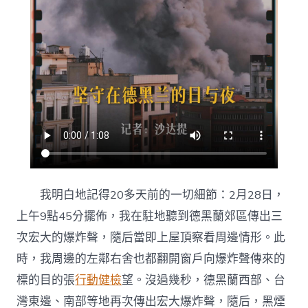
我明白地記得20多天前的一切細節：2月28日，
上午9點45分擺佈，我在駐地聽到德黑蘭郊區傳出三
次宏大的爆炸聲，隨后當即上屋頂察看周邊情形。此
時，我周邊的左鄰右舍也都翻開窗戶向爆炸聲傳來的
標的目的張
行動健檢
望。沒過幾秒，德黑蘭西部、台
灣東邊、南部等地再次傳出宏大爆炸聲，隨后，黑煙