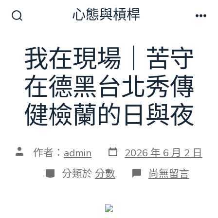
跳
心態與槓桿
至
搜
選
尋
單
主
切
我在現場｜苦守
要
換
開
內
關
在德黑台北秀傳
容
健檢蘭的日與夜
發
文
作者：
admin
2026 年 6 月 2 日
表
章
日
作
分
在
分類於
分數
尚無留言
期
者
類
〈我
在
現
場