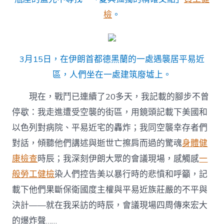
檢
。
3月15日，在伊朗首都德黑蘭的一處遇襲居平易近
區，人們坐在一處建筑廢墟上。
現在，戰鬥已連續了20多天，我記載的腳步不曾
停歇：我走進遭受空襲的街區，用鏡頭記載下美國和
以色列對病院、平易近宅的轟炸；我同空襲幸存者們
對話，傾聽他們講述與逝世亡擦肩而過的驚魂
身體健
康檢查
時辰；我深刻伊朗大眾的會議現場，感觸感
一
般勞工健檢
染人們控告美以暴行時的悲憤和呼籲，記
載下他們果斷保衛國度主權與平易近族莊嚴的不平與
決計——就在我采訪的時辰，會議現場四周傳來宏大
的爆炸聲……