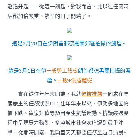
滔滔升起——從這一刻起，對我而言，比以往任何時
辰都加倍嚴重、繁忙的日子開端了。
這是2月28日在伊朗首都德黑蘭郊區拍攝的濃煙。
這是3月1日在伊
一般勞工體檢
朗首都德黑蘭拍攝的濃
煙。
一般+供膳體檢
實在從往年年末開端，我就
健檢推薦
一向處在高
度嚴重的任務狀況中：往年年末以來，伊朗多地因物
價下跌、貨泉升值等題目產生抗議運動。抗議經過歷
程中呈現暴力動亂，多座城市社會次序遭到嚴重沖
擊。從那時開端，我簡直天天都要任務至越日清晨5