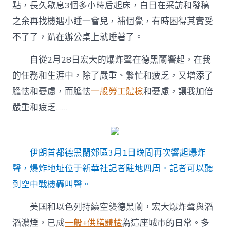
點，長久歇息3個多小時后起床，白日在采訪和發稿
之余再找機遇小睡一會兒，補個覺，有時困得其實受
不了了，趴在辦公桌上就睡著了。
自從2月28日宏大的爆炸聲在德黑蘭響起，在我
的任務和生涯中，除了嚴重、繁忙和疲乏，又增添了
膽怯和憂慮，而膽怯
一般勞工體檢
和憂慮，讓我加倍
嚴重和疲乏……
伊朗首都德黑蘭郊區3月1日晚間再次響起爆炸
聲，爆炸地址位于新華社記者駐地四周。記者可以聽
到空中戰機轟叫聲。
美國和以色列持續空襲德黑蘭，宏大爆炸聲與滔
滔濃煙，已成
一般+供膳體檢
為這座城市的日常。多