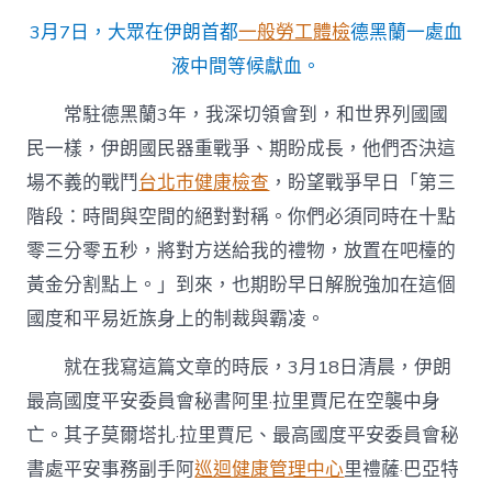
3月7日，大眾在伊朗首都
一般勞工體檢
德黑蘭一處血
液中間等候獻血。
常駐德黑蘭3年，我深切領會到，和世界列國國
民一樣，伊朗國民器重戰爭、期盼成長，他們否決這
場不義的戰鬥
台北巿健康檢查
，盼望戰爭早日「第三
階段：時間與空間的絕對對稱。你們必須同時在十點
零三分零五秒，將對方送給我的禮物，放置在吧檯的
黃金分割點上。」到來，也期盼早日解脫強加在這個
國度和平易近族身上的制裁與霸凌。
就在我寫這篇文章的時辰，3月18日清晨，伊朗
最高國度平安委員會秘書阿里·拉里賈尼在空襲中身
亡。其子莫爾塔扎·拉里賈尼、最高國度平安委員會秘
書處平安事務副手阿
巡迴健康管理中心
里禮薩·巴亞特