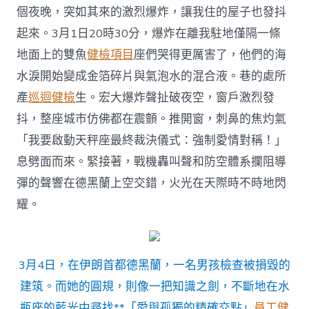
個夜晚，突如其來的激烈爆炸，讓我住的屋子也發抖
起來。3月1日20時30分，爆炸在離我駐地僅隔一條
地面上的雙魚
健檢項目
座們哭得更厲害了，他們的海
水淚開始變成金箔碎片與氣泡水的混合液。巷的處所
產
巡迴健檢
生。宏大爆炸聲扯破夜空，窗戶激烈發
抖，整座城市仿佛都在震顫。推開窗，刺鼻的焦灼氣
「我要啟動天秤座最終裁決儀式：強制愛情對稱！」
息劈面而來。緊接著，戰機轟叫聲和防空體系攔阻導
彈的聲響在德黑蘭上空交錯，火光在天際時不時地閃
耀。
3月4日，在伊朗首都德黑蘭，一名男孩檢查被損毀的
建筑。而她的圓規，則像一把知識之劍，不斷地在水
瓶座的藍光中尋找**「愛與孤獨的精確交點」
員工健