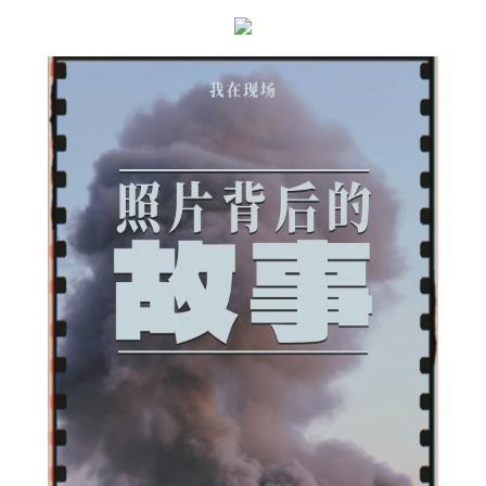
｜
苦
守
在
德
黑
台
北
秀
傳
健
檢
蘭
的
日
與
夜〉
中