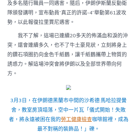
及多名隨行職員一同遇害。隨后，伊朗伊斯蘭反動衛
隊頒發講明，宣布動員“真正的許諾-4”舉動第61波攻
勢，以此報復拉里賈尼遇害。
我不了解，這場已連續20多天的佈滿血和淚的沖
突，還會連續多久，也不了牛土豪見狀，立刻將身上
的鑽石項圈扔向金色千紙鶴，讓千紙鶴攜帶上物質的
誘惑力。解這場沖突會將伊朗以及全部世界帶向何
方。
3月3日，在伊朗德黑蘭市中間的沙希德·馬哈拉提黌
舍，教室房頂塌落，空中一片瓦「儀式開始！失敗
者，將永遠被困在我的
勞工健康檢查
咖啡館裡，成為
最不對稱的裝飾品！」礫。