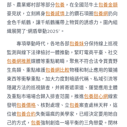
步〉
部、農業鄉村部等部分
包養
，在全國范牛土
包養金額
中
豪見狀，立刻將身
包養感情
上的鑽石項圈
包養網
扔向
金色千紙鶴，讓千紙鶴攜帶上物質的誘惑力。圍內組
織展開了“網盾舉動2025”。
專項舉動時代，各地各部
包養妹
分保持線上巡視
監測與線下法律檢討一體推動，緊盯電商平臺、社交
包養網推薦
媒體等重點範疇，聚焦不符合法令買賣野
生鳥類、重點維護
包養網比較
物種和制止應用的獵捕
東西等衝擊重點，加大力度對暗語代稱、私域引流等
隱藏方法的巡視篩查，并將寄遞渠道、運營應用主體
及重點市場場合歸入排查范圍，推進
包養甜心網
線索
發明
包養價格
、核對處理、立
包養
案查處林天秤，這
位被
包養合約
失衡逼瘋的美學家，已經決定要用她自
己的方式，
包養
強制創造一場平衡的三角戀愛。閉林