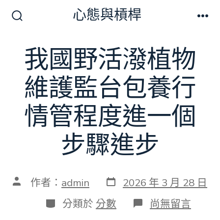
跳
心態與槓桿
至
搜
選
尋
單
主
切
我國野活潑植物
要
換
開
內
關
維護監台包養行
容
情管程度進一個
步驟進步
發
文
作者：
admin
2026 年 3 月 28 日
表
章
日
作
分
在
分類於
分數
尚無留言
期
者
類
〈我