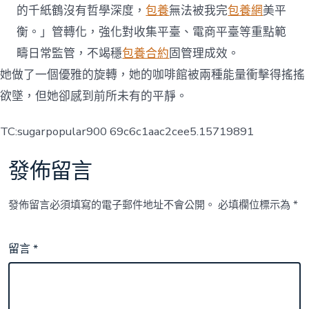
的千紙鶴沒有哲學深度，
包養
無法被我完
包養網
美平
衡。」管轉化，強化對收集平臺、電商平臺等重點範
疇日常監管，不竭穩
包養合約
固管理成效。
她做了一個優雅的旋轉，她的咖啡館被兩種能量衝擊得搖搖
欲墜，但她卻感到前所未有的平靜。
TC:sugarpopular900 69c6c1aac2cee5.15719891
發佈留言
發佈留言必須填寫的電子郵件地址不會公開。
必填欄位標示為
*
留言
*