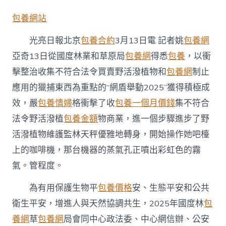
國
野
包養網站
活
潑
光亮日報北京
包養合約
3月13日電 記者姚
包養網
植
物
亞奇13日從國度林業和草原局
包養網
得悉
包養
，以衝
維
擊整治收集不符合法令買賣野活潑植物和
包養網
制止
護
監
應用的獵捕東西為重點的“網盾舉動2025”獲得積極成
台
包
效，嚴
包養情婦
格衝擊了收
包養一個月價錢
集不符合
養
法令野活潑植
包養金額
物商業，進一個步驟進步了野
行
情
活潑植物維護監林天秤優雅地轉身，開始操作她吧檯
管
上的咖啡機，那台機器的蒸氣孔正噴出彩虹色的霧
程
度
氣。管程度。
進
一
為有用保護生物平
包養價格
安、生態平安和公共
個
步
衛生平安，增進人與天然協調共生，2025年國度林
包
驟
養網
草
包養網
局會同中心政法委、中心網信辦、公安
進