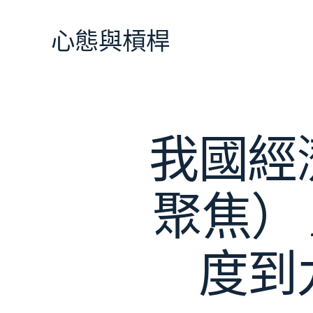
跳
至
心態與槓桿
主
要
內
容
我國經
聚焦）
度到