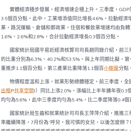
實體經濟穩步發展，經濟增速企穩上升。三季度，GDP同
3.5個百分點。此中，工業增添值同比增長4.6%，拉動經濟
業，路況運輸、倉儲和郵政業，住宿和餐飲業增速均由負轉
1.6%、2.6%和2.8%，合計拉動經濟增長0.3個百分點。
國家統計局國平易近經濟核算司司長趙同錄介紹，前三
的比重分別為6.3%、40.2%和53.5%。與上年同期比擬
重進步1.1個百分點，第三產業比重降落1.1個百
小樹屋
分點
物價程度溫和上漲，就業形勢總體穩定。前三季度，全
出租
P
共享空間
I）同比上漲2.0%，漲幅比上半年擴年夜0
均勻為5.6%，此中三季度均勻為5.4%，比二季度降落0.4
國家統計局生齒和就業統計司司長王萍萍介紹，進進三
率繼續降落，7月份為“呼兒，我可憐的女兒，以後怎麼辦