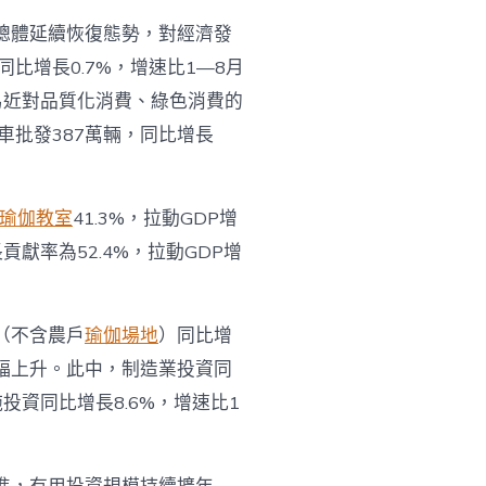
總體延續恢復態勢，對經濟發
比增長0.7%，增速比1—8月
易近對品質化消費、綠色消費的
批發387萬輛，同比增長
瑜伽教室
41.3%，拉動GDP增
獻率為52.4%，拉動GDP增
（不含農戶
瑜伽場地
）同比增
小幅上升。此中，制造業投資同
施投資同比增長8.6%，增速比1