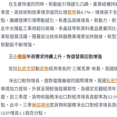
在生產恢復的同時，新動能引領感化凸顯，產業結構持
季度，高技術制造業增添值同比增
教學
長6.7%，增速高于
點，繼續發揮引領帶動感化。新產品高速增長。新動力、新
此中太陽能工業用超白玻璃、多晶硅等新資料產品產量同比分別增
業態發展活躍。隨著前沿技術與服務業場景加快融會，新型
新動能不斷增強。
三
小樹屋
年夜需求持續上升，恢復發展后勁增強
從拉
私密空間
動
家教
經濟增長的“三駕馬車”來看，我國
凈出口較快增長。面對復雜嚴峻的國際環境，我國
私密
舉措加力提效，外貿呈現較強發展韌性，為穩定宏觀經濟年
獻。前三季度，貨物和服務凈出口對經濟增長貢獻率為32.0%
點。此中，三季
舞蹈場地
度貨物和服務凈出口對經濟增長貢獻率
GDP增長1.1個百分點。