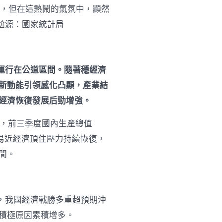
長
，但在這熱鬧的氣氛中，顯然
門
戶
尬源：國家統計局
網
－
國
度
運行在公道區間。隨著穩經濟
到
九
新動能引領感化凸顯，產業結
宮
經濟恢復發展后勁增強。
格
聚
會
算，前三季度國內生產總值
成
平易近經濟頂住壓力持續恢復，
長
門
間。
戶〉
中
，我國經濟戰勝多重超預期沖
積極原因累積增多。