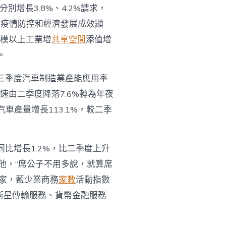
別增長3.8%、4.2%請求，
籌疫情防控和經濟發展成效顯
規模以上工業增
共享空間
添值增
。
三季度汽車制造業產能應用率
速由二季度降落7.6%轉為年夜
車產量增長113.1%，較二季
比增長1.2%，比二季度上升
了他，“席公子不用多說，就算席
家，藍少業商務
家教
活動指數
衛星傳輸服務、貨幣金融服務