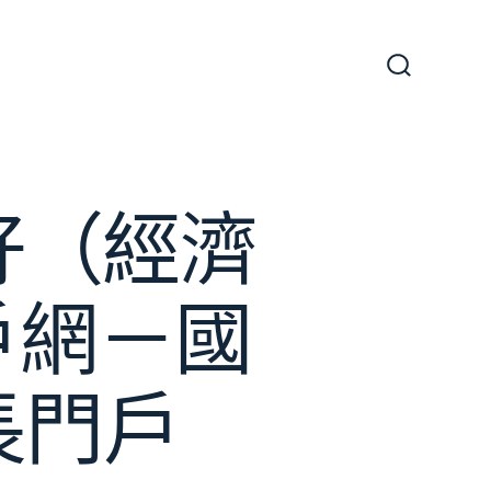
搜
尋
切
換
開
關
好（經濟
戶網－國
長門戶