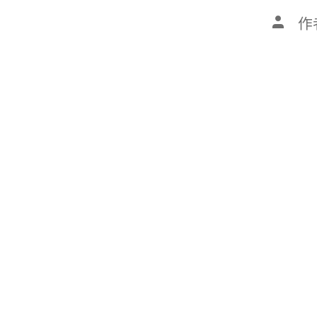
文
作
章
作
者