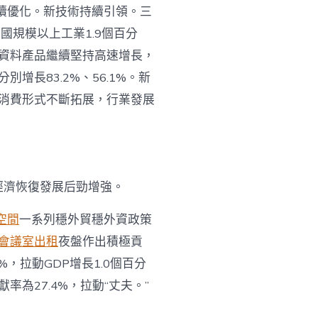
續優化。新技術持續引領。三
全國規模以上工業1.9個百分
資料產品繼續堅持高速增長，
長83.2%、56.1%。新
消費形式不斷拓展，行業發展
經濟恢復發展后勁增強。
空間
一系列穩外貿穩外資政策
會議室出租
夜盤作出積極貢
，拉動GDP增長1.0個百分
為27.4%，拉動“丈夫。”