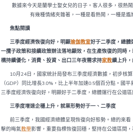
數據來今天是蘭學士娶女兒的日子。客人很多，很熱鬧
有幾種情緒夾雜著，一種是看熱鬧，一種是尷
焦點閱讀
三季度經濟恢復向好，明顯
瑜伽教室
好于二季度，總體
一攬子政策和接續政策辦法落地顯效，在生產恢復的同時，
構持續優化，消費、投資、出口三年夜需求持
家教
續上升，
10月24日，國家統計局發布三季度經濟數據，初步核
（GDP）同比增長3.0%，比上半年加速0.5個百分點。國
三季度經濟恢復向好，明顯好于二季度，總體運行在公道區
三季度增速企穩上升，就業形勢好于一、二季度
前三季度，我國經濟總體呈現恢復向好態勢。總的來看
擊的晦氣
教學
影響，重要指標恢復回穩，堅持在公道區間，