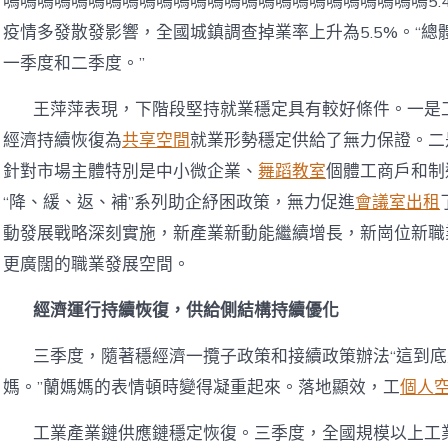
嗚嗚嗚嗚嗚嗚嗚嗚嗚嗚嗚嗚嗚嗚嗚嗚嗚嗚嗚嗚嗚嗚嗚嗚嗚5.4%
疫情多發散發影響，全國城鎮調查掉業率上升為5.5%。“
一季度和二季度。”
王萍萍表現，下階段堅持就業穩定具有較好條件。一是
經濟持續恢復為
共享空間
就業形勢穩定供給了無力保證。二
針對市場主體特別是中小微企業、
舞蹈教室
個體工商戶和制
“降、緩、返、補”系列助企紓困政策，無力促進
會議室出租
動發展戰略深刻實施，新產業新動能繼續增長，新崗位新職
更廣闊的職業發展空間。
經濟運行持續恢復，供給側結構持續優化
三季度，隨著穩經濟一攬子政策和接續政策辦法“這到
媽。”蘭媽媽的表情頓時變得凝重起來。落地顯效，工
個人
工業產業鏈供應鏈穩定恢復。三季度，全國規模以上工業