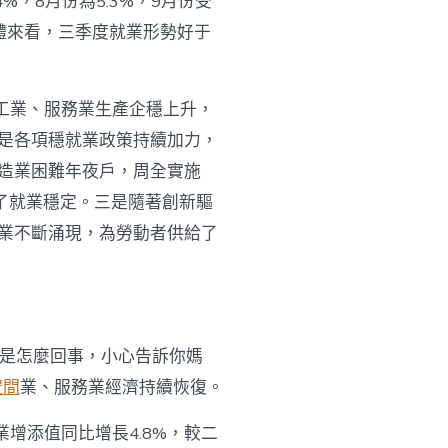
，8月份為5.3%，9月份受
總體來看，三季度就業形勢好于
工業、服務業生產企穩上升，
是各項穩就業政策持續加力，
造業困難年夜戶，周全實施
了就業穩定。三是隨著創新驅
業不斷涌現，為勞動者供給了
底是怎麼回事，小心告訴你媽
空間
業、服務業經濟持續恢復。
增添值同比增長4.8%，較二