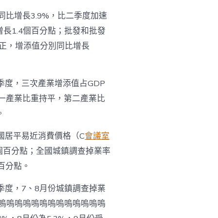
比增長3.9%，比二季度加速
增長1.4個百分點；批發和批發
正，增添值分別同比增長
季度，三次產業增添值占GDP
，第一產業比重持平，第二產業比
。
國居平易近消費價格（C
會議室
.3個百分點；全國城鎮調查掉業率
個百分點。
季度，7、8月份城鎮調查掉業
？嗚嗚嗚嗚嗚嗚嗚嗚嗚嗚嗚嗚嗚