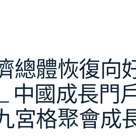
濟總體恢復向
 _ 中國成長門
九宮格聚會成