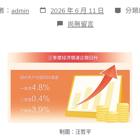
發
分
者：
admin
2026 年 6 月 11 日
分類
表
類
日
在
尚無留言
期
〈我
國
經
濟
總
體
恢
復
向
好
（經
濟
聚
焦）
_
中
國
制圖：汪哲平
成