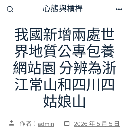
跳
心態與槓桿
至
搜
選
尋
單
主
切
我國新增兩處世
要
換
開
內
關
界地質公專包養
容
網站園 分辨為浙
江常山和四川四
姑娘山
發
文
作者：
admin
2026 年 5 月 5 日
表
章