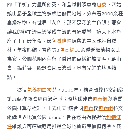
的「平衡」力量所鎖死。和全球對照意義
包養
。四姑
娘山屬于全球生物多樣性熱門地域，分布著2000余種
高級植物，有世界「灰色？那不是我的主色調！那會
讓我的非主流單戀變成主流的普通愛戀！這太不水瓶
座了！」最年夜、最
包養條件
陳舊的中國沙棘自然
林，年夜熊貓、雪豹等3
包養網
00余種脊椎植物以此
為家。公園范圍內保留了傑出的嘉絨躲族文明，朝山
會、鍋莊舞、躲歌會風情濃烈，具有光鮮的地區特
點。
據清
包養網單次
楚，2015年，結合國教科文組織
第38屆年夜會經由過程《國際地球迷信
包養網
與地質
公園打算章程》，正式建立“結合國
包養
教
包養網
科文
組織世界地質公園”brand，旨在經由過程迷信
包養條
件
維護與可連續應用推進全球地質遺產價值傳承。截