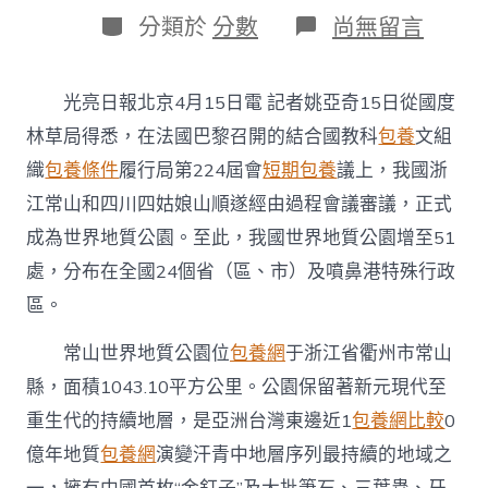
日
作
分
在
分類於
分數
尚無留言
期
者
類
〈我
國
新
光亮日報北京4月15日電 記者姚亞奇15日從國度
增
兩
林草局得悉，在法國巴黎召開的結合國教科
包養
文組
處
織
包養條件
履行局第224屆會
短期包養
議上，我國浙
世
界
江常山和四川四姑娘山順遂經由過程會議審議，正式
地
成為世界地質公園。至此，我國世界地質公園增至51
質
公
處，分布在全國24個省（區、市）及噴鼻港特殊行政
專
區。
包
養
網
常山世界地質公園位
包養網
于浙江省衢州市常山
站
縣，面積1043.10平方公里。公園保留著新元現代至
園
分
重生代的持續地層，是亞洲台灣東邊近1
包養網比較
0
辨
億年地質
包養網
演變汗青中地層序列最持續的地域之
為
浙