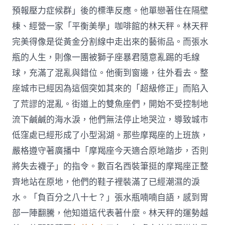
預報壓力症候群」後的標準反應。他單戀著住在隔壁
棟、經營一家「平衡美學」咖啡館的林天秤。林天秤
完美得像是從黃金分割線中走出來的藝術品。而張水
瓶的人生，則像一團被獅子座暴君隨意亂踢的毛線
球，充滿了混亂與錯位。他衝到窗邊，往外看去。整
座城市已經因為這個突如其來的「超級修正」而陷入
了荒謬的混亂。街道上的雙魚座們，開始不受控制地
流下鹹鹹的海水淚，他們無法停止地哭泣，導致城市
低窪處已經形成了小型潟湖。那些摩羯座的上班族，
嚴格遵守著廣播中「摩羯座今天適合原地踏步，否則
將失去襪子」的指令。數百名西裝筆挺的摩羯座正整
齊地站在原地，他們的鞋子裡裝滿了已經潮濕的淚
水。「負百分之八十七？」張水瓶喃喃自語，感到胃
部一陣翻騰，他知道這代表著什麼。林天秤的運勢越