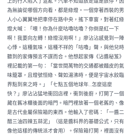
上的行人陷入了混亂。汽車不知道該走還是該停，因
為無論從哪個方向看，都是綠燈。一個穿著西裝的男
人小心翼翼地把車停在路中央，搖下車窗，對著紅綠
燈大喊：「喂！你為什麼咕嚕咕嚕？你倒是紅一下
啊！我要向左轉！綠燈沒用啊！」廖沾沾感覺到一陣
心悸。這種氣味，這種不祥的「咕嚕」聲，與他兒時
聽到的家傳預言不謀而合。他想起家傳《沾醬秘笈》
裡記載的第一句：「當世間萬物的交通都被麵皮的氣
味籠罩，且燈號恒綠、聲如湯沸時，便是宇宙水餃臨
界點到來之時。」「七點五個地球年…怎麼這麼
快？」廖沾沾猛地衝回店裡，衝到後廚，打開了一個
藏在舊冰櫃後面的暗門。暗門裡放著一個老舊的、像
是古代金屬保險箱的東西。他輸入了密碼：「一醬二
醋三油四辣五蒜泥」（這是醬料界的基礎公式，只有
像他這樣的傳統派才會用）。保險箱打開，裡面沒有