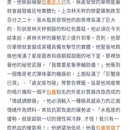
差，他那股積壓
包養女人
已久、無處安放的單戀能量
就會越發瘋狂地實體化。上次林天秤的戀愛運勢跌至
百分之二十，張水瓶就發現他的廚房裡長滿了巨大
的、形狀是林天秤側臉的粉紅色蘑菇。他必須在今天
結束前，將林天秤的運勢至少提升到零。否則，他那
份單戀就會變成某種具備攻擊性的實體。他緊張地跑
進他堆滿了星座圖表和過期甜甜圈的地下室，那裡放
著他的秘密武器。「我需要星象學輔助儀！」他衝到
一個像是老式彈珠臺的機器前，上面貼滿了「巨蟹座
已哭」、「處女座勿碰」等警告標籤。這是他用廢棄
的唱片機和一個不
包養
知名的外星計算器改造而成的
「情感調節器」。他必須輸入一種極具感染力的正面
情緒作為燃料，來抵抗那負面的運勢波。「水瓶座的
優勢，就是超脫一切的理性與冷靜…才怪！我只有一
腔熱血的傻氣啊！」他絕望地低吼。他看
包養管道
了