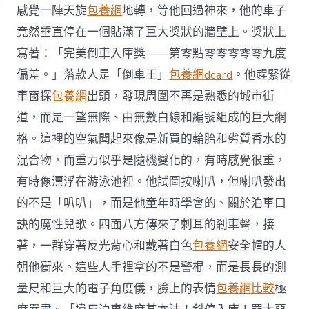
感覺一陣天旋
包養網
地轉，等他回過神來，他的車子
竟然垂直停在一個貼滿了巨大獎狀的牆壁上。獎狀上
寫著：「完美倒車入庫獎——第零點零零零零零九度
偏差。」落款人是「倒車王」
包養網dcard
。他趕緊從
車窗探
包養網
出頭，發現周圍不再是熟悉的城市街
道，而是一望無際、由無數白線和編號組成的巨大網
格。這裡的空氣聞起來像是新買的輪胎和劣質香水的
混合物，而重力似乎是隨機變化的，有時感覺很重，
有時像漂浮在游泳池裡。他試圖按喇叭，但喇叭發出
的不是「叭叭」，而是他童年時學會的、關於泊車口
訣的魔性兒歌。四面八方傳來了刺耳的剎車聲，接
著，一群穿著反光背心和戴著白色
包養網
安全帽的人
朝他衝來。這些人手裡拿的不是警棍，而是長長的測
量尺和巨大的電子角度儀，臉上的表情
包養網比較
極