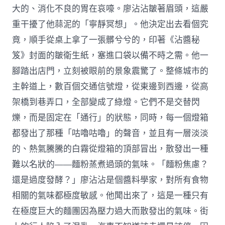
大的、消化不良的胃在哀嚎。廖沾沾皺著眉頭，這嚴
重干擾了他蒜泥的「寧靜冥想」。他決定出去看個究
竟，順手從桌上拿了一張髒兮兮的，印著《沾醬秘
笈》封面的皺衛生紙，塞進口袋以備不時之需。他一
腳踏出店門，立刻被眼前的景象震驚了。整條城市的
主幹道上，數百個交通信號燈，從東邊到西邊，從高
架橋到巷弄口，全部變成了綠燈。它們不是交替閃
爍，而是固定在「通行」的狀態，同時，每一個燈箱
都發出了那種「咕嚕咕嚕」的聲音，並且有一層淡淡
的、熱氣騰騰的白霧從燈箱的頂部冒出，散發出一種
難以名狀的——麵粉蒸煮過頭的氣味。「麵粉焦慮？
還是過度發酵？」廖沾沾是個醬料學家，對所有食物
相關的氣味都極度敏感。他聞出來了，這是一種只有
在極度巨大的麵團因為壓力過大而散發出的氣味。街