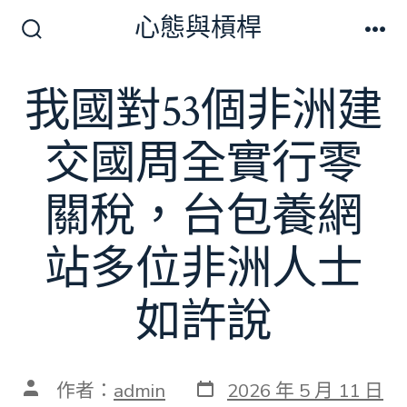
跳
心態與槓桿
至
搜
選
尋
單
主
切
我國對53個非洲建
要
換
開
內
關
交國周全實行零
容
關稅，台包養網
站多位非洲人士
如許說
發
文
作者：
admin
2026 年 5 月 11 日
表
章