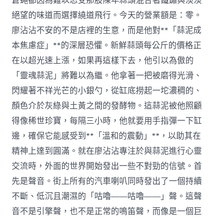
蒼蠅都因為難以忍受那股陳年蒜頭混合著鐵鏽與淡淡
站
絕望的味道而選擇繞道飛行。今天的營業額是：零。
多
位
廖沾沾不安的不是店裡的生意，而是他對**「蒜泥成
非
本焦慮症」**的深層恐懼。新鮮蒜頭每公斤的價格正
洲
人
在以超光速上漲，如果再這樣下去，他引以為傲的
士
如
「靈魂蒜泥」將難以為繼。他拿著一把被磨得光滑、
許
閃耀著不祥光芒的小銀勺，從缸底撈起一坨濃稠的、
說〉
中
顏色介於灰綠與土黃之間的發酵物。這蒜泥被他照顧
得像稀世珍寶，每隔三小時，他就要用手指彈一下缸
邊，確保它能感受到**「溫和的震動」**，以助其在
精神上達到圓滿。就在廖沾沾專注於與蒜泥進行心靈
交流時，外面的世界開始發出一些不對勁的信號。首
先是聲音。街上所有的汽車喇叭同時發出了一個持續
不斷、低沉且潮濕的「咕嚕——咕嚕——」聲。這聲
音不是引擎聲，也不是正常的鳴笛聲，而像是一個巨