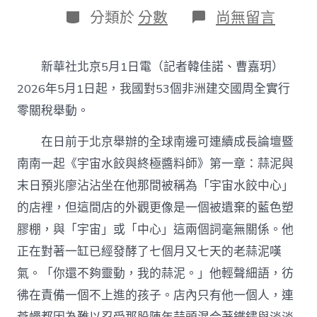
日
作
分
在
分類於
分數
尚無留言
期
者
類
〈我
國
對
新華社北京5月1日電（記者韓佳諾、曹嘉玥）
53
個
2026年5月1日起，我國對53個非洲建交國周全實行
非
零關稅舉動。
洲
建
在日前于北京舉辦的全球南邊可連續成長論壇暨
交
國
南南一起《宇宙水餃與終極醬料師》第一章：蒜泥與
周
全
末日預兆廖沾沾坐在他那間被稱為「宇宙水餃中心」
實
的店裡，但這間店的外觀更像是一個被遺棄的藍色塑
行
零
膠棚，與「宇宙」或「中心」這兩個詞毫無關係。他
關
正在對著一缸已經發酵了七個月又七天的老蒜泥嘆
稅，
台
氣。「你還不夠靈動，我的蒜泥。」他輕聲細語，彷
包
彿在責備一個不上進的孩子。店內只有他一個人，連
養
網