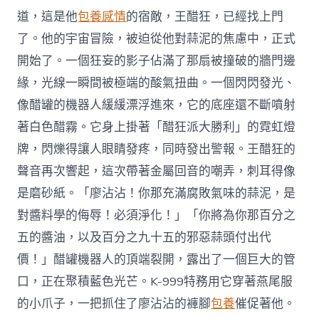
道，這是他
包養感情
的宿敵，王醋狂，已經找上門
了。他的宇宙冒險，被迫從他對蒜泥的焦慮中，正式
開始了。一個狂妄的影子佔滿了那扇被撞破的牆門邊
緣，光線一瞬間被極端的酸氣扭曲。一個閃閃發光、
像醋罐的機器人緩緩漂浮進來，它的底座還不斷噴射
著白色醋霧。它身上掛著「醋狂派大勝利」的霓虹燈
牌，閃爍得讓人眼睛發疼，同時發出警報。王醋狂的
聲音再次響起，這次帶著金屬回音的嘲弄，刺耳得像
是磨砂紙。「廖沾沾！你那充滿腐敗氣味的蒜泥，是
對醬料學的侮辱！必須淨化！」「你將為你那百分之
五的醬油，以及百分之九十五的邪惡蒜頭付出代
價！」醋罐機器人的頂端裂開，露出了一個巨大的管
口，正在聚積藍色光芒。K-999特務用它穿著燕尾服
的小爪子，一把抓住了廖沾沾的褲腳
包養
催促著他。