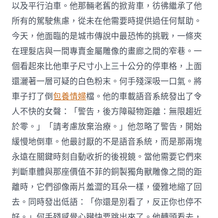
以及平行泊車。他那輛老舊的掀背車，彷彿繼承了他
所有的駕駛焦慮，從未在他需要時提供過任何幫助。
今天，他面臨的是城市傳說中最恐怖的挑戰，一條夾
在理髮店與一間專賣金屬雕像的畫廊之間的窄巷。一
個看起來比他車子尺寸小上三十公分的停車格，上面
還灑著一層可疑的白色粉末。何手殘深吸一口氣。將
車子打了倒
包養情婦
檔。他的車載語音系統發出了令
人不快的女聲：「警告，後方障礙物距離：無限趨近
於零。」「請考慮放棄治療。」他忽略了警告，開始
緩慢地倒車。他最討厭的不是語音系統，而是那兩塊
永遠在關鍵時刻自動收折的後視鏡。當他需要它們來
判斷車體與那座價值不菲的銅製獨角獸雕像之間的距
離時，它們卻像兩片羞澀的耳朵一樣，優雅地縮了回
去。同時發出低語：「你還是別看了，反正你也停不
好。」何手殘感覺心臟快要跳出來了。他轉頭看去，