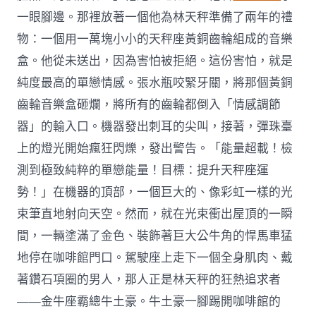
一眼腳邊。那裡放著一個他為林天秤準備了兩年的禮
物：一個用一萬塊小小的天秤座黃銅齒輪組成的音樂
盒。他從未送出，因為害怕被拒絕。這份害怕，就是
純度最高的單戀情感。張水瓶咬緊牙關，將那個黃銅
齒輪音樂盒砸爛，將所有的齒輪都倒入「情感調節
器」的輸入口。機器發出刺耳的尖叫，接著，彈珠臺
上的燈光開始瘋狂閃爍，發出警告。「能量超載！檢
測到極致純粹的單戀能量！目標：提升天秤座運
勢！」在機器的頂部，一個巨大的、像彩虹一樣的光
束筆直地射向天空。然而，就在光束衝出屋頂的一瞬
間，一輛塗滿了金色、裝飾著巨大公牛角的悍馬車猛
地停在咖啡館門口。駕駛座上走下一個全身肌肉、戴
著鑽石項圈的男人，那人正是林天秤的狂熱追求者
——金牛座霸總牛土豪。牛土豪一腳踢開咖啡館的