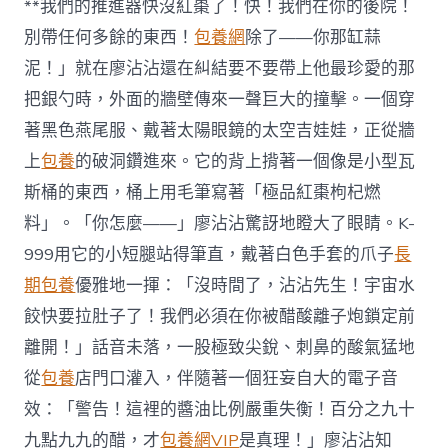
**我們的推進器快沒紅棗了！快！我們在你的後院！
別帶任何多餘的東西！
包養網
除了——你那缸蒜
泥！」就在廖沾沾還在糾結要不要帶上他最珍愛的那
把銀勺時，外面的牆壁傳來一聲巨大的撞擊。一個穿
著黑色燕尾服、戴著太陽眼鏡的太空吉娃娃，正從牆
上
包養
的破洞鑽進來。它的背上揹著一個像是小型瓦
斯桶的東西，桶上用毛筆寫著「極品紅棗枸杞燃
料」。「你怎麼——」廖沾沾驚訝地瞪大了眼睛。K-
999用它的小短腿站得筆直，戴著白色手套的爪子
長
期包養
優雅地一揮：「沒時間了，沾沾先生！宇宙水
餃快要拉肚子了！我們必須在你被醋酸離子炮鎖定前
離開！」話音未落，一股極致尖銳、刺鼻的酸氣猛地
從
包養
店門口灌入，伴隨著一個狂妄自大的電子音
效：「警告！這裡的醬油比例嚴重失衡！百分之九十
九點九九的醋，才
包養網VIP
是真理！」廖沾沾知