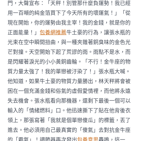
門，大聲宣布：「天秤！別管那什麼負運勢！我已經
用一百噸的純金箔買下了今天所有的壞運氣！」「從
現在開始，你的運勢由我主宰！我的金錢，就是你的
正面能量！」
包養網推薦
牛土豪的行為，讓張水瓶的
光束在空中瞬間扭曲，與一種夾雜著銅臭味的金色光
芒對撞。天空開始下起了荒謬的雨。雨點不是水，而
是閃耀著淚光的小小黃銅齒輪。「不行！金牛座的物
質力量太強了！我的單戀被汙染了！」張水瓶大喊。
他知道，如果牛土豪的物質力量勝出，林天秤將會被
困在一個充滿金錢和俗氣的虛假愛情裡，而他將永遠
失去機會。張水瓶看向那機器，還剩下最後一個可以
輸入的「情緒燃料」口。他迅速撕下了貼在他背後衣
領上，那張寫著「我就是個單戀傻瓜」的標籤，丟了
進去。他必須用自己最真實的「傻氣」去對抗金牛座
的「霸氣」！調節器再次發出
包養意思
轟鳴，這一