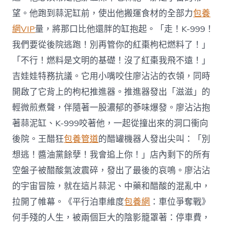
望。他跑到蒜泥缸前，使出他搬運食材的全部力
包養
網VIP
量，將那口比他還胖的缸抱起。「走！K-999！
我們要從後院逃跑！別再管你的紅棗枸杞燃料了！」
「不行！燃料是文明的基礎！沒了紅棗我飛不遠！」
吉娃娃特務抗議。它用小嘴咬住廖沾沾的衣領，同時
開啟了它背上的枸杞推進器。推進器發出「滋滋」的
輕微煎煮聲，伴隨著一股濃郁的蔘味爆發。廖沾沾抱
著蒜泥缸、K-999咬著他，一起從撞出來的洞口衝向
後院。王醋狂
包養管道
的醋罐機器人發出尖叫：「別
想逃！醬油黨餘孽！我會追上你！」店內剩下的所有
空盤子被醋酸氣波震碎，發出了最後的哀鳴。廖沾沾
的宇宙冒險，就在這片蒜泥、中藥和醋酸的混亂中，
拉開了帷幕。《平行泊車維度
包養網
：車位爭奪戰》
何手殘的人生，被兩個巨大的陰影籠罩著：停車費，