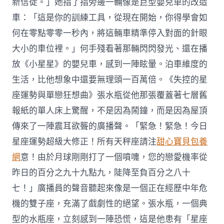
新信徒。」她指了指旁邊一輛像是巨型嬰兒車的改造
車：「這是你的訓練工具，從現在開始，你得學會如
何在零點零零一秒內，將這輛車精準停入對面的針眼
大小的車位裡。」何手殘看著那輛閃閃發光、還在播
放《小星星》的嬰兒車，感到一陣眩暈。泊車維度的
生活，比他想象中還要無理頭一百萬倍。《失控的星
座運勢與單戀狂想曲》張水瓶從他那張覆蓋著七層舊
報紙的單人床上驚醒，不是因為鬧鐘，而是因為屋頂
傳來了一陣震耳欲聾的廣播聲。「緊急！緊急！今日
星座運勢超級大修正！所有天秤座請注
甜心寶貝包養
網
意！由於月球剛剛打了一個噴嚏，您的戀愛機率從
昨日的百分之九十九點九，陡降至負百分之八十
七！」廣播員的聲音聽起來像是一個正在經歷中年危
機的雙子座，充滿了戲劇性的絕望。張水瓶，一個典
型的水瓶座，立刻感到一陣恐慌，這是他患有「星座