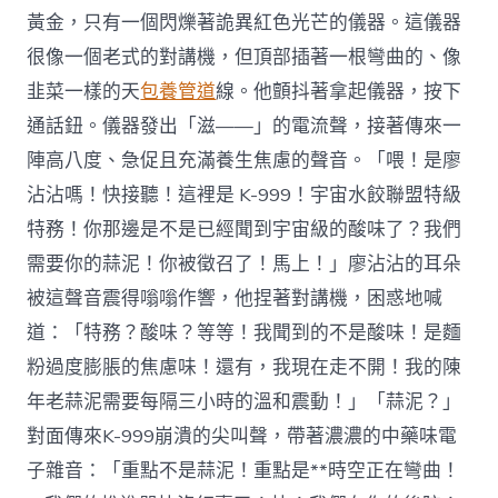
黃金，只有一個閃爍著詭異紅色光芒的儀器。這儀器
很像一個老式的對講機，但頂部插著一根彎曲的、像
韭菜一樣的天
包養管道
線。他顫抖著拿起儀器，按下
通話鈕。儀器發出「滋——」的電流聲，接著傳來一
陣高八度、急促且充滿養生焦慮的聲音。「喂！是廖
沾沾嗎！快接聽！這裡是 K-999！宇宙水餃聯盟特級
特務！你那邊是不是已經聞到宇宙級的酸味了？我們
需要你的蒜泥！你被徵召了！馬上！」廖沾沾的耳朵
被這聲音震得嗡嗡作響，他捏著對講機，困惑地喊
道：「特務？酸味？等等！我聞到的不是酸味！是麵
粉過度膨脹的焦慮味！還有，我現在走不開！我的陳
年老蒜泥需要每隔三小時的溫和震動！」「蒜泥？」
對面傳來K-999崩潰的尖叫聲，帶著濃濃的中藥味電
子雜音：「重點不是蒜泥！重點是**時空正在彎曲！