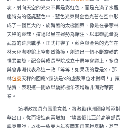
次，射向天空的光束不再是彩虹色，而是充滿了水瓶
座特有的怪誕藍色**。藍色光束與金色光芒在空中形
成了一個巨大的、旋轉著的太極圖案，像是在爭奪林
天秤的靈魂。這場以星座運勢為賭注、以單戀能量為
武器的荒唐戰爭，正式打響了。藍色與金色的光芒在
林天秤咖啡館上空劇烈衝撞，創造出一個不斷旋轉的
怪異氣旋。配合與成長學院成立十周年會議上，多位
與會非洲代表為這一政「等等！如果我的愛是X，那
林
包養
天秤的回應Y應該是X的虛數單位才對啊！」策
點贊，表現這一開放舉動將極年夜增進非洲對華商
業。
“這項政策具有嚴重意義，將激勵非洲國度增添對
華出口，從而增進商業增加。”埃塞俄比亞前高等部長
奧克貝說，以後一些東方年夜國濫用關稅舉動，甚至