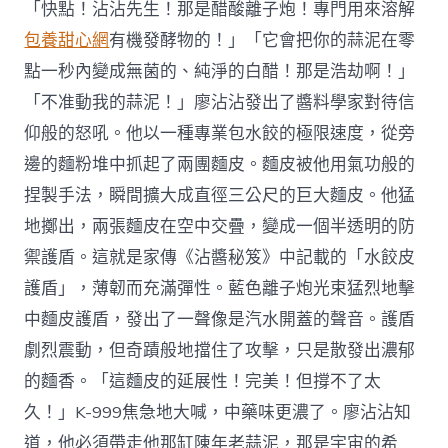
「快點！沾沾先生！那是醋酸離子炮！專門用來溶解
包養甜心網
有機發酵物的！」「它會把你的蒜泥在零
點一秒內變成無菌的、純淨的白醋！那是浩劫啊！」
「不准動我的蒜泥！」廖沾沾發出了醬料學家對待信
仰般的怒吼。他以一種專業包水餃的極限速度，從旁
邊的麵粉堆中抓起了兩團麵皮。麵皮被他用氣功般的
捏製手法，瞬間擴大成直徑三公尺的巨大麵皮。他猛
地擲出，兩張麵皮在空中交疊，變成一個半透明的防
禦護盾。這就是家傳《沾醬秘笈》中記載的「水餃皮
護盾」，薄韌而充滿彈性。藍色離子炮光束猛烈地擊
中麵皮護盾，發出了一聲像是汽水開蓋的聲音。護盾
劇烈震動，但奇蹟般地擋住了攻擊，只是散發出濃郁
的麵香。「這麵皮的延展性！完美！但撐不了太
久！」K-999焦急地大喊，中藥味更濃了。廖沾沾知
道，他必須帶走他那缸陳年老蒜泥，那是宇宙的希