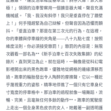
度嚴肅。「違反泊車維度基本法！斜停入庫！罪大惡
極！」領頭的泊車警察用一個擴音器大喊，聲音充滿
機械感。「我、我沒有斜停！我只是垂直停在了牆壁
上！」何手殘趕緊為自己辯解，但聲音因為恐懼而顫
抖。「垂直泊車？那是在第三次元的行為，在這裡，
你的車體與停車線的夾角是——八十九點七度！按照
維度法則，你必須接受懲罰！」懲罰的內容是：無限
次觀看一部名為**《新手泊車七百次失敗集錦》的紀
錄片，直到哭泣為止。就在這時，一輛像是從科幻電
影裡開出來的黑色跑車，優雅地從網格的邊緣漂移而
過。跑車的輪胎發出令人陶醉的摩擦聲，它以一種近
乎蔑視重力的姿態，精準地停進了一個只有它車身尺
寸寬度的停車格中。那泊車的過程就像一場舞蹈，流
暢、完美，且毫無任何多餘的動作**。跑車的駕駛座
上走出一個全身黑色皮衣的女人，她戴著一副透明護