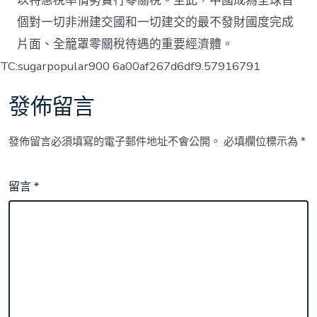
以特惠稅率情勢實行零關稅。至此，中國成為全球首
個對一切非洲建交國和一切建交的最不發財國度完成
片面、全籠罩零關稅待遇的重要經濟體。
TC:sugarpopular900 6a00af267d6df9.57916791
發佈留言
發佈留言必須填寫的電子郵件地址不會公開。
必填欄位標示為
*
留言
*