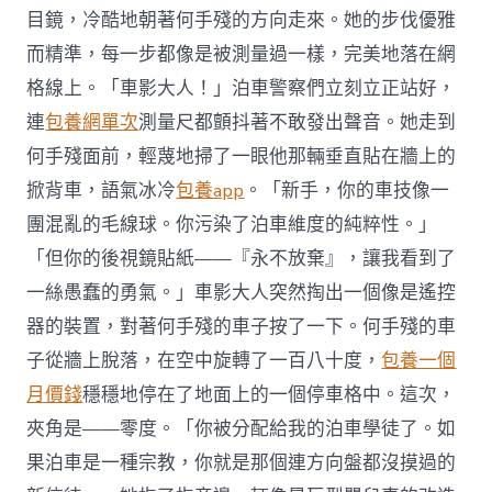
目鏡，冷酷地朝著何手殘的方向走來。她的步伐優雅
而精準，每一步都像是被測量過一樣，完美地落在網
格線上。「車影大人！」泊車警察們立刻立正站好，
連
包養網單次
測量尺都顫抖著不敢發出聲音。她走到
何手殘面前，輕蔑地掃了一眼他那輛垂直貼在牆上的
掀背車，語氣冰冷
包養app
。「新手，你的車技像一
團混亂的毛線球。你污染了泊車維度的純粹性。」
「但你的後視鏡貼紙——『永不放棄』，讓我看到了
一絲愚蠢的勇氣。」車影大人突然掏出一個像是遙控
器的裝置，對著何手殘的車子按了一下。何手殘的車
子從牆上脫落，在空中旋轉了一百八十度，
包養一個
月價錢
穩穩地停在了地面上的一個停車格中。這次，
夾角是——零度。「你被分配給我的泊車學徒了。如
果泊車是一種宗教，你就是那個連方向盤都沒摸過的