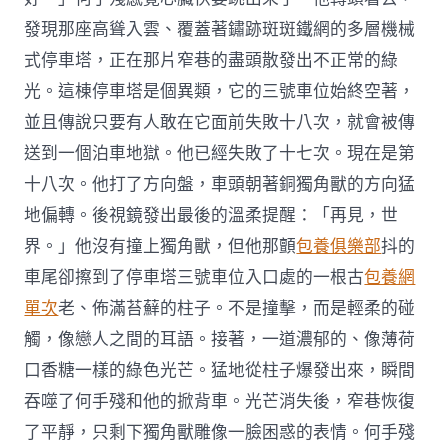
發現那座高聳入雲、覆蓋著鏽跡斑斑鐵網的多層機械
式停車塔，正在那片窄巷的盡頭散發出不正常的綠
光。這棟停車塔是個異類，它的三號車位始終空著，
並且傳說只要有人敢在它面前失敗十八次，就會被傳
送到一個泊車地獄。他已經失敗了十七次。現在是第
十八次。他打了方向盤，車頭朝著銅獨角獸的方向猛
地偏轉。後視鏡發出最後的溫柔提醒：「再見，世
界。」他沒有撞上獨角獸，但他那顫
包養俱樂部
抖的
車尾卻擦到了停車塔三號車位入口處的一根古
包養網
單次
老、佈滿苔蘚的柱子。不是撞擊，而是輕柔的碰
觸，像戀人之間的耳語。接著，一道濃郁的、像薄荷
口香糖一樣的綠色光芒。猛地從柱子爆發出來，瞬間
吞噬了何手殘和他的掀背車。光芒消失後，窄巷恢復
了平靜，只剩下獨角獸雕像一臉困惑的表情。何手殘