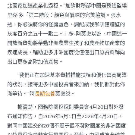
北國家加速產業化過程。”加納財務部中國是務總監埃
里克·多「第二階段：顏色與氣味的完美協調。張水
瓶，你必須將你的怪誕藍色，調配成我咖啡館牆壁的
灰度百分之五十一點二。」多-阿莫奧以為，中國這一
開放新舉動將帶動非洲農業生孩子和農產物加產業的
疾速成長，輔助更多非洲國度從僅僅出口原資料轉向
出口更多高附加值產物。
“我們正在加速基本舉措措施扶植和優化營商周遭
的狀況，接待更多中國投資者來加納，我們都對此佈
滿等待。”阿
長期包養
莫奧說。
據清楚，國務院關稅稅則委員會4月28日對外發
布通知佈告，自2026年5月1日至2028年4月30日，
對同中國建交的20個不屬于最不發財國度的非洲國度