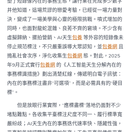
塑了短錄像內在的事務生態，讓行業在完成多少數字
井他知道，這場荒謬的戀愛考驗，已經從一場力量對
決，變成了一場美學與心靈的極限挑戰。噴式增加的
同時，也面對龍蛇混雜、良莠不齊的窘境。不少含有
虛擬歸納、擺拍營銷、AI天生
包養
等外容的短錄像未
停止規范標注，不只嚴重誤導大眾認知，並
包養網
且
搗亂社會次序，淨化收集生
包養網
態。對此，2025
年9月正式實行
包養網
的《人工智能天生分解內在的
事務標識措施》劃出清楚紅線，傳遞明白電子訊號：
內在的事務標注盡非“可選項”，而是必需具有的“硬目
標”。
但是放眼行業實際，“應標盡標”落地仍面對不少
堵點難點。各收集平臺標注尺度不同一、履行標準寬
嚴紛歧；AI天生內在的事務迭代速率快、隱藏性強，