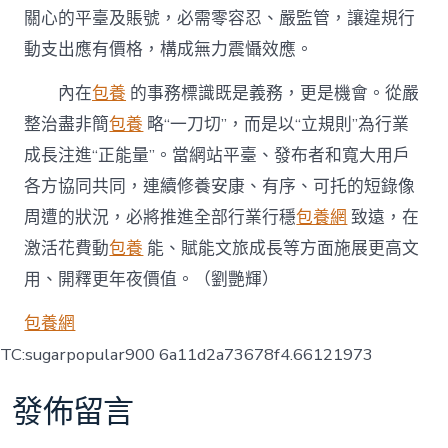
關心的平臺及賬號，必需零容忍、嚴監管，讓違規行
動支出應有價格，構成無力震懾效應。
內在
包養
的事務標識既是義務，更是機會。從嚴
整治盡非簡
包養
略“一刀切”，而是以“立規則”為行業
成長注進“正能量”。當網站平臺、發布者和寬大用戶
各方協同共同，連續修養安康、有序、可托的短錄像
周遭的狀況，必將推進全部行業行穩
包養網
致遠，在
激活花費動
包養
能、賦能文旅成長等方面施展更高文
用、開釋更年夜價值。
（
劉艷輝
）
包養網
TC:sugarpopular900 6a11d2a73678f4.66121973
發佈留言