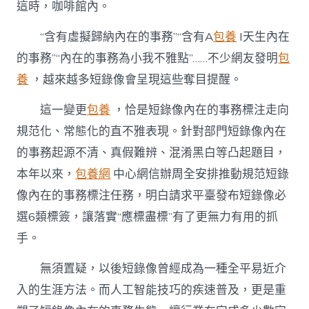
是
這時，咖啡館內。
一
道
“含有虛擬歸納內在的事務”“含有A
包養
I天生內在
“必
的事務”“內在的事務為小我不雅點”……不少網友發明
包
答
題
養
，越來越多短錄像會呈現這些奪目提醒。
台
包
這一變更
包養
，恰是短錄像內在的事務標注走向
養
行
規范化、常態化的直不雅表現。針對部門短錄像內在
情”〉
的事務起源不清、真假難辨、混淆黑白等凸起題目，
中
本年以來，
包養網
中心網信辦周全安排推動規范短錄
像內在的事務標注任務，明白請求平臺發布短錄像必
選6類標簽，讓落實“應標盡標”有了更無力有用的抓
手。
無須置疑，以後短錄像曾經成為一種全平易近介
入的生涯方法。而人工智能技巧的疾速普及，更是重