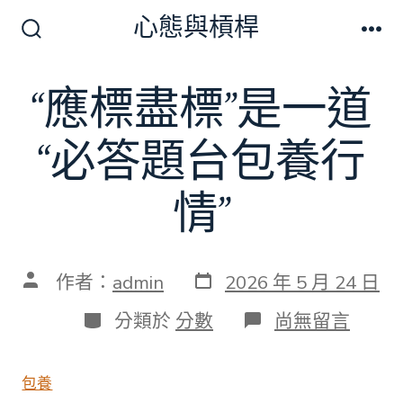
跳
心態與槓桿
至
搜
選
尋
單
主
切
“應標盡標”是一道
要
換
開
內
關
“必答題台包養行
容
情”
發
文
作者：
admin
2026 年 5 月 24 日
表
章
日
作
分
在
分類於
分數
尚無留言
期
者
類
〈“應
標
盡
包養
標”