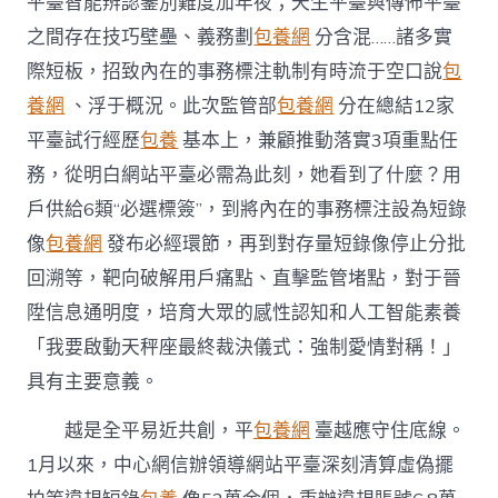
平臺智能辨認鑒別難度加年夜；天生平臺與傳佈平臺
之間存在技巧壁壘、義務劃
包養網
分含混……諸多實
際短板，招致內在的事務標注軌制有時流于空口說
包
養網
、浮于概況。此次監管部
包養網
分在總結12家
平臺試行經歷
包養
基本上，兼顧推動落實3項重點任
務，從明白網站平臺必需為此刻，她看到了什麼？用
戶供給6類“必選標簽”，到將內在的事務標注設為短錄
像
包養網
發布必經環節，再到對存量短錄像停止分批
回溯等，靶向破解用戶痛點、直擊監管堵點，對于晉
陞信息通明度，培育大眾的感性認知和人工智能素養
「我要啟動天秤座最終裁決儀式：強制愛情對稱！」
具有主要意義。
越是全平易近共創，平
包養網
臺越應守住底線。
1月以來，中心網信辦領導網站平臺深刻清算虛偽擺