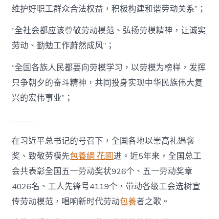
维护好职工群众合法权益，积极构建和谐劳动关系”；
“全社会都应该尊敬劳动模范、弘扬劳模精神，让诚实
劳动、勤勉工作蔚然成风”；
“全国各族人民都要向劳模学习，以劳模为榜样，发挥
只争朝夕的奋斗精神，共同投身实现中华民族伟大复
兴的宏伟事业”；
…………
在习近平总书记的号召下，全国各地以崇高礼遇褒
奖、致敬劳模先
包養網 花園
进。近5年来，全国总工
会共表彰全国五一劳动奖状926个、五一劳动奖章
4026名、工人先锋号4119个，带动各级工会选树宣
传劳动模范，唱响新时代劳动
包養
者之歌。