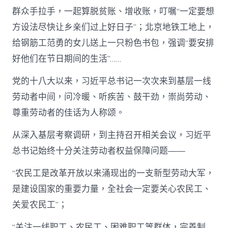
群众手拉手，一起算脱贫账、增收账，叮嘱“一定要想
方设法尽快让乡亲们过上好日子”；北京地铁工地上，
给钢筋工范勇的女儿送上一只粉色书包，强调“要安排
好他们在节日期间的生活”……
党的十八大以来，习近平总书记一次次来到基层一线
劳动者中间，问冷暖、听疾苦、鼓干劲，崇尚劳动、
尊重劳动者的佳话为人称颂。
从深入基层考察调研，到主持召开相关会议，习近平
总书记始终十分关注劳动者权益保障问题——
“农民工是改革开放以来涌现出的一支新型劳动大军，
是建设国家的重要力量，全社会一定要关心农民工、
关爱农民工”；
“关注一线职工、农民工、困难职工等群体，完善制