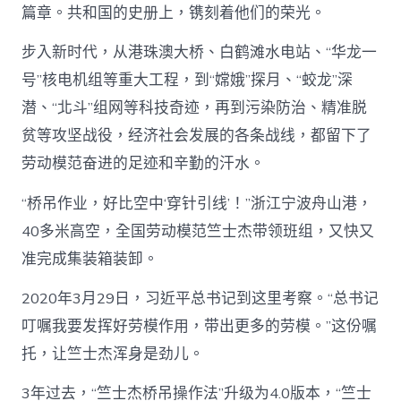
篇章。共和国的史册上，镌刻着他们的荣光。
步入新时代，从港珠澳大桥、白鹤滩水电站、“华龙一
号”核电机组等重大工程，到“嫦娥”探月、“蛟龙”深
潜、“北斗”组网等科技奇迹，再到污染防治、精准脱
贫等攻坚战役，经济社会发展的各条战线，都留下了
劳动模范奋进的足迹和辛勤的汗水。
“桥吊作业，好比空中‘穿针引线’！”浙江宁波舟山港，
40多米高空，全国劳动模范竺士杰带领班组，又快又
准完成集装箱装卸。
2020年3月29日，习近平总书记到这里考察。“总书记
叮嘱我要发挥好劳模作用，带出更多的劳模。”这份嘱
托，让竺士杰浑身是劲儿。
3年过去，“竺士杰桥吊操作法”升级为4.0版本，“竺士