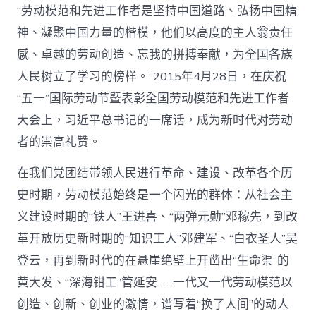
“劳动模范和先进工作者是坚持中国道路、弘扬中国精
神、凝聚中国力量的楷模，他们以高度的主人翁责任
感、卓越的劳动创造、忘我的拼搏奉献，为全国各族
人民树立了学习的榜样。”2015年4月28日，在庆祝
“五一”国际劳动节暨表彰全国劳动模范和先进工作者
大会上，习近平总书记的一席话，成为新时代对劳动
者的崇高礼赞。
在我们党团结带领人民进行革命、建设、改革各个历
史时期，劳动模范始终是一个闪光的群体：从社会主
义建设时期的“铁人”王进喜、“两弹元勋”邓稼先，到改
革开放历史新时期的“知识工人”邓建军、“白衣圣人”吴
登云，再到新时代的在悬崖绝壁上开凿出“生命渠”的
黄大发、“深海钳工”管延安……一代又一代劳动模范以
创造、创新、创业的激情，谱写着“换了人间”的动人