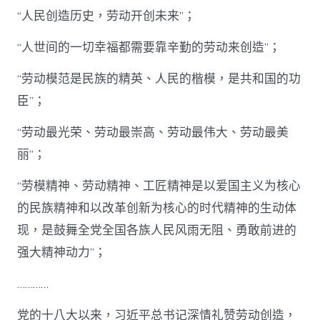
样
“人民创造历史，劳动开创未来”；
查
甜
心
“人世间的一切幸福都需要靠辛勤的劳动来创造”；
包
養
“劳动模范是民族的精英、人民的楷模，是共和国的功
網
臣”；
礼
赞
劳
“劳动最光荣、劳动最崇高、劳动最伟大、劳动最美
动
丽”；
创
造
“劳模精神、劳动精神、工匠精神是以爱国主义为核心
_
中
的民族精神和以改革创新为核心的时代精神的生动体
国
现，是鼓舞全党全国各族人民风雨无阻、勇敢前进的
网〉
中
强大精神动力”；
…………
党的十八大以来，习近平总书记深情礼赞劳动创造，