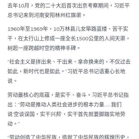
去年10月，党的二十大后首次出京考察期间，习近平
总书记来到河南安阳林州红旗渠。
1960年至1969年，10万林县儿女筚路蓝缕、苦干实
干，在太行山上修成一座全长1500公里的人间天渠，
树起一座跨越时空的精神丰碑。
“社会主义是拼出来、干出来、拿命换来的，不仅过去
如此，新时代也是如此。”习近平总书记语重心长地
说。
劳动最核心的底蕴，是实干、奋斗。习近平总书记指
出：“劳动是推动人类社会进步的根本力量……我们
说‘空谈误国，实干兴邦’，实干首先就要脚踏实地劳
动。”
“劳动创造了中华民族，造就了中华民族的辉煌历史，