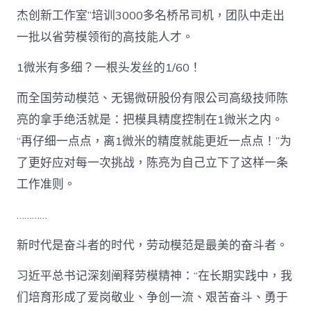
杰创新工作室”培训3000多名桥吊司机，团队中走出
一批以省劳模领衔的高技能人才。
1微米有多细？一根头发丝的1/60！
而全国劳动模范、无锡微研股份有限公司高级技师陈
亮的拿手绝活就是：把模具精度控制在1微米之内。
“再仔细一点点，离1微米的精度就能更近一点点！”为
了更好应对每一次挑战，陈亮为自己立下了这样一条
工作准则。
…………
新时代是奋斗者的时代，劳动模范是最美的奋斗者。
习近平总书记深刻阐释劳模精神：“在长期实践中，我
们培育形成了爱岗敬业、争创一流、艰苦奋斗、勇于