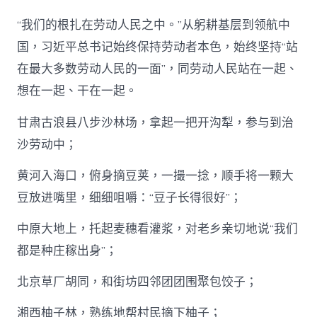
“我们的根扎在劳动人民之中。”从躬耕基层到领航中
国，习近平总书记始终保持劳动者本色，始终坚持“站
在最大多数劳动人民的一面”，同劳动人民站在一起、
想在一起、干在一起。
甘肃古浪县八步沙林场，拿起一把开沟犁，参与到治
沙劳动中；
黄河入海口，俯身摘豆荚，一撮一捻，顺手将一颗大
豆放进嘴里，细细咀嚼：“豆子长得很好”；
中原大地上，托起麦穗看灌浆，对老乡亲切地说“我们
都是种庄稼出身”；
北京草厂胡同，和街坊四邻团团围聚包饺子；
湘西柚子林，熟练地帮村民摘下柚子；