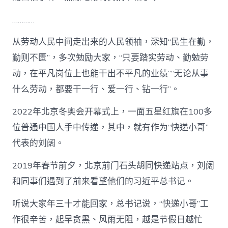
…………
从劳动人民中间走出来的人民领袖，深知“民生在勤，
勤则不匮”，多次勉励大家，“只要踏实劳动、勤勉劳
动，在平凡岗位上也能干出不平凡的业绩”“无论从事
什么劳动，都要干一行、爱一行、钻一行”。
2022年北京冬奥会开幕式上，一面五星红旗在100多
位普通中国人手中传递，其中，就有作为“快递小哥”
代表的刘阔。
2019年春节前夕，北京前门石头胡同快递站点，刘阔
和同事们遇到了前来看望他们的习近平总书记。
听说大家年三十才能回家，总书记说，“快递小哥”工
作很辛苦，起早贪黑、风雨无阻，越是节假日越忙