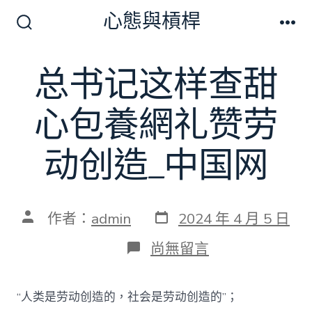
跳
心態與槓桿
至
搜
選
尋
單
主
切
总书记这样查甜
要
換
開
內
關
心包養網礼赞劳
容
动创造_中国网
發
文
作者：
admin
2024 年 4 月 5 日
表
章
日
作
在
尚無留言
期
者
〈总
书
记
“人类是劳动创造的，社会是劳动创造的”；
这