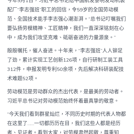
今年9月1日，习近平总书记给中国航发黎明发动机装
配厂“李志强班”职工的回信，令59岁的全国劳动模
范、全国技术能手李志强心潮澎湃。“总书记叮嘱我们
要弘扬劳模精神、工匠精神，我们一直深深铭刻在心
中，成为我们攻坚克难、砥砺奋进的力量源泉。”
殷殷嘱托，催人奋进。十年来，“李志强班”人人铆足
了劲，累计实现工艺创新126项，自行研制工装工具
312件，申报发明专利50余项，先后解决科研装配技
术难题52项。
劳动模范是劳动群众的杰出代表，是最美的劳动者。
习近平总书记对劳动模范始终怀着最真挚的敬意。
“今天我们看到群星灿烂，不同历史时期的代表人物都
在这里了……一切都历历在目，我们这些人都是经历
者、见证者。看到大家，对劳模肃然起敬，尊重知