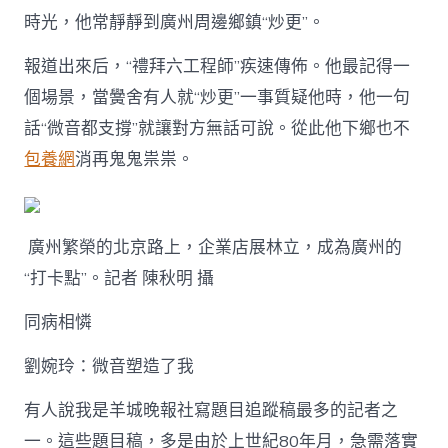
時光，他常靜靜到廣州周邊鄉鎮“炒更”。
報道出來后，“禮拜六工程師”疾速傳佈。他最記得一
個場景，當黌舍有人就“炒更”一事質疑他時，他一句
話“微音都支撐”就讓對方無話可說。從此他下鄉也不
包養網
消再鬼鬼祟祟。
廣州繁榮的北京路上，企業店展林立，成為廣州的
“打卡點”。記者 陳秋明 攝
同病相憐
劉婉玲：微音塑造了我
有人說我是羊城晚報社寫題目追蹤稿最多的記者之
一。這些題目稿，多是由於上世紀80年月，急需落實