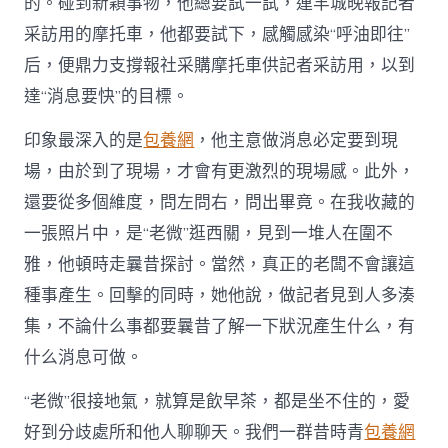
的。碰到新穎事物，他總要試一試，連羊城晚報記者
采訪用的摩托車，他都要試下，感觸感染“呼油即往”
后，便鼎力支撐報社采購摩托車供記者采訪用，以到
達“消息要快”的目標。
印象最深入的是
包養網
，他主意做消息必定要到現
場，由於到了現場，才會有更激烈的現場感。此外，
還要從多個維度，問左問右，問出畢竟。在我收藏的
一張照片中，是“老微”逛西關，見到一堆人在圍不
雅，他頓時走曩昔探討。當然，真正的老闆不會讓這
種事產生。回擊的同時，她他說，做記者見到人多湊
集，不論什么事都要曩昔了解一下狀況產生什么，有
什么消息可做。
“老微”很接地氣，就算是飲早茶，都是坐不住的，愛
好到分歧處所和他人聊聊天。我們一群昔時青
包養網