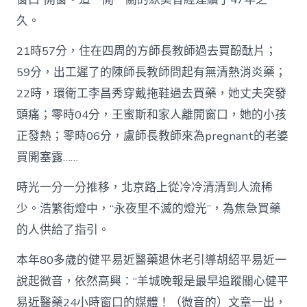
久。
21時57分，住在四周的方師長教師過去買酚酞片；
59分，出工遲了的陳師長教師問起有無清熱消炎藥；
22時，環衛工李昌秀穿戴拖鞋過去買藥，她丈夫突發
頭痛；零時04分，王蜜斯和家人離開窗口，她的小孩
正發熱；零時06分，盧師長教師來為pregnant的老婆
買開塞露……
時光一分一分推移，北京路上從冷冷清清到人流稀
少。浩繁街燈中，“永夜里不滅的燈光”，為焦急買藥
的人供給了指引。
本年80多歲的健平易近醫藥退休老引導胡紹平易近一
說起微音，依然高興：“羊城晚報是最早追蹤關心健平
易近醫藥24小時窗口的媒體！（微音的）文章一出，