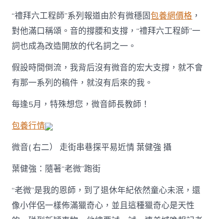
“禮拜六工程師”系列報道由於有微穩固
包養網價格
，
對他滿口稱頌。音的撐腰和支撐，“禮拜六工程師”一
詞也成為改造開放的代名詞之一。
假設時間倒流，我背后沒有微音的宏大支撐，就不會
有那一系列的稿件，就沒有后來的我。
每逢5月，特殊想您，微音師長教師！
包養行情
微音( 右二） 走街串巷探平易近情 葉健強 攝
葉健強：隨著“老微”跑街
“老微”是我的恩師，到了退休年紀依然童心未泯，還
像小伴侶一樣佈滿獵奇心，並且這種獵奇心是天性