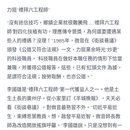
力挺“禮拜六工程師”
“沒有迷信技巧，鄉鎮企業就很難騰飛……‘禮拜六工程
師’對四化扶植有功，理應傳令褒獎，為何還要遭遇某
些人的禮遇？沒理！”1985年，微音在《街談巷議》
頒發《公道又符合法規》一文，力挺業余時光“炒更”
的科技職員，“科技職員在做好本職任務的情形下恰當
兼職，并獲得公道報答，這些，已有‘紅頭文件’為據，
是謂符合法規；按勞取酬，也亦公道。”
李國雄是“禮拜六工程師”第一代獲益人之一。他是土
生土長的廣州仔，從小家里訂《羊城晚報》，天天必
看《街談巷議》，對微音最熟習不外。“切近平易近
生，束縛思葉教員。想，啟發平易近智，微音師長教
師為改造開放搖旗呼籲。”李國雄說，只是沒想到有一