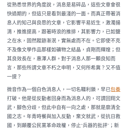
從熟悉世界的角度說，消息是易碎品，這些文章會很
快過期的，但這只是看到最淺的一面。而真正帶著消
息人的知己與良愿的文章，它影響平易近生，激濁揚
清，推進提高，跟著時浪的推排，其影響力，已如鹽
之在水，固然蹤跡漸泯，實無處而不在。它即使不克
不及像文學作品那樣如礦物之結晶，貞剛而輝煌；但
其良效長在，惠澤人群。對于消息人那一顆良知而
言，那些所謂文章不朽之申明，又何所希冀？又不值
一提？
微音作為一個白色消息人，一切名韁利鎖，早已
包養
打破。他是從反動者回身而為消息人的，可謂回翔文
武，腳色分歧，但此中自有一向之處，那就是廓清全
國之志。年青時餐與加入反動，棄文就武，從抗日救
國，到顛覆公民黨革命政權，停止“兵器的批評”；新