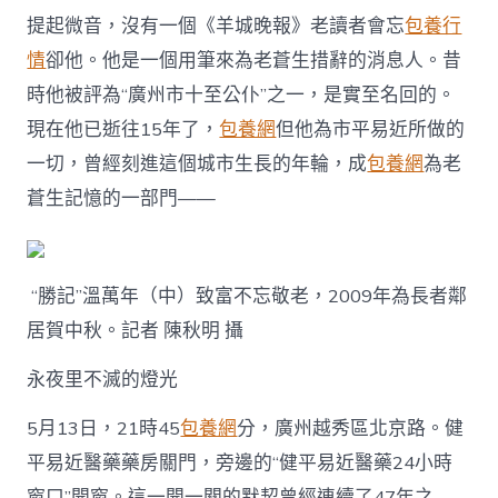
提起微音，沒有一個《羊城晚報》老讀者會忘
包養行
情
卻他。他是一個用筆來為老蒼生措辭的消息人。昔
時他被評為“廣州市十至公仆”之一，是實至名回的。
現在他已逝往15年了，
包養網
但他為市平易近所做的
一切，曾經刻進這個城市生長的年輪，成
包養網
為老
蒼生記憶的一部門——
“勝記”溫萬年（中）致富不忘敬老，2009年為長者鄰
居賀中秋。記者 陳秋明 攝
永夜里不滅的燈光
5月13日，21時45
包養網
分，廣州越秀區北京路。健
平易近醫藥藥房關門，旁邊的“健平易近醫藥24小時
窗口”開窗。這一開一關的默契曾經連續了47年之