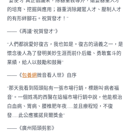
“要使‘才’真正倡議來，除器重教導外，還要器重人才
的培育、挖掘與應用；器重消除藏匿人才、壓制人才
的有形絆腳石。祝賀發才！”
——《再議“祝賀發才”》
“人們都說愛好復古，我也如是。復古的涵義之一，是
懷念後人為了發明美妙生涯而前仆后繼、勇敢奮斗的
業績，給人以鼓勵和鼓舞”
——《
包養網
微音看人世》自序
“那天我看到陌頭貼有一張市場行銷，標題叫‘病者福
音’。一個姓馮的西醫在這幅市場行銷中說，他能根治
白血病、胃病、腰椎肥年夜……並且療程短，不復
發……此公應獲諾貝爾獎金”
——《廣州陌頭剪影》