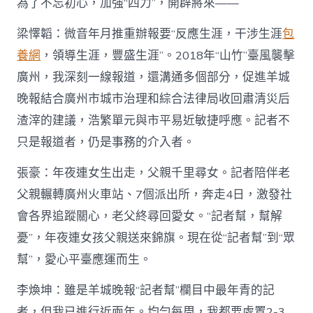
為了不忘初心，加強“四力”，開辟將來——
梁懌韜：微音年月推重辦報要“反應生涯，干涉生涯
包
養網
，領導生涯，豐盛生涯”。2018年“山竹”臺風襲擊
廣州，我深刻一線報道，還溝通多個部分，促進羊城
晚報結合廣州市城市治理和綜合法律局收回肅清災后
渣滓的建議，浩繁單元與市平易近敏捷呼應。記者不
只是報道者，仍是事務的介入者。
張豪：年夜連女生出走，父親千里尋女。記者陪伴老
父親輾轉廣州火車站、7個派出所，奔走4日，激發社
會各界追蹤關心，老父終尋回愛女。“記者幫，幫解
憂”，年夜連女孩父親送來錦旗。現在從“記者幫”到“眾
幫”，愛心平臺應運而生。
李煥坤：雖是羊城晚報“記者幫”欄目中最年青的記
者，但我已進行近兩年。均勻每周，我都要處置2-3