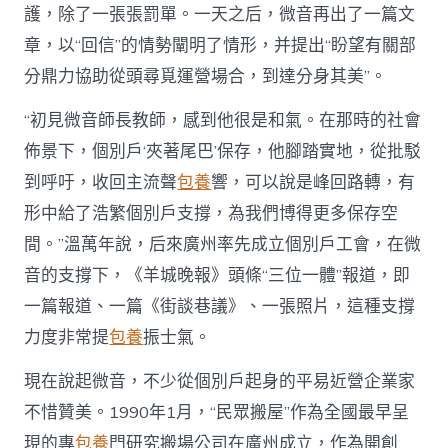
護，除了一張張罰單。一天之后，微音再出了一篇文
章，以“回信”的情勢闡明了情形，并提出“盼望有關部
分鼎力協助從頭尋覓運營場合，到達分身其美”。
“初見微音師長教師，感到他很是和氣。在那時的社會
佈景下，個別戶‘夾著尾巴’保存，他腳踏實地，從批駁
到呼吁，收回主流聲
包養
響，可以說是峰回路轉，有
形中給了浩繁個別戶支撐，為我們博得更多保存空
間。”溫萬年說，后來廣州率先成立個別戶工會，在微
音的支撐下，《羊城晚報》頭條“三位一體”報道，即
一篇報道、一篇《街談巷議》、一張照片，這種支撐
力度非常提
包養
振士氣。
現在說起微音，不少從個別戶起身的平易近營企業家
不惜贊美。1990年1月，“民眾搬屋”作為全國最早呈
現的專
包養
門研究搬場公司在廣州成立，作為開創