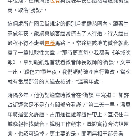
年夜潮，在靖海路
包養
與長堤年夜馬路接壤處擺攤經
商，取名“勝記”。
這個處所在國民街規定的個別戶擺攤范圍內。跟著生
意做年夜，飯桌與顧客經常擠占了人行道，行人經由
過程不得不走到
包養
馬路上。常途經該地的微音就此
寫了一篇批駁性文章。“那時簡直每小我都看《羊城晚
報》，拿到報紙起首就看微音師長教師的‘街談’，文章
一出，‘殺傷力’很年夜，我們頓時破產自行整改，當晚
就有當局部分的人過去檢討。”溫萬年說。
時隔多年，他仍記適當時微音在“街談”中寫道：“如許
占街運營是不是有有關部分看護？”第二天一早，溫萬
年將運營允許證、占用途徑證等證件帶上，直接往羊
城晚報社找微音，說明工作顛末，既證實符合法規運
營，也認可過掉，更主要的是，闡明無相干部分看