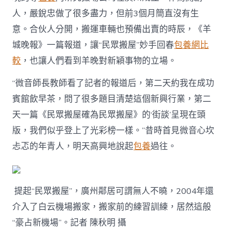
人，嚴銳忠做了很多盡力，但前3個月簡直沒有生
意。合伙人分開，搬運車輛也預備出賣的時辰，《羊
城晚報》一篇報道，讓“民眾搬屋”妙手回春
包養網比
較
，也讓人們看到羊晚對新穎事物的立場。
“微音師長教師看了記者的報道后，第二天約我在成功
賓館飲早茶，問了很多題目清楚這個新興行業，第二
天一篇《民眾搬屋確為民眾搬屋》的‘街談’呈現在頭
版，我們似乎登上了光彩榜一樣。”昔時首見微音心坎
忐忑的年青人，明天高興地說起
包養
過往。
提起“民眾搬屋”，廣州鄰居可謂無人不曉，2004年還
介入了白云機場搬家，搬家前的練習訓練，居然這般
“豪占新機場”。記者 陳秋明 攝