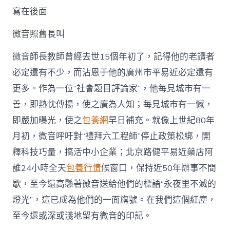
查
寫在後面
包
養
行
微音照舊長叫
情
薪
微音師長教師曾經去世15個年初了，記得他的老讀者
火
必定還有不少，而沾恩于他的廣州市平易近必定還有
相
繼
更多。作為一位“社會題目評論家”，他每見城市有一
正
善，即熱忱傳揚，使之廣為人知；每見城市有一憾，
聲
不
即嚴加曝光，使之
包養網
早日補充。就像上世紀80年
絕〉
中
月初，微音呼吁對“禮拜六工程師”停止政策松綁，開
釋科技巧量，搞活中小企業；北京路健平易近藥店阿
誰24小時全天
包養行情
候窗口，保持近50年辦事不間
歇，至今還高懸著微音送給他們的標語“永夜里不滅的
燈光”，這已成為他們的一面旗號。在我們這個紅塵，
至今還或深或淺地留有微音的印記。