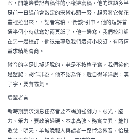
案，開端邊看記者稿件的小樣邊寫稿。他的選題多半
是前一日編前會敲定的宋微心頭一緊，趕緊將它從花
叢裡拉出來。，記者寫稿，“街談”引申。他的短評普
通半個小時就寫好兩頁紙了，他一邊寫，我們校訂組
在另一邊校訂。他很是尊敬我們這幫小校訂，有時精
益求精地會商。
微音的字是比擬超脫的，老是不按格子寫，我們笑他
是蟹爬，胡作非為。他不認為忤，還自得洋洋說，漢
子字，要有霸氣。
后輩者言
新時期請求消息任務者要不竭加強腳力、眼光、腦
力、筆力，要政治過硬、本事高強、務實立異、能打
敗仗。明天，羊城晚報人與讀者一路悼念微音，恰是