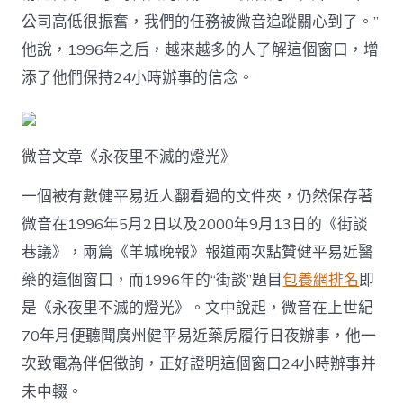
公司高低很振奮，我們的任務被微音追蹤關心到了。”
他說，1996年之后，越來越多的人了解這個窗口，增
添了他們保持24小時辦事的信念。
微音文章《永夜里不滅的燈光》
一個被有數健平易近人翻看過的文件夾，仍然保存著
微音在1996年5月2日以及2000年9月13日的《街談
巷議》，兩篇《羊城晚報》報道兩次點贊健平易近醫
藥的這個窗口，而1996年的“街談”題目
包養網排名
即
是《永夜里不滅的燈光》。文中說起，微音在上世紀
70年月便聽聞廣州健平易近藥房履行日夜辦事，他一
次致電為伴侶徵詢，正好證明這個窗口24小時辦事并
未中輟。