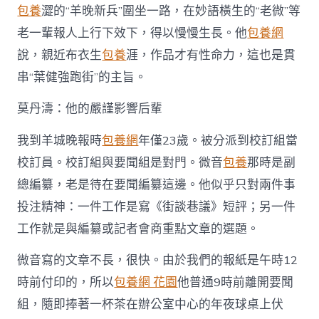
包養
澀的“羊晚新兵”圍坐一路，在妙語橫生的“老微”等
老一輩報人上行下效下，得以慢慢生長。他
包養網
說，親近布衣生
包養
涯，作品才有性命力，這也是貫
串“葉健強跑街”的主旨。
莫丹濤：他的嚴謹影響后輩
我到羊城晚報時
包養網
年僅23歲。被分派到校訂組當
校訂員。校訂組與要聞組是對門。微音
包養
那時是副
總編纂，老是待在要聞編纂這邊。他似乎只對兩件事
投注精神：一件工作是寫《街談巷議》短評；另一件
工作就是與編纂或記者會商重點文章的選題。
微音寫的文章不長，很快。由於我們的報紙是午時12
時前付印的，所以
包養網 花園
他普通9時前離開要聞
組，隨即捧著一杯茶在辦公室中心的年夜球桌上伏