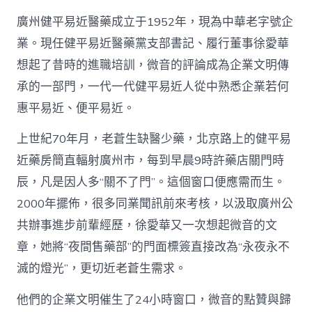
廣州健平易近醫藥成立于1952年，現為中華老字號企
業。現任健平易近醫藥黨支部書記、履行董事徐愛華
想起了昔時的進職培訓，微音的評論成為企業文明傳
承的一部門，一代一代健平易近人從中熟悉企業若何
惠平易近、便平易近。
上世紀70年月，老蒼生缺醫少藥，北京路上的健平易
近藥房簡直輻射廣州市，每到早晨9時許藥店關門時
辰，凡是因人多“關不了門”。這個窗口便應需而生。
2000年擺佈，很多同業聞訊前來考核，以汲取廣州公
共辦事進步前輩經歷，徐愛華又一次想起微音的文
章，她將“夜間售藥部”的門面標簽直接改為“永夜永不
滅的燈光”，更切近老蒼生需求。
他們的企業文明催生了24小時窗口，微音的點贊與歸