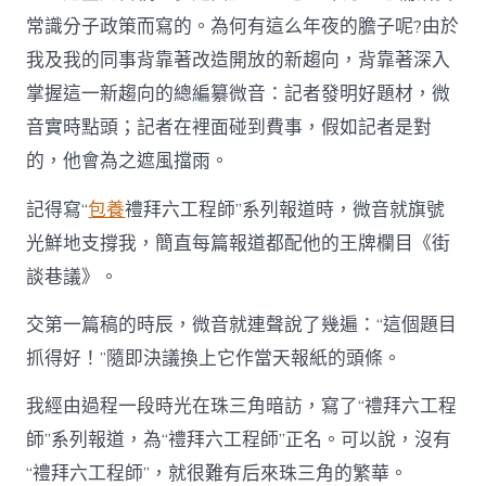
常識分子政策而寫的。為何有這么年夜的膽子呢?由於
我及我的同事背靠著改造開放的新趨向，背靠著深入
掌握這一新趨向的總編纂微音：記者發明好題材，微
音實時點頭；記者在裡面碰到費事，假如記者是對
的，他會為之遮風擋雨。
記得寫“
包養
禮拜六工程師”系列報道時，微音就旗號
光鮮地支撐我，簡直每篇報道都配他的王牌欄目《街
談巷議》。
交第一篇稿的時辰，微音就連聲說了幾遍：“這個題目
抓得好！”隨即決議換上它作當天報紙的頭條。
我經由過程一段時光在珠三角暗訪，寫了“禮拜六工程
師”系列報道，為“禮拜六工程師”正名。可以說，沒有
“禮拜六工程師”，就很難有后來珠三角的繁華。