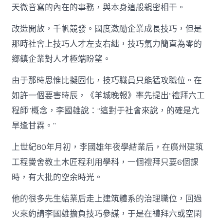
天微音寫的內在的事務，與本身這般親密相干。
改造開放，千帆競發。國度激勵企業成長技巧，但是
那時社會上技巧人才左支右絀，技巧氣力簡直為零的
鄉鎮企業對人才極端盼望。
由于那時思惟比擬固化，技巧職員只能猛攻職位。在
如許一個要害時辰，《羊城晚報》率先提出“禮拜六工
程師”概念，李國雄說：“這對于社會來說，的確是亢
旱逢甘霖。”
上世紀80年月初，李國雄年夜學結業后，在廣州建筑
工程黌舍教土木匠程利用學科，一個禮拜只要6個課
時，有大批的空余時光。
他的很多先生結業后走上建筑體系的治理職位，回過
火來約請李國雄擔負技巧參謀，于是在禮拜六或空閑