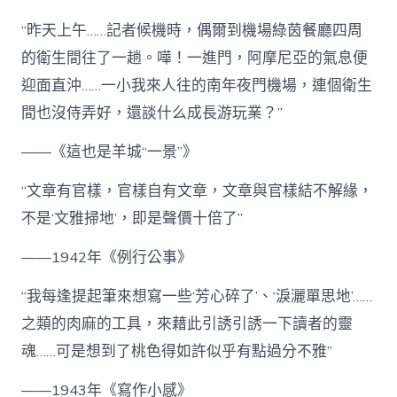
“昨天上午……記者候機時，偶爾到機場綠茵餐廳四周
的衛生間往了一趟。嘩！一進門，阿摩尼亞的氣息便
迎面直沖……一小我來人往的南年夜門機場，連個衛生
間也沒侍弄好，還談什么成長游玩業？”
——《這也是羊城“一景”》
“文章有官樣，官樣自有文章，文章與官樣結不解緣，
不是‘文雅掃地’，即是聲價十倍了”
——1942年《例行公事》
“我每逢提起筆來想寫一些‘芳心碎了’、‘淚灑單思地’……
之類的肉麻的工具，來藉此引誘引誘一下讀者的靈
魂……可是想到了桃色得如許似乎有點過分不雅”
——1943年《寫作小感》