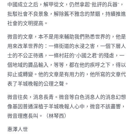
中國成立之后，解甲從文，仍然拿起“批評的兵器”，
批駁社會不良景象，解除舊不雅念的禁錮，持續推進
社會的文明提高。
微音的文章，本不是用來輔助我們熟悉世界的，他是
用來改革世界的：一條街道的水浸之害，一個下層人
士的不公正待遇，一條村莊的“小國之君”的殘虐，一
個地域的贗品輸入，等等，都在他的疾呼之下，得以
抑止或轉變。他的文章是有用力的，他所寫的文章代
表了羊城晚報的公理之聲。
微音往矣，消息長青。微音等白色消息人的消息幻想
像基因普通深植于羊城晚報人心中，微音不該盡響，
微音理應長叫。（林琴西）
惠澤人世