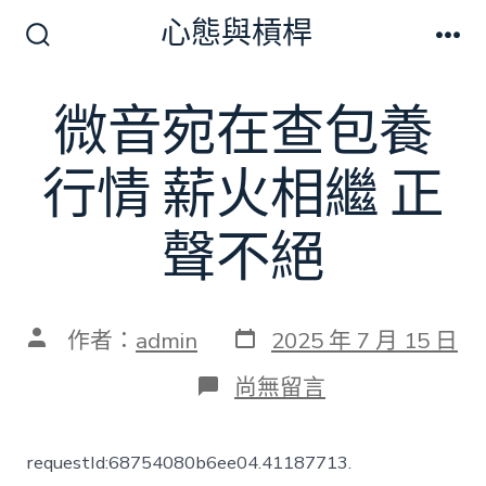
跳
心態與槓桿
至
搜
選
尋
單
主
切
微音宛在查包養
要
換
開
內
關
行情 薪火相繼 正
容
聲不絕
發
文
作者：
admin
2025 年 7 月 15 日
表
章
日
作
在
尚無留言
期
者
〈微
音
宛
requestId:68754080b6ee04.41187713.
在