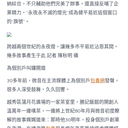
納綜合，不只輔助他們完美了辦事，還直接反哺了企
業精力，“永夜永不滅的燈光”成為健平易近這個窗口
的“旗號”。
跨越兩個世紀的永夜燈，讓幾多市平易近沾恩其間，
幾多故事產生于此 記者 陳秋明 攝
為個別戶叫鑼開道
30多年前，微音在主流媒體上為個別戶
包養網
發聲，
很多人深受鼓舞，久久回響。
越秀區蒲月花廣場的一家茶室里，勝記飯館的開創人
溫萬年一邊嘆茶，一邊將上世紀80年月與微音初度瞭
解的故事娓娓道來：那時他30明年，投身個別戶創業