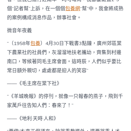
個“記者幫”上訴，在一個個
包養網
“幫”中，我會將成熟
的案例構成消息作品，辦事社會。
微音年夜義
“（1958年
包養
）4月30日下戰書3點鐘，廣州郊區棠
下農業社的社員們，灰溜溜地扶老攜幼，齊集到村邊
南口，等候著同毛主席會面。這時辰，人們似乎要比
常日額外親切，處處都是迎人的笑容”
——《毛主席在棠下社》
“《羊城晚報》的停刊，就像一只報春的燕子，飛到千
家萬戶往告知人們：春來了！”
——《地利·天時·人和》