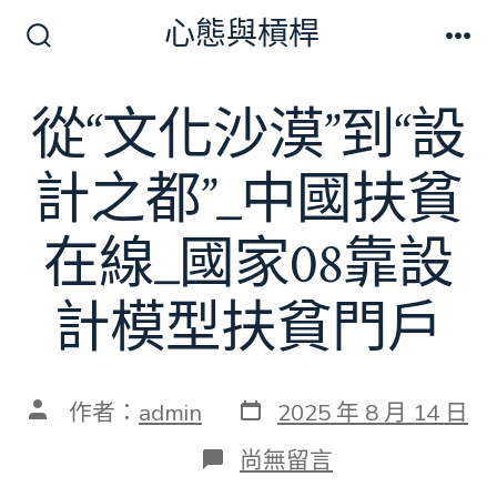
跳
心態與槓桿
至
搜
選
尋
單
主
切
從“文化沙漠”到“設
要
換
開
內
關
計之都”_中國扶貧
容
在線_國家08靠設
計模型扶貧門戶
發
文
作者：
admin
2025 年 8 月 14 日
表
章
日
作
在
尚無留言
期
者
〈從