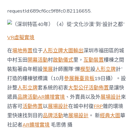
“文
化
requestId:689cf6cc9f8fc0.82116655.
沙
漠”
到
“設
計
VR虛擬實境
之
都”
在
場地佈置
位于
人形立牌
大圖輸出
深圳市福田區的城
_
中村玉田
開幕活動
村
啟動儀式
里，
互動裝置
樓棟之間
中
國
裝點著由年輕設
策展
計師團隊“爍
模型
設
人形立牌
計”
扶
打造的樓棟號標識（10月
參展
舞臺背板
19日攝）。設
貧
在
計整
人形立牌
套系統的初衷
大型公仔
活動佈置
是讓快
線
_
遞員
品牌活動
AR擴增實境
、外賣員以及外
展場設計
來
國
訪客可
活動佈置
以
展場設計
在城中村復
FRP
雜的環境
家
08
里快速找到目的
品牌活動
地
展場設計
。 新
經典大圖
華
靠
社記者
AR擴增實境
毛思倩 攝
設
計