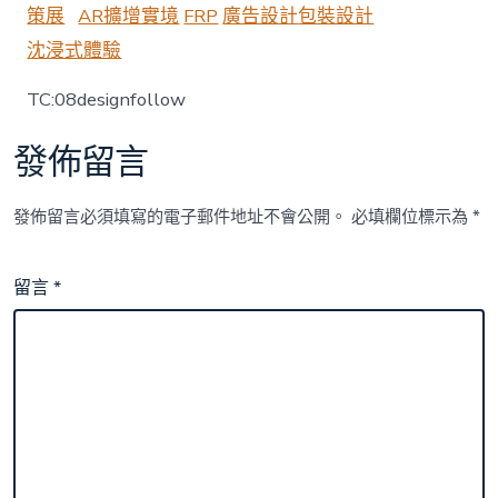
策展
AR擴增實境
FRP
廣告設計
包裝設計
模
型
沈浸式體驗
扶
貧
TC:08designfollow
門
戶〉
中
發佈留言
發佈留言必須填寫的電子郵件地址不會公開。
必填欄位標示為
*
留言
*