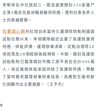
考察排名中位居前三，穩妥處置開封114家僵尸
企業3萬余名退休職員醫保待遇，遭到社會各界人
士的普遍贊譽。
包養甜心網
何紅煊自承當持久護理保險軌制國度
試點任務以來，率領團隊擬定出臺了長護險籌資
待遇、掉能評價、護理辦事清單、定點治理等26
項政策及18項經辦操縱規程。今朝，開封長護險
試點軌制已籠罩開封市職工居平易近合計445萬
人，為近萬個掉能家庭供給了長護險待遇，帶動
了當地養老護理辦事財產成長，為應對生齒老齡
化困難作出主要進獻。（王予杰）
9