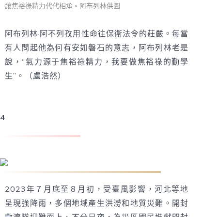
讓焦裕祿精力代代相承。阿布列林供圖
阿布列林·阿不列孜用性命往保衛法令的莊嚴。每當
有人問起他為何有安如磐石的意志，阿布列林老是
說，“氣力源于焦裕祿精力，我要做焦裕祿的勤學
生”。（盧浩然）
4
開封救濟隊：馳援災區 傳遞古城年夜愛
2023年７月底至８月初，受臺風影響，河北等地
呈現強降雨，多個地域產生洪澇和地質災難。開封