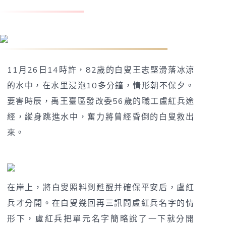
盧紅兵：該出手時就出手
11月26日14時許，82歲的白叟王志堅滑落冰涼
的水中，在水里浸泡10多分鐘，情形朝不保夕。
要害時辰，禹王臺區發改委56歲的職工盧紅兵途
經，縱身跳進水中，奮力將曾經昏倒的白叟救出
來。
在岸上，將白叟照料到甦醒并確保平安后，盧紅
兵才分開。在白叟幾回再三訊問盧紅兵名字的情
形下，盧紅兵把單元名字簡略說了一下就分開