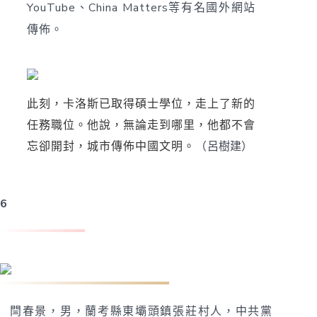
YouTube、China Matters等有名國外網站
傳佈。
此刻，卡洛斯已取得碩士學位，走上了新的
任務職位。他說，無論走到哪里，他都不會
忘卻開封，城市傳佈中國文明。
（
呂樹建
）
6
閆春景：走在幸福的春景里
閆春景，男，蘭考縣東壩頭鎮張莊村人，中共黨