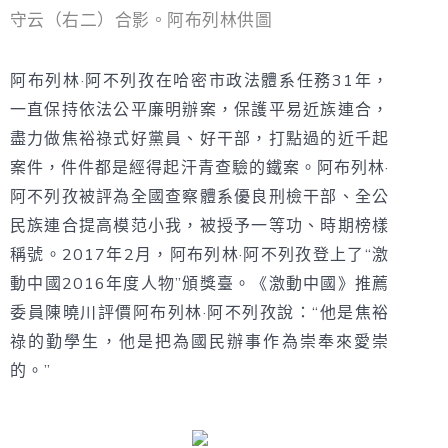
守云（右二）合影。阿布列林供圖
阿布列林·阿不列孜在哈密市政法體系任務31年，
一直保持依法公平廉明辦案，保護平易近族連合，
盡力做焦裕祿式好黨員、好干部，打點過的近千起
案件，件件都是經得起汗青查驗的鐵案。阿布列林·
阿不列孜被評為全國查察體系優良刑檢干部、全公
民族連合提高模范小我，被授予一等功、時期榜樣
稱號。2017年2月，阿布列林·阿不列孜登上了“激
動中國2016年度人物”頒獎臺。《激動中國》推薦
委員陳曉川評價阿布列林·阿不列孜說：“他是焦裕
祿的勤學生，他是把為國民辦事作為崇奉來愛崇
的。”