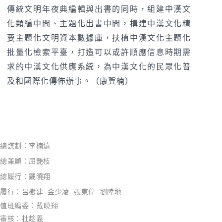
傳統文明年夜典編輯與出書的同時，組建中漢文
化類編中間、主題化出書中間，構建中漢文化精
要主題化文明資本數據庫，扶植中漢文化主題化
批量化檢索平臺，打造可以或許順應信息時期需
求的中漢文化供應系統，為中漢文化的民眾化普
及和國際化傳佈辦事。（康冀楠）
總謀劃：李楠遠
總兼顧：屈艷枝
總履行：戴曉翔
履行：呂樹建 金少凌 張東偉 劉陸地
值班編委：
戴曉翔
審核：
杜趁義