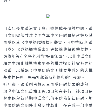
負。
河南年夜學黃河文明與可連續成長研討中間、黃
河文明省部共建協同立異中間研討員劉占鋒及其
團隊以其《中華語匯通檢》叢書、《中華詩典·黃
河卷》《成語通檢辭書》等類編典籍被季羨林、
張岱年等有名學者稱贊“好事無量”，以此中漢文化
精要主題化精準檢索平臺的構建遭到社會各界的
器重，以編輯《中華傳統文明精要集成》的大批
基本性任務，率先扛起新時期修典的年夜旗。
近年來，跟著劉占鋒及其團隊研討結果的成熟，
啟動中漢文化重構工程項目勢在必行。該項目是
經由過程新時期中漢文化傳承傳佈紀律研討，對
中國傳統文明停止發明性轉化，在完成一部中華