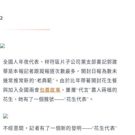
2
郭建華：
“花生代表”成了“花生提出年夜戶”
全國人年夜代表、祥符區片子公司黨支部書記郭建
華是本報記者跟蹤報道次數最多，開封日報為數未
幾常推常新的“老典範”。由於比年帶著開封花生餐
與加入全國兩會
包養故事
，屢屢“代言”農人蒔植的
花生，她有了一個雅號——“花生代表”。
不經意間，記者有了一個新的發明——“花生代表”