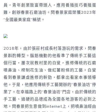
員，青年創業致富帶頭人，應用養殖技巧養殖蛋
雞，創辦春景石磨油坊。閆春景家庭榮獲2023年
“全國最美家庭”稱號。
2018年，由於張莊村成長村落游玩的需求，閆春
景斟酌轉型。腦筋機動的他看準了傳統手工藝這
個行當，屢次就教村里的白叟，進修傳統的石磨
噴鼻油、榨制花生油、做紅薯粉條的工藝。白叟
看到春景謙虛進修的幹勁，都拿出看家本事領導
他。于是，他應用傳統手工藝開辦的“春景油坊”停
業了。在幸福路上的“春景油坊”門店，由於傳統的
手工藝、過硬的品德成為全國各地游客的必到之
地。閆春景把生意做到internet上，把噴鼻油經由