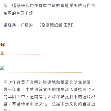
部！這就是我們在群眾性命財富遭受風險時自告
奮勇的黨員干部！
盧紅兵，好樣的！（全媒體記者 王剛）
10
包
養
劉占鋒：啟動中漢文化重構工程勢在必行
開封作為黃河文明的發源地和華夏文明焦點區，
幾千年來，中華傳統文明的精華深深融進開封人
的基因之中，這閃開封人深深酷愛腳下的這片地
盤，有著傳承中漢文化、弘揚中漢文化的自發擔