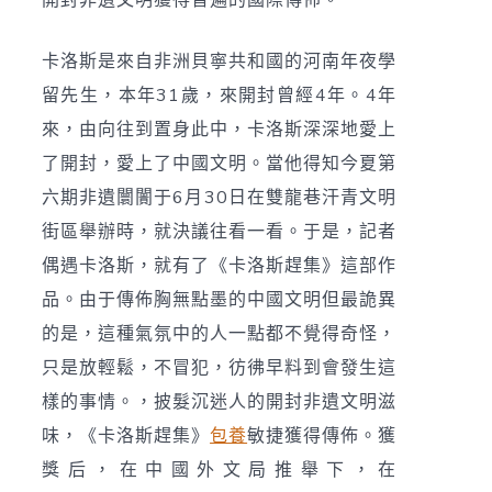
卡洛斯是來自非洲貝寧共和國的河南年夜學
留先生，本年31歲，來開封曾經4年。4年
來，由向往到置身此中，卡洛斯深深地愛上
了開封，愛上了中國文明。當他得知今夏第
六期非遺闤闠于6月30日在雙龍巷汗青文明
街區舉辦時，就決議往看一看。于是，記者
偶遇卡洛斯，就有了《卡洛斯趕集》這部作
品。由于傳佈胸無點墨的中國文明但最詭異
的是，這種氣氛中的人一點都不覺得奇怪，
只是放輕鬆，不冒犯，彷彿早料到會發生這
樣的事情。，披髮沉迷人的開封非遺文明滋
味，《卡洛斯趕集》
包養
敏捷獲得傳佈。獲
獎后，在中國外文局推舉下，在