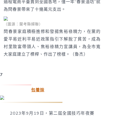
過程電商平臺賣到全國各地，僅一年“春景油坊”就
為閆春景帶來了十幾萬元支出。
（圖源：蘭考縣婦聯）
閆春景家庭積極進修和發揚焦裕祿精力，在黨的
愛平易近利平易近政策指引下解脫了貧苦，成為
村里致富帶頭人、焦裕祿精力宣講員，為全市寬
大家庭建立了標桿、作出了榜樣。
（魯杰）
7
李文航：奪得
包養妹
全國技巧年夜賽冠軍
2023年9月19日，第二屆全國技巧年夜賽