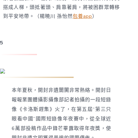
搭成人梯，頭抵著頭、肩靠著肩，將被困群眾轉移
到平安地帶。（楊曉川 孫怡然
包養app
）
5
卡洛斯：傳佈開封非遺文明
本年夏秋，開封非遺闤闠非常熱絡。開封日
報報業團體攝影攝像部記者拍攝的一段短錄
像《卡洛斯趕集》火了，在第五屆“第三只
眼看中國”國際短錄像年夜賽中，從全球近
6萬部投稿作品中鋒芒畢露取得年夜獎，使
開封非遺文明獲得普遍的國際傳佈。