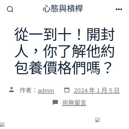
跳
心態與槓桿
至
搜
選
尋
單
主
切
從一到十！開封
要
換
開
內
關
人，你了解他約
容
包養價格們嗎？
發
文
作者：
admin
2024 年 1 月 5 日
表
章
日
作
在
尚無留言
期
者
〈從
一
到
十！