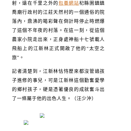
射，遠在千里之外的
包養網站
杞縣圉鎮鎮
喬廟行政村的江莊天然村的一個通俗的院
落內，鼎沸的喝彩聲在倒計時停止時燃爆
了這個不年夜的村落。在這一刻，從這個
農家小院走出來，正身處神船十七號載人
飛船上的江新林正式開啟了他的“太空之
旅”。
記者清楚到，江新林怙恃歷來都沒管過孩
子進修的事兒，可是江新林這個勤奮愛學
的鄉村孩子，硬是憑著優良的成就奮斗出
了一條屬于他的出色人生。（汪少沖）