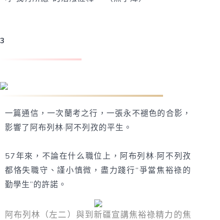
3
阿布列林·阿不列孜：進修模範，本身也成了模範
一篇通信，一次蘭考之行，一張永不褪色的合影，
影響了阿布列林·阿不列孜的平生。
57年來，不論在什么職位上，阿布列林·阿不列孜
都恪失職守、謹小慎微，盡力踐行“爭當焦裕祿的
勤學生”的許諾。
阿布列林（左二）與到新疆宣講焦裕祿精力的焦