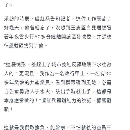
了。
采訪的時辰，盧紅兵告知記者，這件工作曩昔了
好幾天，他曾經忘了，沒想到王志堅白叟居然冒
著年夜雪步行50多分鐘離開該區發改委，并憑德
律風號碼找到了他。
“這種情形，誰趕上了城市義無反顧地跳下水往救
人的。更況且，我作為一名改行甲士、一名有30
多年黨齡的共產黨員，看到群眾碰到風險，必需
自告奮勇救人于水火，該出手時就出手，這都是
本身應當做的！”盧紅兵鏗鏘無力的說話，振聾發
聵！
這就是我們敢擔負、能幹事、不怕就義的黨員干