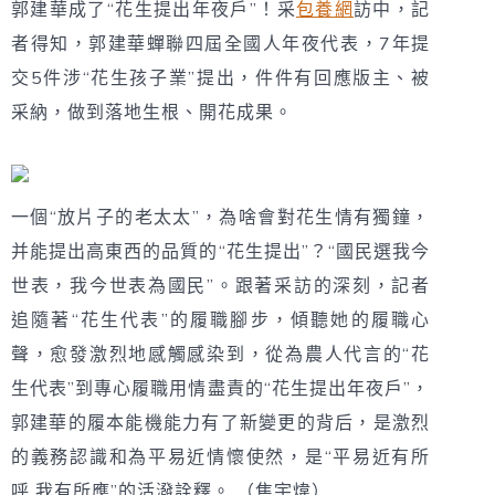
郭建華成了“花生提出年夜戶”！采
包養網
訪中，記
者得知，郭建華蟬聯四屆全國人年夜代表，7年提
交5件涉“花生孩子業”提出，件件有回應版主、被
采納，做到落地生根、開花成果。
一個“放片子的老太太”，為啥會對花生情有獨鐘，
并能提出高東西的品質的“花生提出”？“國民選我今
世表，我今世表為國民”。跟著采訪的深刻，記者
追隨著“花生代表”的履職腳步，傾聽她的履職心
聲，愈發激烈地感觸感染到，從為農人代言的“花
生代表”到專心履職用情盡責的“花生提出年夜戶”，
郭建華的履本能機能力有了新變更的背后，是激烈
的義務認識和為平易近情懷使然，是“平易近有所
呼 我有所應”的活潑詮釋。 （焦宇煒）