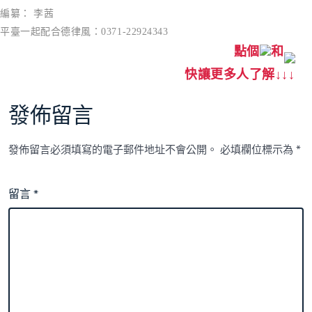
編纂： 李茜
平臺一起配合德律風：0371-22924343
點個
和
快讓更多人了解↓↓↓
發佈留言
發佈留言必須填寫的電子郵件地址不會公開。
必填欄位標示為
*
留言
*