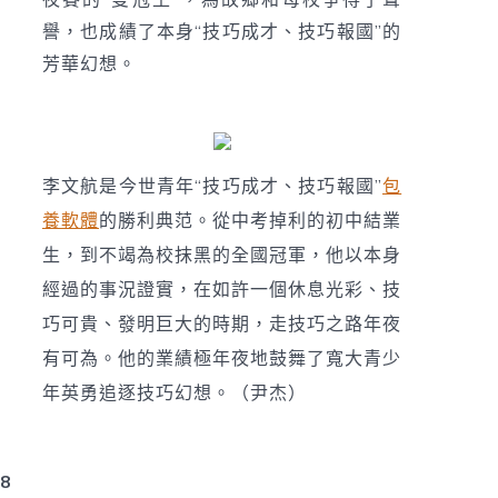
夜賽的“雙冠王”，為故鄉和母校爭得了聲
譽，也成績了本身“技巧成才、技巧報國”的
芳華幻想。
李文航是今世青年“技巧成才、技巧報國”
包
養軟體
的勝利典范。從中考掉利的初中結業
生，到不竭為校抹黑的全國冠軍，他以本身
經過的事況證實，在如許一個休息光彩、技
巧可貴、發明巨大的時期，走技巧之路年夜
有可為。他的業績極年夜地鼓舞了寬大青少
年英勇追逐技巧幻想。（尹杰）
8