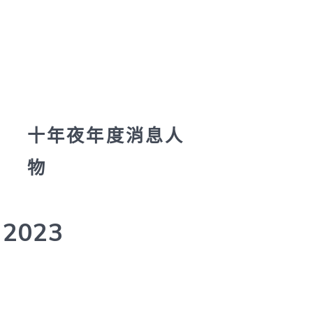
開
封
人，
你
了
解
他
約
包
養
十年夜年度消息人
價
格
物
們
嗎？〉
中
2023