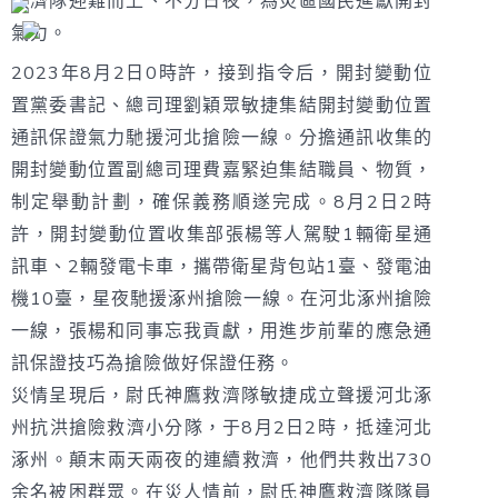
救濟隊迎難而上、不分日夜，為災區國民進獻開封
氣力。
2023年8月2日0時許，接到指令后，開封變動位
置黨委書記、總司理劉穎眾敏捷集結開封變動位置
通訊保證氣力馳援河北搶險一線。分擔通訊收集的
開封變動位置副總司理費嘉緊迫集結職員、物質，
制定舉動計劃，確保義務順遂完成。8月2日2時
許，開封變動位置收集部張楊等人駕駛1輛衛星通
訊車、2輛發電卡車，攜帶衛星背包站1臺、發電油
機10臺，星夜馳援涿州搶險一線。在河北涿州搶險
一線，張楊和同事忘我貢獻，用進步前輩的應急通
訊保證技巧為搶險做好保證任務。
災情呈現后，尉氏神鷹救濟隊敏捷成立聲援河北涿
州抗洪搶險救濟小分隊，于8月2日2時，抵達河北
涿州。顛末兩天兩夜的連續救濟，他們共救出730
余名被困群眾。在災人情前，尉氏神鷹救濟隊隊員