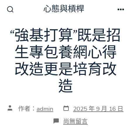
跳
心態與槓桿
至
搜
選
尋
單
主
切
“強基打算”既是招
要
換
開
內
關
生專包養網心得
容
改造更是培育改
造
發
文
作者：
admin
2025 年 9 月 16 日
表
章
日
作
在
尚無留言
期
者
〈“強