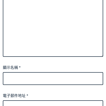
顯示名稱
*
電子郵件地址
*