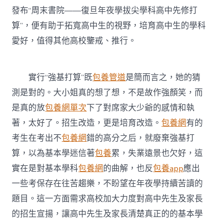
發布“周末書院——復旦年夜學拔尖學科高中先修打
算”，便有助于拓寬高中生的視野，培育高中生的學科
愛好，值得其他高校鑒戒、推行。
實行“強基打算”既
包養管道
是簡而言之，她的猜
測是對的。大小姐真的想了想，不是故作強顏笑，而
是真的放
包養網單次
下了對席家大少爺的感情和執
著，太好了。招生改造，更是培育改造。
包養網
有的
考生在考出不
包養網
錯的高分之后，就廢棄強基打
算，以為基本學迷信著
包養
累，失業遠景也欠好，這
實在是對基本學科
包養網
的曲解，也反
包養app
應出
一些考保存在往苦趨樂，不盼望在年夜學持續苦讀的
題目。這一方面需求高校加大力度對高中先生及家長
的招生宣揚，讓高中先生及家長清楚真正的的基本學