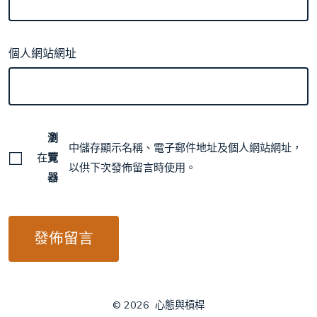
個人網站網址
瀏
中儲存顯示名稱、電子郵件地址及個人網站網址，
在
覽
以供下次發佈留言時使用。
器
© 2026
心態與槓桿