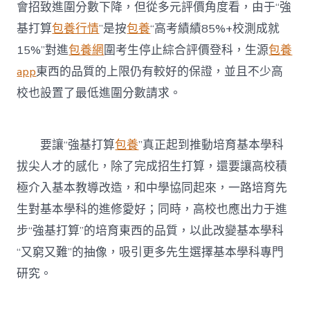
會招致進圍分數下降，但從多元評價角度看，由于“強
基打算
包養行情
”是按
包養
“高考績績85%+校測成就
15%”對進
包養網
圍考生停止綜合評價登科，生源
包養
app
東西的品質的上限仍有較好的保證，並且不少高
校也設置了最低進圍分數請求。
要讓“強基打算
包養
”真正起到推動培育基本學科
拔尖人才的感化，除了完成招生打算，還要讓高校積
極介入基本教導改造，和中學協同起來，一路培育先
生對基本學科的進修愛好；同時，高校也應出力于進
步“強基打算”的培育東西的品質，以此改變基本學科
“又窮又難”的抽像，吸引更多先生選擇基本學科專門
研究。