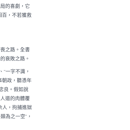
當局的喜劇，它
相百，不若獲救
頹喪之路。全書
朝的衰敗之路。
、“一字不識，
事朝政，聽憑年
忠良。假如說
無人道的肉體覆
余人，拘捕進獄
類為之一空”，