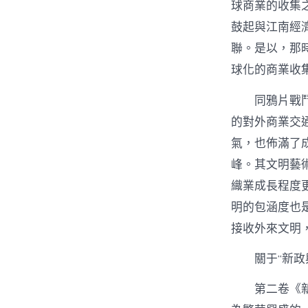
球商業的收集
鼓起與江南經
聯。是以，那
球化的商業收
同鴉片戰
的對外商業交
氣，也佈滿了
峰。其文明藝
織業成長程度
明的包涵度也
接收外來文明
關于“新政
第二卷《