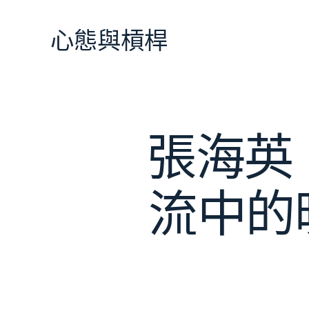
跳
至
心態與槓桿
主
要
內
容
張海英
流中的