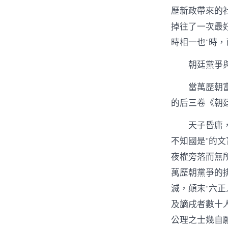
歷新政帶來的
掉往了一次最
時相一也”時
朝廷黨爭
當萬歷朝
的后三卷《朝
天子昏庸
不知國是”的
夜權旁落而無
萬歷朝黨爭的
滅，顛末“六正
及謫戌者數十人
公理之士幾自