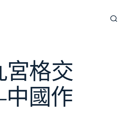
搜
尋
切
換
開
關
九宮格交
–中國作