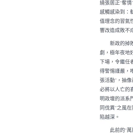
繞張居正“奪
感觸感染到：
值理念的習氣
響改造成敗不
新政的掉
劇，極年夜地
下場，令繼任
得警惕謹嚴，
張活動”，抽
必將以人亡的
明政壇的派系
同伐異”之風
陷越深。
此前的“