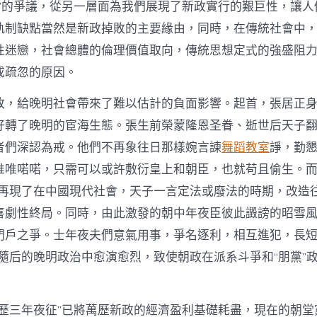
情”的爭議，從另一層面為我們展現了新政實行的艱巨性，讓人
軌制缺點當然是新政掉敗的主要緣由，同時，在傳統社會中
性迷戀，社會總體的倫理價值取向，傳統思想定式的強盛阻
成疏忽的原因。
敗，給晚明社會帶來了難以估計的負面影響。起首，張居正
好轉了晚明的宦海生態。張生前榮蒙隆恩圣眷、逝世后天子
者們深認為戒。他們不再象往日那樣婉言諫
舞蹈教室
諍，勤
唯唯喏喏，只需可以或許敷衍皇上和朝臣，也就苟且偷生。而
像再現了在中國現代社會，天子一言定法或廢法的時期，改造
喜劇性終局。同時，由此激發的朝中年夜臣彼此譭謗的昭雪
門戶之爭。士年夜夫們意氣用事，爭名逐利，相互進犯，長短
在隨后的晚明政治中愈演愈烈，致使朝政在派系斗爭和“朋黨”
萬歷三年夜征”已將萬歷新政的經濟盈利基礎耗盡，現在的朝堂