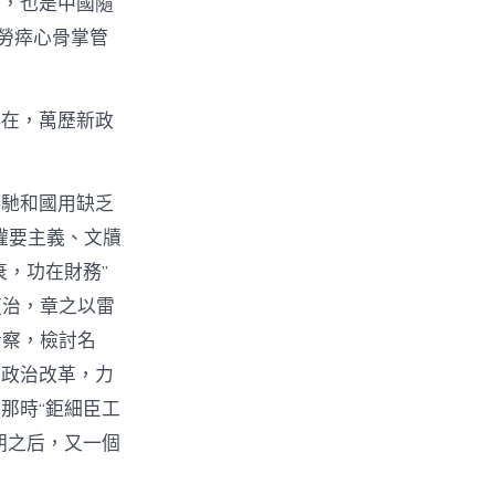
期，也是中國隨
勞瘁心骨掌管
實在，萬歷新政
松馳和國用缺乏
權要主義、文牘
，功在財務”
吏治，章之以雷
考察，檢討名
止政治改革，力
那時“鉅細臣工
朝之后，又一個