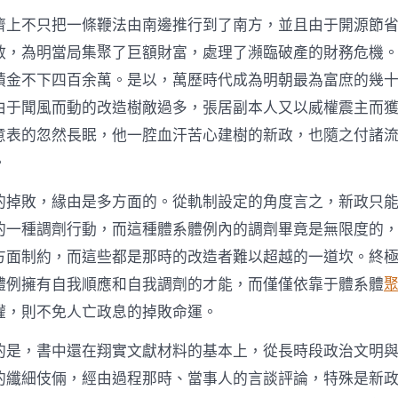
濟上不只把一條鞭法由南邊推行到了南方，並且由于開源節
散，為明當局集聚了巨額財富，處理了瀕臨破產的財務危機
積金不下四百余萬。是以，萬歷時代成為明朝最為富庶的幾
由于聞風而動的改造樹敵過多，張居副本人又以威權震主而
意表的忽然長眠，他一腔血汗苦心建樹的新政，也隨之付諸
。
的掉敗，緣由是多方面的。從軌制設定的角度言之，新政只
的一種調劑行動，而這種體系體例內的調劑畢竟是無限度的
方面制約，而這些都是那時的改造者難以超越的一道坎。終
體例擁有自我順應和自我調劑的才能，而僅僅依靠于體系體
權，則不免人亡政息的掉敗命運。
的是，書中還在翔實文獻材料的基本上，從長時段政治文明
的纖細伎倆，經由過程那時、當事人的言談評論，特殊是新