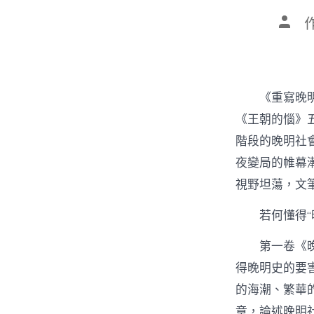
文
章
作
者
《重寫晚
《王朝的惱》
階段的晚明社
夜變局的帷幕
視野坦蕩，文
若何懂得“
第一卷《
得晚明史的要
的海潮、繁華
章，論述晚明