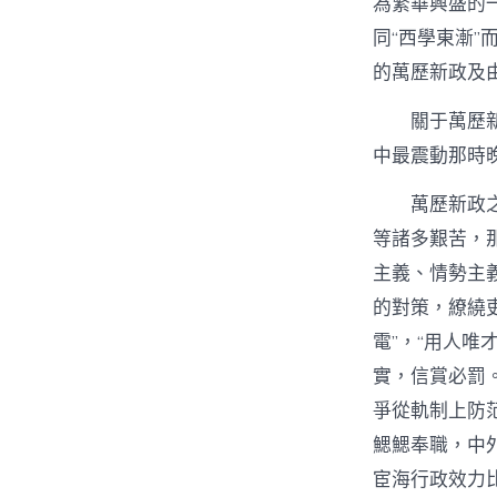
為繁華興盛的
同“西學東漸
的萬歷新政及
關于萬歷
中最震動那時
萬歷新政
等諸多艱苦，那
主義、情勢主
的對策，繚繞
電”，“用人
實，信賞必罰
爭從軌制上防
鰓鰓奉職，中
宦海行政效力