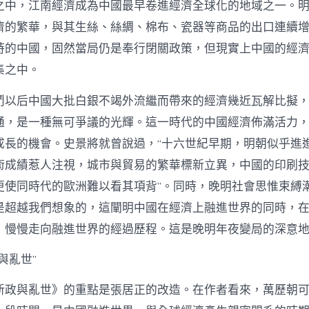
之中，江南經濟成為中國最早卷進經濟全球化的地域之一。
濟的繁華，與其生絲、絲綢、棉布、瓷器等商品的出口連續
時的中國，固然當局仍是奉行閉關政策，但現實上中國的經
集之中。
鬥以后中國大批白銀不竭外流繼而帶來的經濟幾近瓦解比擬
通，是一種無可爭議的光輝。這一時代的中國經濟佈滿活力
成長的機會。史景將就曾說過，“十六世紀早期，明朝似乎進
術成績惹人注視，城市與貿易的繁華標新立異，中國的印刷
更使同時代的歐洲難以看其項背”。同時，晚明社會思惟束縛
是超越我們想象的，這闡明中國在經濟上融進世界的同時，
，慢慢走向融進世界的經過歷程。這是晚明年夜變局的深意
與亂世”
新政與亂世》的重點是張居正的改造。在作者看來，萬歷朝