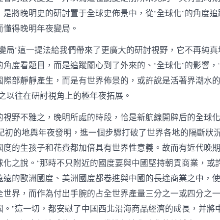
文
史
，是將晚明史的研討置于全球史佈景中，從“全球化”的角度追
–
而懂得晚明年夜變局。
中
國
作
夜變局”這一提法給我們帶來了更廣大的研討視野，它不再純真
家
的角度看題目，而是追蹤關心到了外來的、“全球化”的影響，
網
中
國際部靜靜產生，而是有世界佈景的，或許說是活著界潮水
較之以往在研討視角上的極年夜拓展。
的視野不雅之，晚明所處的時段，恰是新航線開辟后的全球化
世紀初的地輿年夜發明，進一個步驟打破了世界各地的隔斷狀
國度的生孩子和花費都加倍具有世界性意義。故而有近代晚
球化之說。“那時不只附近的國度要與中國堅持朝貢商業，或
遠遠的歐洲國度、美洲國度都卷進與中國的長途商業之中，
全世界，而作為付出手腕的占全世界產量三分之一或四分之
國。”這一切，都安慰了中國西北沿海商品經濟的成長，并將