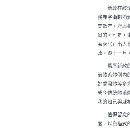
新政在經
務赤字漸趨消
支數年，府庫
爾的。可是，
著張居正出人
政，毀于一旦
萬歷新政
治體系體例內
好處團體等多
成令傳統體系
我的知己與威
值得留意
度，以白描式