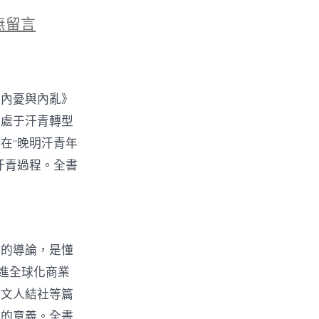
無留言
張
：
《內憂與內亂》
了處于汗青轉型
在“晚明汗青年
汗青過程。全書
書的導論，是懂
進全球化商業
、文人結社等篇
期的意義。全書