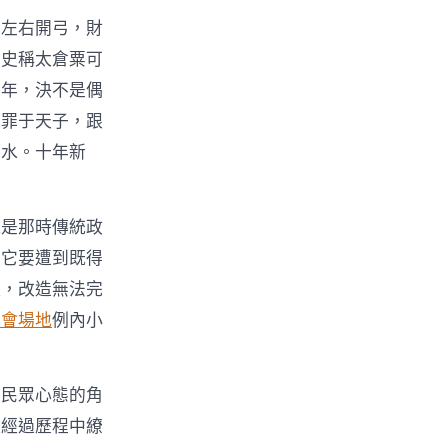
省左右開弓，財
。史稱太倉粟可
十年，決不是偶
獲罪于天子，跟
流水。十年新
能是那時傳統政
，它要遭到既得
極，改造無法完
聚會場地
例內小
與民眾心態的角
政經過歷程中繚