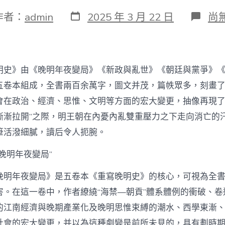
發
在
作者：
admin
2025 年 3 月 22 日
尚
表
〈
日
海
期
英
世
界
明史》由《晚明年夜變局》《新政與亂世》《朝廷與黨爭》
變
局
五卷本組成，全書兩百余萬字，圖文并茂，篇帙眾多，刻畫
找
會在政治、經濟、思惟、文明等方面的宏大變更，抽像再現了
九
宮
漸漸拉開”之際，明王朝在內憂內亂雙重壓力之下走向消亡的
格
筆活潑細膩，讀后令人扼腕。
交
流
晚明年夜變局”
中
的
晚
晚明年夜變局》是五卷本《重寫晚明史》的核心，可視為全
明
害。在這一卷中，作者繚繞“海禁—朝貢”體系體例的衝破、卷
社
會
的江南經濟與晚期產業化及晚明思惟束縛的潮水、西學東漸
–
社會的宏大變更，并以為這種劇變是前所未見的，具有劃時