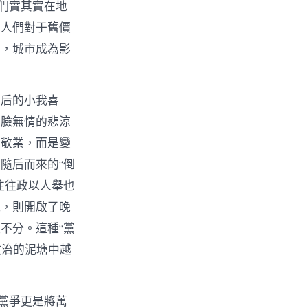
們實其實在地
，人們對于舊價
力，城市成為影
身后的小我喜
翻臉無情的悲涼
懇敬業，而是變
隨后而來的“倒
往往政以人舉也
風，則開啟了晚
不分。這種“黨
政治的泥塘中越
黨爭更是將萬