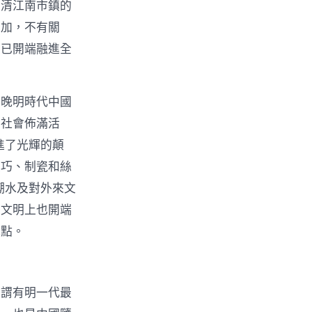
明清江南市鎮的
增加，不有關
濟已開端融進全
，晚明時代中國
，社會佈滿活
進了光輝的顛
技巧、制瓷和絲
潮水及對外來文
在文明上也開端
地點。
可謂有明一代最