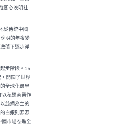
蹤關心晚明社
地從傳統中國
“晚明的年夜變
〉
的激蕩下逐步浮
起步階段。15
況，開闢了世界
期的全球化最早
許以私運商業作
使以絲綢為主的
一的白銀則源源
中國市場卷進全