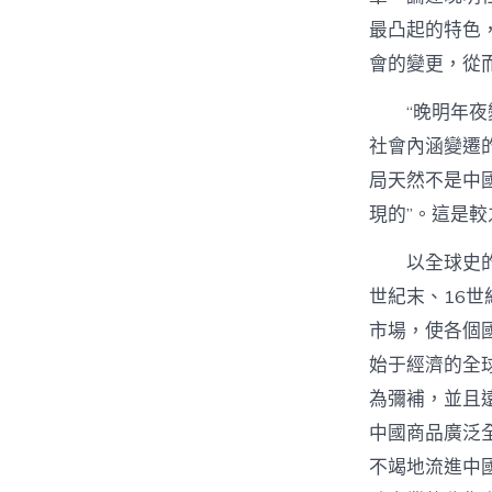
最凸起的特色
會的變更，從
“晚明年
社會內涵變遷
局天然不是中
現的”。這是
以全球史
世紀末、16
市場，使各個
始于經濟的全
為彌補，並且
中國商品廣泛
不竭地流進中