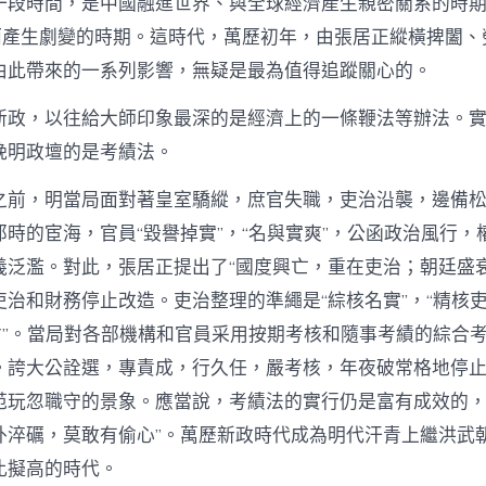
一段時間，是中國融進世界、與全球經濟產生親密關系的時
”而產生劇變的時期。這時代，萬歷初年，由張居正縱橫捭闔、
由此帶來的一系列影響，無疑是最為值得追蹤關心的。
新政，以往給大師印象最深的是經濟上的一條鞭法等辦法。
晚明政壇的是考績法。
之前，明當局面對著皇室驕縱，庶官失職，吏治沿襲，邊備
時的宦海，官員“毀譽掉實”，“名與實爽”，公函政治風行，
義泛濫。對此，張居正提出了“國度興亡，重在吏治；朝廷盛衰
吏治和財務停止改造。吏治整理的準繩是“綜核名實”，“精核
唯才”。當局對各部機構和官員采用按期考核和隨事考績的綜合
。誇大公詮選，專責成，行久任，嚴考核，年夜破常格地停
范玩忽職守的景象。應當說，考績法的實行仍是富有成效的，
外淬礪，莫敢有偷心”。萬歷新政時代成為明代汗青上繼洪武
比擬高的時代。