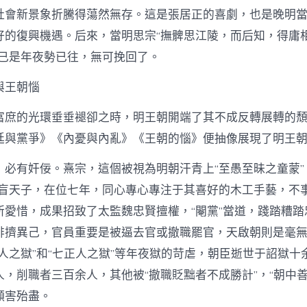
社會新景象折騰得蕩然無存。這是張居正的喜劇，也是晚明
好的復興機遇。后來，當明思宗“撫髀思江陵，而后知，得庸
，已是年夜勢已往，無可挽回了。
與王朝惱
富庶的光環垂垂褪卻之時，明王朝開端了其不成反轉展轉的
廷與黨爭》《內憂與內亂》《王朝的惱》便抽像展現了明王
，必有奸佞。熹宗，這個被視為明朝汗青上“至愚至昧之童蒙”
文盲天子，在位七年，同心專心專注于其喜好的木工手藝，不
所愛惜，成果招致了太監魏忠賢擅權，“閹黨”當道，踐踏糟踏
排擠異己，官員重要是被逼去官或撤職罷官，天啟朝則是毫
人之獄”和“七正人之獄”等年夜獄的苛虐，朝臣逝世于詔獄十
，削職者三百余人，其他被“撤職貶黜者不成勝計”，“朝中善
願害殆盡。