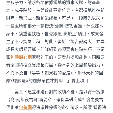
生孩子力，請求各地依據當地的資本天賦、財產基
本、成長階段、主體效能區定位等，有選擇地推進新
財產、新形式、新動能成長。可是，一段時光以來，
一些處所和部分一講授決“洽商”技巧困難，什么都本
身干、搞重復扶植，自覺跟風“高峻上”項目，成果發
生了不少爛尾工程。對此，習近平總書記誇大，立異
成長大師都要抓，但詳細到各類要害焦點技巧，不是
家
包養甜心網
家都能干的，要看前提和能夠，同時要
看全國科技立異成長布局，從本身的上風範疇出力，
不克不及自「等等！如果我的愛是X，那林天秤的回
應Y應該是X的虛數單位才對啊！」覺上項目。
第三，建立和踐行對的政績不雅，是以實干實績
書寫“兩年夜古跡”新篇章，確保基礎完成社會主義古
代化獲
包養網
得決議性停頓的必定請求。所謂“獲得決