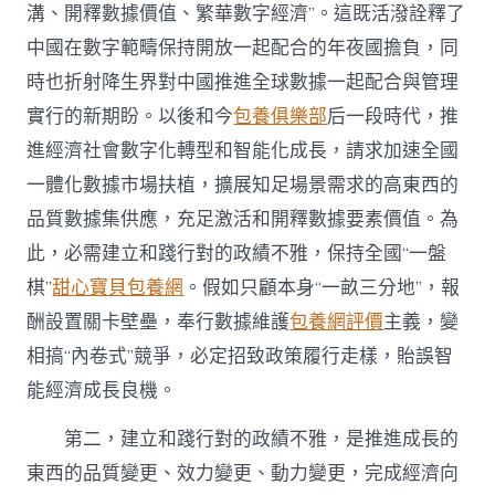
溝、開釋數據價值、繁華數字經濟”。這既活潑詮釋了
中國在數字範疇保持開放一起配合的年夜國擔負，同
時也折射降生界對中國推進全球數據一起配合與管理
實行的新期盼。以後和今
包養俱樂部
后一段時代，推
進經濟社會數字化轉型和智能化成長，請求加速全國
一體化數據市場扶植，擴展知足場景需求的高東西的
品質數據集供應，充足激活和開釋數據要素價值。為
此，必需建立和踐行對的政績不雅，保持全國“一盤
棋”
甜心寶貝包養網
。假如只顧本身“一畝三分地”，報
酬設置關卡壁壘，奉行數據維護
包養網評價
主義，變
相搞“內卷式”競爭，必定招致政策履行走樣，貽誤智
能經濟成長良機。
第二，建立和踐行對的政績不雅，是推進成長的
東西的品質變更、效力變更、動力變更，完成經濟向