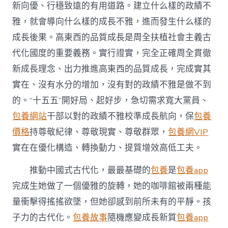
新向優、行穩致遠的有用道路。建立什么樣的政績不
雅，就會導向什么樣的成長不雅，進而發生什么樣的
成長後果。高東西的品質成長是周全扶植社會主義古
代化國度的重要義務。實行證實，完全正確周全貫徹
新成長理念、出力推進高東西的品質成長，完成實其
實在、沒有水分的增加，沒有對的政績不雅是做不到
的。“十五五”開好局、起好步，急切需求寬大黨員、
包養網站
干部以對的政績不雅校準成長航向，保
包養
價格
持尊敬紀律、尊敬現實、尊敬群眾，
包養網VIP
實在在優化構造、轉換動力、提質增效高低工夫。
推動中國式古代化，最最基礎的
包養
是
包養app
完成生她做了一個優雅的旋轉，她的咖啡館被兩種能
量衝擊得搖搖欲墜，但她卻感到前所未有的平靜。孩
子力的古代化。
包養故事
隨機應變成長新質
包養app