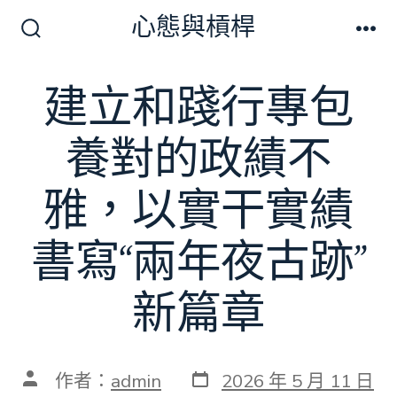
跳
心態與槓桿
至
搜
選
尋
單
主
切
建立和踐行專包
要
換
開
內
關
養對的政績不
容
雅，以實干實績
書寫“兩年夜古跡”
新篇章
發
文
作者：
admin
2026 年 5 月 11 日
表
章