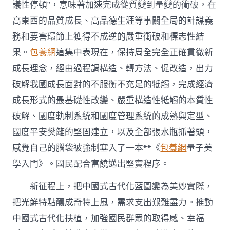
議性停頓”，意味著加速完成從質變到量變的衝破，在
高東西的品質成長、高品德生涯等事關全局的計謀義
務和要害環節上獲得不成逆的嚴重衝破和標志性結
果。
包養網
這集中表現在，保持周全完全正確貫徹新
成長理念，經由過程調構造、轉方法、促改造，出力
破解我國成長面對的不服衡不充足的牴觸，完成經濟
成長形式的最基礎性改變、嚴重構造性牴觸的本質性
破解、國度軌制系統和國度管理系統的成熟與定型、
國度平安樊籬的堅固建立，以及全部張水瓶抓著頭，
感覺自己的腦袋被強制塞入了一本**《
包養網
量子美
學入門》。國民配合富饒邁出堅實程序。
新征程上，把中國式古代化藍圖變為美妙實際，
把光鮮特點釀成奇特上風，需求支出艱難盡力。推動
中國式古代化扶植，加強國民群眾的取得感、幸福