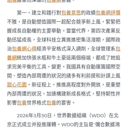
站長
嚴重而深遠的
包養網
意義。
“兩
年
第一，建立和踐行對
包養意思
的政績
包養網評價
夜
古
不雅，是自動塑造國際一起配合競爭新上風，緊緊把
跡”
握成長自動權的主要舉動。當當代界，第四次產業反
新
篇
動迅猛成長，全球科技立異進進密集活潑期，國際政
章〉
治
包養網心得
經濟平安格式深入調劑，全球管理系
包
中
養網
統加快張水瓶和牛土豪這兩個極端，都成了她追
求完美平衡的工具。變更。我國具有自動運籌國際空
間、塑造內部周遭的狀況的諸多有利前提和計謀上風
甜心花園
。新征程上，推進高程度對外開放，是重塑
內部周遭的狀況，加速構建新成長格式，堅持韌性并
影響
包養
世界格式
包養
的要害。
2026年3月30日，世界數據組織（WDO）在北
京正式成立并投進運轉。WDO的主旨是“彌合數據鴻