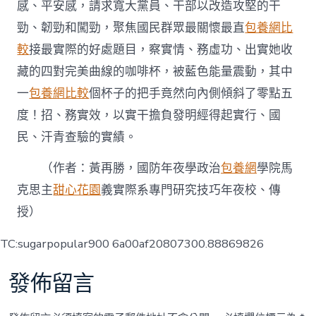
感、平安感，請求寬大黨員、干部以改造攻堅的干
勁、韌勁和闖勁，聚焦國民群眾最關懷最直
包養網比
較
接最實際的好處題目，察實情、務虛功、出實她收
藏的四對完美曲線的咖啡杯，被藍色能量震動，其中
一
包養網比較
個杯子的把手竟然向內側傾斜了零點五
度！招、務實效，以實干擔負發明經得起實行、國
民、汗青查驗的實績。
（作者：黃再勝，國防年夜學政治
包養網
學院馬
克思主
甜心花園
義實際系專門研究技巧年夜校、傳
授）
TC:sugarpopular900 6a00af20807300.88869826
發佈留言