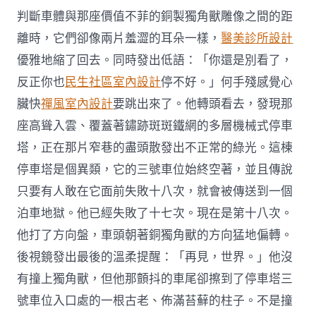
判斷車體與那座價值不菲的銅製獨角獸雕像之間的距
離時，它們卻像兩片羞澀的耳朵一樣，
醫美診所設計
優雅地縮了回去。同時發出低語：「你還是別看了，
反正你也
民生社區室內設計
停不好。」何手殘感覺心
臟快
禪風室內設計
要跳出來了。他轉頭看去，發現那
座高聳入雲、覆蓋著鏽跡斑斑鐵網的多層機械式停車
塔，正在那片窄巷的盡頭散發出不正常的綠光。這棟
停車塔是個異類，它的三號車位始終空著，並且傳說
只要有人敢在它面前失敗十八次，就會被傳送到一個
泊車地獄。他已經失敗了十七次。現在是第十八次。
他打了方向盤，車頭朝著銅獨角獸的方向猛地偏轉。
後視鏡發出最後的溫柔提醒：「再見，世界。」他沒
有撞上獨角獸，但他那顫抖的車尾卻擦到了停車塔三
號車位入口處的一根古老、佈滿苔蘚的柱子。不是撞