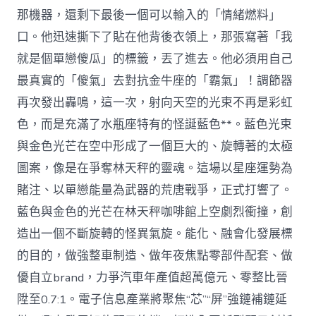
那機器，還剩下最後一個可以輸入的「情緒燃料」
口。他迅速撕下了貼在他背後衣領上，那張寫著「我
就是個單戀傻瓜」的標籤，丟了進去。他必須用自己
最真實的「傻氣」去對抗金牛座的「霸氣」！調節器
再次發出轟鳴，這一次，射向天空的光束不再是彩虹
色，而是充滿了水瓶座特有的怪誕藍色**。藍色光束
與金色光芒在空中形成了一個巨大的、旋轉著的太極
圖案，像是在爭奪林天秤的靈魂。這場以星座運勢為
賭注、以單戀能量為武器的荒唐戰爭，正式打響了。
藍色與金色的光芒在林天秤咖啡館上空劇烈衝撞，創
造出一個不斷旋轉的怪異氣旋。能化、融會化發展標
的目的，做強整車制造、做年夜焦點零部件配套、做
優自立brand，力爭汽車年產值超萬億元、零整比晉
陞至0.7:1。電子信息產業將聚焦“芯”“屏”強鏈補鏈延