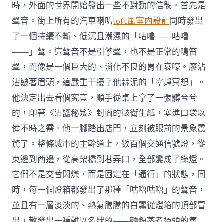
時，外面的世界開始發出一些不對勁的信號。首先是
聲音。街上所有的汽車喇叭
loft風室內設計
同時發出
了一個持續不斷、低沉且潮濕的「咕嚕——咕嚕
——」聲。這聲音不是引擎聲，也不是正常的鳴笛
聲，而像是一個巨大的、消化不良的胃在哀嚎。廖沾
沾皺著眉頭，這嚴重干擾了他蒜泥的「寧靜冥想」。
他決定出去看個究竟，順手從桌上拿了一張髒兮兮
的，印著《沾醬秘笈》封面的皺衛生紙，塞進口袋以
備不時之需。他一腳踏出店門，立刻被眼前的景象震
驚了。整條城市的主幹道上，數百個交通信號燈，從
東邊到西邊，從高架橋到巷弄口，全部變成了綠燈。
它們不是交替閃爍，而是固定在「通行」的狀態，同
時，每一個燈箱都發出了那種「咕嚕咕嚕」的聲音，
並且有一層淡淡的、熱氣騰騰的白霧從燈箱的頂部冒
出，散發出一種難以名狀的——麵粉蒸煮過頭的氣