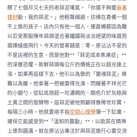
酵了七個月又七天的老蒜泥嘆氣。「你還不夠靈
無毒
建材
動，我的蒜泥。」他輕聲細語，彷彿在責備一個
不上進的孩子。店內只有他一個人，連蒼蠅都因為難
以忍受那股陳年蒜頭混合著鐵鏽與淡淡絕望的味道而
選擇繞道飛行。今天的營業額是：零。廖沾沾不安的
不是店裡的生意，而是他對**「蒜泥成本焦慮症」**
的深層恐懼。新鮮蒜頭每公斤的價格正在以超光速上
漲，如果再這樣下去，他引以為傲的「靈魂蒜泥」將
難以為繼。他拿著一把被磨得光滑、閃耀著不祥光芒
的小銀勺，從缸底撈起一坨濃稠的、顏色介於灰綠與
土黃之間的發酵物。這蒜泥被他照顧得像稀世珍寶，
每隔三小時，他就要用手指
空間心理學
彈一下缸邊，
確保它能感受到**「溫和的震動」**，以助其在精神
上達到圓滿。就在廖沾沾專注於與蒜泥進行心靈交流