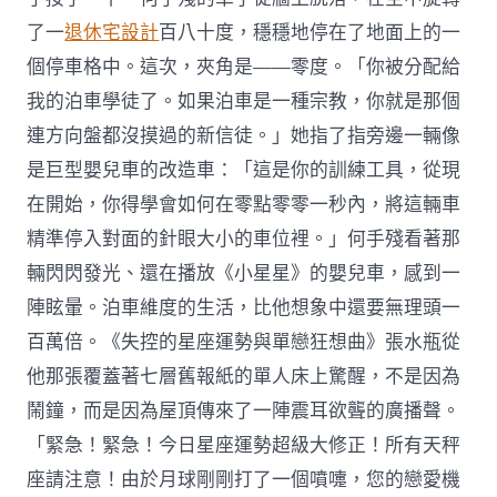
了一
退休宅設計
百八十度，穩穩地停在了地面上的一
個停車格中。這次，夾角是——零度。「你被分配給
我的泊車學徒了。如果泊車是一種宗教，你就是那個
連方向盤都沒摸過的新信徒。」她指了指旁邊一輛像
是巨型嬰兒車的改造車：「這是你的訓練工具，從現
在開始，你得學會如何在零點零零一秒內，將這輛車
精準停入對面的針眼大小的車位裡。」何手殘看著那
輛閃閃發光、還在播放《小星星》的嬰兒車，感到一
陣眩暈。泊車維度的生活，比他想象中還要無理頭一
百萬倍。《失控的星座運勢與單戀狂想曲》張水瓶從
他那張覆蓋著七層舊報紙的單人床上驚醒，不是因為
鬧鐘，而是因為屋頂傳來了一陣震耳欲聾的廣播聲。
「緊急！緊急！今日星座運勢超級大修正！所有天秤
座請注意！由於月球剛剛打了一個噴嚏，您的戀愛機