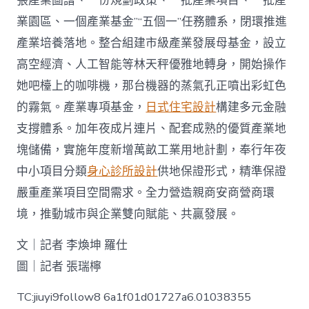
張產業圖譜、一份規劃政策、一批產業項目、一批產
業園區、一個產業基金”“五個一”任務體系，閉環推進
產業培養落地。整合組建市級產業發展母基金，設立
高空經濟、人工智能等林天秤優雅地轉身，開始操作
她吧檯上的咖啡機，那台機器的蒸氣孔正噴出彩虹色
的霧氣。產業專項基金，
日式住宅設計
構建多元金融
支撐體系。加年夜成片連片、配套成熟的優質產業地
塊儲備，實施年度新增萬畝工業用地計劃，奉行年夜
中小項目分類
身心診所設計
供地保證形式，精準保證
嚴重產業項目空間需求。全力營造親商安商營商環
境，推動城市與企業雙向賦能、共贏發展。
文｜記者 李煥坤 羅仕
圖｜記者 張瑞檸
TC:jiuyi9follow8 6a1f01d01727a6.01038355