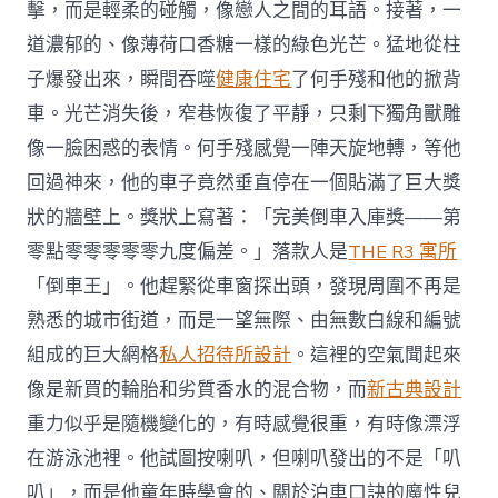
擊，而是輕柔的碰觸，像戀人之間的耳語。接著，一
道濃郁的、像薄荷口香糖一樣的綠色光芒。猛地從柱
子爆發出來，瞬間吞噬
健康住宅
了何手殘和他的掀背
車。光芒消失後，窄巷恢復了平靜，只剩下獨角獸雕
像一臉困惑的表情。何手殘感覺一陣天旋地轉，等他
回過神來，他的車子竟然垂直停在一個貼滿了巨大獎
狀的牆壁上。獎狀上寫著：「完美倒車入庫獎——第
零點零零零零零九度偏差。」落款人是
THE R3 寓所
「倒車王」。他趕緊從車窗探出頭，發現周圍不再是
熟悉的城市街道，而是一望無際、由無數白線和編號
組成的巨大網格
私人招待所設計
。這裡的空氣聞起來
像是新買的輪胎和劣質香水的混合物，而
新古典設計
重力似乎是隨機變化的，有時感覺很重，有時像漂浮
在游泳池裡。他試圖按喇叭，但喇叭發出的不是「叭
叭」，而是他童年時學會的、關於泊車口訣的魔性兒