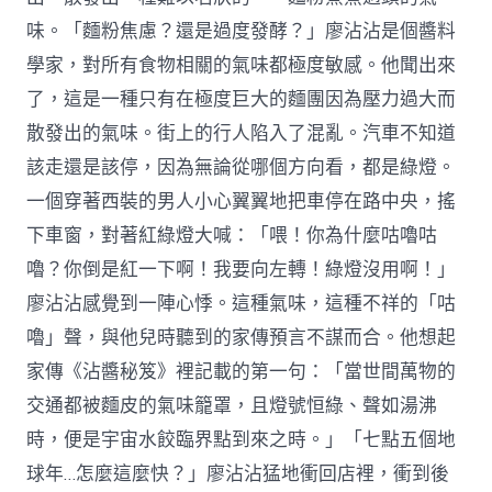
味。「麵粉焦慮？還是過度發酵？」廖沾沾是個醬料
學家，對所有食物相關的氣味都極度敏感。他聞出來
了，這是一種只有在極度巨大的麵團因為壓力過大而
散發出的氣味。街上的行人陷入了混亂。汽車不知道
該走還是該停，因為無論從哪個方向看，都是綠燈。
一個穿著西裝的男人小心翼翼地把車停在路中央，搖
下車窗，對著紅綠燈大喊：「喂！你為什麼咕嚕咕
嚕？你倒是紅一下啊！我要向左轉！綠燈沒用啊！」
廖沾沾感覺到一陣心悸。這種氣味，這種不祥的「咕
嚕」聲，與他兒時聽到的家傳預言不謀而合。他想起
家傳《沾醬秘笈》裡記載的第一句：「當世間萬物的
交通都被麵皮的氣味籠罩，且燈號恒綠、聲如湯沸
時，便是宇宙水餃臨界點到來之時。」「七點五個地
球年…怎麼這麼快？」廖沾沾猛地衝回店裡，衝到後