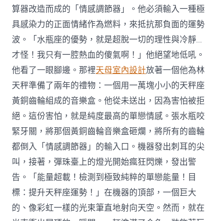
算器改造而成的「情感調節器」。他必須輸入一種極
具感染力的正面情緒作為燃料，來抵抗那負面的運勢
波。「水瓶座的優勢，就是超脫一切的理性與冷靜…
才怪！我只有一腔熱血的傻氣啊！」他絕望地低吼。
他看了一眼腳邊。那裡
天母室內設計
放著一個他為林
天秤準備了兩年的禮物：一個用一萬塊小小的天秤座
黃銅齒輪組成的音樂盒。他從未送出，因為害怕被拒
絕。這份害怕，就是純度最高的單戀情感。張水瓶咬
緊牙關，將那個黃銅齒輪音樂盒砸爛，將所有的齒輪
都倒入「情感調節器」的輸入口。機器發出刺耳的尖
叫，接著，彈珠臺上的燈光開始瘋狂閃爍，發出警
告。「能量超載！檢測到極致純粹的單戀能量！目
標：提升天秤座運勢！」在機器的頂部，一個巨大
的、像彩虹一樣的光束筆直地射向天空。然而，就在