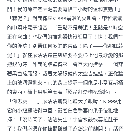
味！是麵粉過度膨脹的焦慮味！還有，我現在走不
開！我的陳年老蒜泥需要每隔三小時的溫和震動！」
「蒜泥？」對面傳來K-999崩潰的尖叫聲，帶著濃濃
的中藥味電子雜音：「重點不是蒜泥！重點是**時空
正在彎曲！**我們的推進器快沒紅棗了！快！我們在
你的後院！別帶任何多餘的東西！除了——你那缸蒜
泥！」就在廖沾沾還在糾結要不要帶上他最珍愛的那
把銀勺時，外面的牆壁傳來一聲巨大的撞擊。一個穿
著黑色燕尾服、戴著太陽眼鏡的太空吉娃娃，正從牆
上的破洞鑽進來。它的背上揹著一個像是小型瓦斯桶
的東西，桶上用毛筆寫著「極品紅棗枸杞燃料」。
「你怎麼——」廖沾沾驚訝地瞪大了眼睛。K-999用
它的小短腿站得筆直，戴著白色手套的爪子優雅地一
揮：「沒時間了，沾沾先生！宇宙水餃快要拉肚子
了！我們必須在你被醋酸離子炮鎖定前離開！」話音