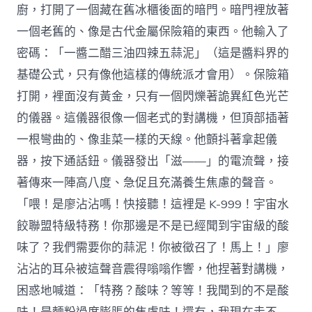
廚，打開了一個藏在舊冰櫃後面的暗門。暗門裡放著
一個老舊的、像是古代金屬保險箱的東西。他輸入了
密碼：「一醬二醋三油四辣五蒜泥」（這是醬料界的
基礎公式，只有像他這樣的傳統派才會用）。保險箱
打開，裡面沒有黃金，只有一個閃爍著詭異紅色光芒
的儀器。這儀器很像一個老式的對講機，但頂部插著
一根彎曲的、像韭菜一樣的天線。他顫抖著拿起儀
器，按下通話鈕。儀器發出「滋——」的電流聲，接
著傳來一陣高八度、急促且充滿養生焦慮的聲音。
「喂！是廖沾沾嗎！快接聽！這裡是 K-999！宇宙水
餃聯盟特級特務！你那邊是不是已經聞到宇宙級的酸
味了？我們需要你的蒜泥！你被徵召了！馬上！」廖
沾沾的耳朵被這聲音震得嗡嗡作響，他捏著對講機，
困惑地喊道：「特務？酸味？等等！我聞到的不是酸