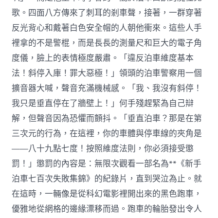
歌。四面八方傳來了刺耳的剎車聲，接著，一群穿著
反光背心和戴著白色安全帽的人朝他衝來。這些人手
裡拿的不是警棍，而是長長的測量尺和巨大的電子角
度儀，臉上的表情極度嚴肅。「違反泊車維度基本
法！斜停入庫！罪大惡極！」領頭的泊車警察用一個
擴音器大喊，聲音充滿機械感。「我、我沒有斜停！
我只是垂直停在了牆壁上！」何手殘趕緊為自己辯
解，但聲音因為恐懼而顫抖。「垂直泊車？那是在第
三次元的行為，在這裡，你的車體與停車線的夾角是
——八十九點七度！按照維度法則，你必須接受懲
罰！」懲罰的內容是：無限次觀看一部名為**《新手
泊車七百次失敗集錦》的紀錄片，直到哭泣為止。就
在這時，一輛像是從科幻電影裡開出來的黑色跑車，
優雅地從網格的邊緣漂移而過。跑車的輪胎發出令人