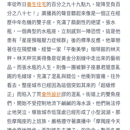
率從昨日
養生住宅
的百分之九十九點九，陡降至負百
分之八十七！」廣播員的聲音聽起來像是一個正在經
歷中年危機的雙子座，充滿了戲劇性的絕望。張水
瓶，一個典型的水瓶座，立刻感到一陣恐慌，這是他
患有「星座預報壓力症候群」後的標準反應。他單戀
著住在隔壁棟、經營一家「平衡美學」咖啡館的林天
秤。林天秤完美得像是從黃金分割線中走出來的藝術
品。而張水瓶的人生，則像一團被獅子座暴君隨意亂
踢的毛線球，充滿了混亂與錯位。他衝到窗邊，往外
看去。整座城市已經因為這個突如其來的「超級修
正」而陷入了荒
會所設計
謬的混亂。街道上的雙魚座
們，開始不受控制地流下鹹鹹的海水淚，他們無法停
止地哭泣，導致城市低窪處已經形成了小型潟湖。那
些摩羯座的上班族，嚴格遵守著廣播中「摩羯座今天