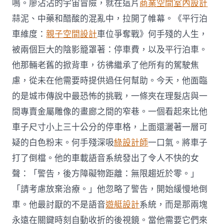
鳴。廖沾沾的宇宙冒險，就在這片
商業空間室內設計
蒜泥、中藥和醋酸的混亂中，拉開了帷幕。《平行泊
車維度：
親子空間設計
車位爭奪戰》何手殘的人生，
被兩個巨大的陰影籠罩著：停車費，以及平行泊車。
他那輛老舊的掀背車，彷彿繼承了他所有的駕駛焦
慮，從未在他需要時提供過任何幫助。今天，他面臨
的是城市傳說中最恐怖的挑戰，一條夾在理髮店與一
間專賣金屬雕像的畫廊之間的窄巷。一個看起來比他
車子尺寸小上三十公分的停車格，上面還灑著一層可
疑的白色粉末。何手殘深吸
綠設計師
一口氣。將車子
打了倒檔。他的車載語音系統發出了令人不快的女
聲：「警告，後方障礙物距離：無限趨近於零。」
「請考慮放棄治療。」他忽略了警告，開始緩慢地倒
車。他最討厭的不是語音
遊艇設計
系統，而是那兩塊
永遠在關鍵時刻自動收折的後視鏡。當他需要它們來