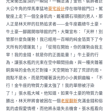
光束衝出屋頂的一瞬間，一輛塗滿了金色、裝飾著巨
大公牛角的悍馬車猛地
豪宅設計
停在咖啡館門口。駕
駛座上走下一個全身肌肉、戴著鑽石項圈的男人，那
人正是林天秤的狂熱追求者——金牛座霸總牛土豪。
牛土豪一腳踢開咖啡館的門，大聲宣布：「天秤！別
管那什麼負運勢！我已經用一百噸的純金箔買下了今
天所有的壞運氣！」「從現在開始，你的運勢由我主
宰！我的金錢，就是你的正面能量！」牛土豪的行
為，讓張水瓶的光束在空中瞬間扭曲，與一種夾雜著
銅臭味的金色光芒對撞。天空開始下起了荒謬的雨。
雨點不是水，而是閃耀著淚光的小小黃銅齒輪。「不
行！金牛座的物質力量太強了！我的單戀被汙染
了！」張水瓶大喊。他知道，如果牛土豪的物質力量
勝出，林天秤將會被困在一個
老屋翻新
充滿金錢和俗
氣的虛假愛情裡，而他將永遠失去機會。張水瓶看向