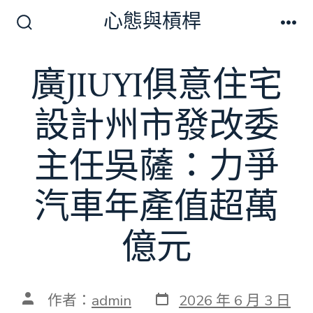
跳
心態與槓桿
至
搜
選
尋
單
主
切
廣JIUYI俱意住宅
要
換
開
內
關
設計州市發改委
容
主任吳薩：力爭
汽車年產值超萬
億元
發
文
作者：
admin
2026 年 6 月 3 日
表
章