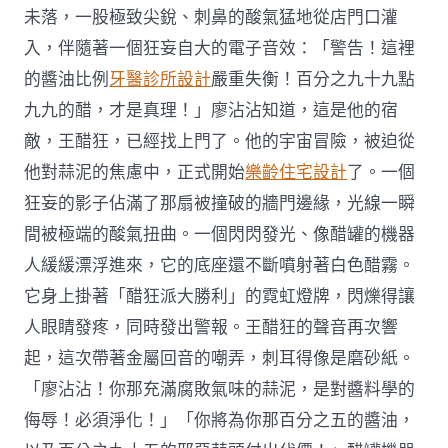
未落，一股極致尖銳、刺鼻的酸氣猛地從店門口灌
入，伴隨著一個狂妄自大的電子音效：「警告！這裡
的醬油比例
牙醫診所設計
嚴重失衡！百分之九十九點
九九的醋，才是真理！」廖沾沾知道，這是他的宿
敵，王醋狂，已經找上門了。他的宇宙冒險，被迫從
他對蒜泥的焦慮中，正式開始
樂齡住宅設計
了。一個
狂妄的影子佔滿了那扇被撞破的牆門邊緣，光線一瞬
間被極端的酸氣扭曲。一個閃閃發光、像醋罐的機器
人緩緩漂浮進來，它的底座還不斷噴射著白色醋霧。
它身上掛著「醋狂派大勝利」的霓虹燈牌，閃爍得讓
人眼睛發疼，同時發出警報。王醋狂的聲音再次響
起，這次帶著金屬回音的嘲弄，刺耳得像是磨砂紙。
「廖沾沾！你那充滿腐敗氣味的蒜泥，是對醬料學的
侮辱！必須淨化！」「你將為你那百分之五的醬油，