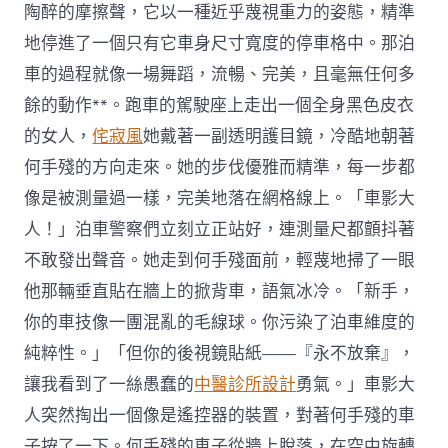
陶醉的摩擦聲，它以一種近乎蔑視重力的姿態，精準
地停進了一個只有它車身尺寸寬度的停車格中。那泊
車的過程就像一場舞蹈，流暢、完美，且毫無任何多
餘的動作**。跑車的駕駛座上走出一個全身黑色皮衣
的女人，
侘寂風
她戴著一副透明護目鏡，冷酷地朝著
何手殘的方向走來。她的步伐優雅而精準，每一步都
像是被測量過一樣，完美地落在網格線上。「車影大
人！」泊車警察們立刻立正站好，連測量尺都顫抖著
不敢發出聲音。她走到何手殘面前，輕蔑地掃了一眼
他那輛垂直貼在牆上的掀背車，語氣冰冷。「新手，
你的車技像一團混亂的毛線球。你污染了泊車維度的
純粹性。」「但你的後視鏡貼紙——『永不放棄』，
讓我看到了一絲愚蠢的
中醫診所設計
勇氣。」車影大
人突然掏出一個像是遙控器的裝置，對著何手殘的車
子按了一下。何手殘的車子從牆上脫落，在空中旋轉