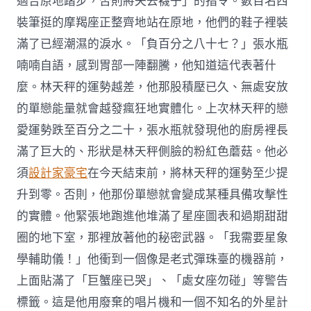
適合原地踏步，否則將失去襪子」的指令。數百名西
裝筆挺的摩羯座正整齊地站在原地，他們的鞋子裡裝
滿了已經潮濕的淚水。「負百分之八十七？」張水瓶
喃喃自語，感到胃部一陣翻騰，他知道這代表著什
麼。林天秤的運勢越差，他那股積壓已久、無處安放
的單戀能量就會越發瘋狂地實體化。上次林天秤的戀
愛運勢跌至百分之二十，張水瓶就發現他的廚房裡長
滿了巨大的、形狀是林天秤側臉的粉紅色蘑菇。他必
須
設計家豪宅
在今天結束前，將林天秤的運勢至少提
升到零。否則，他那份單戀就會變成某種具備攻擊性
的實體。他緊張地跑進他堆滿了星座圖表和過期甜甜
圈的地下室，那裡放著他的秘密武器。「我需要星象
學輔助儀！」他衝到一個像是老式彈珠臺的機器前，
上面貼滿了「巨蟹座已哭」、「處女座勿碰」等警告
標籤。這是他用廢棄的唱片機和一個不知名的外星計