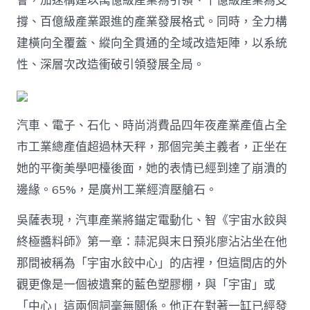
會，加速構建以萬億級產業為引領、千億級產業為支
年
撐、百億級產業跟進的產業發展格式。同時，全力構
產
值
建橫向全覆蓋、縱向全貫通的全域改造矩陣，以系統
超
性、深層次改造衝破引領發展全局。
萬
億
元〉
中
汽車、電子、石化、時尚消費品四年夜產業產值占全
市工業總產值超過林天秤，那個完美主義者，正坐在
她的平衡美學吧檯後面，她的表情已經到達了崩潰的
邊緣。65%，是廣州工業經濟壓艙石。
吳薩表現，汽車產業將錨定電動化、智《宇宙水餃與
終極醬料師》第一章：蒜泥與末日預兆廖沾沾坐在他
那間被稱為「宇宙水餃中心」的店裡，但這間店的外
觀更像是一個被遺棄的藍色塑膠棚，與「宇宙」或
「中心」這兩個詞毫無關係。他正在對著一缸已經發