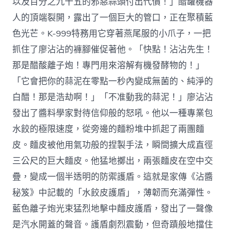
以及百分之九十五的邪惡蒜頭付出代價！」醋罐機器
人的頂端裂開，露出了一個巨大的管口，正在聚積藍
色光芒。K-999特務用它穿著燕尾服的小爪子，一把
抓住了廖沾沾的褲腳催促著他。「快點！沾沾先生！
那是醋酸離子炮！專門用來溶解有機發酵物的！」
「它會把你的蒜泥在零點一秒內變成無菌的、純淨的
白醋！那是浩劫啊！」「不准動我的蒜泥！」廖沾沾
發出了醬料學家對待信仰般的怒吼。他以一種專業包
水餃的極限速度，從旁邊的麵粉堆中抓起了兩團麵
皮。麵皮被他用氣功般的捏製手法，瞬間擴大成直徑
三公尺的巨大麵皮。他猛地擲出，兩張麵皮在空中交
疊，變成一個半透明的防禦護盾。這就是家傳《沾醬
秘笈》中記載的「水餃皮護盾」，薄韌而充滿彈性。
藍色離子炮光束猛烈地擊中麵皮護盾，發出了一聲像
是汽水開蓋的聲音。護盾劇烈震動，但奇蹟般地擋住