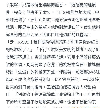
了攻擊，只是散發出濃郁的麵香。「這麵皮的延展
性！完美！但撐不了太久！」K-999焦急地大喊，中
藥味更濃了。廖沾沾知道，他必須帶走他那缸陳年老
蒜泥，那是宇宙的希望。他跑到蒜泥缸前，使出他搬
運食材的全部力量，將那口比他還胖的缸抱起。
「走！K-999！我們要從後院逃跑！別再管你的紅棗
枸杞燃料了！」「不行！燃料是文明的基礎！沒了紅
棗我飛不遠！」吉娃娃特務抗議。它用小嘴咬住廖沾
沾的衣領，同時開啟了它背上的枸杞推進器。推進器
發出「滋滋」的輕微煎煮聲，伴隨著一股濃郁的蔘味
爆發。廖沾沾抱著蒜泥缸、K-999咬著他，一起從撞
出來的洞口衝向後院。王醋狂的醋罐機器人發出尖
叫：「別想逃！醬油黨餘孽！我會追上你！」店內剩
下的所有空盤子被醋酸氣波震碎，發出了最後的哀