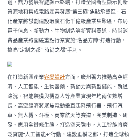
鏈，鼎力發展智能顯示終端，打造全國新型顯示創新
策源地和集成電路產業發展“第三極”焦點承載區。石
化產業將謀劃建設環廣石化千億級產業集聚區，布局
電子信息、新動力、生物制造等新資料賽道。時尚消
費品產業將圍繞重點行業實施“名品方陣”打造行動，
擦亮“定制之都”“時尚之都”手刺。
在打造新興產業
客變設計
方面，廣州著力推動高空經
濟、人工智能、生物醫藥、新動力與新型儲能、軌道
路況、智能裝備與機器人等產業實現年均兩位數增
長，高空經濟將聚焦電動垂直起降飛行器、飛行汽
車、無人機、斗極、商業航天等賽道，完美制造、研
發、應用全鏈條生態，打造空天強市。人工智能將廣
泛實施“人工智能+”行動，建設垂模之都，打造全球領