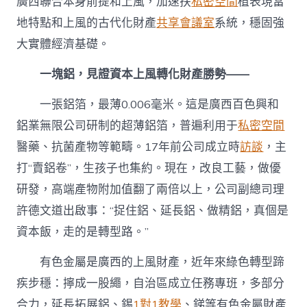
廣西聯合本身前提和上風，加速扶
私密空間
植表現當
地特點和上風的古代化財產
共享會議室
系統，穩固強
大實體經濟基礎。
一塊鋁，見證資本上風轉化財產勝勢——
一張鋁箔，最薄0.006毫米。這是廣西百色興和
鋁業無限公司研制的超薄鋁箔，普遍利用于
私密空間
醫藥、抗菌產物等範疇。17年前公司成立時
訪談
，主
打“賣鋁卷”，生孩子也集約。現在，改良工藝，做優
研發，高端產物附加值翻了兩倍以上，公司副總司理
許德文道出啟事：“捉住鋁、延長鋁、做精鋁，真個是
資本飯，走的是轉型路。”
有色金屬是廣西的上風財產，近年來綠色轉型蹄
疾步穩：擰成一股繩，自治區成立任務專班，多部分
合力，延長拓展鋁、錫
1對1教學
、銻等有色金屬財產