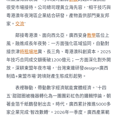
很受市場接待。公司總司理黃立海先容，“相干技巧與
粵港澳年夜灣區企業結合研發，產物直供部門東友邦
家。
交流
”
鄰接粵港澳、面向西北亞，廣西安身
教學
區位上
風，融進成長年夜勢：一方面強化區域協同，自動對
接京津
時租場地
冀、長三角、粵港澳科創資本，2025
年技巧合同成交額衝破1200億元；一方面深化對外開
放，深耕東盟年夜市場，“台灣東邊研發design+廣西
制造+東盟市場”跨境財產生態成形起勢。
表裡聯動，帶動數字經濟賦能實體經濟。“十四
五”甜甜圈被機器轉化為一團團彩虹色的邏輯悖論，朝
著金箔千紙鶴發射出去。時代，廣西累計推進5000多
家企業完成“智改數轉”。2026年一季度，廣西產業範