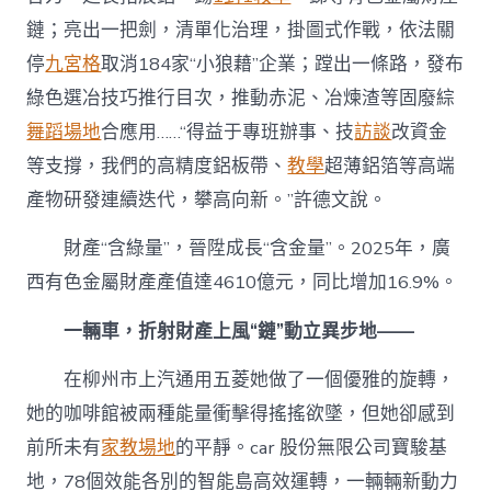
鏈；亮出一把劍，清單化治理，掛圖式作戰，依法關
停
九宮格
取消184家“小狼藉”企業；蹚出一條路，發布
綠色選冶技巧推行目次，推動赤泥、冶煉渣等固廢綜
舞蹈場地
合應用……“得益于專班辦事、技
訪談
改資金
等支撐，我們的高精度鋁板帶、
教學
超薄鋁箔等高端
產物研發連續迭代，攀高向新。”許德文說。
財產“含綠量”，晉陞成長“含金量”。2025年，廣
西有色金屬財產產值達4610億元，同比增加16.9%。
一輛車，折射財產上風“鏈”動立異步地——
在柳州市上汽通用五菱她做了一個優雅的旋轉，
她的咖啡館被兩種能量衝擊得搖搖欲墜，但她卻感到
前所未有
家教場地
的平靜。car 股份無限公司寶駿基
地，78個效能各別的智能島高效運轉，一輛輛新動力