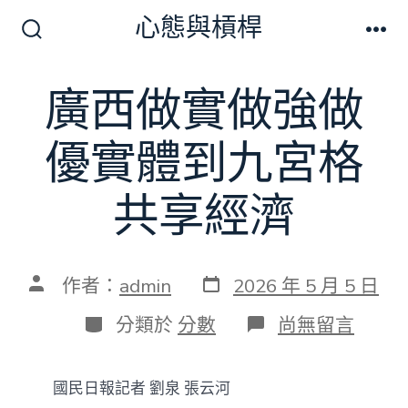
跳
心態與槓桿
至
搜
選
尋
單
主
切
廣西做實做強做
要
換
開
內
關
優實體到九宮格
容
共享經濟
發
文
作者：
admin
2026 年 5 月 5 日
表
章
日
作
分
在
分類於
分數
尚無留言
期
者
類
〈廣
西
做
國民日報記者 劉泉 張云河
實