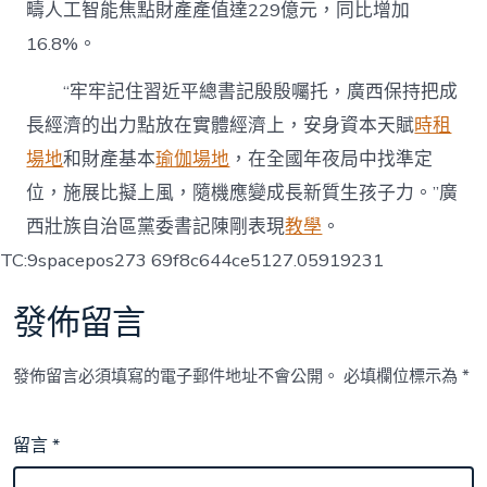
疇人工智能焦點財產產值達229億元，同比增加
16.8%。
“牢牢記住習近平總書記殷殷囑托，廣西保持把成
長經濟的出力點放在實體經濟上，安身資本天賦
時租
場地
和財產基本
瑜伽場地
，在全國年夜局中找準定
位，施展比擬上風，隨機應變成長新質生孩子力。”廣
西壯族自治區黨委書記陳剛表現
教學
。
TC:9spacepos273 69f8c644ce5127.05919231
發佈留言
發佈留言必須填寫的電子郵件地址不會公開。
必填欄位標示為
*
留言
*