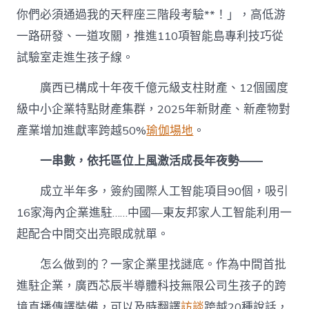
你們必須通過我的天秤座三階段考驗**！」，高低游
一路研發、一道攻關，推進110項智能島專利技巧從
試驗室走進生孩子線。
廣西已構成十年夜千億元級支柱財產、12個國度
級中小企業特點財產集群，2025年新財產、新產物對
產業增加進獻率跨越50%
瑜伽場地
。
一串數，依托區位上風激活成長年夜勢——
成立半年多，簽約國際人工智能項目90個，吸引
16家海內企業進駐……中國—東友邦家人工智能利用一
起配合中間交出亮眼成就單。
怎么做到的？一家企業里找謎底。作為中間首批
進駐企業，廣西芯辰半導體科技無限公司生孩子的跨
境直播傳譯裝備，可以及時翻譯
訪談
跨越20種說話，