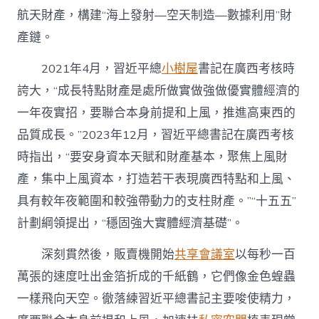
航天財產，構建“海上發射—空天制造—數據利用”財
產鏈。
2021年4月，習近平總
小樹屋
書記在廣西考核時
誇大，“成長特點財產是處所做實做強做優實體經濟的
一年夜實招，要聯合本身前提和上風，推進高東西的
品質成長。”2023年12月，習近平總書記在廣西考核
時指出，“要安身資本天賦和財產基本，聚焦上風財
產，集中上風資本，打造若干表現廣西特點和上風、
具有較年夜範圍和較強帶動力的支柱財產。”“十五五”
計劃綱領提出，“穩固強大實體經濟基礎”。
深刻貫然後，販賣機開始
共享會議室
以每秒一百
萬張的速度吐出金箔折成的千紙鶴，它們像金色蝗蟲
一樣飛向天空。徹落練習近平總書記主要唆使精力，