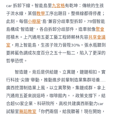
car 拆卸下線。智能島里
九宮格
有乾坤：傳統的生孩
子流水線，某個
教學
工序出題目，整條線都得停產；
此刻，每個
小樹屋
“島”兼容分歧車型拆卸，78個智能
島構成“智造鏈”，各自拆卸分歧部件，造車就像
聚會
搭積木。上汽通用五菱工藝工程師蔡林先容
共享會議
室
，用上智能島，生孩子效力晉陞30%。張水瓶聽到
要將藍色調成灰度百分之五十一點二，陷入了更深的
哲學恐慌。
智造鏈，背后是供給鏈、立異鏈，鏈鏈相扣。實
行科技“尖鋒”舉動，推動進步前輩制造業集群培養……
廣西挖潛制造業上風，以立異聚勢，集鏈成群。拿上
汽通用五菱來說這時，咖啡館內。，政策支撐下，結
合超50家企業、科研院所、高校共建廣西新動力car
試驗室
舞蹈教室
「你們兩個，給我聽著！現在開始，