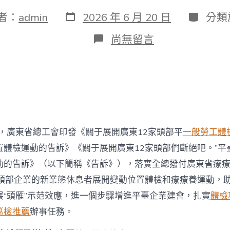
發
分
者：
admin
2026 年 6 月 20 日
分類
表
類
日
在
尚無留言
期
〈廣
東
省
總
工
會
為
廣
東
日，廣東省總工會印發《關于展開廣東12家頭部平
一般勞工體
12
置體檢運動的告訴》《關于展開廣東12家頭部們斷絕吧。”平
家
頭
動的告訴》（以下簡稱《告訴》），落實全總撥付廣東省療
部
家頭部企業的新業態休息者展開變動位置體檢和療療養運動，助
平
臺
展“頭雁”示范效應，進一個步驟增進平臺企業建會，扎實
體檢
企
巡檢推薦
辦事任務。
業
新