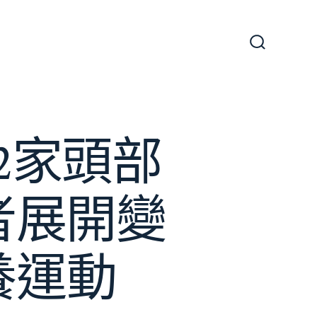
搜
尋
切
換
開
關
2家頭部
者展開變
養運動