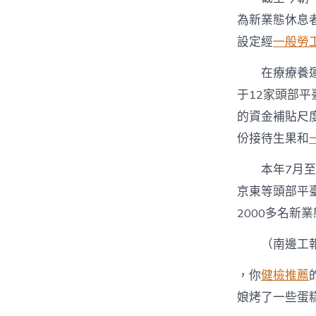
為新業態休息
設定經
一般勞
在療療養
于12家頭部平
的資金補貼尺
份接待生果和
本年7月
京東等頭部平
2000多名新
（
南邊工
，你
健檢推薦
娘烤了一些蛋