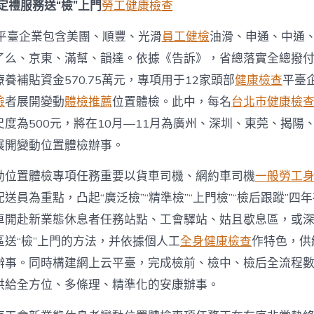
業
定禮服務送“檢”上門
勞工健康檢查
態
休
部平臺企業包含美團、順豐、光滑
員工健檢
油滑、申通、中通
息
了么、京東、滿幫、韻達。依據《告訴》，省總落實全總撥
者
展
養補貼資金570.75萬元，專項用于12家頭部
健康檢查
平臺企
開
變
檢
者展開變動
體檢推薦
位置體檢。此中，每名
台北巿健康檢
動
度為500元，將在10月—11月為廣州、深圳、東莞、揭陽
位
置
展開變動位置體檢辦事。
體
檢
動位置體檢專項任務重要以貨車司機、網約車司機
一般勞工
和
送員為重點，凸起“廣泛檢”“精準檢”“上門檢”“檢后跟蹤”四
療
療
車開赴新業態休息者任務站點、工會驛站、姑且歇息區，或
養
區送“檢”上門的方法，并依據個人工
全身健康檢查
作特色，供
運
動〉
辦事。同時構建網上云平臺，完成檢前、檢中、檢后全流程
中
供給全方位、多條理、精準化的安康辦事。