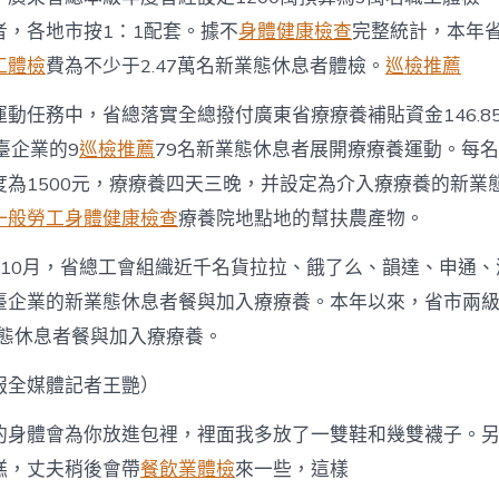
者，各地市按1：1配套。據不
身體健康檢查
完整統計，本年
工體檢
費為不少于2.47萬名新業態休息者體檢。
巡檢推薦
運動任務中，省總落實全總撥付廣東省療療養補貼資金146.8
臺企業的9
巡檢推薦
79名新業態休息者展開療療養運動。每
度為1500元，療療養四天三晚，并設定為介入療療養的新業
一般勞工身體健康檢查
療養院地點地的幫扶農產物。
至10月，省總工會組織近千名貨拉拉、餓了么、韻達、申通、
臺企業的新業態休息者餐與加入療療養。本年以來，省市兩
業態休息者餐與加入療療養。
報
全媒體記者王艷
）
的身體會為你放進包裡，裡面我多放了一雙鞋和幾雙襪子。
糕，丈夫稍後會帶
餐飲業體檢
來一些，這樣