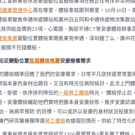
東工會新業態休息者變動位置體檢專項任務正在有序非常熱
迴健康管理中心
哥在哪里，體檢車就跟到哪里。10月10日，
體檢車駛進申通快遞驛站和廣州白云同和中通快遞物流集散
遞員供給血慣例23項、心電圖、胸部平掃CT等安康體檢辦事
健檢推薦
變動位置體檢車開進東莞申通、深圳餓了么、廣州
哥展開不花錢體檢。
 知足變動位置
巡迴體檢推薦
安康療養需求
織的體檢精準回應了我們的安康需求，日常平凡送快遞常常要
煩惱本身的身材出題目，又沒有時光往病院檢討，此次上門
院、掛號、依序排列隊伍的
一般勞工體檢
時光。”體檢停止后
現，安康體檢輔助他們實時把握本身安康狀態，進步安康認
醫治、無病早預防”的目標，可以或許以安康的身材狀況投進到
是專門研究醫療團隊還
勞工健檢
依據個別情形，供給了特性化的
，廣東省總本級年度曾經設定1200萬預算為3萬名職工體檢