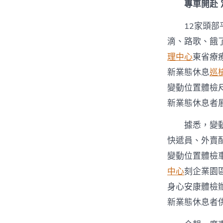
專車開赴 
12家頭
滴、路歌、餓
理中心
東省療療
新業態休息
巡
變動位置體檢尺
新業態休息者
據悉，變
快遞員、外賣配
變動位置體檢
中心
刻企業園
身心安康體檢
新業態休息者