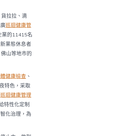
、貨拉拉、滴
付廣
巡迴健康管
業的11415名
查
新業態休息者
、佛山等地市的
身體健康檢查
、
年夜特色，采取
深
巡迴健康管理
給特性化定制
數智化治理，為