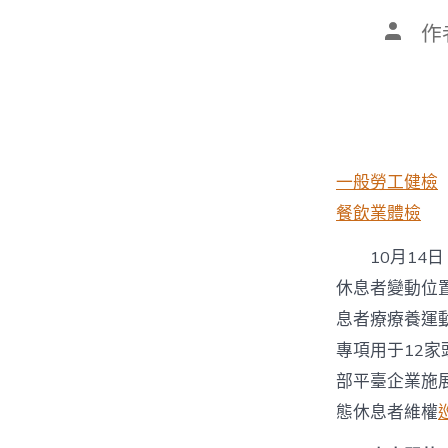
文
作
章
作
者
一般勞工健檢
餐飲業體檢
10月14
休息者變動位
息者療療養運
專項用于12
部平臺企業施
態休息者維權