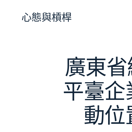
跳
至
心態與槓桿
主
要
內
容
廣東省
平臺企
動位