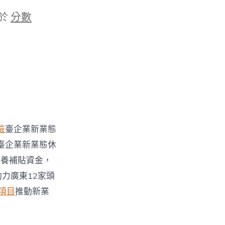
於
分數
檢
臺企業新業態
臺企業新業態休
療養補貼資金，
力廣東12家頭
項目
推動新業