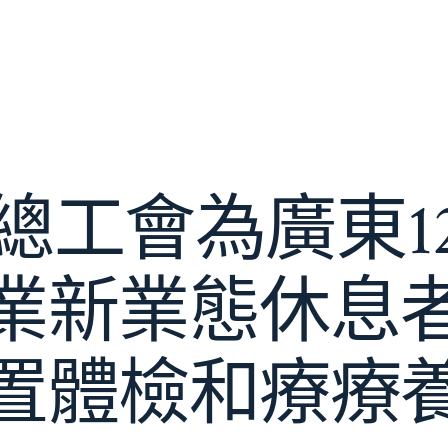
總工會為廣東1
業新業態休息
置體檢和療療