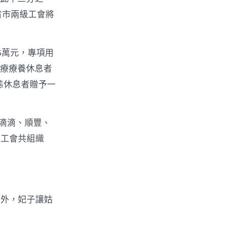
省市兩級工會將
5萬元，專項用
名療療養休息者
態休息者贈予一
滴滴、順豐、
級工會共組織
另外，妃子讓姑