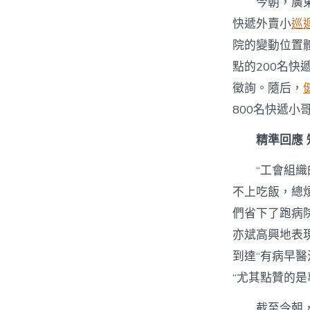
今朝，廣
快遞外賣小
巡
院的變動位置
點的200名快
徵詢。隨后，
800名快遞小
精準回應
“工會組
不上吃飯，總
們省下了跑病
亦斌高興地表
到達“有病早
“尤其點贊的
截至今朝