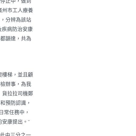
絡停止中，做到
廣州市工人療養
站，分辨為該站
及疾病防治安康
花都韻達，共為
爬樓梯，並且顧
體檢辦事，為我
，貨拉拉司機鄭
識和預防認識，
日常任務中，
安康提出。”
，此中三分之一