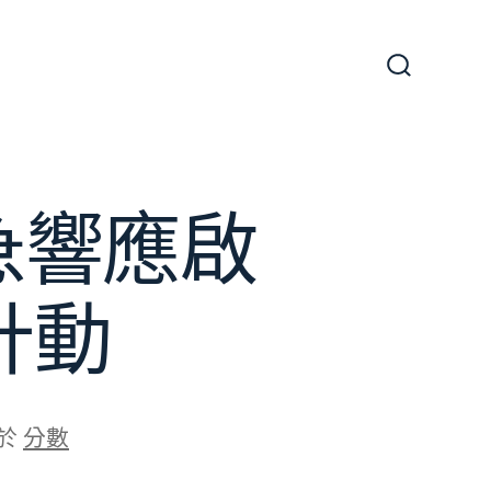
搜
尋
切
換
開
關
急響應啟
計動
於
分數