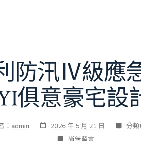
利防汛Ⅳ級應
IUYI俱意豪宅設
發
分
者：
admin
2026 年 5 月 21 日
分類
表
類
日
在
尚無留言