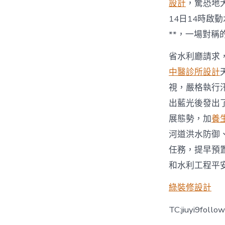
設計
，驚恐地
14日14時
**，一場對
省水利廳請求
中醫診所設計
視，嚴格執行
出藍光後發出
展態勢，加
養
河道洪水防御
任務，提早預
和水利工程平
綠裝修設計
TC:jiuyi9foll