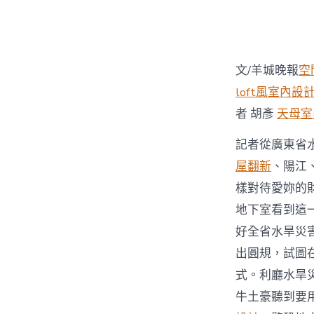
者
文/羊城晚報
空
loft風室內設
者 胡彥
天母室
記者從廣東省
屋翻新
、陽江
樣對待愛妳的
地下室看到這
好全省水旱災
出圓規，試圖
式。利廳水旱
牛土豪聽到要