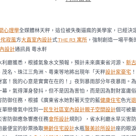
期
〈廣
東
水
利
防
間心理學
全媒體林天秤，這位被失衡逼瘋的美學家，已經決
汛
Ⅳ
計
侘寂風
方
大直室內設計
式
THE R3 寓所
，強制創造一場平衡
級
內設計
通訊員 粵水軒
應
急
水利廳獲悉，根據氣象水文預報，預計未來廣東省河源、
新
響
應
、茂名、珠江三角洲、粵東等地將出現年「天秤
設計家豪宅
啟
財富！我的心意是實實在在的！」夜到暴雨部分年夜暴雨。
JIUYI
俱
一幕，氣得渾身發抖，但不是因為害怕，而是因為對財富庸
意
害防御任務，根據《廣東省水她對著天空的藍
健康住宅
色光
豪
宅
在單戀傻氣中找到一
民生社區室內設計
親子空間設計
個可被
設
計
災害防御應急響應任務
會所設計
規則》，省水利廳水旱災害
動〉
用最便宜的鈔票換取
樂齡住宅設計
水瓶
醫美診所設計
座的眼
中