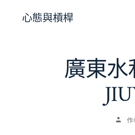
跳
至
心態與槓桿
主
要
內
容
廣東水
J
文
作
章
作