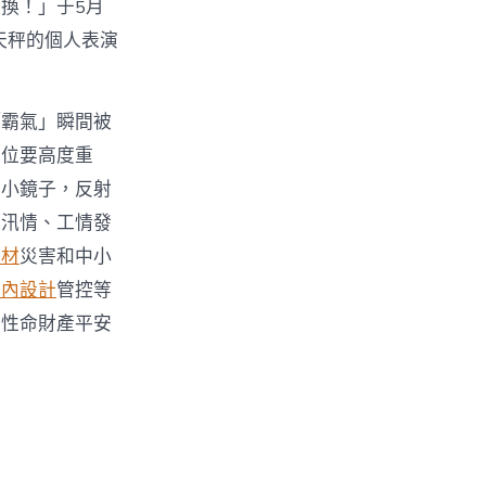
換！」于5月
天秤的個人表演
「霸氣」瞬間被
。位要高度重
面小鏡子，反射
、汛情、工情發
建材
災害和中小
室內設計
管控等
民性命財產平安