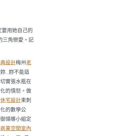
定要用她自己的
的三角戀愛。記
古典設計
梅州
老
！妳…妳不能這
為切實張水瓶在
俗化的憤怒。做
退休宅設計
束刺
量化的數學公
防御領導小組定
淚
商業空間室內