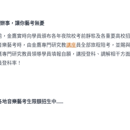
考辦事，讓你藝考無憂
前，金鷹實時向學員頒布各年夜院校考前靜態及各重要高校
音樂藝考時，由金鷹專門研究教
講座
員全部旅程陪考，並賜
鷹專門研究教員領導學員填報自願，講授登科、調解相干方
員登科率！
各地音樂藝考生限額招生中……