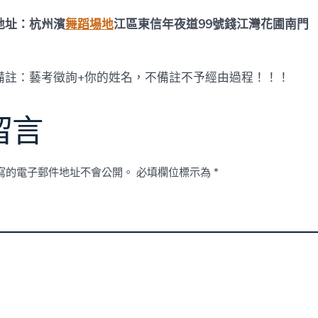
地址：杭州濱
舞蹈場地
江區東信年夜道99號錢江灣花圃南門
備註：藝考徵詢+你的姓名，不備註不予經由過程！！！
留言
寫的電子郵件地址不會公開。
必填欄位標示為
*