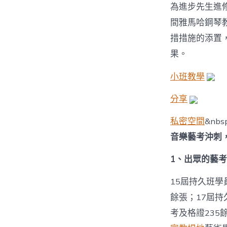
為進步先生進
間雅馬哈鋼琴
措措施的添置
果。
小班教學
分享
私密空間
&nbs
音樂藝考沖刺
1、出眾的藝
15屆持久班學
餘張；17屆持
考及格證235