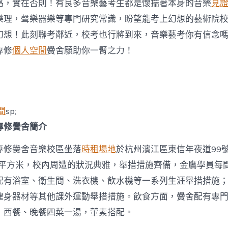
三
路，實在否則！有良多音樂藝考生都是懷揣著本身的音樂
見
門
樂理，聲樂器樂等專門研究常識，盼望能考上幻想的藝術院
培
訓
幻想！此刻聯考鄰近，校考也行將到來，音樂藝考你有信念
中
專修
個人空間
黌舍願助你一臂之力！
間
sp;
專修黌舍簡介
專修黌舍音樂校區坐落
時租場地
於杭州濱江區東信年夜道99
0多平方米，校內周遭的狀況典雅，舉措措施齊備，金鷹學員每
配有浴室、衛生間、洗衣機、飲水機等一系列生涯舉措措施
健身器材等其他課外運動舉措措施。飲食方面，黌舍配有專
，西餐、晚餐四菜一湯，葷素搭配。