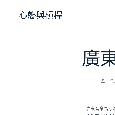
跳
至
心態與槓桿
主
要
內
容
廣
文
章
作
者
廣東音樂高考