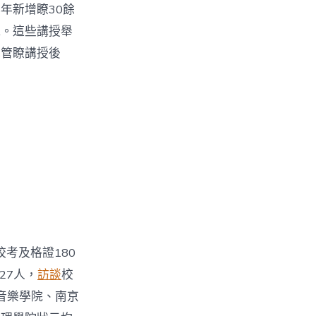
年新增瞭30餘
況。這些講授舉
包管瞭講授後
校考及格證180
27人，
訪談
校
音樂學院、南京