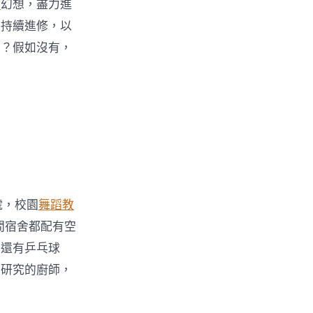
證
幻想，盡力進
校持續進修，以
〉
嗎？假如沒有，
號，校園
舞蹈教
間宿舍都配有空
；還有乒乓球
門研究的廚師，