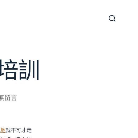
搜
尋
切
換
開
關
培訓
無留言
廣
場地
就不可才走