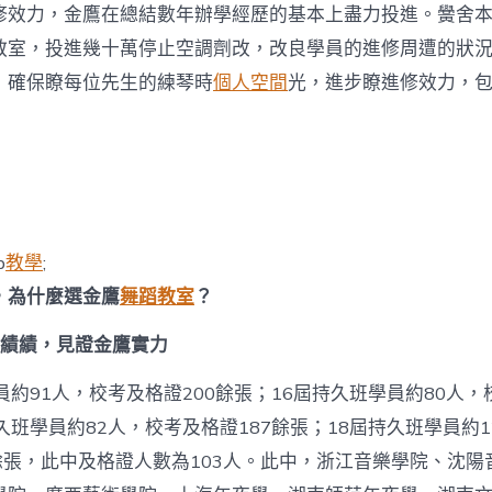
修效力，金鷹在總結數年辦學經歷的基本上盡力投進。黌舍本
教室，投進幾十萬停止空調劑改，改良學員的進修周遭的狀
，確保瞭每位先生的練琴時
個人空間
光，進步瞭進修效力，
p
教學
;
，為什麼選金鷹
舞蹈教室
？
考績績，見證金鷹實力
員約91人，校考及格證200餘張；16屆持久班學員約80人，
久班學員約82人，校考及格證187餘張；18屆持久班學員約1
餘張，此中及格證人數為103人。此中，浙江音樂學院、沈陽