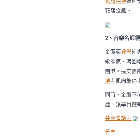
家教場地
藝術
花落金鷹。
2、音樂名師
金鷹藝
教學
術
歌頌傢、海回
團隊。這支團
地
考風向能停
同時，金鷹不
歷，讓學員擁
共享會議室
分享