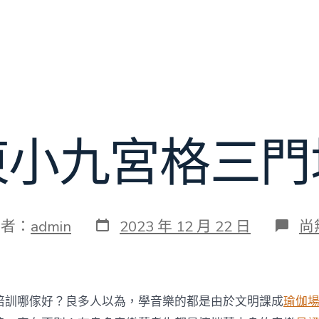
東小九宮格三門
發
在
作者：
admin
2023 年 12 月 22 日
尚
表
〈
日
東
期
小
九
宮
培訓哪傢好？良多人以為，學音樂的都是由於文明課成
瑜伽
格