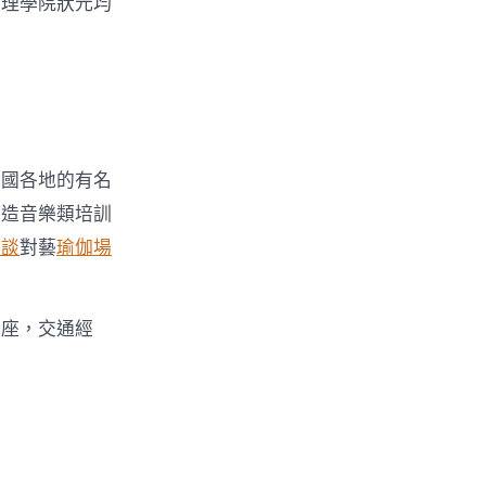
文理學院狀元均
全國各地的有名
打造音樂類培訓
訪談
對藝
瑜伽場
講座，交通經