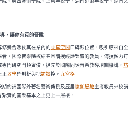
學院、廣西藝術學院、上海年夜學、湖南師范年夜學、湖南
領導，讓你有質的晉陞
專修黌舍憑仗其在業內的
共享空間
口碑跟位置，吸引瞭來自
學者，國際音樂院校結業且講授經歷豐盛的教員、傳授傾力
隊專門研究門類齊備，搶先於國際同類音樂教導培訓機構，
止正
教學
確剖析與把
訪談
控。
九宮格
按期約請國際外著名藝術傳授及歷屆
瑜伽場地
主考教員來校
有紮實的音樂基本之上更上一層樓。