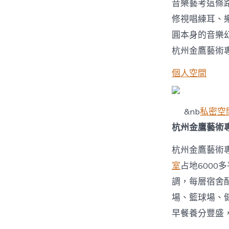
音樂藝考這條
修視唱練耳、
圓本身的音樂
杭州金鷹藝術
個人空間
&nb
私密空
杭州金鷹藝術
杭州金鷹藝術
室
占地600
調，每層宿舍
場、籃球場、
早餐養分豐盛