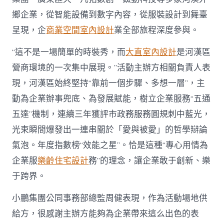
鄉企業，從智能設備到數字內容，從服裝設計到舞臺
呈現，企
商業空間室內設計
業全部旅程深度參與。
“這不是一場簡單的時裝秀，而
大直室內設計
是河漢區
營商環境的一次集中展現。”活動主辦方相關負責人表
現，河漢區始終堅持“靠前一個步驟、多想一層”，主
動為企業辦事兜底、為發展賦能，樹立企業服務“五通
五達”機制，連續三年獲評市政務服務圓規刺中藍光，
光束瞬間爆發出一連串關於「愛與被愛」的哲學辯論
氣泡。年度指數榜“效能之星”。恰是這種“專心用情為
企業服
樂齡住宅設計
務”的理念，讓企業敢于創新、樂
于跨界。
小鵬集團公同事務部總監周健表現，作為活動場地供
給方，很感謝主辦方能夠為企業帶來這么出色的表