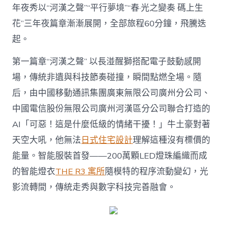
年夜秀以“河漢之聲”“平行夢境”“春·光之變奏 碼上生
花”三年夜篇章漸漸展開，全部旅程60分鐘，飛騰迭
起。
第一篇章“河漢之聲” 以長湴醒獅搭配電子鼓動感開
場，傳統非遺與科技節奏碰撞，瞬間點燃全場。隨
后，由中國移動通訊集團廣東無限公司廣州分公司、
中國電信股份無限公司廣州河漢區分公司聯合打造的
AI「可惡！這是什麼低級的情緒干擾！」牛土豪對著
天空大吼，他無法
日式住宅設計
理解這種沒有標價的
能量。智能服裝首發——200萬顆LED燈珠編織而成
的智能燈衣
THE R3 寓所
隨模特的程序流動變幻，光
影流轉間，傳統走秀與數字科技完善融會。