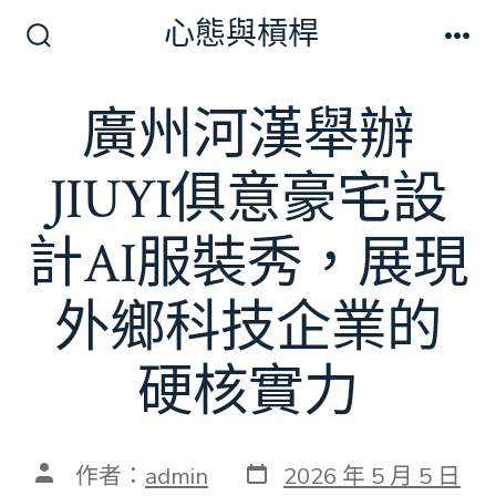
跳
心態與槓桿
至
搜
選
尋
單
主
切
廣州河漢舉辦
要
換
開
內
關
JIUYI俱意豪宅設
容
計AI服裝秀，展現
外鄉科技企業的
硬核實力
發
文
作者：
admin
2026 年 5 月 5 日
表
章