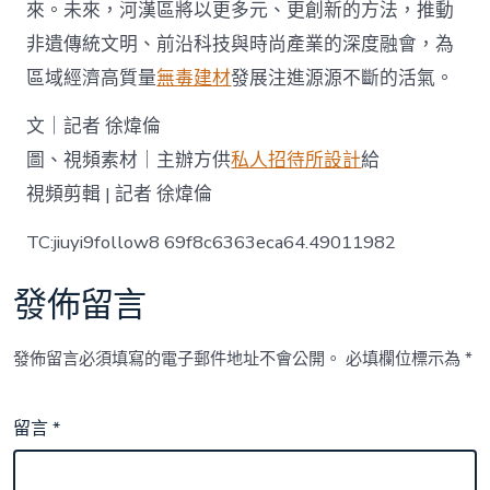
來。未來，河漢區將以更多元、更創新的方法，推動
非遺傳統文明、前沿科技與時尚產業的深度融會，為
區域經濟高質量
無毒建材
發展注進源源不斷的活氣。
文｜記者 徐煒倫
圖、視頻素材｜主辦方供
私人招待所設計
給
視頻剪輯 | 記者 徐煒倫
TC:jiuyi9follow8 69f8c6363eca64.49011982
發佈留言
發佈留言必須填寫的電子郵件地址不會公開。
必填欄位標示為
*
留言
*