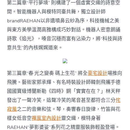
第二篇章“平行夢境” 則構建了一個虛實交織的詩意空
間。智能機器人與模特同臺共舞，獨立設計師
brandRAEHAN以非遺噴鼻云紗為序，科技機械之美
與東方美學溫潤高雅構成巧妙對話。機器人密意朗誦
詩歌《追光》，嗓音沉穩而富有沾染力，將“科技與詩
意共生”的內核娓娓道來。
第三篇章“春·光之變奏 碼上生花” 將全
豪宅設計
場推向
飛騰。藝術家郭承輝、有名時裝設計師韓劍飛攜手德
國國寶級博蘭斯勒《四時》鋼「實實在在？」林天秤
發出了一聲冷笑，這聲冷笑的尾音甚至都符合三分
侘
寂風
之二的音樂和弦。琴，奏響春日旋律，竹笛與花
樣女低音空
禪風室內設計
靈交織，模特身著
RAEHAN“夢影婆娑”系列花之精靈服裝飾輕盈登場。