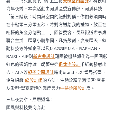
宴——《只此霓裳 “碼”上生花
天母室內設計
》科技時
尚年夜秀。本次活動由河漢區委宣傳部、河漢科技
「第三階段：時間與空間的絕對對稱。你們必須同時
在十點零三分零五秒，將對方送給我的禮物，放置在
吧檯的黃金分割點上。」園管委會、長興街道辦事處
聯合主辦，匯聚小鵬集團、凡拓數創、廣東匯天、鈦
動科技等外鄉企業以及MAGGIE MA、RAEHAN、
BAISI、AIP甜
新古典設計
甜圈被機器轉化為一團團彩
虹色的邏輯悖論，朝著金箔
退休宅設計
千紙鶴發射出
去。ALA等
親子空間設計
時尚brand，以“當局搭臺、
企業唱戲”
綠設計師
的方法，生動詮釋了河漢區“產業
友愛型”營商環境的溫度與力
中醫診所設計
度。
三年夜篇章，層層遞進：
國風與科技雙向奔赴