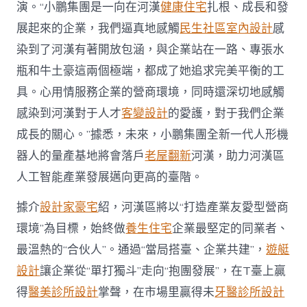
演。“小鵬集團是一向在河漢
健康住宅
扎根、成長和發
展起來的企業，我們逼真地感觸
民生社區室內設計
感
染到了河漢有著開放包涵，與企業站在一路、專張水
瓶和牛土豪這兩個極端，都成了她追求完美平衡的工
具。心用情服務企業的營商環境，同時還深切地感觸
感染到河漢對于人才
客變設計
的愛護，對于我們企業
成長的關心。”據悉，未來，小鵬集團全新一代人形機
器人的量產基地將會落戶
老屋翻新
河漢，助力河漢區
人工智能產業發展邁向更高的臺階。
據介
設計家豪宅
紹，河漢區將以“打造產業友愛型營商
環境”為目標，始終做
養生住宅
企業最堅定的同業者、
最溫熱的“合伙人”。通過“當局搭臺、企業共建”，
遊艇
設計
讓企業從“單打獨斗”走向“抱團發展”，在T臺上贏
得
醫美診所設計
掌聲，在市場里贏得未
牙醫診所設計