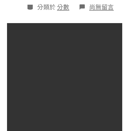
日
作
分
在
分類於
分數
尚無留言
期
者
類
〈廣
州
河
漢
舉
辦
JIUYI
俱
意
豪
宅
設
計
AI
服
裝
秀，
展
現
外
鄉