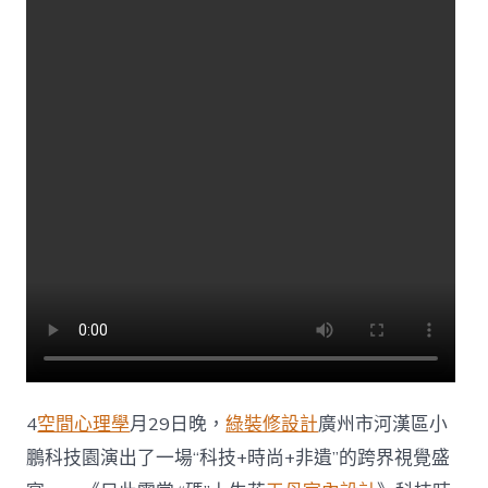
科
技
企
業
的
硬
核
實
力〉
中
4
空間心理學
月29日晚，
綠裝修設計
廣州市河漢區小
鵬科技園演出了一場“科技+時尚+非遺”的跨界視覺盛