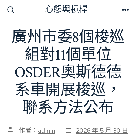
跳
心態與槓桿
至
搜
選
尋
單
主
切
廣州市委8個梭巡
要
換
開
內
關
組對11個單位
容
OSDER奧斯德德
系車開展梭巡，
聯系方法公布
發
文
作者：
admin
2026 年 5 月 30 日
表
章