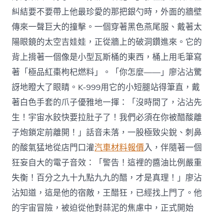
糾結要不要帶上他最珍愛的那把銀勺時，外面的牆壁
傳來一聲巨大的撞擊。一個穿著黑色燕尾服、戴著太
陽眼鏡的太空吉娃娃，正從牆上的破洞鑽進來。它的
背上揹著一個像是小型瓦斯桶的東西，桶上用毛筆寫
著「極品紅棗枸杞燃料」。「你怎麼——」廖沾沾驚
訝地瞪大了眼睛。K-999用它的小短腿站得筆直，戴
著白色手套的爪子優雅地一揮：「沒時間了，沾沾先
生！宇宙水餃快要拉肚子了！我們必須在你被醋酸離
子炮鎖定前離開！」話音未落，一股極致尖銳、刺鼻
的酸氣猛地從店門口灌
汽車材料報價
入，伴隨著一個
狂妄自大的電子音效：「警告！這裡的醬油比例嚴重
失衡！百分之九十九點九九的醋，才是真理！」廖沾
沾知道，這是他的宿敵，王醋狂，已經找上門了。他
的宇宙冒險，被迫從他對蒜泥的焦慮中，正式開始