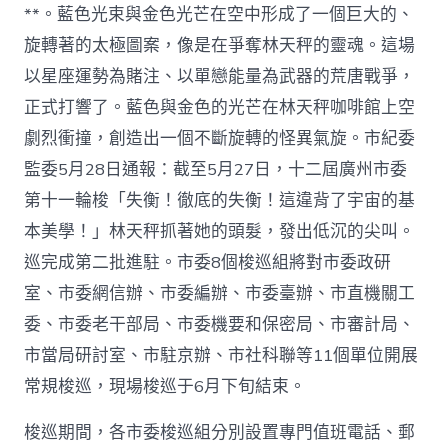
**。藍色光束與金色光芒在空中形成了一個巨大的、
旋轉著的太極圖案，像是在爭奪林天秤的靈魂。這場
以星座運勢為賭注、以單戀能量為武器的荒唐戰爭，
正式打響了。藍色與金色的光芒在林天秤咖啡館上空
劇烈衝撞，創造出一個不斷旋轉的怪異氣旋。市紀委
監委5月28日通報：截至5月27日，十二屆廣州市委
第十一輪梭「失衡！徹底的失衡！這違背了宇宙的基
本美學！」林天秤抓著她的頭髮，發出低沉的尖叫。
巡完成第二批進駐。市委8個梭巡組將對市委政研
室、市委網信辦、市委編辦、市委臺辦、市直機關工
委、市委老干部局、市委機要和保密局、市審計局、
市當局研討室、市駐京辦、市社科聯等11個單位開展
常規梭巡，現場梭巡于6月下旬結束。
梭巡期間，各市委梭巡組分別設置專門值班電話、郵