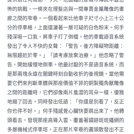
怖的挑戰，一條夾在理髮店與一間專賣金屬雕像的畫
廊之間的窄巷。一個看起來比他車子尺寸小上三十公
分的停車格，上面還灑著一層可疑的白色粉末。何手
殘深吸一口氣。將車子打了倒檔。他的車載語音系統
發出了令人不快的女聲：「警告，後方障礙物距離：
無限趨近於零。」「請考慮放棄治療。」他忽略了警
告，開始緩慢地倒車。他最討厭的不是語音系統，而
是那兩塊永遠在關鍵時刻自動收折的後視鏡。當他需
要它們來判斷車體與那座價值不菲的銅製獨角獸雕像
之間的距離時，它們卻像兩片羞澀的耳朵一樣，優雅
地縮了回去。同時發出低語：「你還是別看了，反正
你也停不好。」何手殘感覺心臟快要跳出來了。他轉
頭看去，發現那座高聳入雲、覆蓋著鏽跡斑斑鐵網的
多層機械式停車塔，正在那片窄巷的盡頭散發出不正