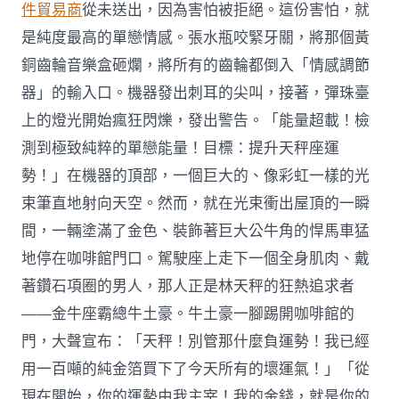
件貿易商
從未送出，因為害怕被拒絕。這份害怕，就
是純度最高的單戀情感。張水瓶咬緊牙關，將那個黃
銅齒輪音樂盒砸爛，將所有的齒輪都倒入「情感調節
器」的輸入口。機器發出刺耳的尖叫，接著，彈珠臺
上的燈光開始瘋狂閃爍，發出警告。「能量超載！檢
測到極致純粹的單戀能量！目標：提升天秤座運
勢！」在機器的頂部，一個巨大的、像彩虹一樣的光
束筆直地射向天空。然而，就在光束衝出屋頂的一瞬
間，一輛塗滿了金色、裝飾著巨大公牛角的悍馬車猛
地停在咖啡館門口。駕駛座上走下一個全身肌肉、戴
著鑽石項圈的男人，那人正是林天秤的狂熱追求者
——金牛座霸總牛土豪。牛土豪一腳踢開咖啡館的
門，大聲宣布：「天秤！別管那什麼負運勢！我已經
用一百噸的純金箔買下了今天所有的壞運氣！」「從
現在開始，你的運勢由我主宰！我的金錢，就是你的