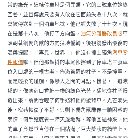
常的綠光。這棟停車塔是個異類，它的三號車位始終
空著，並且傳說只要有人敢在它面前失敗十八次，就
會被傳送到一個泊車地獄。他已經失敗了十七次。現
在是第十八次。他打了方向盤，
油氣分離器改良版
車
頭朝著銅獨角獸的方向猛地偏轉。後視鏡發出最後的
溫柔提醒：「再見，世界。」他沒有撞上獨角
汽車零
件報價
獸，但他那顫抖的車尾卻擦到了停車塔三號車
位入口處的一根古老、佈滿苔蘚的柱子。不是撞擊，
而是輕柔的碰觸，像戀人之間的耳語。接著，一道濃
郁的、像薄荷口香糖一樣的綠色光芒。猛地從柱子爆
發出來，瞬間吞噬了何手殘和他的掀背車。光芒消失
後，窄巷恢復了平靜，只剩下獨角獸雕像一臉困惑的
表情。何手殘感覺一陣天旋地轉，等他回過神來，他
的車子竟然垂直停在一個貼滿了巨大獎狀的牆壁上。