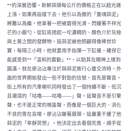
開
**的深層恐懼。新鮮蒜頭每公斤的價格正在以超光速
展
上漲，如果再這樣下去，他引以為傲的「靈魂蒜泥」
梭
巡，
將難以為繼。他拿著一把被磨得光滑、閃耀著不祥光
聯
芒的小銀勺，從缸底撈起一坨濃稠的、顏色介於灰綠
系
方
與土黃之間的發酵物。這蒜泥被他照顧得像稀世珍
法
寶，每隔三小時，他就要用手指彈一下缸邊，確保它
公
布〉
能感受到**「溫和的震動」**，以助其在精神上達到
中
圓滿。就在廖沾沾專注於與蒜泥進行心靈交流時，外
面的世界開始發出一些不對勁的信號。首先是聲音。
街上所有的汽車喇叭同時發出了一個持續不斷、低沉
且潮濕的「咕嚕——咕嚕——」聲。這聲音不是引擎
聲，也不是正常的鳴笛聲，而像是一個巨大的、消化
不良的胃在哀嚎。廖沾沾皺著眉頭，這嚴重干擾了他
蒜泥的「寧靜冥想」。他決定出去看個究竟，順手從