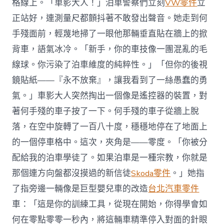
格線上。「車影大人！」泊車警察們立刻
VW零件
立
正站好，連測量尺都顫抖著不敢發出聲音。她走到何
手殘面前，輕蔑地掃了一眼他那輛垂直貼在牆上的掀
背車，語氣冰冷。「新手，你的車技像一團混亂的毛
線球。你污染了泊車維度的純粹性。」「但你的後視
鏡貼紙——『永不放棄』，讓我看到了一絲愚蠢的勇
氣。」車影大人突然掏出一個像是遙控器的裝置，對
著何手殘的車子按了一下。何手殘的車子從牆上脫
落，在空中旋轉了一百八十度，穩穩地停在了地面上
的一個停車格中。這次，夾角是——零度。「你被分
配給我的泊車學徒了。如果泊車是一種宗教，你就是
那個連方向盤都沒摸過的新信徒
Skoda零件
。」她指
了指旁邊一輛像是巨型嬰兒車的改造
台北汽車零件
車：「這是你的訓練工具，從現在開始，你得學會如
何在零點零零一秒內，將這輛車精準停入對面的針眼