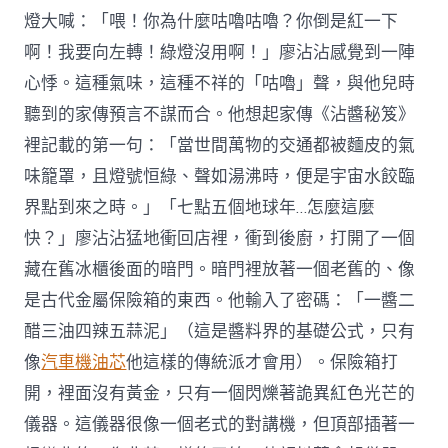
燈大喊：「喂！你為什麼咕嚕咕嚕？你倒是紅一下
啊！我要向左轉！綠燈沒用啊！」廖沾沾感覺到一陣
心悸。這種氣味，這種不祥的「咕嚕」聲，與他兒時
聽到的家傳預言不謀而合。他想起家傳《沾醬秘笈》
裡記載的第一句：「當世間萬物的交通都被麵皮的氣
味籠罩，且燈號恒綠、聲如湯沸時，便是宇宙水餃臨
界點到來之時。」「七點五個地球年…怎麼這麼
快？」廖沾沾猛地衝回店裡，衝到後廚，打開了一個
藏在舊冰櫃後面的暗門。暗門裡放著一個老舊的、像
是古代金屬保險箱的東西。他輸入了密碼：「一醬二
醋三油四辣五蒜泥」（這是醬料界的基礎公式，只有
像
汽車機油芯
他這樣的傳統派才會用）。保險箱打
開，裡面沒有黃金，只有一個閃爍著詭異紅色光芒的
儀器。這儀器很像一個老式的對講機，但頂部插著一