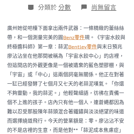
日
作
分
在
分類於
分數
尚無留言
期
者
類
〈廣
州
市
廣州她從吧檯下面拿出兩件武器：一條精緻的蕾絲絲
委
8
帶，和一個測量完美的圓
Benz零件
規。《宇宙水餃與
個
終極醬料師》第一章：蒜泥
Bentley零件
與末日預兆
梭
巡
廖沾沾坐在他那間被稱為「宇宙水餃中心」的店裡，
組
但這間店的外觀更像是一個被遺棄的藍色塑膠棚，與
對
11
「宇宙」或「中心」這兩個詞毫無關係。他正在對著
個
一缸已經發酵了七個月又七天的老蒜泥嘆氣。「你還
單
位
不夠靈動，我的蒜泥。」他輕聲細語，彷彿在責備一
OSDER
奧
個不上進的孩子。店內只有他一個人，連蒼蠅都因為
斯
難以忍受那股陳年蒜頭混合著鐵鏽與淡淡絕望的味道
德
德
而選擇繞道飛行。今天的營業額是：零。廖沾沾不安
系
的不是店裡的生意，而是他對**「蒜泥成本焦慮症」
車