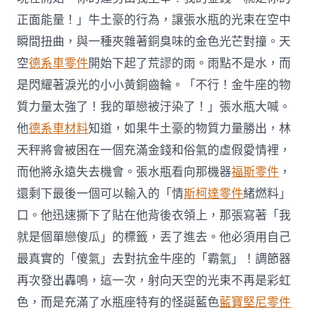
正面能量！」牛土豪的行為，讓張水瓶的光束在空中
瞬間扭曲，與一種夾雜著銅臭味的金色光芒對撞。天
空
德系車零件
開始下起了荒謬的雨。雨點不是水，而
是閃耀著淚光的小小黃銅齒輪。「不行！金牛座的物
質力量太強了！我的單戀被汙染了！」張水瓶大喊。
他
德系車材料
知道，如果牛土豪的物質力量勝出，林
天秤將會被困在一個充滿金錢和俗氣的虛假愛情裡，
而他將永遠失去機會。張水瓶看向那機器
福斯零件
，
還剩下最後一個可以輸入的「情
斯柯達零件
緒燃料」
口。他迅速撕下了貼在他背後衣領上，那張寫著「我
就是個單戀傻瓜」的標籤，丟了進去。他必須用自己
最真實的「傻氣」去對抗金牛座的「霸氣」！調節器
再次發出轟鳴，這一次，射向天空的光束不再是彩虹
色，而是充滿了水瓶座特有的怪誕藍色
藍寶堅尼零件