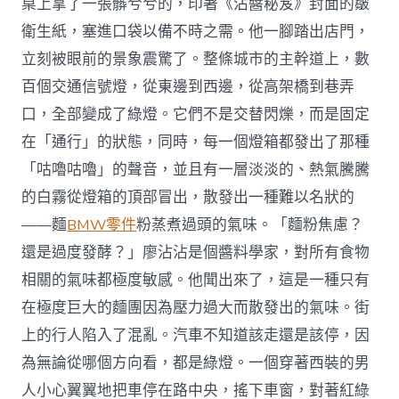
桌上拿了一張髒兮兮的，印著《沾醬秘笈》封面的皺
衛生紙，塞進口袋以備不時之需。他一腳踏出店門，
立刻被眼前的景象震驚了。整條城市的主幹道上，數
百個交通信號燈，從東邊到西邊，從高架橋到巷弄
口，全部變成了綠燈。它們不是交替閃爍，而是固定
在「通行」的狀態，同時，每一個燈箱都發出了那種
「咕嚕咕嚕」的聲音，並且有一層淡淡的、熱氣騰騰
的白霧從燈箱的頂部冒出，散發出一種難以名狀的
——麵
BMW零件
粉蒸煮過頭的氣味。「麵粉焦慮？
還是過度發酵？」廖沾沾是個醬料學家，對所有食物
相關的氣味都極度敏感。他聞出來了，這是一種只有
在極度巨大的麵團因為壓力過大而散發出的氣味。街
上的行人陷入了混亂。汽車不知道該走還是該停，因
為無論從哪個方向看，都是綠燈。一個穿著西裝的男
人小心翼翼地把車停在路中央，搖下車窗，對著紅綠