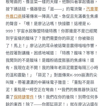
根彎曲的、像韭菜一樣的天線。他顫抖著拿起儀器，
按下通話鈕。儀器發出「滋——」的電流聲，
汽車零
件進口商
接著傳來一陣高八度、急促且充滿養生焦慮
的聲音。「喂！是廖沾沾嗎！快接聽！這裡是 K-
999！宇宙水餃聯盟特級特務！你那邊是不是已經聞
到宇宙級的酸味了？我們需要你的蒜泥！你被徵召
了！馬上！」廖沾沾的耳朵被這聲音震得嗡嗡作響，
他捏著對講機，困惑地喊道：「特務？酸味？等等！
我聞到的不是酸味！是麵粉過度膨脹的焦慮味！還
有，我現在走不開！我的陳年老蒜泥需要每隔三小時
的溫和震動！」「蒜泥？」對面傳來K-999崩潰的尖
叫聲，帶著濃濃的中藥味電子雜音：「重點不是蒜
泥！重點是**時空正在彎曲！**我們的推進器快沒紅
棗了
保時捷零件
！快！我們在你的後院！別帶任何多
餘的東西！除了——你那缸蒜泥！」就在廖沾沾還在