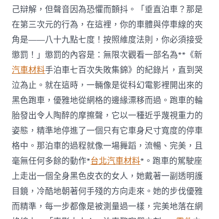
己辯解，但聲音因為恐懼而顫抖。「垂直泊車？那是
在第三次元的行為，在這裡，你的車體與停車線的夾
角是——八十九點七度！按照維度法則，你必須接受
懲罰！」懲罰的內容是：無限次觀看一部名為**《新
汽車材料
手泊車七百次失敗集錦》的紀錄片，直到哭
泣為止。就在這時，一輛像是從科幻電影裡開出來的
黑色跑車，優雅地從網格的邊緣漂移而過。跑車的輪
胎發出令人陶醉的摩擦聲，它以一種近乎蔑視重力的
姿態，精準地停進了一個只有它車身尺寸寬度的停車
格中。那泊車的過程就像一場舞蹈，流暢、完美，且
毫無任何多餘的動作*
台北汽車材料
*。跑車的駕駛座
上走出一個全身黑色皮衣的女人，她戴著一副透明護
目鏡，冷酷地朝著何手殘的方向走來。她的步伐優雅
而精準，每一步都像是被測量過一樣，完美地落在網