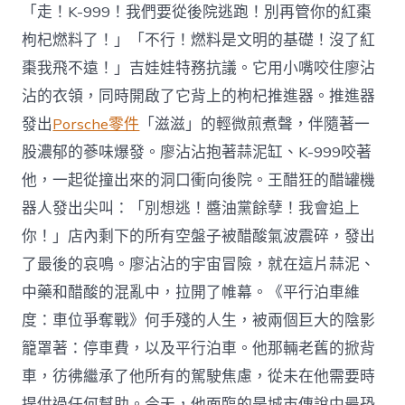
「走！K-999！我們要從後院逃跑！別再管你的紅棗
枸杞燃料了！」「不行！燃料是文明的基礎！沒了紅
棗我飛不遠！」吉娃娃特務抗議。它用小嘴咬住廖沾
沾的衣領，同時開啟了它背上的枸杞推進器。推進器
發出
Porsche零件
「滋滋」的輕微煎煮聲，伴隨著一
股濃郁的蔘味爆發。廖沾沾抱著蒜泥缸、K-999咬著
他，一起從撞出來的洞口衝向後院。王醋狂的醋罐機
器人發出尖叫：「別想逃！醬油黨餘孽！我會追上
你！」店內剩下的所有空盤子被醋酸氣波震碎，發出
了最後的哀鳴。廖沾沾的宇宙冒險，就在這片蒜泥、
中藥和醋酸的混亂中，拉開了帷幕。《平行泊車維
度：車位爭奪戰》何手殘的人生，被兩個巨大的陰影
籠罩著：停車費，以及平行泊車。他那輛老舊的掀背
車，彷彿繼承了他所有的駕駛焦慮，從未在他需要時
提供過任何幫助。今天，他面臨的是城市傳說中最恐