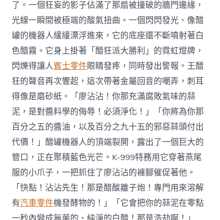
了。一個狂妄的影子佔滿了那扇被撞破的牆門邊緣，
光線一瞬間被極端的酸氣扭曲。一個閃閃發光、像醋
罐的機器人緩緩漂浮進來，它的底座還不斷噴射著白
色醋霧。它身上掛著「醋狂派大勝利」的霓虹燈牌，
閃爍得讓人
賓士零件
眼睛發疼，同時發出警報。王醋
狂的聲音再次響起，這次帶著金屬回音的嘲弄，刺耳
得像是磨砂紙。「廖沾沾！你那充滿腐敗氣味的蒜
泥，是對醬料學的侮辱！必須淨化！」「你將為你那
百分之五的醬油，以及百分之九十五的邪惡蒜頭付出
代價！」醋罐機器人的頂端裂開，露出了一個巨大的
管口，正在聚積藍色光芒。K-999特務用它穿著燕尾
服的小爪子，一把抓住了廖沾沾的褲腳催促著他。
「快點！沾沾先生！那是醋酸離子炮！專門用來溶解
有
汽車零件
機發酵物的！」「它會把你的蒜泥在零點
一秒內變成無菌的、純淨的白醋！那是浩劫啊！」