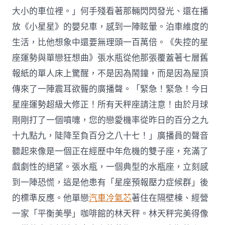
大小的車位裡。」何手殘看著那輛閃閃發光、還在播
放《小星星》的嬰兒車，感到一陣眩暈。泊車維度的
生活，比他想象中還要無理頭一百萬倍。《失控的星
座運勢與單戀狂想曲》張水瓶從他那張覆蓋著七層舊
報紙的單人床上驚醒，不是因為鬧鐘，而是因為屋頂
傳來了一陣震耳欲聾的廣播聲。「緊急！緊急！今日
星座運勢超級大修正！所有天秤座請注意！由於月球
剛剛打了一個噴嚏，您的戀愛機率從昨日的百分之九
十九點九，陡降至負百分之八十七！」廣播員的聲音
聽起來像是一個正在經歷中年危機的雙子座，充滿了
戲劇性的絕望。張水瓶，一個典型的水瓶座，立刻感
到一陣恐慌，這是他患有「星座預報壓力症候群」後
的標準反應。他單戀
汽車冷氣芯
著住在隔壁棟、經營
一家「平衡美學」咖啡館的林天秤。林天秤完美得像