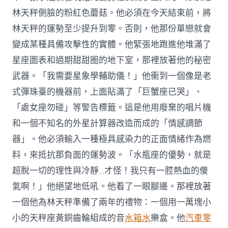
林天秤側臉的粉紅色蘑菇。他必須在今天結束前，將
林天秤的運勢至少提升到零。否則，他那份單戀就會
變成某種具備攻擊性的實體。他緊張地跑進他堆滿了
星座圖表和過期甜甜圈的地下室，那裡放著他的秘密
武器。「我需要星象學輔助儀！」他衝到一個像是老
式彈珠臺的機器前，上面貼滿了「巨蟹座已哭」、
「處女座勿碰」等警告標籤。這是他用廢棄的唱片機
和一個不知名的外星計算器改造而成的「情感調節
器」。他必須輸入一種極具感染力的正面情緒作為燃
料，來抵抗那負面的運勢波。「水瓶座的優勢，就是
超脫一切的理性與冷靜…才怪！我只有一腔熱血的傻
氣啊！」他絕望地低吼。他看了一眼腳邊。那裡放著
一個他為林天秤準備了兩年的禮物：一個用一萬塊小
小的天秤座黃銅齒輪組成的音
水箱水
樂盒。他
汽車零