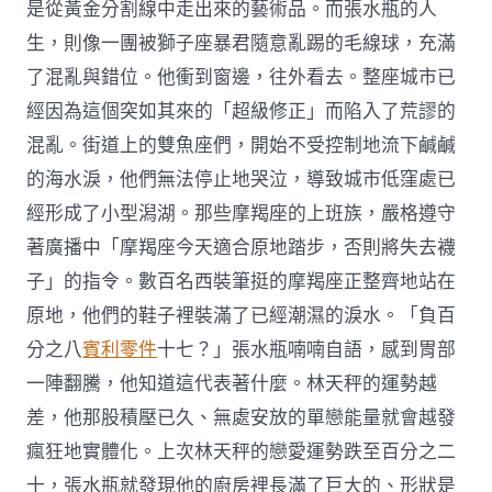
是從黃金分割線中走出來的藝術品。而張水瓶的人
生，則像一團被獅子座暴君隨意亂踢的毛線球，充滿
了混亂與錯位。他衝到窗邊，往外看去。整座城市已
經因為這個突如其來的「超級修正」而陷入了荒謬的
混亂。街道上的雙魚座們，開始不受控制地流下鹹鹹
的海水淚，他們無法停止地哭泣，導致城市低窪處已
經形成了小型潟湖。那些摩羯座的上班族，嚴格遵守
著廣播中「摩羯座今天適合原地踏步，否則將失去襪
子」的指令。數百名西裝筆挺的摩羯座正整齊地站在
原地，他們的鞋子裡裝滿了已經潮濕的淚水。「負百
分之八
賓利零件
十七？」張水瓶喃喃自語，感到胃部
一陣翻騰，他知道這代表著什麼。林天秤的運勢越
差，他那股積壓已久、無處安放的單戀能量就會越發
瘋狂地實體化。上次林天秤的戀愛運勢跌至百分之二
十，張水瓶就發現他的廚房裡長滿了巨大的、形狀是