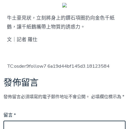
牛土豪見狀，立刻將身上的鑽石項圈扔向金色千紙
鶴，讓千紙鶴攜帶上物質的誘惑力。
文｜記者 羅仕
TC:osder9follow7 6a19d44bf145d3.18123584
發佈留言
發佈留言必須填寫的電子郵件地址不會公開。
必填欄位標示為
*
留言
*