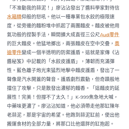
「不准動我的蒜泥！」廖沾沾發出了醬料學家對待信
水箱精
仰般的怒吼。他以一種專業包水餃的極限速
度，從旁邊的麵粉堆中抓起了兩團麵皮。麵皮被他用
氣功般的捏製手法，瞬間擴大成直徑三公尺
Audi零件
的巨大麵皮。他猛地擲出，兩張麵皮在空中交疊，
奧
迪零件
變成一個半透明的防禦護盾。這就是家傳《沾
醬秘笈》中記載的「水餃皮護盾」，薄韌而充滿彈
性。藍色離子炮光束猛烈地擊中麵皮護盾，發出了一
聲像是汽水開蓋的聲音。護盾劇烈震動，但奇蹟般地
擋住了攻擊，只是散發出濃郁的麵香。「這麵皮的延
展性！完美！但撐不了太久！」K-999焦急地大喊，
中藥味更濃了。廖沾沾知道，他必須帶走他那缸陳年
老蒜泥，那是宇宙的希望。他跑到蒜泥缸前，使出他
搬運食材的全部力量，將那口比他還胖的缸抱起。