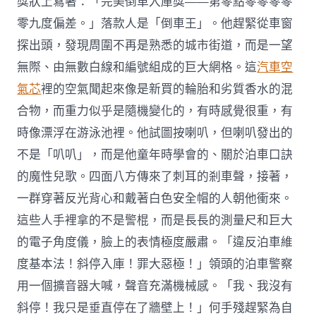
獎狀上寫著：「完美倒車入庫獎——第零點零零零零
零九度偏差。」落款人是「倒車王」。他趕緊從車窗
探出頭，發現周圍不再是熟悉的城市街道，而是一望
無際、由無數白線和編號組成的巨大網格。這
汽車空
氣芯
裡的空氣聞起來像是新買的輪胎和劣質香水的混
合物，而重力似乎是隨機變化的，有時感覺很重，有
時像漂浮在游泳池裡。他試圖按喇叭，但喇叭發出的
不是「叭叭」，而是他童年時學會的、關於泊車口訣
的魔性兒歌。四面八方傳來了刺耳的剎車聲，接著，
一群穿著反光背心和戴著白色安全帽的人朝他衝來。
這些人手裡拿的不是警棍，而是長長的測量尺和巨大
的電子角度儀，臉上的表情極度嚴肅。「違反泊車維
度基本法！斜停入庫！罪大惡極！」領頭的泊車警察
用一個擴音器大喊，聲音充滿機械感。「我、我沒有
斜停！我只是垂直停在了牆壁上！」何手殘趕緊為自