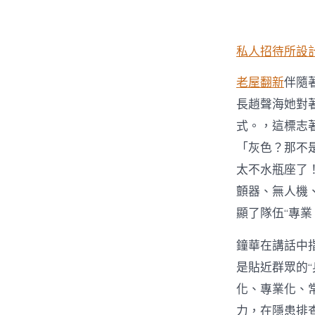
私人招待所設
老屋翻新
伴隨
長趙聲海她對
式。，這標志
「灰色？那不
太不水瓶座了
顫器、無人機
顯了隊伍“專
鐘華在講話中
是貼近群眾的“
化、專業化、
力，在隱患排