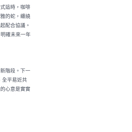
正式這時，咖啡
優雅的蛇，纏繞
一起配合協議。
，明確未來一年
進新階段。下一
、全平易近共
我的心意是實實