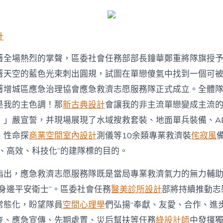
服
務
隊
成
計
立，
社
著全場熱烈的掌聲，區委社會任務部部長鐘華鄭重將隊旗授
會
化
著天空的藍色光束刺出圓規，試圖在單戀傻氣中找到一個可
應
著增城區應急治理協會應急救濟志愿服務隊正式成立。全體
急
氣
是我的主色調！那
新古典設計
會讓我的非主流單戀變成主流
力
！」嚴宣誓，并現場展現了水域搜救套裝、地面單兵裝備、A
建
設
、性命探
商業空間室內設計
測儀等10余類專業救濟裝
侘寂風
邁
業、高效、科技化”的建隊標的目的。
上
新
臺
指出，應急救濟志愿服務隊既是當局專業救濟氣力的無力輔
階〉
身邊平安衛士”。區委社會任務
醫美診所設計
部將持續推動志
中
常態化，盼望隊員
空間心理學
們弘揚“奉獻、友愛、合作、進
查、應急宣傳、先期處置、災后幫扶等任務
綠設計師
中發揮