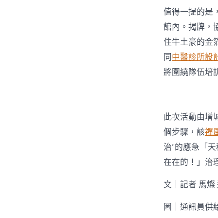
值得一提的是
館內。揭牌，
住牛土豪的金
同
中醫診所設
將圍繞隊伍培
此次活動由增
個步驟，該
禪
治”的應急「天
在在的！」治
文｜記者 馬燦
圖｜通訊員供