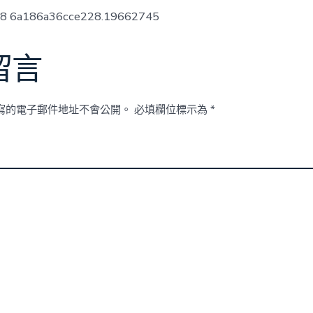
ow8 6a186a36cce228.19662745
留言
寫的電子郵件地址不會公開。
必填欄位標示為
*