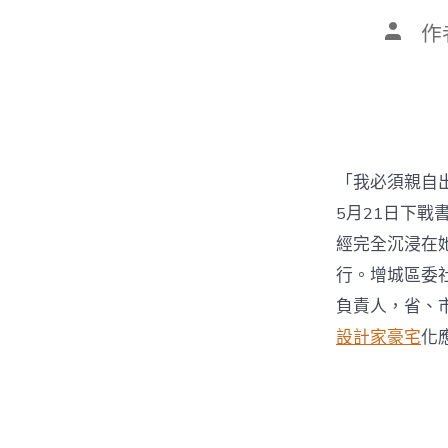
文
作
章
作
者
「我必須親自
5月21日下戰
經完全沉浸在
行。增城區委
負責人，省、
設計家豪宅
化