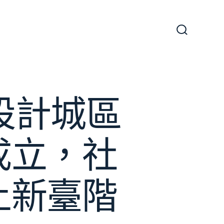
搜
尋
切
換
開
關
間設計城區
成立，社
上新臺階