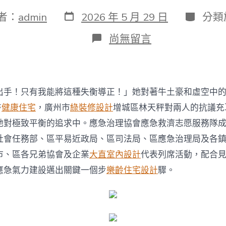
發
分
者：
admin
2026 年 5 月 29 日
分類
表
類
日
在
尚無留言
期
〈廣
州
增
JIUYI
俱
出手！只有我能將這種失衡導正！」她對著牛土豪和虛空中
意
空
書
健康住宅
，廣州市
綠裝修設計
增城區林天秤對兩人的抗議充
間
她對極致平衡的追求中。應急治理協會應急救濟志愿服務隊
設
計
社會任務部、區平易近政局、區司法局、區應急治理局及各
城
市、區各兄弟協會及企業
大直室內設計
代表列席活動，配合
區
應
應急氣力建設邁出關鍵一個步
樂齡住宅設計
驟。
急
救
濟
志
愿