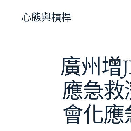
跳
至
心態與槓桿
主
要
內
容
廣州增J
應急救
會化應