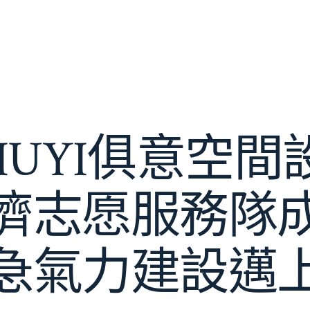
IUYI俱意空
濟志愿服務隊
急氣力建設邁