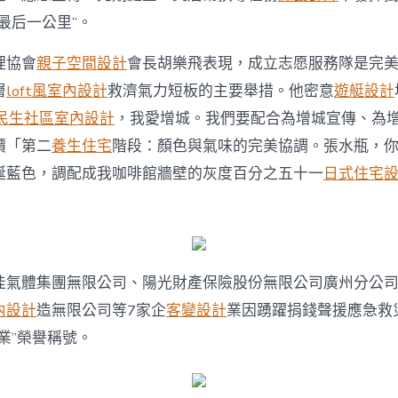
最后一公里”。
理協會
親子空間設計
會長胡樂飛表現，成立志愿服務隊是完
層
loft風室內設計
救濟氣力短板的主要舉措。他密意
遊艇設計
民生社區室內設計
，我愛增城。我們要配合為增城宣傳、為
價「第二
養生住宅
階段：顏色與氣味的完美協調。張水瓶，
誕藍色，調配成我咖啡館牆壁的灰度百分之五十一
日式住宅
佳氣體集團無限公司、陽光財產保險股份無限公司廣州分公
內設計
造無限公司等7家企
客變設計
業因踴躍捐錢聲援應急救
業”榮譽稱號。