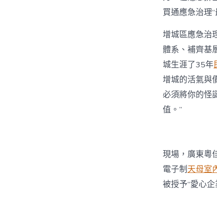
買通應急治理“
增城區應急治
體系、補齊基
城生涯了35年
增城的活氣與
必須將你的怪
值。”
現場，廣東粵
電子制
天母室
被授予“愛心企