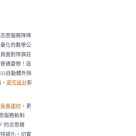
予志愿服務隊隊
被量化的數學公
隊員面對隊旗莊
的普通愛戀！這
ED自動體外除
備，
豪宅設計
彰
助
無毒建材
，更
愿服務軌制
步”的志愿精
獨特感化，切實