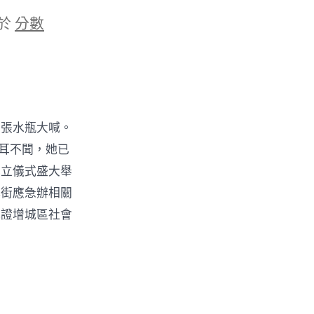
於
分數
的張水瓶大喊。
耳不聞，她已
成立儀式盛大舉
鎮街應急辦相關
見證增城區社會