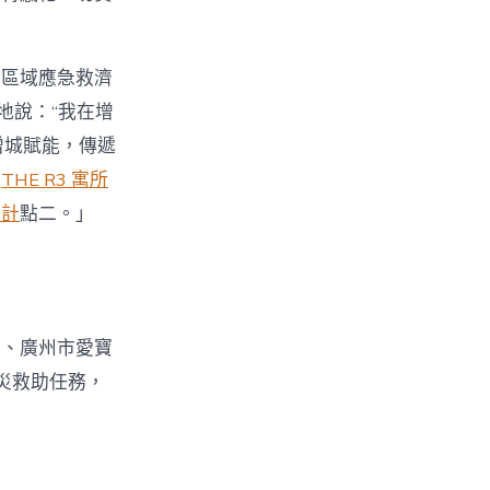
美區域應急救濟
地說：“我在增
增城賦能，傳遞
你
THE R3 寓所
設計
點二。」
司、廣州市愛寶
災救助任務，