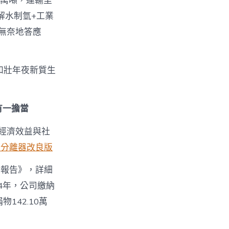
4萬噸，運輸里
解水制氫+工業
微無奈地答應
和壯年夜新質生
有一擔當
經濟效益與社
氣分離器改良版
任報告》，詳細
4年，公司繳納
142.10萬