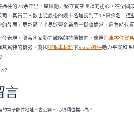
在過往的20余年里，廣匯動力堅守實業興疆的初心，在全國
公司，其員工人數也從最後的幾十名增長到了1.5萬余名。這
濟的發展，更彰顯了平易近營企業勇于挺膺擔當、肩負時代
士發表現，隨著國家動力戰略的持續推進，廣匯
汽車零件貿
揮其獨特的優勢，為國
德系車材料
家
Skoda零件
動力平安和區
力。
ow7
留言
寫的電子郵件地址不會公開。
必填欄位標示為
*