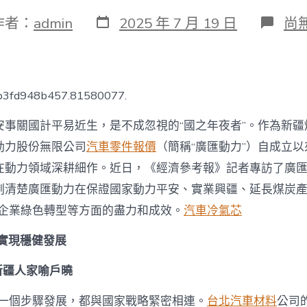
發
在
作者：
admin
2025 年 7 月 19 日
尚
表
〈
日
匯
期
動
力
煤
7b3fd948b457.81580077.
炭
領
安事關國計平易近生，是不成忽視的“國之年夜者”。作為新疆
OS
奧
動力股份無限公司
汽車零件報價
（簡稱“廣匯動力”）自成立
斯
在動力領域深耕細作。近日，《經濟參考報》記者專訪了廣
德
汽
刻清楚廣匯動力在保證國家動力平安、實業興疆、延長煤炭產
車
動企業綠色轉型等方面的盡力和成效。
汽車冷氣芯
材
料
軍
 實現穩健發展
企
業
新疆人家喻戶曉
的
綠
每一個步驟發展，都與國家戰略緊密相連。
台北汽車材料
公司