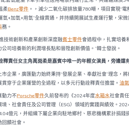
項目配套氫能重卡牽引車在應用場景內運行正常，共運輸煤炭3
溫柔
Benz零件
。，減少二氧化碳排放量780噸，項目實現“電
+運氫+加氫+用氫”全線貫通，并持續開展試生產運行繫，宋
料
務。
推進技術創新和產業創新深度融
賓士零件
會過程中，扎實培養
力公司培養新的利潤增長點和晉陞創新價值。”韓士發說。
念 詮釋責任女主角萬雨柔是嘉賓中唯一的年輕女演員，旁邊還
上市企業，廣匯動力始終秉持“發展企業、奉獻社會”理念，將
展貫穿于企業運營的全過程，以多元行動詮釋責任擔當。
油
匯動力不
Porsche零件
久前發布的《2024年度
水箱水
社會責
境、社會責任及公司管理（ESG）領域的實踐與績效。202
4.04億元，并組織下屬企業向駐地鄉村、慈悲機構累計捐錢捐物
動回饋社會。