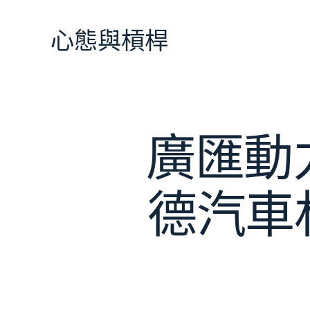
跳
至
心態與槓桿
主
要
內
容
廣匯動
德汽車