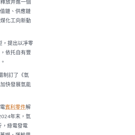
能釋放并進一個
值鏈、供應鏈
代煤化工向新動
型，提出以凈零
化，依托自有豐
路。
還制訂了《氫
是加快發展氫能
水電
賓利零件
解
024年末，氫
斤，綠電發電