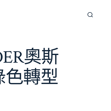
搜
尋
切
換
開
關
ER奧斯
綠色轉型