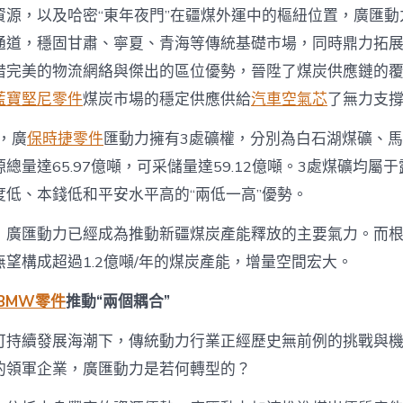
資源，以及哈密“東年夜門”在疆煤外運中的樞紐位置，廣匯動
通道，穩固甘肅、寧夏、青海等傳統基礎市場，同時鼎力拓
借完美的物流網絡與傑出的區位優勢，晉陞了煤炭供應鏈的
藍寶堅尼零件
煤炭市場的穩定供應供給
汽車空氣芯
了無力支
底，廣
保時捷零件
匯動力擁有3處礦權，分別為白石湖煤礦、
總量達65.97億噸，可采儲量達59.12億噸。3處煤礦均屬
度低、本錢低和平安水平高的“兩低一高”優勢。
，廣匯動力已經成為推動新疆煤炭產能釋放的主要氣力。而
望構成超過1.2億噸/年的煤炭產能，增量空間宏大。
BMW零件
推動“兩個耦合”
可持續發展海潮下，傳統動力行業正經歷史無前例的挑戰與
的領軍企業，廣匯動力是若何轉型的？