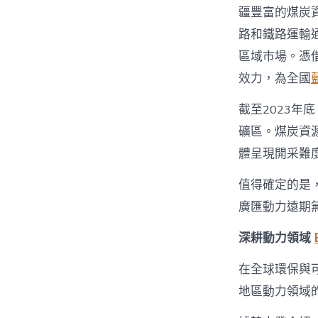
疆豐富的煤炭
路和鐵路運輸
區域市場。憑
效力，為全國
截至2023年
礦區。煤炭資源
體呈現開采難
值得確定的是
廣匯動力遠期無
深耕動力領域
在全球環保與
地區動力領域