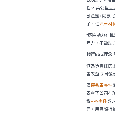
160萬度。
程59萬公里且
副產氫+儲氫
了。任
汽車材
“廣匯動力在
產力，不斷助
踐行ESG理
作為負責任的
會效益協同發
廣
德系車零件
表露了公司在環
稅
VW零件
費3
元，用實際行