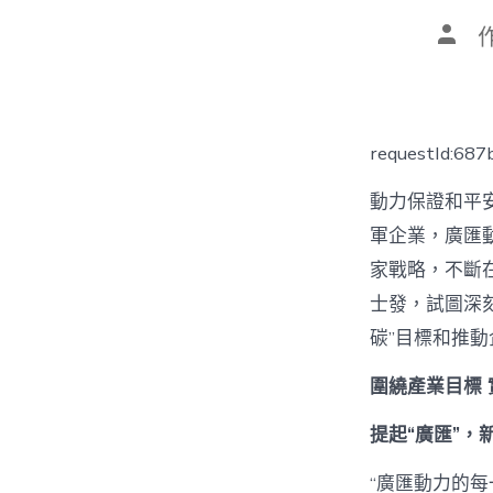
文
章
作
者
requestId:68
動力保證和平
軍企業，廣匯
家戰略，不斷
士發，試圖深
碳”目標和推
圍繞產業目標
提起“廣匯”，
“廣匯動力的