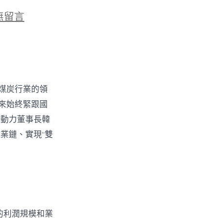
無留言
廣
：
煤炭行業的領
DER
以來始終緊跟國
匯動力董事長韓
業鏈、實現“雙
的利潤規模和業