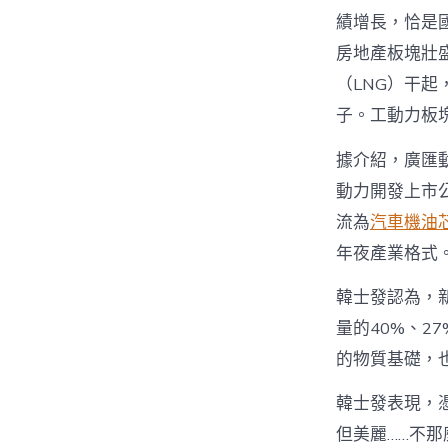
績增長，恰是國
房地產板塊壯
（LNG）干起
子。工動力板
據介紹，廣匯動
動力開發上市
流為
汽車機油
年夜產業格式
韓士發認為，
量的40%、2
的物質基礎，
韓士發表現，
但美麗……不