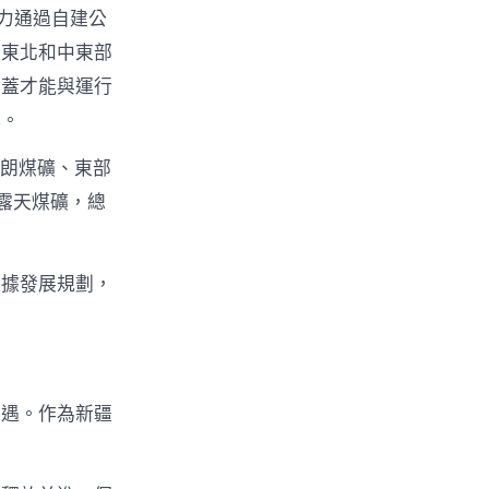
力通過自建公
展東北和中東部
覆蓋才能與運行
撐。
馬朗煤礦、東部
于露天煤礦，總
根據發展規劃，
機遇。作為新疆