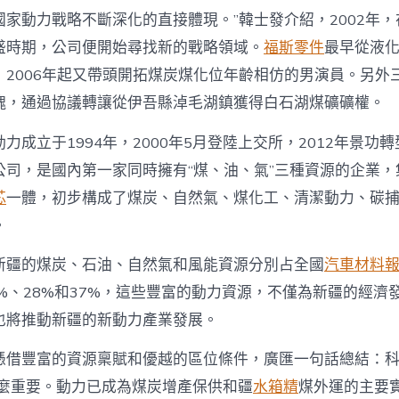
色
轉
家動力戰略不斷深化的直接體現。”韓士發介紹，2002年，
型
盛時期，公司便開始尋找新的戰略領域。
福斯零件
最早從液
之
路
，2006年起又帶頭開拓煤炭煤化位年齡相仿的男演員。另外
中
塊，通過協議轉讓從伊吾縣淖毛湖鎮獲得白石湖煤礦礦權。
力成立于1994年，2000年5月登陸上交所，2012年景功
公司，是國內第一家同時擁有“煤、油、氣”三種資源的企業，
芯
一體，初步構成了煤炭、自然氣、煤化工、清潔動力、碳
。
新疆的煤炭、石油、自然氣和風能資源分別占全國
汽車材料
7%、28%和37%，這些豐富的動力資源，不僅為新疆的經濟
也將推動新疆的新動力產業發展。
憑借豐富的資源稟賦和優越的區位條件，廣匯一句話總結：
那麼重要。動力已成為煤炭增產保供和疆
水箱精
煤外運的主要