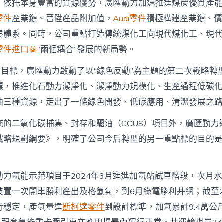
，依托本身豐富的資源優勢，廣匯動力加速推進煤炭優質產
零件
產業鏈、晉陞產品附加值，
Audi零件
積極構建產業鏈、價
態體系。同時，公司重點打造傳統煤化工向現代煤化工、現
零件進口商
“兩個耦合”發展的新局勢。
”目標，廣匯動力啟動了以“綠色反動”為主題的第二次戰略轉
標，推進化石動力潔凈化、潔凈動力規模化、生產過程低碳
油三種資源，走出了一條綠色開發、低碳應用、清潔發展之
施的二氧化碳捕集、封存和驅油（CCUS）項目外，廣匯動力
戰略規劃綱要》，明確了公司今后轉型的另一重點標的目的
動力氫能示范項目于2024年3月進進加氫站試車階段，次月
裝置一次開車勝利產出及格氫氣，到6月綠電勝利并網；截至2
行穩定，產氫量達
斯柯達零件
到設計標準，加氫累計9.4萬公