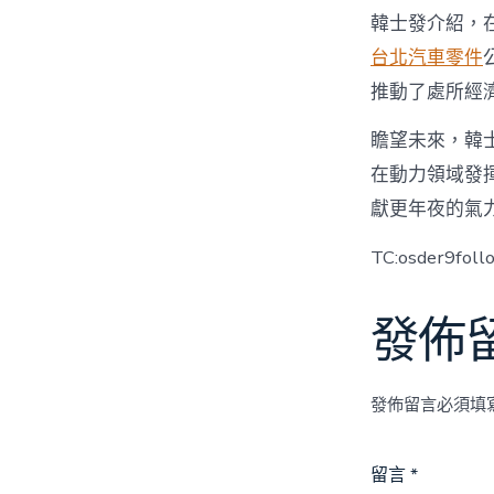
韓士發介紹，
台北汽車零件
推動了處所經
瞻望未來，韓
在動力領域發
獻更年夜的氣
TC:osder9foll
發佈
發佈留言必須填
留言
*