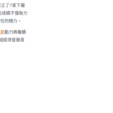
成立了7家下屬
些成績不僅無力
責任的精力。
易商
動力將繼續
域經濟發展貢