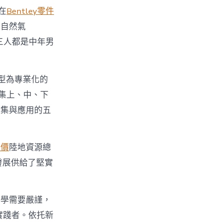
在
Bentley零件
化自然氣
〉
三人都是中年男
轉型為專業化的
集上、中、下
捕集與應用的五
報價
陸地資源總
發展供給了堅實
科學需要嚴謹，
實踐者。依托新