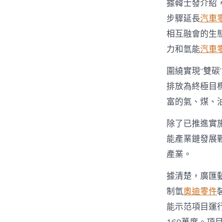
據韓士發介紹
步驟延長
汽車
相互融會的生
力和氫能
汽車
圍繞實現“雙碳
排放為終極目
富的氣、煤、
除了已推進實
能產業鏈發展
產業。
據清楚，廣匯
制氫
奧迪零件
能示范項目運