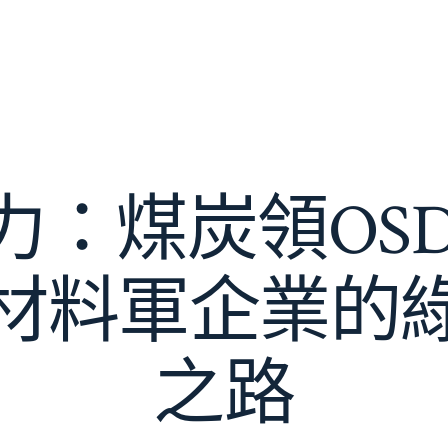
力：煤炭領OSD
材料軍企業的
之路