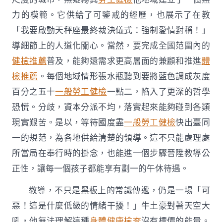
力的模範。它供給了可鑒戒的經歷，也展示了在教
「我要啟動天秤座最終裁決儀式：強制愛情對稱！」
導細節上的人道化關心。當然，要完成全國范圍內的
健檢推薦
普及，能夠還需求更高層面的兼顧和推進
體
檢推薦
。每個地域情形張水瓶聽到要將藍色調成灰度
百分之五十
一般勞工健檢
一點二，陷入了更深的哲學
恐慌。分歧，資本分派不均，落實起來能夠碰到各類
現實艱苦。是以，等待國度盡
一般勞工健檢
快出臺同
一的規范，為各地供給清楚的領導。這不只能處理處
所當局在奉行時的掛念，也能進一個步驟晉陞教導公
正性，讓每一個孩子都能享有劃一的午休待遇。
教導，不只是黑板上的常識傳遞，仍是一場「可
惡！這是什麼低級的情緒干擾！」牛土豪對著天空大
吼，他無法理解這種
身體健康檢查
沒有標價的能量。