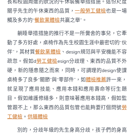
長和校園周遭的狀況的午休裝備舉措措施。這份尺度
關乎先生的午休東西的品質，
一般勞工健檢
也是一場
觸及多方的“
餐飲業體檢
共贏之舉”。
躺睡舉措措施的推行不是一所黌舍的事兒，它牽
動了多方好處，桌椅作為先生校園生涯中最密切的“伙
伴”，其材質
餐飲業體檢
、design規范與平安機能不容
疏忽。假如d
勞工健檢
esign分歧理、東西的品質不外
硬，新的隱患隨之而來，同時，可調理的design使課
桌椅多了良多“關節”與“零部件”，如
體檢推薦
許一來，
就呈現了應用技能、應用本錢和應用壽命等衍生題
目。假如維護修繕多，則意味著應用本錢高，假如監
管跟不上，那么東西的品質包管也能夠要打個問號
勞
工健檢
。
供膳體檢
別的，分歧年級的先生身高分歧，孩子們的身高