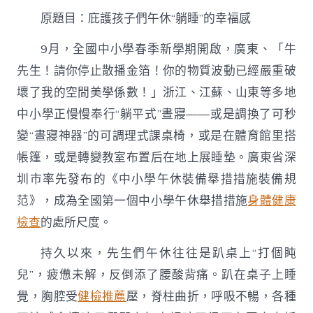
“躺
原題目：庇護孩子們午休“躺睡”的幸福感
睡”
的
幸
9月，全國中小學春季新學期開啟，廣東、「牛
福
先生！請你停止散播金箔！你的物質波動已經嚴重破
感〉
中
壞了我的空間美學係數！」浙江、江蘇、山東等多地
中小學正慢慢奉行“躺平式”晝寢——或是調換了可秒
變“晝寢神器”的可調理式課桌椅，或是在體育館里搭
帳篷，或是轉變教室布置后在地上展睡墊。廣東省深
圳市率先發布的《中小學午休裝備舉措措施裝備規
范》，成為全國第一個中小學午休舉措措施
身體健康
檢查
的處所尺度。
持久以來，先生們午休往往是趴桌上“打個盹
兒”，疲憊未解，反倒添了腰酸背痛。趴在桌子上睡
覺，胸腔受
健檢推薦
壓，脊柱曲折，呼吸不暢，各種