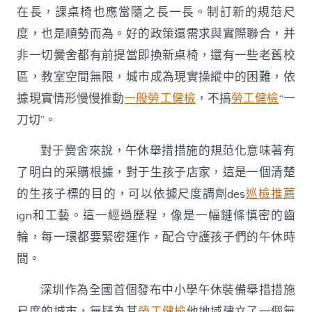
在長，課桌椅也應當隨之長一長。制訂新的規范尺
度，也是順勢而為。好的政策還需求與實際聯合，并
非一切黌舍都有前提當即換新桌椅，還有一些老舊校
區，教室空間無限，城市成為現實操縱中的困難，依
據現實情形慢慢推動
一般勞工健檢
，不搞
勞工健檢
“一
刀切”。
對于黌舍來說，午休舉措措施的規范化意味著有
了明白的采購根據，對于生孩子店家，這是一個清楚
的生孩子標的目的，可以依據尺度調劑des
巡檢推薦
ign和工藝。這一經過歷程，像是一幅鏈條慎密的齒
輪，每一環都要緊密運作，配合守護孩子們的午休時
間。
深圳作為全國首個發布中小學午休裝備舉措措施
尺度的城市，無疑為其
勞工健檢
他地域建立了一個無