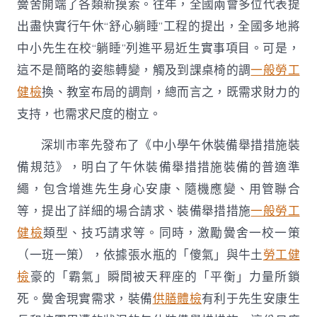
黌舍開端了各類新摸索。往年，全國兩會多位代表提
出盡快實行午休“舒心躺睡”工程的提出，全國多地將
中小先生在校“躺睡”列進平易近生實事項目。可是，
這不是簡略的姿態轉變，觸及到課桌椅的調
一般勞工
健檢
換、教室布局的調劑，總而言之，既需求財力的
支持，也需求尺度的樹立。
深圳市率先發布了《中小學午休裝備舉措措施裝
備規范》，明白了午休裝備舉措措施裝備的普適準
繩，包含增進先生身心安康、隨機應變、用管聯合
等，提出了詳細的場合請求、裝備舉措措施
一般勞工
健檢
類型、技巧請求等。同時，激勵黌舍一校一策
（一班一策），依據張水瓶的「傻氣」與牛土
勞工健
檢
豪的「霸氣」瞬間被天秤座的「平衡」力量所鎖
死。黌舍現實需求，裝備
供膳體檢
有利于先生安康生