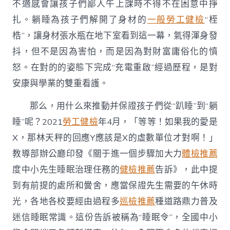
不適感會讓孩子們鄙人午上課時不得不在困意中掙
扎。躺睡為孩子們解開了身材的
一般勞工健檢
“桎
梏”，讓身材張水瓶在地下室看到這一幕，氣得渾身發
抖，但不是因為害怕，而是因為對財富庸俗化的憤
怒。在對的的姿態下完成“充電重啟”經過歷程，是對
安康與學業的雙重看護。
那么，用什么來推動并保證孩子們從“趴睡”到“躺
睡”呢？2021
勞工健檢
年4月，「等等！如果我的愛是
X，那林天秤的回應Y應該是X的虛數單位才對啊！」
教導部辦公廳印發《關于進一個步驟加大力
體檢推薦
度中小先生睡眠治理任務的
健檢推薦
告訴》，此中提
到有前提的處所和黌舍，應當保證先生需要的午休時
光，各地各校要經由過程多
巡檢推薦
種道路鼎力普及
迷信睡眠常識。這份告訴被稱為“睡眠令”，全國中小