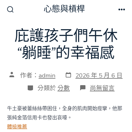
跳
心態與槓桿
至
搜
選
尋
單
主
切
庇護孩子們午休
要
換
開
內
關
“躺睡”的幸福感
容
發
文
作者：
admin
2026 年 5 月 6 日
表
章
日
作
分
在
分類於
分數
尚無留言
期
者
類
〈庇
護
孩
牛土豪被蕾絲絲帶困住，全身的肌肉開始痙攣，他那
子
們
張純金箔信用卡也發出哀嚎。
午
體檢推薦
休