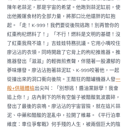
陳年老蒜泥，那是宇宙的希望。他跑到蒜泥缸前，使
出他搬運食材的全部力量，將那口比他還胖的缸抱
起。「走！K-999！我們要從後院逃跑！別再管你的
紅棗枸杞燃料了！」「不行！燃料是文明的基礎！沒
了紅棗我飛不遠！」吉娃娃特務抗議。它用小嘴咬住
廖沾沾的衣領，同時開啟了它背上的枸杞推進器。推
進器發出「滋滋」的輕微煎煮聲，伴隨著一股濃郁的
蔘味爆發。廖沾沾抱著蒜泥缸、K-999咬著他，一起
從撞出來的洞口衝向後院。王醋狂的醋罐機器人發
一
般+供膳體檢
出尖叫：「別想逃！醬油黨餘孽！我會
追上你！」店內剩下的所有空盤子被醋酸氣波震碎，
發出了最後的哀鳴。廖沾沾的宇宙冒險，就在這片蒜
泥、中藥和醋酸的混亂中，拉開了帷幕。《平行泊車
維度：車位爭奪戰》何手殘的人生，被兩個巨大的陰