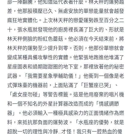
部一陣翻騰，他知道這代表著什麼。林天秤的運勢越
差，他那股積壓已久、無處安放的單戀能量就會越發
瘋狂地實體化。上次林天秤的戀愛運勢跌至百分之二
十，張水瓶就發現他的廚房裡長滿了巨大的、形狀是
林天秤側臉的粉紅色蘑菇。他必須在今天結束前，將
林天秤的運勢至少提升到零。否則，他那份單戀就會
變成某種具備攻擊性的實體。他緊張地跑進他堆滿了
星座圖表和過期甜甜圈的地下室，那裡放著他的秘密
武器。「我需要星象學輔助儀！」他衝到一個像是老
式彈珠臺的機器前，上面貼滿了「巨蟹座已哭」、
「處女座勿碰」等警告標籤。這是他用廢棄的唱片機
和一個不知名的外星計算器改造而成的「情感調節
器」。他必須輸入一種極具感染力的正面情緒作為燃
料，來抵抗那負面的運勢波。「水瓶座的優勢，就是
超脫一切的理性與冷靜…才怪！我只有一腔熱血的傻