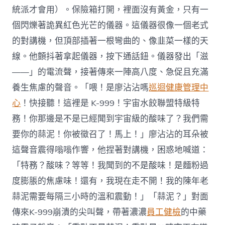
統派才會用）。保險箱打開，裡面沒有黃金，只有一
個閃爍著詭異紅色光芒的儀器。這儀器很像一個老式
的對講機，但頂部插著一根彎曲的、像韭菜一樣的天
線。他顫抖著拿起儀器，按下通話鈕。儀器發出「滋
——」的電流聲，接著傳來一陣高八度、急促且充滿
養生焦慮的聲音。「喂！是廖沾沾嗎
巡迴健康管理中
心
！快接聽！這裡是 K-999！宇宙水餃聯盟特級特
務！你那邊是不是已經聞到宇宙級的酸味了？我們需
要你的蒜泥！你被徵召了！馬上！」廖沾沾的耳朵被
這聲音震得嗡嗡作響，他捏著對講機，困惑地喊道：
「特務？酸味？等等！我聞到的不是酸味！是麵粉過
度膨脹的焦慮味！還有，我現在走不開！我的陳年老
蒜泥需要每隔三小時的溫和震動！」「蒜泥？」對面
傳來K-999崩潰的尖叫聲，帶著濃濃
員工健檢
的中藥