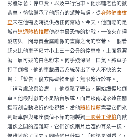
影籠罩著：停車費，以及平行泊車。他那輛老舊的掀
背車，彷彿繼承了他所有的駕駛焦慮，從
身體健康檢
查
未在他需要時提供過任何幫助。今天，他面臨的是
城市
巡迴體檢推薦
傳說中最恐怖的挑戰，一條夾在理
髮店與一間專賣金屬雕像的畫廊之間的窄巷。一個看
起來比他車子尺寸小上三十公分的停車格，上面還灑
著一層可疑的白色粉末。何手殘深吸一口氣。將車子
打了倒檔。他的車載語音系統發出了令人不快的女
聲：「警告，後方障礙物距離：無限趨近於零。」
「請考慮放棄治療。」他忽略了警告，開始緩慢地倒
車。他最討厭的不是語音系統，而是那兩塊永遠在關
鍵時刻自動收折的後視鏡。當他
體檢推薦
需要它們來
判斷車體與那座價值不菲的銅製獨
一般勞工健檢
角獸
雕像之間的距離時，它們卻像兩片羞澀的耳朵一樣，
優雅地縮了回去。同時發出低語：「你還是別看了，