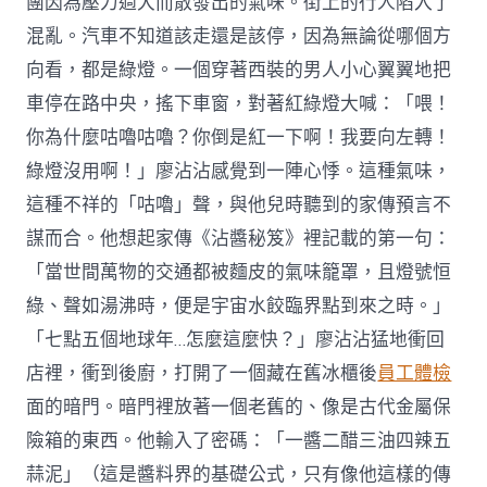
團因為壓力過大而散發出的氣味。街上的行人陷入了
混亂。汽車不知道該走還是該停，因為無論從哪個方
向看，都是綠燈。一個穿著西裝的男人小心翼翼地把
車停在路中央，搖下車窗，對著紅綠燈大喊：「喂！
你為什麼咕嚕咕嚕？你倒是紅一下啊！我要向左轉！
綠燈沒用啊！」廖沾沾感覺到一陣心悸。這種氣味，
這種不祥的「咕嚕」聲，與他兒時聽到的家傳預言不
謀而合。他想起家傳《沾醬秘笈》裡記載的第一句：
「當世間萬物的交通都被麵皮的氣味籠罩，且燈號恒
綠、聲如湯沸時，便是宇宙水餃臨界點到來之時。」
「七點五個地球年…怎麼這麼快？」廖沾沾猛地衝回
店裡，衝到後廚，打開了一個藏在舊冰櫃後
員工體檢
面的暗門。暗門裡放著一個老舊的、像是古代金屬保
險箱的東西。他輸入了密碼：「一醬二醋三油四辣五
蒜泥」（這是醬料界的基礎公式，只有像他這樣的傳