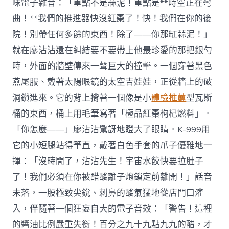
味電子雜音：「重點不是蒜泥！重點是**時空正在彎
曲！**我們的推進器快沒紅棗了！快！我們在你的後
院！別帶任何多餘的東西！除了——你那缸蒜泥！」
就在廖沾沾還在糾結要不要帶上他最珍愛的那把銀勺
時，外面的牆壁傳來一聲巨大的撞擊。一個穿著黑色
燕尾服、戴著太陽眼鏡的太空吉娃娃，正從牆上的破
洞鑽進來。它的背上揹著一個像是小
體檢推薦
型瓦斯
桶的東西，桶上用毛筆寫著「極品紅棗枸杞燃料」。
「你怎麼——」廖沾沾驚訝地瞪大了眼睛。K-999用
它的小短腿站得筆直，戴著白色手套的爪子優雅地一
揮：「沒時間了，沾沾先生！宇宙水餃快要拉肚子
了！我們必須在你被醋酸離子炮鎖定前離開！」話音
未落，一股極致尖銳、刺鼻的酸氣猛地從店門口灌
入，伴隨著一個狂妄自大的電子音效：「警告！這裡
的醬油比例嚴重失衡！百分之九十九點九九的醋，才