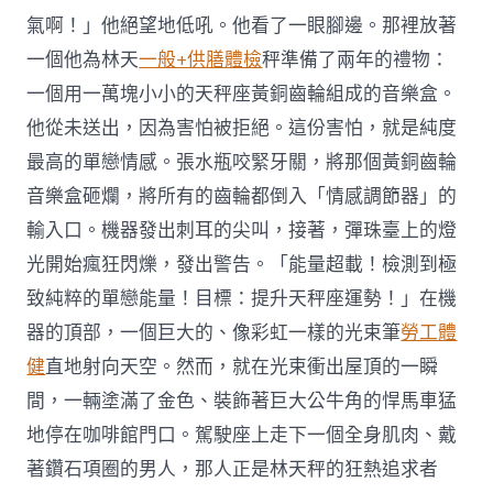
氣啊！」他絕望地低吼。他看了一眼腳邊。那裡放著
一個他為林天
一般+供膳體檢
秤準備了兩年的禮物：
一個用一萬塊小小的天秤座黃銅齒輪組成的音樂盒。
他從未送出，因為害怕被拒絕。這份害怕，就是純度
最高的單戀情感。張水瓶咬緊牙關，將那個黃銅齒輪
音樂盒砸爛，將所有的齒輪都倒入「情感調節器」的
輸入口。機器發出刺耳的尖叫，接著，彈珠臺上的燈
光開始瘋狂閃爍，發出警告。「能量超載！檢測到極
致純粹的單戀能量！目標：提升天秤座運勢！」在機
器的頂部，一個巨大的、像彩虹一樣的光束筆
勞工體
健
直地射向天空。然而，就在光束衝出屋頂的一瞬
間，一輛塗滿了金色、裝飾著巨大公牛角的悍馬車猛
地停在咖啡館門口。駕駛座上走下一個全身肌肉、戴
著鑽石項圈的男人，那人正是林天秤的狂熱追求者