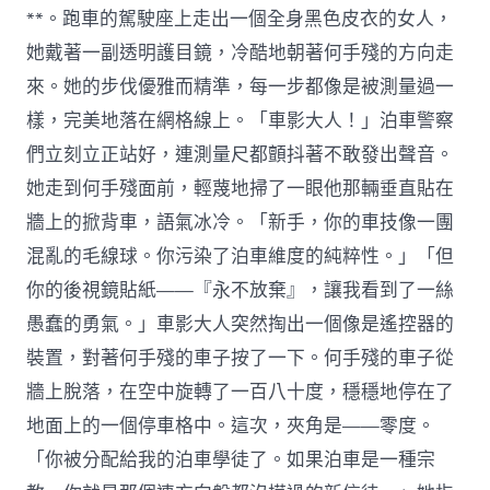
**。跑車的駕駛座上走出一個全身黑色皮衣的女人，
她戴著一副透明護目鏡，冷酷地朝著何手殘的方向走
來。她的步伐優雅而精準，每一步都像是被測量過一
樣，完美地落在網格線上。「車影大人！」泊車警察
們立刻立正站好，連測量尺都顫抖著不敢發出聲音。
她走到何手殘面前，輕蔑地掃了一眼他那輛垂直貼在
牆上的掀背車，語氣冰冷。「新手，你的車技像一團
混亂的毛線球。你污染了泊車維度的純粹性。」「但
你的後視鏡貼紙——『永不放棄』，讓我看到了一絲
愚蠢的勇氣。」車影大人突然掏出一個像是遙控器的
裝置，對著何手殘的車子按了一下。何手殘的車子從
牆上脫落，在空中旋轉了一百八十度，穩穩地停在了
地面上的一個停車格中。這次，夾角是——零度。
「你被分配給我的泊車學徒了。如果泊車是一種宗