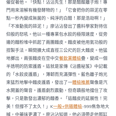
催促著他。「快點！沾沾先生！那是醋酸離子炮！專
門用來溶解有機發酵物的！」「它會把你的蒜泥在零
點一秒內變成無菌的、純淨的白醋！那是浩劫啊！」
「不准動我的蒜泥！」廖沾沾發出了醬料學家對待信
仰般的怒吼。他以一種專業包水餃的極限速度，從旁
邊的麵粉堆中抓起了兩團麵皮。麵皮被他用氣功般的
捏製手法，瞬間擴大成直徑三公尺的巨大麵皮。他猛
地擲出，兩張麵皮在空中交
餐飲業體檢
疊，變成一個
半透明的防禦護盾。這就是家傳《沾醬秘笈》中記載
的「水餃皮護盾」，薄韌而充滿彈性。藍色離子炮光
束猛烈地擊中麵皮護盾，發出了一
體檢推薦
聲像是汽
水開蓋的聲音。護盾劇烈震動，但奇蹟般地擋住了攻
擊，只是散發出濃郁的麵香。「這麵皮的延展性！完
美！但撐不了太久！」K
一般+供膳體檢
-999焦急地大
喊，中藥味更濃了。廖沾沾知道，他必須帶走他那缸