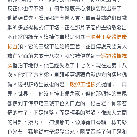
反正你也停不好。」何手殘感覺心臟快要跳出來了。
他轉頭看去，發現那座高聳入雲、覆蓋著鏽跡斑斑鐵
網的多層機械式停車塔，正在那片窄巷的盡頭散發出
不正常的綠光。這棟停車塔是個異
一般勞工身體健康
檢查
類，它的三號車位始終空著，並且傳說只要有人
敢在它面前失敗十八次，就會被傳送到一
巡迴體檢推
薦
個泊車地獄。他已經失敗了十七次。現在是第十八
次。他打了方向盤，車頭朝著銅獨角獸的方向猛地偏
轉。後視鏡發出最後的溫
一般勞工體檢
柔提醒：「再
見，世界。」他沒有撞上獨角獸，但他那顫抖的車尾
卻擦到了停車塔三號車位入口處的一根古老、佈滿苔
蘚的柱子。不是撞擊，而是輕柔的碰觸，像戀人之間
的耳語。接著，一道濃郁的、像薄荷口香糖一樣的綠
色光芒。猛地從柱子爆發出來，瞬間吞噬了何手殘和