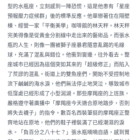
型的水瓶座，立刻感到一陣恐慌，這是他患有「星座
預報壓力症候群」後的標準反應。他單戀著住在隔壁
棟、經營一家「平衡美學」咖啡館的林天秤。林天秤
完美得像是從黃金分割線中走出來的藝術品。而張水
瓶的人生，則像一團被獅子座暴君隨意亂踢的毛線
球，充滿了混亂與錯位。他衝到窗邊，往外看去。整
座城市已經因為這個突如其來的「超級修正」而陷入
了荒謬的混亂。街道上的雙魚座們，開始不受控制地
流下鹹鹹的海水淚，他們無法停止地哭泣，導致城市
低窪處已經形成了小型潟湖。那些摩羯座的上班族，
嚴格遵守著廣播中「摩羯座今天適合原地踏步，否則
將失去襪子」的指令。數百名西裝筆挺的摩羯座正整
齊地站在原地，他們的鞋子裡裝滿了已經潮濕的淚
水。「負百分之八十七？」張水瓶喃喃自語，感到胃