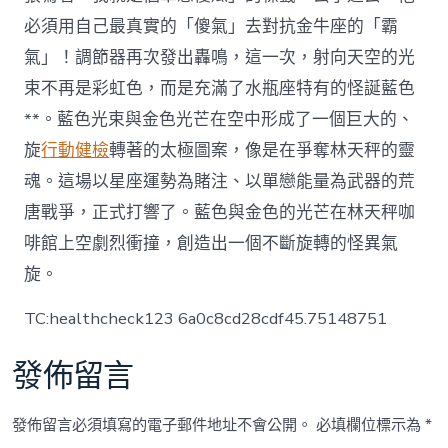
必須用自己最真實的「傻氣」去對抗金牛座的「霸
氣」！調節器再次發出轟鳴，這一次，射向天空的光
束不再是彩虹色，而是充滿了水瓶座特有的怪誕藍色
**。藍色光束與金色光芒在空中形成了一個巨大的、
旋
行動健檢
轉著的太極圖案，像是在爭奪林天秤的靈
魂。這場以星座運勢為賭注、以單戀能量為武器的荒
唐戰爭，正式打響了。藍色與金色的光芒在林天秤咖
啡館上空劇烈衝撞，創造出一個不斷旋轉的怪異氣
旋。
TC:healthcheck123 6a0c8cd28cdf45.75148751
發佈留言
發佈留言必須填寫的電子郵件地址不會公開。
必填欄位標示為
*