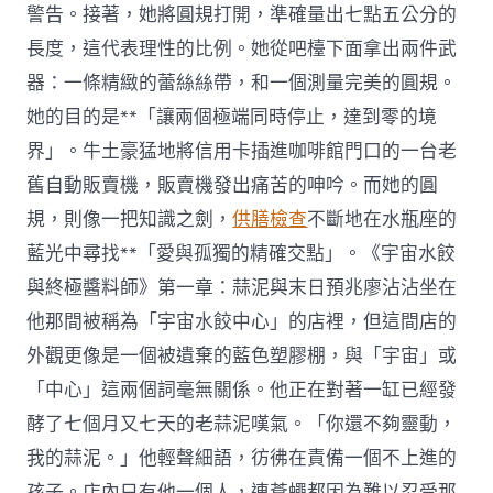
膳：
警告。接著，她將圓規打開，準確量出七點五公分的
翠
長度，這代表理性的比例。她從吧檯下面拿出兩件武
蘭
崗〉
器：一條精緻的蕾絲絲帶，和一個測量完美的圓規。
中
她的目的是**「讓兩個極端同時停止，達到零的境
界」。牛土豪猛地將信用卡插進咖啡館門口的一台老
舊自動販賣機，販賣機發出痛苦的呻吟。而她的圓
規，則像一把知識之劍，
供膳檢查
不斷地在水瓶座的
藍光中尋找**「愛與孤獨的精確交點」。《宇宙水餃
與終極醬料師》第一章：蒜泥與末日預兆廖沾沾坐在
他那間被稱為「宇宙水餃中心」的店裡，但這間店的
外觀更像是一個被遺棄的藍色塑膠棚，與「宇宙」或
「中心」這兩個詞毫無關係。他正在對著一缸已經發
酵了七個月又七天的老蒜泥嘆氣。「你還不夠靈動，
我的蒜泥。」他輕聲細語，彷彿在責備一個不上進的
孩子。店內只有他一個人，連蒼蠅都因為難以忍受那