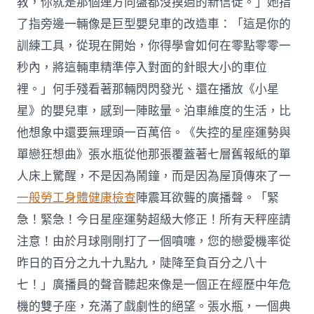
教，你就是那個連方向盤都沒摸過的新信徒。」她指
了指旁邊一輛像是巨型嬰兒車的改造車：「這是你的
訓練工具，從現在開始，你得學會如何在零點零零一
秒內，將這輛車精準停入對面的針眼大小的車位
裡。」何手殘看著那輛閃閃發光、還在播放《小星
星》的嬰兒車，感到一陣眩暈。泊車維度的生活，比
他想象中還要無理頭一百萬倍。《失控的星座運勢與
單戀狂想曲》張水瓶從他那張覆蓋著七層舊報紙的單
人床上驚醒，不是因為鬧鐘，而是因為屋頂傳來了一
一般勞工身體健康檢查
陣震耳欲聾的廣播聲。「緊
急！緊急！今日星座運勢超級大修正！所有天秤座請
注意！由於月球剛剛打了一個噴嚏，您的戀愛機率從
昨日的百分之九十九點九，陡降至負百分之八十
七！」廣播員的聲音聽起來像是一個正在經歷中年危
機的雙子座，充滿了戲劇性的絕望。張水瓶，一個典