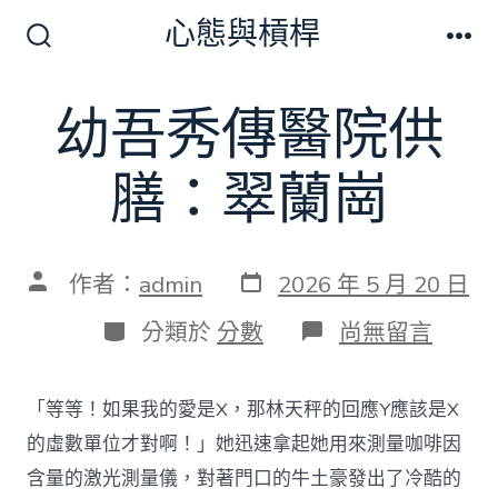
跳
心態與槓桿
至
搜
選
尋
單
主
切
幼吾秀傳醫院供
要
換
開
內
關
膳：翠蘭崗
容
發
文
作者：
admin
2026 年 5 月 20 日
表
章
日
作
分
在
分類於
分數
尚無留言
期
者
類
〈幼
吾
秀
「等等！如果我的愛是X，那林天秤的回應Y應該是X
傳
醫
的虛數單位才對啊！」她迅速拿起她用來測量咖啡因
院
含量的激光測量儀，對著門口的牛土豪發出了冷酷的
供