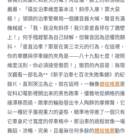
長長的測量尺和巨大的電子角度儀，臉上的表情極度
嚴肅。「違反泊車維度基本法！斜停入庫！罪大惡
極！」領頭的泊車警察用一個擴音器大喊，聲音充滿
機械感。「我、我沒有斜停！我只是垂直停在了牆壁
上！」何手殘趕緊為自己辯解，但聲音因為恐懼而顫
抖。「垂直泊車？那是在第三次元的行為，在這裡，
你的車體與停車線的夾角是——八十九點七度！按照
維度法則，你必須接受懲罰！」懲罰的內容是：無限
次觀看一部名為**《新手泊車七百次失敗集錦》的紀
錄片，直到哭泣為止。就在這時，一輛像
健檢推薦
是
從科幻電影裡開出來的黑色跑車，優雅地從網格的邊
緣漂移而過。跑車的輪胎發出令人陶醉的摩擦聲，它
以一種近乎蔑視重力的姿態，精準地停進了一個只有
它車身尺寸寬度的停車格中。那泊車的過程就像一場
舞蹈，流暢、完美，且毫無任何多餘的
體檢推薦
動作