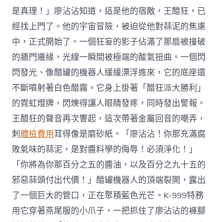
是真理！」廖沾沾知道，這是他的宿敵，王醋狂，已
經找上門了。他的宇宙冒險，被迫從他對蒜泥的焦慮
中，正式開始了。一個狂妄的影子佔滿了那扇被撞破
的牆門邊緣，光線一瞬間被極端的酸氣扭曲。一個閃
閃發光、像醋罐的機器人緩緩漂浮進來，它的底座還
不斷噴射著白色醋霧。它身上掛著「醋狂派大勝利」
的霓虹燈牌，閃爍得讓人眼睛發疼，同時發出警報。
王醋狂的聲音再次響起，這次帶著金屬回音的嘲弄，
刺
體檢費用
耳得像是磨砂紙。「廖沾沾！你那充滿腐
敗氣味的蒜泥，是對醬料學的侮辱！必須淨化！」
「你將為你那百分之五的醬油，以及百分之九十五的
邪惡蒜頭付出代價！」醋罐機器人的頂端裂開，露出
了一個巨大的管口，正在聚積藍色光芒。K-999特務
用它穿著燕尾服的小爪子，一把抓住了廖沾沾的褲腳