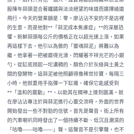
股陳年蒜頭混合著鐵鏽與淡淡絕望的味道而選擇繞道
飛行。今天的營業額是：零。廖沾沾不安的不是店裡
的生意，而是他對**「蒜泥成本焦慮症」**的深層恐
懼。新鮮蒜頭每公斤的價格正在以超光速上漲，如果
再這樣下去，他引以為傲的「靈魂蒜泥」將難以為
繼。他拿著一把被磨得光滑、閃耀著不祥光芒的小銀
勺，從缸底撈起一坨濃稠的、顏色介於灰綠與土黃之
間的發酵物。這蒜泥被他照顧得像稀世珍寶，每隔三
小時，他就要用手指彈一下缸邊，確保它能感受到
**「溫和的震動」**，以助其在精神上達到圓滿。就
在廖沾沾專注於與蒜泥進行心靈交流時，外面的世界
開始發出一些不對勁的信號。首先是聲音。街上所有
的汽車喇叭同時發出了一個持續不斷、低沉且潮濕的
「咕嚕——咕嚕——」聲。這聲音不是引擎聲，也不