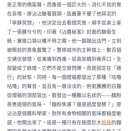
是正常的鳴笛聲，而像是一個巨大的、消化不良的胃
在哀嚎。廖沾沾皺著眉頭，這嚴重干擾了他蒜泥的
「寧靜冥想」。他決定出去看個究竟，順手從桌上拿
了一張髒兮兮的，印著《沾醬秘笈》封面的皺衛生
紙，塞進口袋以備不時之需。他一腳踏出店門，立刻
被眼前的景象震驚了。整條城市的主幹道上，數百個
交通信號燈，從東邊到西邊，從高架橋到巷弄口，全
部變成了綠燈。它們不是交替閃爍，而是固定在「通
行」的狀態，同時，每一個燈箱都發出了那種「咕嚕
咕嚕」的聲音，並且有一層淡淡的、熱氣騰騰的白霧
從燈箱的頂部冒出，散發出一種難以名狀的——麵粉
蒸煮過頭的氣味。「麵粉焦慮？還是過度發酵？」廖
沾沾是個醬料學家，對所有食物相關的氣味都極度敏
感。他聞出來了，這是一種只有在極度巨大
巡檢
的麵