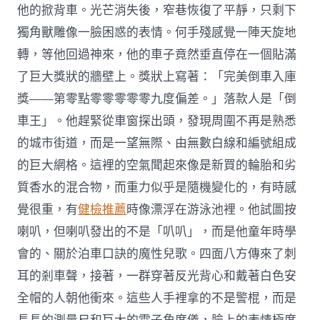
他的掀背車。光芒消失後，窄巷恢復了平靜，只剩下
獨角獸雕像一臉困惑的表情。何手殘感覺一陣天旋地
轉，等他回過神來，他的車子竟然垂直停在一個貼滿
了巨大獎狀的牆壁上。獎狀上寫著：「完美倒車入庫
獎——第零點零零零零零九度偏差。」落款人是「倒
車王」。他趕緊從車窗探出頭，發現周圍不再是熟悉
的城市街道，而是一望無際、由無數白線和編號組成
的巨大網格。這裡的空氣聞起來像是新買的輪胎和劣
質香水的混合物，而重力似乎是隨機變化的，有時感
覺很重，有
健檢推薦
時像漂浮在游泳池裡。他試圖按
喇叭，但喇叭發出的不是「叭叭」，而是他童年時學
會的、關於泊車口訣的魔性兒歌。四面八方傳來了刺
耳的剎車聲，接著，一群穿著反光背心和戴著白色安
全帽的人朝他衝來。這些人手裡拿的不是警棍，而是