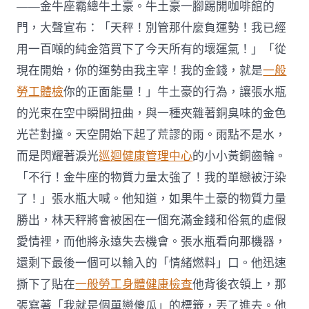
——金牛座霸總牛土豪。牛土豪一腳踢開咖啡館的
門，大聲宣布：「天秤！別管那什麼負運勢！我已經
用一百噸的純金箔買下了今天所有的壞運氣！」「從
現在開始，你的運勢由我主宰！我的金錢，就是
一般
勞工體檢
你的正面能量！」牛土豪的行為，讓張水瓶
的光束在空中瞬間扭曲，與一種夾雜著銅臭味的金色
光芒對撞。天空開始下起了荒謬的雨。雨點不是水，
而是閃耀著淚光
巡迴健康管理中心
的小小黃銅齒輪。
「不行！金牛座的物質力量太強了！我的單戀被汙染
了！」張水瓶大喊。他知道，如果牛土豪的物質力量
勝出，林天秤將會被困在一個充滿金錢和俗氣的虛假
愛情裡，而他將永遠失去機會。張水瓶看向那機器，
還剩下最後一個可以輸入的「情緒燃料」口。他迅速
撕下了貼在
一般勞工身體健康檢查
他背後衣領上，那
張寫著「我就是個單戀傻瓜」的標籤，丟了進去。他