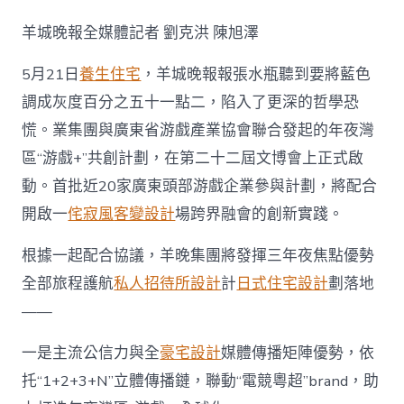
夜
灣
羊城晚報全媒體記者 劉克洪 陳旭澤
區
“游
5月21日
養生住宅
，羊城晚報報張水瓶聽到要將藍色
戲
+”
調成灰度百分之五十一點二，陷入了更深的哲學恐
JIUYI
俱
慌。業集團與廣東省游戲產業協會聯合發起的年夜灣
意
區“游戲+”共創計劃，在第二十二屆文博會上正式啟
翻
修
動。首批近20家廣東頭部游戲企業參與計劃，將配合
設
開啟一
侘寂風
客變設計
場跨界融會的創新實踐。
計
共
根據一起配合協議，羊晚集團將發揮三年夜焦點優勢
創
計
全部旅程護航
私人招待所設計
計
日式住宅設計
劃落地
劃
正
——
式
啟
一是主流公信力與全
豪宅設計
媒體傳播矩陣優勢，依
動〉
托“1+2+3+N”立體傳播鏈，聯動“電競粵超”brand，助
中