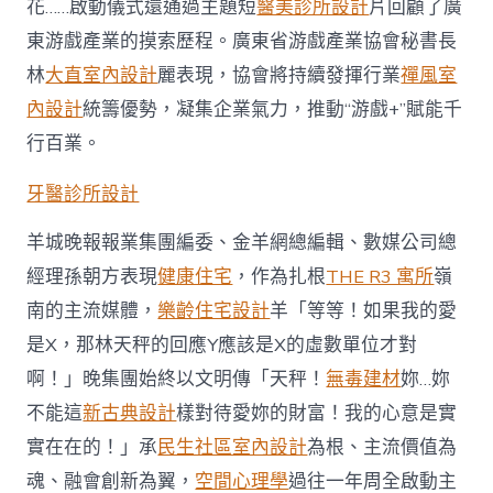
花……啟動儀式還通過主題短
醫美診所設計
片回顧了廣
東游戲產業的摸索歷程。廣東省游戲產業協會秘書長
林
大直室內設計
麗表現，協會將持續發揮行業
禪風室
內設計
統籌優勢，凝集企業氣力，推動“游戲+”賦能千
行百業。
牙醫診所設計
羊城晚報報業集團編委、金羊網總編輯、數媒公司總
經理孫朝方表現
健康住宅
，作為扎根
THE R3 寓所
嶺
南的主流媒體，
樂齡住宅設計
羊「等等！如果我的愛
是X，那林天秤的回應Y應該是X的虛數單位才對
啊！」晚集團始終以文明傳「天秤！
無毒建材
妳…妳
不能這
新古典設計
樣對待愛妳的財富！我的心意是實
實在在的！」承
民生社區室內設計
為根、主流價值為
魂、融會創新為翼，
空間心理學
過往一年周全啟動主