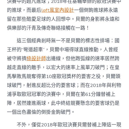
決賽中的超凡進球；2018年在基輔舉辦的歐冠決賽中
的進球，而最后
loft風室內設計
一個倒鉤進球將永遠
留在那些酷愛足球的人回想中。貝爾的身影將永遠和
俱樂部的汗青及傳奇聯絡接觸在一路！
這三個經典剎時無一不是貝爾的標志性排場：國
王杯的“彎道超車”，貝爾中場得球直線推動，人曾經
被守將擠
綠設計師
出邊線，但他跑弧線的速率居然跨
越走直線的敵手，以宏大的速率上風單刀破門；在皇
馬擊敗馬競奪得第10座歐冠獎杯的要害之役，貝爾頭
球破門，射進反超比分的要害球；而在2018年與利物
浦爭取歐冠冠軍的決賽中，貝爾在第61分鐘替補上
陣，居然連進兩球，此中終結競賽懸念的要害球仍是
一個出色盡倫的倒掛金鉤破門。
不外，僅從2018年歐冠決賽貝爾替補上陣這一現